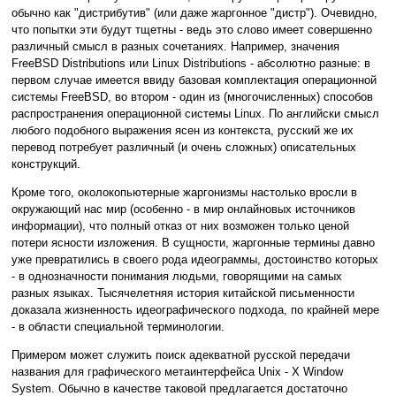
обычно как "дистрибутив" (или даже жаргонное "дистр"). Очевидно,
что попытки эти будут тщетны - ведь это слово имеет совершенно
различный смысл в разных сочетаниях. Например, значения
FreeBSD Distributions или Linux Distributions - абсолютно разные: в
первом случае имеется ввиду базовая комплектация операционной
системы FreeBSD, во втором - один из (многочисленных) способов
распространения операционной системы Linux. По английски смысл
любого подобного выражения ясен из контекста, русский же их
перевод потребует различный (и очень сложных) описательных
конструкций.
Кроме того, околокопьютерные жаргонизмы настолько вросли в
окружающий нас мир (особенно - в мир онлайновых источников
информации), что полный отказ от них возможен только ценой
потери ясности изложения. В сущности, жаргонные термины давно
уже превратились в своего рода идеограммы, достоинство которых
- в однозначности понимания людьми, говорящими на самых
разных языках. Тысячелетняя история китайской письменности
доказала жизненность идеографического подхода, по крайней мере
- в области специальной терминологии.
Примером может служить поиск адекватной русской передачи
названия для графического метаинтерфейса Unix - X Window
System. Обычно в качестве таковой предлагается достаточно