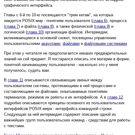
графического интерфейса.
Главы с 6-й по 10-ю посвящаются "трем китам", на которых
зиждется POSIX-мир - понятиям пользователя (
глава 6
), процесса
(
глава 7
) и файла (
глава 8
), а также физической (
глава 9
) и
логической (
глава 10
) организации файлов. Интермедии,
вклинивающиеся в основной сюжет, посвящены управлению
пользовательскими
акаунтами
,
файлами
и
файловыми системами
.
При этом у читателя не предполагается никаких предварительных
знаний на сей предмет. Я постарался описать эти материи в форме,
понятной начинающему пользователю - насколько это у меня
получилось, судить вам.
В
главе 11
описываются связывающие звенья между
пользователем системы, протекающими в ней процессами и
составляющими ее файлами, охватываемые понятиями
терминалов, режимов их работы и их интерфейсов. А в
главе 12
подробно описываются принципы основного из пользовательских
интерфейсов POSIX-мира - интерфейса командной строки.
Следующая за ней интермедия содержит описание одной из
важнейших групп пользовательских команд - средствам для работы
с текстами.