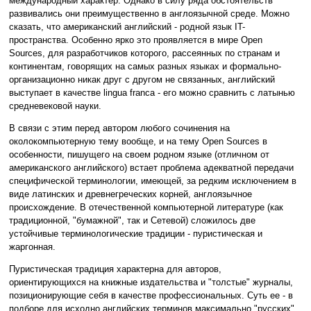
международный характер. Однако в силу ряда обстоятельств
развивались они преимущественно в англоязычной среде. Можно
сказать, что американский английский - родной язык IT-
пространства. Особенно ярко это проявляется в мире Open
Sources, для разработчиков которого, рассеянных по странам и
континентам, говорящих на самых разных языках и формально-
организационно никак друг с другом не связанных, английский
выступает в качестве lingua franca - его можно сравнить с латынью
средневековой науки.
В связи с этим перед автором любого сочинения на
околокомпьютерную тему вообще, и на тему Open Sources в
особенности, пишущего на своем родном языке (отличном от
американского английского) встает проблема адекватной передачи
специфической терминологии, имеющей, за редким исключением в
виде латинских и древнегреческих корней, англоязычное
происхождение. В отечественной компьютерной литературе (как
традиционной, "бумажной", так и Сетевой) сложилось две
устойчивые терминологические традиции - пуристическая и
жаргонная.
Пуристическая традиция характерна для авторов,
ориентирующихся на книжные издательства и "толстые" журналы,
позиционирующие себя в качестве профессиональных. Суть ее - в
подборе для исходно английских терминов максимально "русских"