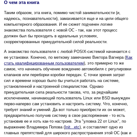
О чем эта книга
Таким образом, эта книга, помимо чистой занимательности (и,
надеюсь, познавательности), замахивается еще и на цели общего
компьютерного образования. И ее сюжет подчинен логике
знакомства пользователя с новой ОС - так, как этот процесс
должен был бы проходить в идеальных условиях,
скорректированных принудительной силой реальности.
А знакомство пользователя с любой POSIX-системой начинается с
ее установки. Конечно, по меткому замечанию Виктора Вагнера (
Как
стать квалифицированным пользователем
), это примерно то же
самое, что начинать обучение вождению автомобиля с регулировки
клапанов или переборки коробки передач. С точки зрения затрат
сил и времени хорошо было бы учиться работать на системе,
установленной и настроенной специалистом. Однако
принудительная сила реальности такова, что, за редчайшим
исключением, начинающий пользователь Linux или BSD вынужден
перво-наперво сам установить и настроить систему. Что, конечно,
требует знаний и умений. Да вот только приобрести их он может,
предварительно получив систему в свое распоряжение - то есть
установив ее и хоть как-то настроив. Эта "уловка 22 от Linux", по
выражению Владимира Попова (
Init...etc
), и составляет одно из
главных препятствий для широкого распространения этой ОС (как и