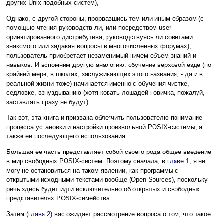
других Unix-подобных систем),
Однако, с другой стороны, прорвавшись тем или иным образом (с
помощью чтения руководств ли, или посредством user-
ориентированного дистрибутива, руководствуясь ли советами
знакомого или задавая вопросы в многочисленных форумах),
пользователь приобретает незаменимый ничем объем знаний и
навыков. И вспомним другую аналогию: обучение верховой езде (по
крайней мере, в школах, заслуживающих этого названия, - да и в
реальной жизни тоже) начинается именно с обучения чистке,
седловке, взнуздыванию (хотя ковать лошадей новичка, пожалуй,
заставлять сразу не будут).
Так вот, эта книга и призвана облегчить пользователю понимание
процесса установки и настройки произвольной POSIX-системы, а
также ее последующего использования.
Большая ее часть представляет собой своего рода общее введение
в мир свободных POSIX-систем. Поэтому сначала, в
главе 1
, я не
могу не остановиться на таком явлении, как программы с
открытыми исходными текстами вообще (Open Sources), поскольку
речь здесь будет идти исключительно об открытых и свободных
представителях POSIX-семейства.
Затем (
глава 2
) вас ожидает рассмотрение вопроса о том, что такое