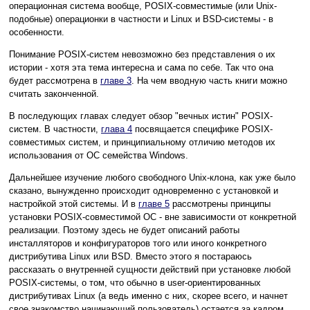
операционная система вообще, POSIX-совместимые (или Unix-
подобные) операционки в частности и Linux и BSD-системы - в
особенности.
Понимание POSIX-систем невозможно без представления о их
истории - хотя эта тема интересна и сама по себе. Так что она
будет рассмотрена в
главе 3
. На чем вводную часть книги можно
считать законченной.
В последующих главах следует обзор "вечных истин" POSIX-
систем. В частности,
глава 4
посвящается специфике POSIX-
совместимых систем, и принципиальному отличию методов их
использования от ОС семейства Windows.
Дальнейшее изучение любого свободного Unix-клона, как уже было
сказано, вынужденно происходит одновременно с установкой и
настройкой этой системы. И в
главе 5
рассмотрены принципы
установки POSIX-совместимой ОС - вне зависимости от конкретной
реализации. Поэтому здесь не будет описаний работы
инсталляторов и конфигураторов того или иного конкретного
дистрибутива Linux или BSD. Вместо этого я постараюсь
рассказать о внутренней сущности действий при установке любой
POSIX-системы, о том, что обычно в user-ориентированных
дистрибутивах Linux (а ведь именно с них, скорее всего, и начнет
свое знакомство начинающий пользователь) остается за кадром