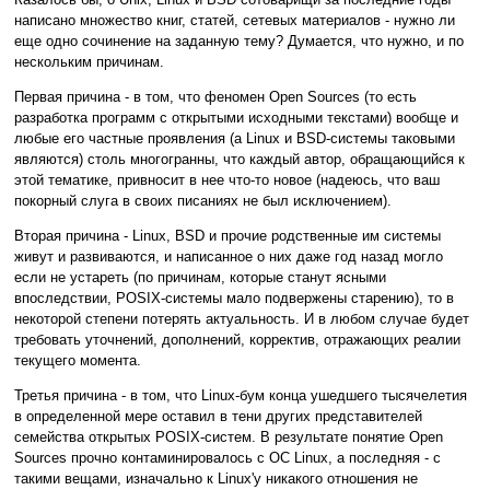
написано множество книг, статей, сетевых материалов - нужно ли
еще одно сочинение на заданную тему? Думается, что нужно, и по
нескольким причинам.
Первая причина - в том, что феномен Open Sources (то есть
разработка программ с открытыми исходными текстами) вообще и
любые его частные проявления (а Linux и BSD-системы таковыми
являются) столь многогранны, что каждый автор, обращающийся к
этой тематике, привносит в нее что-то новое (надеюсь, что ваш
покорный слуга в своих писаниях не был исключением).
Вторая причина - Linux, BSD и прочие родственные им системы
живут и развиваются, и написанное о них даже год назад могло
если не устареть (по причинам, которые станут ясными
впоследствии, POSIX-системы мало подвержены старению), то в
некоторой степени потерять актуальность. И в любом случае будет
требовать уточнений, дополнений, корректив, отражающих реалии
текущего момента.
Третья причина - в том, что Linux-бум конца ушедшего тысячелетия
в определенной мере оставил в тени других представителей
семейства открытых POSIX-систем. В результате понятие Open
Sources прочно контаминировалось с ОС Linux, а последняя - с
такими вещами, изначально к Linux'у никакого отношения не