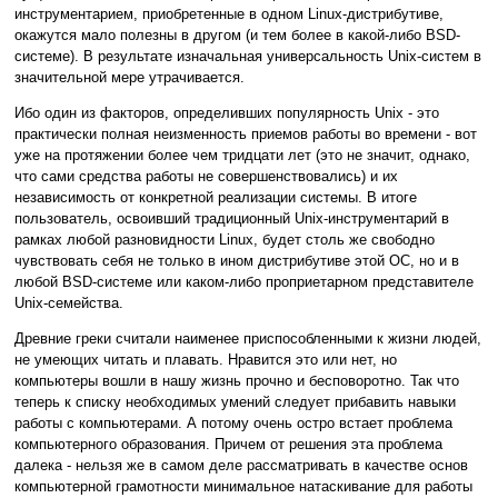
инструментарием, приобретенные в одном Linux-дистрибутиве,
окажутся мало полезны в другом (и тем более в какой-либо BSD-
системе). В результате изначальная универсальность Unix-систем в
значительной мере утрачивается.
Ибо один из факторов, определивших популярность Unix - это
практически полная неизменность приемов работы во времени - вот
уже на протяжении более чем тридцати лет (это не значит, однако,
что сами средства работы не совершенствовались) и их
независимость от конкретной реализации системы. В итоге
пользователь, освоивший традиционный Unix-инструментарий в
рамках любой разновидности Linux, будет столь же свободно
чувствовать себя не только в ином дистрибутиве этой ОС, но и в
любой BSD-системе или каком-либо проприетарном представителе
Unix-семейства.
Древние греки считали наименее приспособленными к жизни людей,
не умеющих читать и плавать. Нравится это или нет, но
компьютеры вошли в нашу жизнь прочно и бесповоротно. Так что
теперь к списку необходимых умений следует прибавить навыки
работы с компьютерами. А потому очень остро встает проблема
компьютерного образования. Причем от решения эта проблема
далека - нельзя же в самом деле рассматривать в качестве основ
компьютерной грамотности минимальное натаскивание для работы