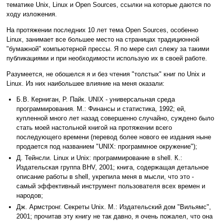
тематике Unix, Linux и Open Sources, ссылки на которые даются по
ходу изложения.
На протяжении последних 10 лет тема Open Sources, особенно
Linux, занимает все большее место на страницах традиционной
"бумажной" компьютерной прессы. Я по мере сил слежу за такими
публикациями и при необходимости использую их в своей работе.
Разумеется, не обошелся я и без чтения "толстых" книг по Unix и
Linux. Из них наибольшее влияние на меня оказали:
Б.В. Керниган, Р. Пайк. UNIX - универсальная среда
программирования. М.: Финансы и статистика, 1992; ей,
купленной много лет назад совершенно случайно, суждено было
стать моей настольной книгой на протяжении всего
последующего времени (перевод более нового ее издания ныне
продается под названием "UNIX: программное окружение");
Д. Тейнсли. Linux и Unix: программирование в shell. К.:
Издательская группа BHV, 2001; книга, содержащая детальное
описание работы в shell, укрепила меня в мысли, что это -
самый эффективный инструмент пользователя всех времен и
народов;
Дж. Армстронг. Секреты Unix. М.: Издательский дом "Вильямс",
2001; прочитав эту книгу не так давно, я очень пожалел, что она