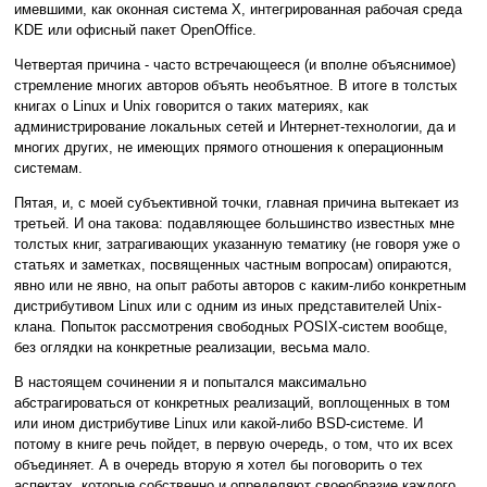
имевшими, как оконная система X, интегрированная рабочая среда
KDE или офисный пакет OpenOffice.
Четвертая причина - часто встречающееся (и вполне объяснимое)
стремление многих авторов объять необъятное. В итоге в толстых
книгах о Linux и Unix говорится о таких материях, как
администрирование локальных сетей и Интернет-технологии, да и
многих других, не имеющих прямого отношения к операционным
системам.
Пятая, и, с моей субъективной точки, главная причина вытекает из
третьей. И она такова: подавляющее большинство известных мне
толстых книг, затрагивающих указанную тематику (не говоря уже о
статьях и заметках, посвященных частным вопросам) опираются,
явно или не явно, на опыт работы авторов с каким-либо конкретным
дистрибутивом Linux или с одним из иных представителей Unix-
клана. Попыток рассмотрения свободных POSIX-систем вообще,
без оглядки на конкретные реализации, весьма мало.
В настоящем сочинении я и попытался максимально
абстрагироваться от конкретных реализаций, воплощенных в том
или ином дистрибутиве Linux или какой-либо BSD-системе. И
потому в книге речь пойдет, в первую очередь, о том, что их всех
объединяет. А в очередь вторую я хотел бы поговорить о тех
аспектах, которые собственно и определяют своеобразие каждого