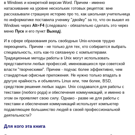
в Windows и конкретной версии Word. Причем - именно
натаскивание на уровне нескольких готовых рецептов: мне
рассказывали страшную историю про то, как школьная учительница
по информатике поставила ученику "двойку" за то, что он вышел из
Windows через
Alt
+
F4
(следовало - обязательно сделать это через
меню
Пуск
и его пункт
Выход
).
И в сфере образования роль свободных Unix-клонов трудно
переоценить. Причем - не только для тех, кто собирается выбрать
специальность, хоть как-то связанную с компьютерами.
Традиционные методы работы в Unix могут использовать
представители любых профессий, именовавшихся при советской
власти "творческими". Причем - подчас более эффективно, чем
стандартные офисные приложения. Не нужно только впадать в
другую крайность и объявлять Linux или, тем более, BSD,
средством решения любых задач. Unix создавался для работы с
текстами (любого рода) и обеспечения коммуникаций, и именно в
этом он проявляет свою силу. Однако - разве не для работы с
текстами и обеспечения коммуникаций использует компьютер
подавляющее большинство людей в своей профессиональной
деятельности?
Для кого эта книга