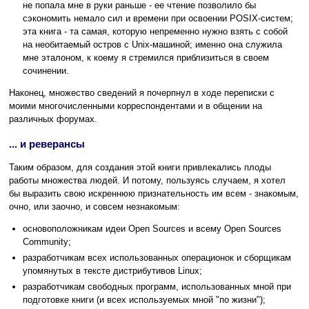
не попала мне в руки раньше - ее чтение позволило бы
сэкономить немало сил и времени при освоении POSIX-систем;
эта книга - та самая, которую непременно нужно взять с собой
на необитаемый остров с Unix-машиной; именно она служила
мне эталоном, к коему я стремился приблизиться в своем
сочинении.
Наконец, множество сведений я почерпнул в ходе переписки с
моими многочисленными корреспондентами и в общении на
различных форумах.
... и реверансы
Таким образом, для создания этой книги привлекались плоды
работы множества людей. И потому, пользуясь случаем, я хотел
бы выразить свою искреннюю признательность им всем - знакомым,
очно, или заочно, и совсем незнакомым:
основоположникам идеи Open Sources и всему Open Sources
Community;
разработчикам всех использованных операционок и сборщикам
упомянутых в тексте дистрибутивов Linux;
разработчикам свободных программ, использованных мной при
подготовке книги (и всех используемых мной "по жизни");