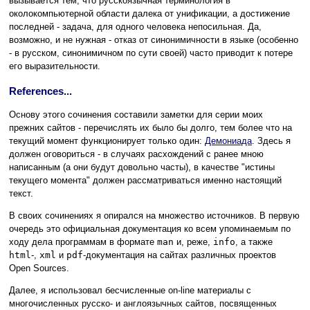
вызывается тем, что русскоязычная терминология в
околокомпьютерной области далека от унификации, а достижение
последней - задача, для одного человека непосильная. Да,
возможно, и не нужная - отказ от синонимичности в языке (особенно
- в русском, синонимичном по сути своей) часто приводит к потере
его выразительности.
References...
Основу этого сочинения составили заметки для серии моих
прежних сайтов - перечислять их было бы долго, тем более что на
текущий момент функционирует только один:
Демониада
. Здесь я
должен оговориться - в случаях расхождений с ранее мною
написанным (а они будут довольно часты), в качестве "истины
текущего момента" должен рассматриваться именно настоящий
текст.
В своих сочинениях я опирался на множество источников. В первую
очередь это официальная документация ко всем упоминаемым по
ходу дела программам в формате
man
и, реже,
info
, а также
html
-,
xml
и
pdf
-документация на сайтах различных проектов
Open Sources.
Далее, я использовал бесчисленные on-line материалы с
многочисленных русско- и англоязычных сайтов, посвященных