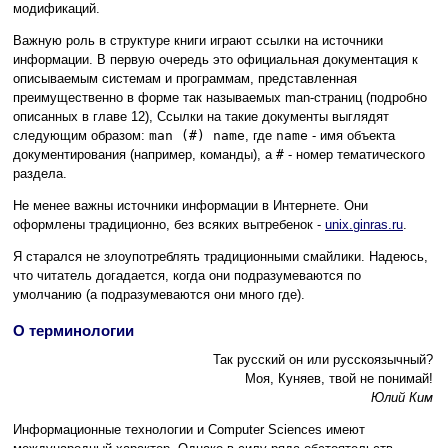
модификаций.
Важную роль в структуре книги играют ссылки на источники
информации. В первую очередь это официальная документация к
описываемым системам и программам, представленная
преимущественно в форме так называемых man-страниц (подробно
описанных в главе 12), Ссылки на такие документы выглядят
следующим образом:
man (#) name
, где
name
- имя объекта
документирования (например, команды), а
#
- номер тематического
раздела.
Не менее важны источники информации в Интернете. Они
оформлены традиционно, без всяких вытребенок -
unix.ginras.ru
.
Я старался не злоупотреблять традиционными смайлики. Надеюсь,
что читатель догадается, когда они подразумеваются по
умолчанию (а подразумеваются они много где).
О терминологии
Так русский он или русскоязычный?
Моя, Куняев, твой не понимай!
Юлий Ким
Информационные технологии и Computer Sciences имеют