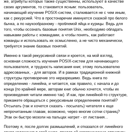
же, атрибуты которых также существенны, используют в качестве
своих аргументов, то становится ясным: пользователь,
начинающий изучение POSIX-систем, сталкивается не с чем иным,
как с рекурсией. Что в простонаречии именуется сказкой про белого
бычка, а по наукообразному - проблемой яйца и курицы. Ведь для
того, чтобы осознать базовые понятия Unix, необходимо обладать
навыками работы с командами, а чтобы понять, как работают
команды и использовать их осмысленно, а не чисто механически,
требуется знание базовых понятий.
Именно в такой рекурсивной связи и кроется, на мой взгляд,
основная сложность изучения POSIX-систем для начинающего
пользователя, и трудность написания книг, этому пользователю
адресованных, - для авторов. И в рамках традиционной книжной
структуры противоречие это неразрешимо. Ведь книга по
определению - линейна, и читается, как правило, с начала и до
конца (по крайней мере, авторам книг обычно хочется, чтобы их
произведения читали именно так). И как, при линейной-то структуре,
прикажете обращаться с рекурсивным определением понятий?
Отсылать (так и хочется сказать - посылать) читателя к еще
непрочитанным главам, возможно, через многие сотни страниц?
Этак он быстро мозоли на пальцах натрет - от листания...
Поэтому я, после долгих размышлений, и отказался от линейного