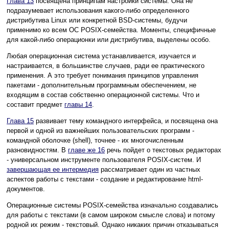
Глава 13
посвящена принципам настройки системы. Она не
подразумевает использования какого-либо определенного
дистрибутива Linux или конкретной BSD-системы, будучи
применимо ко всем ОС POSIX-семейства. Моменты, специфичные
для какой-либо операционки или дистрибутива, выделены особо.
Любая операционная система устанавливается, изучается и
настраивается, в большинстве случаев, ради ее практического
применения. А это требует понимания принципов управления
пакетами - дополнительным программным обеспечением, не
входящим в состав собственно операционной системы. Что и
составит предмет
главы 14
.
Глава 15
развивает тему командного интерфейса, и посвящена она
первой и одной из важнейших пользовательских программ -
командной оболочке (shell), точнее - их многочисленным
разновидностям. В
главе же 16
речь пойдет о текстовых редакторах
- универсальном инструменте пользователя POSIX-систем. И
завершающая ее интермедия
рассматривает один из частных
аспектов работы с текстами - создание и редактирование html-
документов.
Операционные системы POSIX-семейства изначально создавались
для работы с текстами (в самом широком смысле слова) и потому
родной их режим - текстовый. Однако никаких причин отказываться