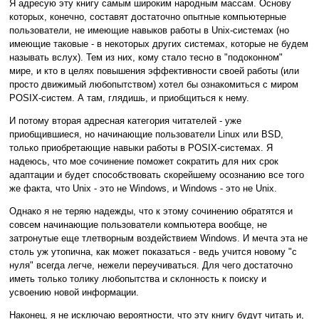
Я адресую эту книгу самым широким народным массам. Основу
которых, конечно, составят достаточно опытные компьютерные
пользователи, не имеющие навыков работы в Unix-системах (но
имеющие таковые - в некоторых других системах, которые не будем
называть вслух). Тем из них, кому стало тесно в "подоконном"
мире, и кто в целях повышения эффективности своей работы (или
просто движимый любопытством) хотел бы ознакомиться с миром
POSIX-систем. А там, глядишь, и приобщиться к нему.
И потому вторая адресная категория читателей - уже
приобщившиеся, но начинающие пользователи Linux или BSD,
только приобретающие навыки работы в POSIX-системах. Я
надеюсь, что мое сочинение поможет сократить для них срок
адаптации и будет способствовать скорейшему осознанию все того
же факта, что Unix - это не Windows, и Windows - это не Unix.
Однако я не теряю надежды, что к этому сочинению обратятся и
совсем начинающие пользователи компьютера вообще, не
затронутые еще тлетворным воздействием Windows. И мечта эта не
столь уж утопична, как может показаться - ведь учится новому "с
нуля" всегда легче, нежели переучиваться. Для чего достаточно
иметь только толику любопытства и склонность к поиску и
усвоению новой информации.
Наконец, я не исключаю вероятности, что эту книгу будут читать и,