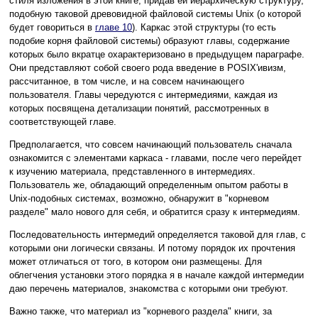
стиля изложения в этой книге, придав ей иерархическую структуру,
подобную таковой древовидной файловой системы Unix (о которой
будет говориться в
главе 10
). Каркас этой структуры (то есть
подобие корня файловой системы) образуют главы, содержание
которых было вкратце охарактеризовано в предыдущем параграфе.
Они представляют собой своего рода введение в POSIX'ивизм,
рассчитанное, в том числе, и на совсем начинающего
пользователя. Главы чередуются с интермедиями, каждая из
которых посвящена детализации понятий, рассмотренных в
соответствующей главе.
Предполагается, что совсем начинающий пользователь сначала
ознакомится с элементами каркаса - главами, после чего перейдет
к изучению материала, представленного в интермедиях.
Пользователь же, обладающий определенным опытом работы в
Unix-подобных системах, возможно, обнаружит в "корневом
разделе" мало нового для себя, и обратится сразу к интермедиям.
Последовательность интермедий определяется таковой для глав, с
которыми они логически связаны. И потому порядок их прочтения
может отличаться от того, в котором они размещены. Для
облегчения установки этого порядка я в начале каждой интермедии
даю перечень материалов, знакомства с которыми они требуют.
Важно также, что материал из "корневого раздела" книги, за