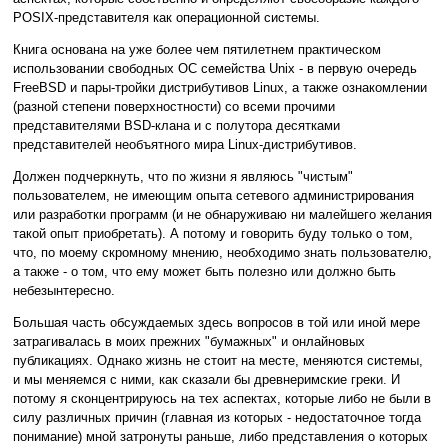
POSIX-представителя как операционной системы.
Книга основана на уже более чем пятилетнем практическом
использовании свободных ОС семейства Unix - в первую очередь
FreeBSD и пары-тройки дистрибутивов Linux, а также ознакомлении
(разной степени поверхностности) со всеми прочими
представителями BSD-клана и с полутора десятками
представителей необъятного мира Linux-дистрибутивов.
Должен подчеркнуть, что по жизни я являюсь "чистым"
пользователем, не имеющим опыта сетевого администрирования
или разработки программ (и не обнаруживаю ни малейшего желания
такой опыт приобретать). А потому и говорить буду только о том,
что, по моему скромному мнению, необходимо знать пользователю,
а также - о том, что ему может быть полезно или должно быть
небезынтересно.
Большая часть обсуждаемых здесь вопросов в той или иной мере
затрагивалась в моих прежних "бумажных" и онлайновых
публикациях. Однако жизнь не стоит на месте, меняются системы,
и мы меняемся с ними, как сказали бы древнеримские греки. И
потому я сконцентрируюсь на тех аспектах, которые либо не были в
силу различных причин (главная из которых - недостаточное тогда
понимание) мной затронуты раньше, либо представления о которых