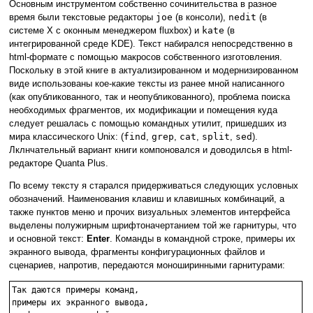
Основным инструментом собственно сочинительства в разное
время были текстовые редакторы
joe
(в консоли),
nedit
(в
системе X с оконным менеджером fluxbox) и
kate
(в
интегрированной среде KDE). Текст набирался непосредственно в
html-формате с помощью макросов собственного изготовления.
Поскольку в этой книге в актуализированном и модернизированном
виде использованы кое-какие тексты из ранее мной написанного
(как опубликованного, так и неопубликованного), проблема поиска
необходимых фрагментов, их модификации и помещения куда
следует решалась с помощью командных утилит, пришедших из
мира классического Unix: (
find
,
grep
,
cat
,
split
,
sed
).
Лклнчательный вариант книги компоновался и доводилсья в html-
редакторе Quanta Plus.
По всему тексту я старался придерживаться следующих условных
обозначений. Наименования клавиш и клавишных комбинаций, а
также пунктов меню и прочих визуальных элементов интерфейса
выделены полужирным шрифтоначертанием той же гарнитуры, что
и основной текст:
Enter
. Команды в командной строке, примеры их
экранного вывода, фрагменты конфигурационных файлов и
сценариев, напротив, передаются моноширинными гарнитурами:
Так даются примеры команд,

примеры их экранного вывода,
