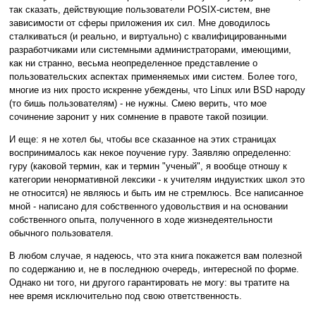
так сказать, действующие пользователи POSIX-систем, вне
зависимости от сферы приложения их сил. Мне доводилось
сталкиваться (и реально, и виртуально) с квалифицированными
разработчиками или системными администраторами, имеющими,
как ни странно, весьма неопределенное представление о
пользовательских аспектах применяемых ими систем. Более того,
многие из них просто искренне убеждены, что Linux или BSD народу
(то бишь пользователям) - не нужны. Смею верить, что мое
сочинение заронит у них сомнение в правоте такой позиции.
И еще: я не хотел бы, чтобы все сказанное на этих страницах
воспринималось как некое поучение гуру. Заявляю определенно:
гуру (каковой термин, как и термин "ученый", я вообще отношу к
категории ненормативной лексики - к учителям индуистких школ это
не относится) не являюсь и быть им не стремлюсь. Все написанное
мной - написано для собственного удовольствия и на основании
собственного опыта, полученного в ходе жизнедеятельности
обычного пользователя.
В любом случае, я надеюсь, что эта книга покажется вам полезной
по содержанию и, не в последнюю очередь, интересной по форме.
Однако ни того, ни другого гарантировать не могу: вы тратите на
нее время исключительно под свою ответственность.