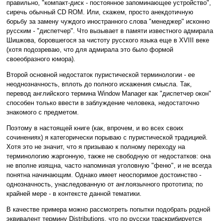
правильно, "компакт-диск - постоянное запоминающее устройство",
сиречь обычный CD ROM. Или, скажем, просто анекдотичную
борьбу за замену чуждого иностранного слова "менеджер" исконно
русским - "диспетчер". Что вызывает в памяти известного адмирала
Шишкова, боровшегося за чистоту русского языка еще в XVIII веке
(хотя подозреваю, что для адмирала это было формой
своеобразного юмора).
Второй основной недостаток пуристической терминологии - ее
неоднозначность, вплоть до полного искажения смысла. Так,
перевод английского термина Window Manager как "диспетчер окон"
способен только ввести в заблуждение человека, недостаточно
знакомого с предметом.
Поэтому в настоящей книге (как, впрочем, и во всех своих
сочинениях) я категорически порываю с пуристической традицией.
Хотя это не значит, что я призываю к полному переходу на
терминологию жаргонную, также не свободную от недостатков: она
не вполне изящна, часто напоминая уголовную "феню", и не всегда
понятна начинающим. Однако имеет неоспоримое достоинство -
однозначность, унаследованную от англоязычного прототипа; по
крайней мере - в контексте данной тематики.
В качестве примера можно рассмотреть попытки подобрать родной
эквивалент термину Distributions, что по русски траскрибируется