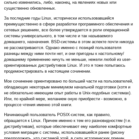
сильно изменились, либо, наконец, на явлениях новых или
существенно обновленных.
За последние годы Linux, исторически использовавшийся
преимущественно в сфере разработки программного обеспечения и
сетевых решениях, все более утверждается в роли операционной
системы универсального, в том числе и так называемого
домашнего, назначения. BSD-системы в этом аспекте почти никогда
не рассматриваются. Однако именно с позиций пользователя
разницы между ними почти нет, и они пригодны к настольному/
домашнему применению ничуть не меньше, нежели любой из user-
ориентированных дистрибутивов Linux. И это я тоже попытаюсь
продемонстрировать в настоящем сочинении.
Мое сочинение ориентировано по большей части на пользователей,
обладающих некоторым минимумом начальной подготовки (хотя и
не обязательно имеющим опыт работы в Unix-подобных системах).
Или, по крайней мере, желанием оную приобрести - возможно, в
процессе чтения именно этой книги.
Начинающий пользователь POSIX-систем, как правило,
обращается к Linux. Причем именно к тем его разновидностям (т.е.
дистрибутивам), которые обеспечивают ему наиболее комфортные
условия миграции с системы, использовавшейся ранее (рискну
предположить, что системой этой, в силу исторических причин,