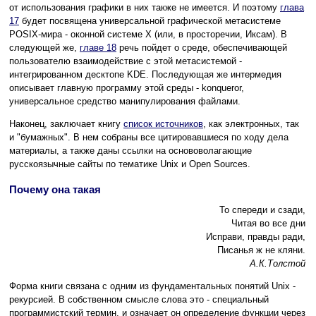
от использования графики в них также не имеется. И поэтому
глава
17
будет посвящена универсальной графической метасистеме
POSIX-мира - оконной системе X (или, в просторечии, Иксам). В
следующей же,
главе 18
речь пойдет о среде, обеспечивающей
пользователю взаимодействие с этой метасистемой -
интегрированном десктопе KDE. Последующая же интермедия
описывает главную программу этой среды - konqueror,
универсальное средство манипулирования файлами.
Наконец, заключает книгу
список источников
, как электронных, так
и "бумажных". В нем собраны все цитировавшиеся по ходу дела
материалы, а также даны ссылки на основоволагающие
русскоязычные сайты по тематике Unix и Open Sources.
Почему она такая
То спереди и сзади,
Читая во все дни
Исправи, правды ради,
Писанья ж не кляни.
А.К.Толстой
Форма книги связана с одним из фундаментальных понятий Unix -
рекурсией. В собственном смысле слова это - специальный
программистский термин, и означает он определение функции через