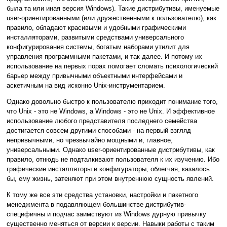
была та или иная версия Windows). Такие дистрибутивы, именуемые
user-ориентированными (или дружественными к пользователю), как
правило, обладают красивыми и удобными графическими
инсталляторами, развитыми средствами универсального
конфигурирования системы, богатым наборами утилит для
управления программными пакетами, и так далее. И потому их
использование на первых порах помогает сломать психологический
барьер между привычными объектными интерфейсами и
аскетичным на вид исконно Unix-инструментарием.
Однако довольно быстро к пользователю приходит понимание того,
что Unix - это не Windows, а Windows - это не Unix. И эффективное
использование любого представителя последнего семейства
достигается совсем другими способами - на первый взгляд
непривычными, но чрезвычайно мощными и, главное,
универсальными. Однако user-ориентированные дистрибутивы, как
правило, отнюдь не подталкивают пользователя к их изучению. Ибо
графические инсталляторы и конфигураторы, облегчая, казалось
бы, ему жизнь, затеняют при этом внутреннюю сущность явлений.
К тому же все эти средства установки, настройки и пакетного
менеджмента в подавляющем большинстве дистрибутив-
специфичны и подчас заимствуют из Windows дурную привычку
существенно меняться от версии к версии. Навыки работы с таким