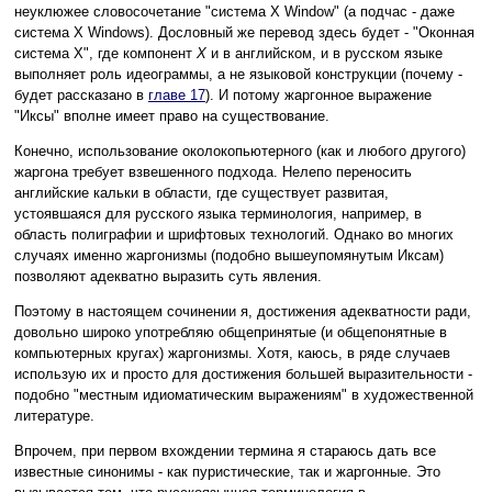
неуклюжее словосочетание "система X Window" (а подчас - даже
система X Windows). Дословный же перевод здесь будет - "Оконная
система X", где компонент
X
и в английском, и в русском языке
выполняет роль идеограммы, а не языковой конструкции (почему -
будет рассказано в
главе 17
). И потому жаргонное выражение
"Иксы" вполне имеет право на существование.
Конечно, использование околокопьютерного (как и любого другого)
жаргона требует взвешенного подхода. Нелепо переносить
английские кальки в области, где существует развитая,
устоявшаяся для русского языка терминология, например, в
область полиграфии и шрифтовых технологий. Однако во многих
случаях именно жаргонизмы (подобно вышеупомянутым Иксам)
позволяют адекватно выразить суть явления.
Поэтому в настоящем сочинении я, достижения адекватности ради,
довольно широко употребляю общепринятые (и общепонятные в
компьютерных кругах) жаргонизмы. Хотя, каюсь, в ряде случаев
использую их и просто для достижения большей выразительности -
подобно "местным идиоматическим выражениям" в художественной
литературе.
Впрочем, при первом вхождении термина я стараюсь дать все
известные синонимы - как пуристические, так и жаргонные. Это