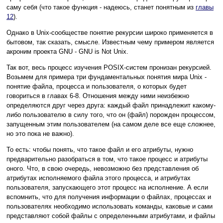
саму себя (что такое функция - надеюсь, станет понятным из
главы
12
).
Однако в Unix-сообществе понятие рекурсии широко применяется в
бытовом, так сказать, смысле. Известным чему примером является
акроним проекта GNU - GNU is Not Unix.
Так вот, весь процесс изучения POSIX-систем пронизан рекурсией.
Возьмем для примера три фундаментальных понятия мира Unix -
понятие файла, процесса и пользователя, о которых будет
говориться в главах 6-8. Отношения между ними неизбежно
определяются друг через друга: каждый файл принадлежит какому-
либо пользователю в силу того, что он (файл) порожден процессом,
запущенным этим пользователем (на самом деле все еще сложнее,
но это пока не важно).
То есть: чтобы понять, что такое файл и его атрибуты, нужно
предварительно разобраться в том, что такое процесс и атрибуты
оного. Что, в свою очередь, невозможно без представления об
атрибутах исполняемого файла этого процесса, и атрибутах
пользователя, запускающего этот процесс на исполнение. А если
вспомнить, что для получения информации о файлах, процессах и
пользователях необходимо использовать команды, каковые и сами
представляют собой файлы с определенными атрибутами, и файлы