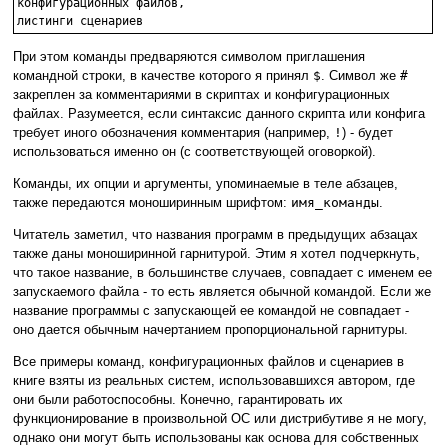
конфигурационных файлов,

При этом команды предваряются символом приглашения
командной строки, в качестве которого я принял
$
. Символ же
#
закреплен за комментариями в скриптах и конфигурационных
файлах. Разумеется, если синтаксис данного скрипта или конфига
требует иного обозначения комментария (например,
!
) - будет
использоваться именно он (с соответствующей оговоркой).
Команды, их опции и аргументы, упоминаемые в теле абзацев,
также передаются моноширинным шрифтом:
имя_команды
.
Читатель заметил, что названия программ в предыдущих абзацах
также даны моноширинной гарнитурой. Этим я хотел подчеркнуть,
что такое название, в большинстве случаев, совпадает с именем ее
запускаемого файла - то есть является обычной командой. Если же
название программы с запускающей ее командой не совпадает -
оно дается обычным начертанием пропорциональной гарнитуры.
Все примеры команд, конфигурационных файлов и сценариев в
книге взяты из реальных систем, использовавшихся автором, где
они были работоспособны. Конечно, гарантировать их
функционирование в произвольной ОС или дистрибутиве я не могу,
однако они могут быть использованы как основа для собственных