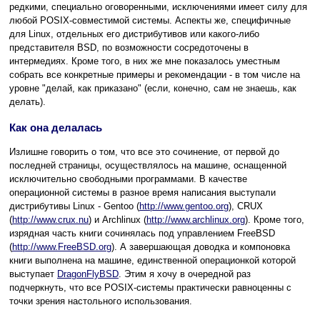
редкими, специально оговоренными, исключениями имеет силу для
любой POSIX-совместимой системы. Аспекты же, специфичные
для Linux, отдельных его дистрибутивов или какого-либо
представителя BSD, по возможности сосредоточены в
интермедиях. Кроме того, в них же мне показалось уместным
собрать все конкретные примеры и рекомендации - в том числе на
уровне "делай, как приказано" (если, конечно, сам не знаешь, как
делать).
Как она делалась
Излишне говорить о том, что все это сочинение, от первой до
последней страницы, осуществлялось на машине, оснащенной
исключительно свободными программами. В качестве
операционной системы в разное время написания выступали
дистрибутивы Linux - Gentoo (
http://www.gentoo.org
), CRUX
(
http://www.crux.nu
) и Archlinux (
http://www.archlinux.org
). Кроме того,
изрядная часть книги сочинялась под управлением FreeBSD
(
http://www.FreeBSD.org
). А завершающая доводка и компоновка
книги выполнена на машине, единственной операционкой которой
выступает
DragonFlyBSD
. Этим я хочу в очередной раз
подчеркнуть, что все POSIX-системы практически равноценны с
точки зрения настольного использования.