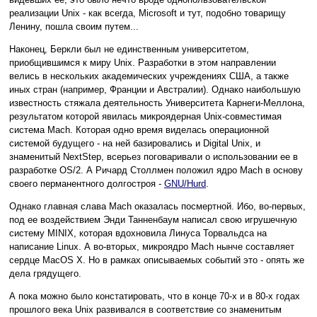
реализации Unix - как всегда, Microsoft и тут, подобно товарищу
Ленину, пошла своим путем...
Наконец, Беркли был не единственным университетом,
приобщившимся к миру Unix. Разработки в этом направлении
велись в нескольких академических учреждениях США, а также
иных стран (например, Франции и Австралии). Однако наибольшую
известность стяжала деятельность Университета Карнеги-Меллона,
результатом которой явилась микроядерная Unix-совместимая
система Mach. Которая одно время виделась операционной
системой будущего - на ней базировались и Digital Unix, и
знаменитый NextStep, всерьез поговаривали о использовании ее в
разработке OS/2. А Ричард Столлмен положил ядро Mach в основу
своего перманентного долгостроя -
GNU/Hurd
.
Однако главная слава Mach оказалась посмертной. Ибо, во-первых,
под ее воздействием Энди Танненбаум написал свою игрушечную
систему MINIX, которая вдохновила Линуса Торвальдса на
написание Linux. А во-вторых, микроядро Mach нынче составляет
сердце MacOS X. Но в рамках описываемых событий это - опять же
дела грядущего.
А пока можно было констатировать, что в конце 70-х и в 80-х годах
прошлого века Unix развивался в соответствие со знаменитым