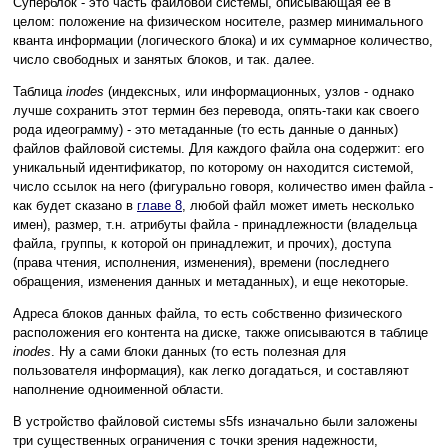
Суперблок - это часть файловой системы, описывающая ее в
целом: положение на физическом носителе, размер минимального
кванта информации (логического блока) и их суммарное количество,
число свободных и занятых блоков, и так. далее.
Таблица
inodes
(индексных, или информационных, узлов - однако
лучше сохранить этот термин без перевода, опять-таки как своего
рода идеограмму) - это метаданные (то есть данные о данных)
файлов файловой системы. Для каждого файла она содержит: его
уникальный идентификатор, по которому он находится системой,
число ссылок на него (фигурально говоря, количество имен файла -
как будет сказано в
главе 8
, любой файл может иметь несколько
имен), размер, т.н. атрибуты файла - принадлежности (владельца
файла, группы, к которой он принадлежит, и прочих), доступа
(права чтения, исполнения, изменения), времени (последнего
обращения, изменения данных и метаданных), и еще некоторые.
Адреса блоков данных файла, то есть собственно физического
расположения его контента на диске, также описываются в таблице
inodes
. Ну а сами блоки данных (то есть полезная для
пользователя информация), как легко догадаться, и составляют
наполнение одноименной области.
В устройство файловой системы s5fs изначально были заложены
три существенных ограничения с точки зрения надежности,