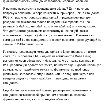
функциональность команды оставалась неприкосновенной.
Я понятно выразился в предыдущем абзаце? Если не очень,
попробую пояснить на паре конкретных примеров. Так, в стандарте
POSIX предусмотрена команда
split
, предназначенная для
разделения текстового файла на отдельные фрагменты - по
размеру (в байтах, килобайтах или мегабайтах) или числу строк.
Что достигается указанием соответствующих опций, также
описанных в стандарте (
-b
и
-l
, соответственно). И именно это
команда
split
обязана делать в любой системе, претендующей на
звание POSIX-совместимой.
И, скажем, реализация команды
split
в Linux (вернее, в пакете
coreutils
проекта GNU - одном из компонентов Base Linux)
выполняет свои обязанности буквально. А вот та же команда в
BSD-реализации делает все то же, но имеет еще и дополнительную
возможность - разбиение текста на фрагменты по шаблонам
(например, заголовкам вида
Глава
или
Часть
). Для чего в ней
введена опция
-p
(или
--pattern
), выходящая за рамки
стандарта.
Еще более показательный пример расширения заложенных в
стандарте возможностей при полном сохранении базовой
функциональности, - это командные оболочки.