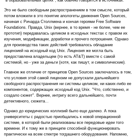
"в образовательных целях", как обычно говорится в источниках.
Это не было свободным распространением в том смысле, который
потом вложили в это понятие апологеты движения Open Sources,
начиная с Ричарда Столлмена и кончая героями Free Software
Foundations. Правда, Unix (вернее, в то время - не более, чем ее
прототип) передавалась целиком в исходных текстах с правом их
изучения, модификации, доработки и прочего потрошения. Однако
для производства таких действий требовалось обладание
лицензией на исходный код Unix. Лицензия же могла быть
предоставлена владельцем (то есть AT&T) вместе с самой
системой, но - уже за деньги (хотя, как пишут, и символические).
Главное же отличие от принципов Open Sources заключалось в том,
что условия этой самой лицензии не допускали дальнейшего
свободного распространения ни системы целиком, ни каких-либо ее
компонентов, содержащих исходный код Unix. "Что, собственно, и
создало сюжет". Вернее, интригу всего дальнейшего, почти
детективного, сюжета...
Однако до юридических коллизий было еще далеко. А пока
университеты с радостью приобщались к новой операционной
системе, в которой были реализованы все передовые идеи того
времени. И к тому же в принципе способной функционировать
практически на всем спектре тогдашнего оборудования. Напомню,