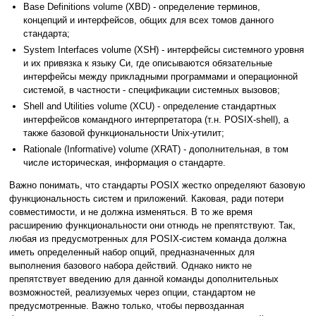
Base Definitions volume (XBD) - определение терминов,
концепций и интерфейсов, общих для всех томов данного
стандарта;
System Interfaces volume (XSH) - интерфейсы системного уровня
и их привязка к языку Си, где описываются обязательные
интерфейсы между прикладными программами и операционной
системой, в частности - спецификации системных вызовов;
Shell and Utilities volume (XCU) - определение стандартных
интерфейсов командного интерпретатора (т.н. POSIX-shell), а
также базовой функциональности Unix-утилит;
Rationale (Informative) volume (XRAT) - дополнительная, в том
числе историческая, информация о стандарте.
Важно понимать, что стандарты POSIX жестко определяют базовую
функциональность систем и приложений. Каковая, ради потери
совместимости, и не должна изменяться. В то же время
расширению функциональности они отнюдь не препятствуют. Так,
любая из предусмотренных для POSIX-систем команда должна
иметь определенный набор опций, предназначенных для
выполнения базового набора действий. Однако никто не
препятствует введению для данной команды дополнительных
возможностей, реализуемых через опции, стандартом не
предусмотренные. Важно только, чтобы первозданная