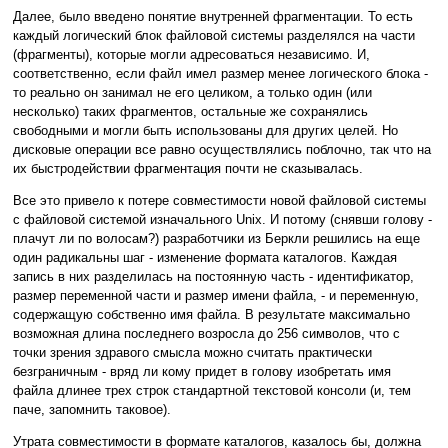
Далее, было введено понятие внутренней фрагментации. То есть
каждый логический блок файловой системы разделялся на части
(фрагменты), которые могли адресоваться независимо. И,
соответственно, если файл имел размер менее логического блока -
то реально он занимал не его целиком, а только один (или
несколько) таких фрагментов, остальные же сохранялись
свободными и могли быть использованы для других целей. Но
дисковые операции все равно осуществлялись поблочно, так что на
их быстродействии фрагментация почти не сказывалась.
Все это привело к потере совместимости новой файловой системы
с файловой системой изначального Unix. И потому (снявши голову -
плачут ли по волосам?) разработчики из Беркли решились на еще
один радикальны шаг - изменение формата каталогов. Каждая
запись в них разделилась на постоянную часть - идентификатор,
размер переменной части и размер имени файла, - и переменную,
содержащую собственно имя файла. В результате максимально
возможная длина последнего возросла до 256 символов, что с
точки зрения здравого смысла можно считать практически
безграничным - вряд ли кому придет в голову изобретать имя
файла длинее трех строк стандартной текстовой консоли (и, тем
паче, запомнить таковое).
Утрата совместимости в формате каталогов, казалось бы, должна