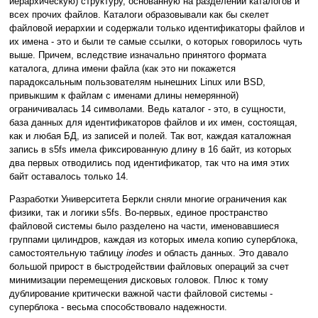
иерархическую) структуру, основанную на разделении каталогов и
всех прочих файлов. Каталоги образовывали как бы скелет
файловой иерархии и содержали только идентификаторы файлов и
их имена - это и были те самые ссылки, о которых говорилось чуть
выше. Причем, вследствие изначально принятого формата
каталога, длина имени файла (как это ни покажется
парадоксальным пользователям нынешних Linux или BSD,
привыкшим к файлам с именами длины немерянной)
ограничивалась 14 символами. Ведь каталог - это, в сущности,
база данных для идентификаторов файлов и их имен, состоящая,
как и любая БД, из записей и полей. Так вот, каждая каталожная
запись в s5fs имела фиксированную длину в 16 байт, из которых
два первых отводились под идентификатор, так что на имя этих
байт оставалось только 14.
Разработки Университета Беркли сняли многие ограничения как
физики, так и логики s5fs. Во-первых, единое пространство
файловой системы было разделено на части, именовавшиеся
группами цилиндров, каждая из которых имела копию суперблока,
самостоятельную таблицу
inodes
и область данных. Это давало
большой прирост в быстродействии файловых операций за счет
минимизации перемещения дисковых головок. Плюс к тому
дублирование критически важной части файловой системы -
суперблока - весьма способствовало надежности.