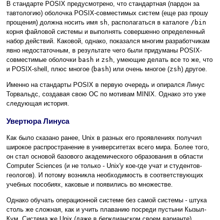
В стандарте POSIX предусмотрено, что стандартная (пардон за
тавтологию) оболочка POSIX-совместимых систем (еще раз прошу
прощения) должна носить имя
sh
, располагаться в каталоге
/bin
корня файловой системы и выполнять совершенно определенный
набор действий. Каковой, однако, показался многим разработчикам
явно недостаточным, в результате чего были придуманы POSIX-
совместимые оболочки
bash
и
zsh
, умеющие делать все то же, что
и POSIX-shell, плюс многое (
bash
) или очень многое (
zsh
) другое.
Именно на стандарты POSIX в первую очередь и опирался Линус
Торвальдс, создавая свою ОС по мотивам MINIX. Однако это уже
следующая история.
Увертюра Линуса
Как было сказано ранее, Unix в разных его проявлениях получил
широкое распространение в университетах всего мира. Более того,
он стал основой базового академического образования в области
Computer Sciences (и не только - Unix'у кое-где учат и студентов-
геологов). И потому возникла необходимость в соответствующих
учебных пособиях, каковые и появились во множестве.
Однако обучать операционной системе без самой системы - штука
столь же сложная, как и учить плаванию посреди пустыни Кызыл-
Кум. Система же Unix (даже в берклианском своем варианте)