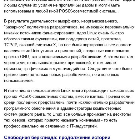
любом случае их усилия не пропали бы даром и могли быть
использованы в любой иной POSIX-совместимой системе...
В результате деятельности аморфного, неорганизованного,
"базарного" коллектива разработчиков, не имеющих первоначально
никаких источников финансирования, ядро Linux очень быстро
обросло такими функциями, как поддержка сетей, протокола
TCP/IP, оконной системы X, на нее были портированы все аналоги
классических Unix-утилит и приложений, созданные как в рамках
проекта GNU, так и независимыми разработчиками. А затем настал
черед и чисто пользовательских приложений, в том числе
офисных, графических и мультимедийных. Следствием чего было
привлечение не только новых разработчиков, но и конечных
пользователей.
И ныне число пользователей Linux много превосходит таковое всех
прочих POSIX-совместимых систем, вместе взятых. Причем если
среди последних представлены почти исключительно разработчики
программного обеспечения и администраторы компьютерных
систем разного ранга, то Linux все больше проникает на десктопы
тех юзеров, которых принято называть конечными - то есть
профессионально не связанных с IT-индустрией.
Свободная берклиада: продолжение истории