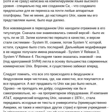
(хотя и не сразу) написана на компилируемом языке высокого
уровня - специально под нее созданном Си, - что создавало
предпосылки для ее переноса на почти любые аппаратные
платформы. Тем не менее, до настоящего Unix, каким мы его
представляем нынче, было еще далеко.
Все нововведения в первозданном Unix находили отражение в его
титулатуре. Сначала они знаменовались сменой версий - было их
чуть ли не 10. Затем количество перешло в качество, и версии
стали системами - System III, скажем, потом System V, которой,
кстати, суждено было стать последней. Дальнейшие модификации
в ее недрах получали имена реализаций - System V Release 3,
System V Release 4. Последняя также оказалась знаковой - она
(под идеограммой SVR4) легла в основу большинства современных
коммерческих Unix. Впрочем, я существенно забежал вперед.
Следует помнить, что все это происходило в бездушном и
бездуховном мире чистогана, где, как известно, все покупается и
все продается. А вот продавать-то Unix как раз было нельзя.
Однако - не пропадать же добру, созданному как бы и
самопроизвольно, но - на проприетарном оборудовании. И компания
AT&T, юридический владелец Unix, начиная с 1974 г., стала
передавать исходные ее тексты в университеты (преимущественно
Америки, но также и некоторых других стран) и прочие учреждения -