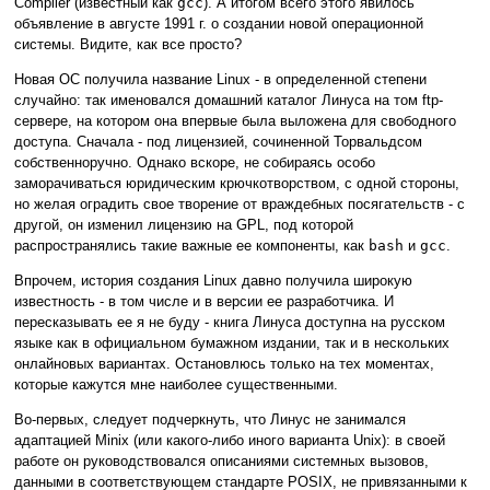
Compiler (известный как
gcc
). А итогом всего этого явилось
объявление в августе 1991 г. о создании новой операционной
системы. Видите, как все просто?
Новая ОС получила название Linux - в определенной степени
случайно: так именовался домашний каталог Линуса на том ftp-
сервере, на котором она впервые была выложена для свободного
доступа. Сначала - под лицензией, сочиненной Торвальдсом
собственноручно. Однако вскоре, не собираясь особо
заморачиваться юридическим крючкотворством, с одной стороны,
но желая оградить свое творение от враждебных посягательств - с
другой, он изменил лицензию на GPL, под которой
распространялись такие важные ее компоненты, как
bash
и
gcc
.
Впрочем, история создания Linux давно получила широкую
известность - в том числе и в версии ее разработчика. И
пересказывать ее я не буду - книга Линуса доступна на русском
языке как в официальном бумажном издании, так и в нескольких
онлайновых вариантах. Остановлюсь только на тех моментах,
которые кажутся мне наиболее существенными.
Во-первых, следует подчеркнуть, что Линус не занимался
адаптацией Minix (или какого-либо иного варианта Unix): в своей
работе он руководствовался описаниями системных вызовов,
данными в соответствующем стандарте POSIX, не привязанными к