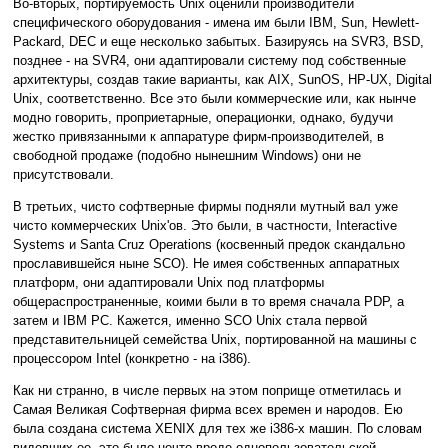
Во-вторых, портируемость Unix оценили производители
специфического оборудования - имена им были IBM, Sun, Hewlett-
Packard, DEC и еще несколько забытых. Базируясь на SVR3, BSD,
позднее - на SVR4, они адаптировали систему под собственные
архитектуры, создав такие варианты, как AIX, SunOS, HP-UX, Digital
Unix, соответственно. Все это были коммерческие или, как нынче
модно говорить, проприетарные, операционки, однако, будучи
жестко привязанными к аппаратуре фирм-производителей, в
свободной продаже (подобно нынешним Windows) они не
присутствовали.
В третьих, чисто софтверные фирмы подняли мутный вал уже
чисто коммерческих Unix'ов. Это были, в частности, Interactive
Systems и Santa Cruz Operations (косвенный предок скандально
прославившейся ныне SCO). Не имея собственных аппаратных
платформ, они адаптировали Unix под платформы
общераспространенные, коими были в то время сначала PDP, а
затем и IBM PC. Кажется, именно SCO Unix стала первой
представительницей семейства Unix, портированной на машины с
процессором Intel (конкретно - на i386).
Как ни странно, в числе первых на этом поприще отметилась и
Самая Великая Софтверная фирма всех времен и народов. Ею
была создана система XENIX для тех же i386-х машин. По словам
видевших ее, это было нечто вроде однопользовательской