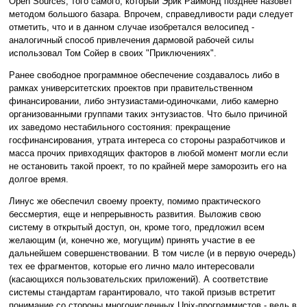
Open Sources, того самого, который Эрик Раймонд позднее назовет
методом большого базара. Впрочем, справедливости ради следует
отметить, что и в данном случае изобретался велосипед -
аналогичный способ привлечения дармовой рабочей силы
использовал Том Сойер в своих "Приключениях".
Ранее свободное программное обеспечение создавалось либо в
рамках университетских проектов при правительственном
финансировании, либо энтузиастами-одиночками, либо камерно
организованными группами таких энтузиастов. Что было причиной
их заведомо нестабильного состояния: прекращение
госфинансирования, утрата интереса со стороны разработчиков и
масса прочих привходящих факторов в любой момент могли если
не остановить такой проект, то по крайней мере заморозить его на
долгое время.
Линус же обеспечил своему проекту, помимо практического
бессмертия, еще и непрерывность развития. Выложив свою
систему в открытый доступ, он, кроме того, предложил всем
желающим (и, конечно же, могущим) принять участие в ее
дальнейшем совершенствовании. В том числе (и в первую очередь)
тех ее фрагментов, которые его лично мало интересовали
(касающихся пользовательских приложений). А соответствие
системы стандартам гарантировало, что такой призыв встретит
понимание со стороны многочисленных Unix-программистов - ведь в