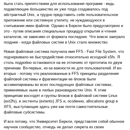
была стать препятствием для использования программ - ведь
подавляющее большинство их уже тогда создавалось под
абстрактный Unix, а трудно представить себе пользовательское
приложение или системную утилиту, не нуждающуюся в
считывании имен файлов. Однако в Беркли было предусмотрено и
это - путем описания специальных процедур открытия и чтения
каталогов, не зависимо от формата последних. Что вовсю заиграло
позднее - когда файловых систем в Unix стало множество.
Новая файловая система получила имя FFS - Fast File System, что
подчеркивало ее быстродействие относительно исходной s5fs. Я
столь подробно остановился на ее отличиях от прототипа по двум
причинам. Во-первых, из-за важности их для пользователей. И во-
вторых - потому что реализованные в FFS принципы разделения
файловой системы и фрагментации ее блоков были
ассимилированы во всех последующих файловых системах,
применяемых ныне в любых разновидностях Unix. К этим
принципам восходят и группы блоков в файловой системе Linux
(ext2fs), и экстенты (extents) JFS и, особенно, allocations group в
XFS, выступающие здесь уже как почти самостоятельные
файловые субсистемы.
И все потому, что Университет Беркли, представляя собой обычное
научное сообщество, отнюдь не делал секрета из своих