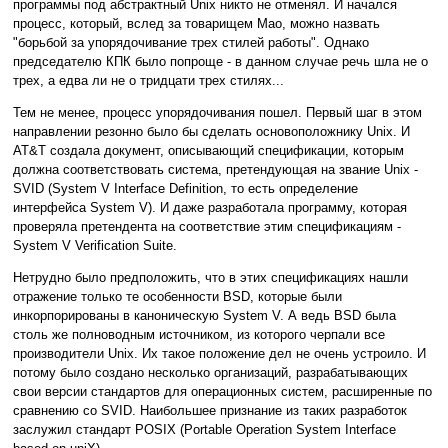
программы под абстрактный Unix никто не отменял. И начался
процесс, который, вслед за товарищем Мао, можно назвать
"борьбой за упорядочивание трех стилей работы". Однако
председателю КПК было попроще - в данном случае речь шла не о
трех, а едва ли не о тридцати трех стилях...
Тем не менее, процесс упорядочивания пошел. Первый шаг в этом
направлении резонно было бы сделать основоположнику Unix. И
AT&T создала документ, описывающий спецификации, которым
должна соответствовать система, претендующая на звание Unix -
SVID (System V Interface Definition, то есть определение
интерфейса System V). И даже разработала программу, которая
проверяла претендента на соответствие этим спецификациям -
System V Verification Suite.
Нетрудно было предположить, что в этих спецификациях нашли
отражение только те особенности BSD, которые были
инкорпорированы в каноническую System V. А ведь BSD была
столь же полноводным источником, из которого черпали все
производители Unix. Их такое положение дел не очень устроило. И
потому было создано несколько организаций, разрабатывающих
свои версии стандартов для операционных систем, расширенные по
сравнению со SVID. Наибольшее признание из таких разработок
заслужил стандарт POSIX (Portable Operation System Interface