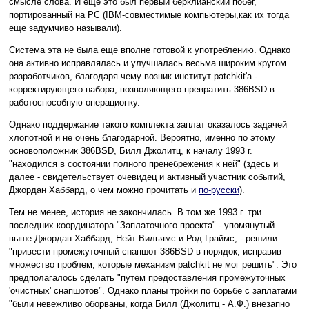
смысле слова. И еще это был первый берклианский побег,
портированный на PC (IBM-совместимые компьютеры,как их тогда
еще задумчиво называли).
Система эта не была еще вполне готовой к употреблению. Однако
она активно исправлялась и улучшалась весьма широким кругом
разработчиков, благодаря чему возник институт patchkit'а -
корректирующего набора, позволяющего превратить 386BSD в
работоспособную операционку.
Однако поддержание такого комплекта заплат оказалось задачей
хлопотной и не очень благодарной. Вероятно, именно по этому
основоположник 386BSD, Билл Джолитц, к началу 1993 г.
"находился в состоянии полного пренебрежения к ней" (здесь и
далее - свидетельствует очевидец и активный участник событий,
Джордан Хаббард, о чем можно прочитать и
по-русски
).
Тем не менее, история не закончилась. В том же 1993 г. три
последних координатора "Заплаточного проекта" - упомянутый
выше Джордан Хаббард, Нейт Вильямс и Род Граймс, - решили
"привести промежуточный снапшот 386BSD в порядок, исправив
множество проблем, которые механизм patchkit не мог решить". Это
предполагалось сделать "путем предоставления промежуточных
'очистных' снапшотов". Однако планы тройки по борьбе с заплатами
"были невежливо оборваны, когда Билл (Джолитц - А.Ф.) внезапно