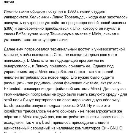
патчи.
Именно таким образом поступил в 1990 г. некий студент
университета Хельсинки - Линус Торвальдс, - когда ему захотелось
поизучать внутреннее устройство процессора своей новой машины
(i386) и одновременно приобщиться к Unix, которую он изучал в
своем ВУЗе: купил книгу Танненбаума вместе с Minix, скачал и
установил соответствующие патчи.
Далее ему потребовался терминальный доступ к университетской
машине, чтобы выходить в Сеть, не выходя из дома (как я его
понимаю...). В Minix штатно подходящей программы не
обнаружилось, и Линусу пришлось сочинить ее. Однако под
управлением ядра Minix она работала плохо - так что волей-
неволей потребовалось новое ядро. Его нужно было куда-то
размещать - так родилась новая файловая система, ext (то есть
Extended - расширение для файловой системы Minix). Для запуска
терминальной программы не худо было иметь какую-то среду - для
этой цели Линус портировал на свое ядро командную оболочку
bash
, разработанную в недрах проекта GNU. Ну и все это
хозяйство требовалось чем-то собирать - не перезагружаться же
обратно в Minix каждый раз, как потребуется внести коррективы в
исходники. Так что к
bash
пришлось присоединить еще и
единственный свободный из наличных компиляторов Си - GNU C