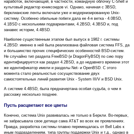
наработок, включающий, в частности, командную облочку C-Shell и
культовый редактор юниксоидов vi. Однако, начиная с 3BSD,
берклианские ленты включали уже и модернизированную Unix-
систему. Особенно обильные побеги дала ее 4-я ветка - 4.0BSD,
4.1BSD с несколькими подвариантами, 4.2BSD, 4.3BSD и, под
занавес истории, 4.4BSD.
Наиболее существенным этапом был выпуск в 1982 г. системы
4.2BSD: именно в ней была реализована файловая система FFS, да
и большинство прочих специфических особенностей BSD-систем.
Не случайно тип раздела FreeBSD (и DragonFlyBSD) по сию пору
идентифицируется как раздел 4.2BSD, а до недавнего времени этот
же идентификатор имели и разделы Net- и OpenBSD. С этого
момента стало реальностью сосуществование двух
самостоятельных линий развития Unix - System III/V и BSD Unix.
А системе 4.4BSD, была предначертана особая судьба, о чем я
расскажу несколько позднее.
Пусть расцветают все цветы
Конечно, система Unix развивалась не только в Беркли. Во-первых,
не забрасывала свое детище сама AT&T во всех ее проявлениях.
Правда, разработка системы плавно перемещалась от Bell Labs к
иным подразделениям, типа группы поддержки Unix и т.д., однако в