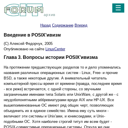
☰
архив
Назад
Содержание
Вперед
Введение в POSIX'ивизм
(C) Алексей Федорчук, 2005
Опубликовано на сайте
LinuxCenter
Глава 3. Вопросы истории POSIX'ивизма
На протяжении предшествующих разделов то и дело упоминались
названия различных операционных систем - Linux, Free- и прочие
BSD, а также некоторые другие. А внимательный читатель
компьютерной прессы время от времени (правда, последнее время
- все реже) встречается, с одной стороны, со звучными
заграничными именами типа Solaris или UnixWare, с другой же - с
неудобопонятными аббревиатурами вроде AIX или HP-UX. Все
вышепоименованные ОС имеют ряд общих черт, позволяющих
объединить их в единое семейство. Имена ему суть многи -
величают эти системы и Unix'ами, и юниксоидами, и Unix-
подобными ОС. Хотя наиболее строгий титул им всем будет -
POSIX-совместимые операционные системы. Откуда же они