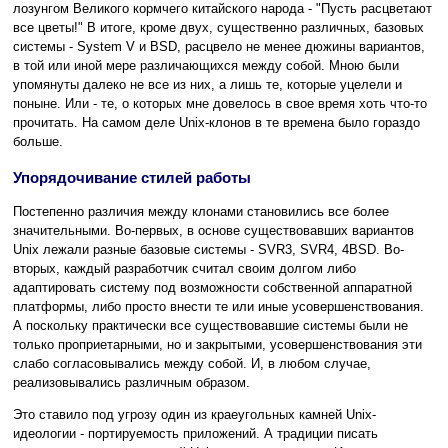
лозунгом Великого кормчего китайского народа - "Пусть расцветают
все цветы!" В итоге, кроме двух, существенно различных, базовых
системы - System V и BSD, расцвело не менее дюжины вариантов,
в той или иной мере различающихся между собой. Мною были
упомянуты далеко не все из них, а лишь те, которые уцелели и
поныне. Или - те, о которых мне довелось в свое время хоть что-то
прочитать. На самом деле Unix-клонов в те времена было гораздо
больше.
Упорядочивание стилей работы
Постепенно различия между клонами становились все более
значительными. Во-первых, в основе существовавших вариантов
Unix лежали разные базовые системы - SVR3, SVR4, 4BSD. Во-
вторых, каждый разработчик считал своим долгом либо
адаптировать систему под возможности собственной аппаратной
платформы, либо просто внести те или иные усовершенствования.
А поскольку практически все существовавшие системы были не
только проприетарными, но и закрытыми, усовершенствования эти
слабо согласовывались между собой. И, в любом случае,
реализовывались различным образом.
Это ставило под угрозу один из краеугольных камней Unix-
идеологии - портируемость приложений. А традиции писать