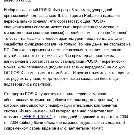
based on uniX).
Набор соглашений POSIX был разработан международной
организацией под названием IEEE. Термин Portable в названии
первоначально означал, что соответствующая POSIX-
спецификациям система может быть перенесена (возможно, с
минимальными модификациями) на любое компьютерное "железо".
То есть - на машины с любой архитектурой - ведь тогда ОС Unix-
семейства функционировали не только (точнее даже, не столько) на
PC. Однако со временем не менее важным оказался несколько
другой аспект этого термина: любая прикладная программа,
написанная в соответствии со стандартами POSIX, теоретически
может быть перенесена (подчас без всяких переделок) на любую
ОС POSIX-совместимого семейства. И нужно отметить - это один из
тех редких случаев, когда теоретические ожидания блестяще
подтвердились практикой.
Стандарты POSIX существуют в виде серии регулярно
обновляемых документов (общим числом под два десятка), в
которых описываются спецификации отдельных компонентов
систем. Из них наибольший интерес для нас представляет
документ
IEEE Std 1003.1
, в последней редакции которого (от 2004
г. - 2004 Edition) были объединены ранее отдельные стандарты. В
современном своем виде он включает четыре "тома":