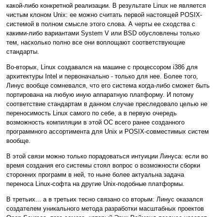
какой-либо конкретной реализации. В результате Linux не является
чистым клоном Unix: ее можно считать первой настоящей POSIX-
системой в полном смысле этого слова. А черты ее сходства с
какими-либо вариантами System V или BSD обусловлены только
тем, насколько полно все они воплощают соответствующие
стандарты.
Во-вторых, Linux создавался на машине с процессором i386 для
архитектуры Intel и первоначально - только для нее. Более того,
Линус вообще сомневался, что его система когда-либо сможет быть
портирована на любую иную аппаратную платформу. И потому
соответствие стандартам в данном случае преследовало целью не
переносимость Linux самого по себе, а в первую очередь
возможность компиляции в этой ОС всего ранее созданного
программного ассортимента для Unix и POSIX-совместимых систем
вообще.
В этой связи можно только порадоваться интуиции Линуса: если во
время создания его системы стоял вопрос о возможности сборки
сторонних программ в ней, то ныне более актуальна задача
переноса Linux-софта на другие Unix-подобные платформы.
В третьих... а в третьих тесно связано со вторым: Линус оказался
создателем уникального метода разработки масштабных проектов