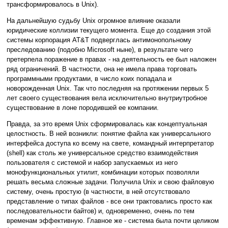
трансформировалось в Unix).
На дальнейшую судьбу Unix огромное влияние оказали
юридические коллизии текущего момента. Еще до создания этой
системы корпорация AT&T подверглась антимонопольному
преследованию (подобно Microsoft ныне), в результате чего
претерпела поражение в правах - на деятельность ее был наложен
ряд ограничений. В частности, она не имела права торговать
программными продуктами, в число коих попадала и
новорожденная Unix. Так что последняя на протяжении первых 5
лет своего существования вела исключительно внутриутробное
существование в лоне породившей ее компании.
Правда, за это время Unix сформировалась как концептуальная
целостность. В ней возникли: понятие файла как универсального
интерфейса доступа ко всему на свете, командный интерпретатор
(shell) как столь же универсальное средство взаимодействия
пользователя с системой и набор запускаемых из него
монофункциональных утилит, комбинации которых позволяли
решать весьма сложные задачи. Получила Unix и свою файловую
систему, очень простую (в частности, в ней отсутствовало
представление о типах файлов - все они трактовались просто как
последовательности байтов) и, одновременно, очень по тем
временам эффективную. Главное же - система была почти целиком