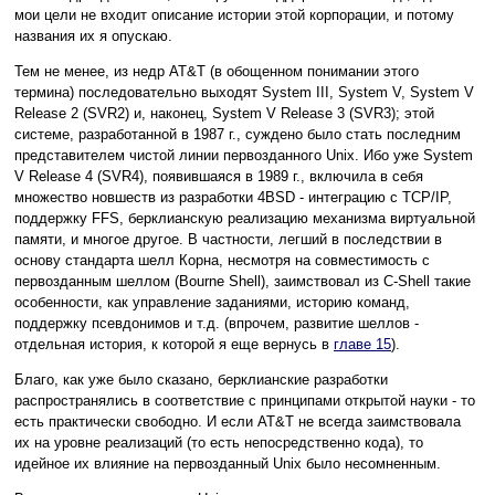
мои цели не входит описание истории этой корпорации, и потому
названия их я опускаю.
Тем не менее, из недр AT&T (в обощенном понимании этого
термина) последовательно выходят System III, System V, System V
Release 2 (SVR2) и, наконец, System V Release 3 (SVR3); этой
системе, разработанной в 1987 г., суждено было стать последним
представителем чистой линии первозданного Unix. Ибо уже System
V Release 4 (SVR4), появившаяся в 1989 г., включила в себя
множество новшеств из разработки 4BSD - интеграцию с TCP/IP,
поддержку FFS, берклианскую реализацию механизма виртуальной
памяти, и многое другое. В частности, легший в последствии в
основу стандарта шелл Корна, несмотря на совместимость с
первозданным шеллом (Bourne Shell), заимствовал из C-Shell такие
особенности, как управление заданиями, историю команд,
поддержку псевдонимов и т.д. (впрочем, развитие шеллов -
отдельная история, к которой я еще вернусь в
главе 15
).
Благо, как уже было сказано, берклианские разработки
распространялись в соответствие с принципами открытой науки - то
есть практически свободно. И если AT&T не всегда заимствовала
их на уровне реализаций (то есть непосредственно кода), то
идейное их влияние на первозданный Unix было несомненным.