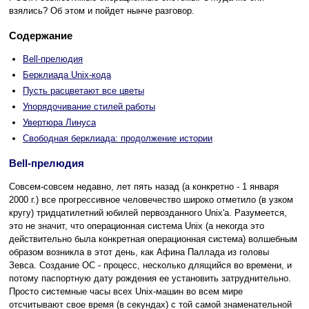
взялись? Об этом и пойдет нынче разговор.
Содержание
Bell-прелюдия
Берклиада Unix-кода
Пусть расцветают все цветы
Упорядочивание стилей работы
Увертюра Линуса
Свободная берклиада: продолжение истории
Bell-прелюдия
Совсем-совсем недавно, лет пять назад (а конкретно - 1 января
2000 г.) все прогрессивное человечество широко отметило (в узком
кругу) тридцатилетний юбилей первозданного Unix'а. Разумеется,
это не значит, что операционная система Unix (а некогда это
действительно была конкретная операционная система) волшебным
образом возникла в этот день, как Афина Паллада из головы
Зевса. Создание ОС - процесс, несколько длящийся во времени, и
потому паспортную дату рождения ее установить затруднительно.
Просто системные часы всех Unix-машин во всем мире
отсчитывают свое время (в секундах) с той самой знаменательной