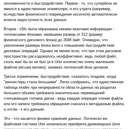
экономичности и быстродействия. Первое - то, что суперблок ее
имелся в единственном экземпляре, и его утрата (например,
вследствие физического повреждения носителя) автоматически
влекла недоступность всех данных.
Второе - s5fs была образована некими квантами информации -
логическими блоками, имевшими размер от 512 (размер
физического дискового блока) до 2048 байт. Очевидно, что
увеличение размера блока вело к повышению быстродействия
дисковых операций. Однако не менее ясно, что при этом дисковое
пространство расходовалось неэффективно: ведь любой файл,
сколь мал бы он ни был (а в Unix количество очень маленьких
файлов весьма велико), занимал логический блок целиком.
Третье ограничение, быстродействия, сказалось позднее, когда
"винчестеры стали большими". Легко сообразить, что единственная
таблица
inodes
при непрерывности области данных на разделах
большого объема требовала значительных перемещений
считывающих головок диска - ведь каждая операция чтения файла
или его записи требовала обращения сначала к метаданным файла,
а потом - к его данным.
Это - что касается физики хранения данных. Логически же
файловая система Unix изначально приобрела древовидную (или