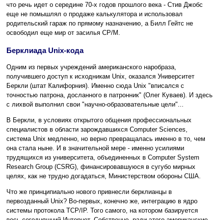
что речь идет о середине 70-х годов прошлого века - Стив Джобс
еще не помышлял о продаже калькулятора и использовал
родительский гараж по прямому назначению, а Билл Гейтс не
освободил еще мир от засилья CP/M.
Берклиада Unix-кода
Одним из первых учреждений американского наробраза,
получившего доступ к исходникам Unix, оказался Университет
Беркли (штат Калифорния). Именно сюда Unix "вписался с
точностью патрона, досланного в патронник" (Олег Куваев). И здесь
с лихвой выполнил свои "научно-образовательные цели"...
В Беркли, в условиях открытого общения профессиональных
специалистов в области зарождавшихся Computer Sciences,
система Unix медленно, но верно превращалась именно в то, чем
она стала ныне. И в значительной мере - именно усилиями
трудящихся из университета, объединенных в Computer System
Research Group (CSRG), финансировавшуюся в сугубо мирных
целях, как не трудно догадаться, Министерством обороны США.
Что же принципиально нового привнесли берклианцы в
первозданный Unix? Во-первых, конечно же, интеграцию в ядро
системы протокола TCP/IP. Того самого, на котором базируется
весь сегодняшний Интернет. Собственно, ради этого американские