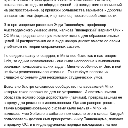
оставалась отнюдь не общедоступной - а) вследствие ограничений
на распространение, б) привязки большинства вариантов к дорогим
аппаратным платформам, и в) наконец, просто своей сложности.
Это противоречие разрешил Энди Танненбаум, профессор
Амстердамского университета, написав "пионерский" вариант Unix -
ОС Minix, предназначенную исключительно для образовательных
целей. И распространял ее в виде набора дискет вместе со своим
учебником по теории операционных систем.
По свидетельству очевидцев, в Minix все было как в настоящем
Unix, за одним исключением - она была неспособна к выполнению
реальных пользовательских задач. Многие особенности Unix в ней
не были реализованы сознательно - Танненбаум полагал их
слишком сложными для неокрепших студенческих умов.
Довольно быстро сложилось сообщество пользователей Minix,
которых такое положение дел не устраивало. И система начала
обрастать всякого рода доработками (патчами), превращавшими ее
в среду для реального использования. Однако распространять
такую модернизированную систему было нельзя - Minix не
являлась Free Software в собственном смысле этого слова. Каждый
пользователь должен был приобретать книгу Танненбаума, получая
в придачу ОС, и в индивидуальном порядке накладывать на нее