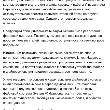
компьютерщики в штатском и финансировали работы Университета
Беркли - ведь первоначально Интернет задумывался как
отказоустойчивая система правительственной связи на случай
советского ядерного удара. Однако это - совсем отдельная
история...
Следующим принципиальным вкладом Беркли была реализация
файловой системы. Поскольку именно это весьма важно для нас,
простых пользователей персоналок, остановлюсь на этом вопросе
подробнее.
Извинение:
возможно, сказанное выше покажется не вполне
понятным начинающему пользователю, скажем, Linux. Надеюсь,
что все недоразумения разрешатся при дальнейшем чтении моего
сочинения, на протяжении которого к вопросам устройства файлов
и файловых систем придется возвращаться неоднократно.
Я уже говорил, что основные характеристики файловой системы
были сформированы уже в первозданном Unix. Эта файловая
система (получившая впоследствии название s5fs, то есть
файловой системы System V) базировалась на трех китах -
понятиях суперблока, таблицы так называемых inodes, и области
блоков данных.