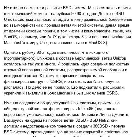
Не стояло на месте и развитие BSD-систем. Мы расстались с ними
в исторический момент - на рубеже 80-90-х годов. До этого BSD
Unix (а система эта носила тогда это имя) развивалась более-менее
во взаимодействии с прочими ветвями этой системы, давая время
от времени боковые побеги, в том числе и коммерческие, такие, как
SunOS, например, или A/UX (уже встарь были попытки приобщения
Macintosh'а к миру Unix, вылившиеся ныне в MacOS X).
Однако к рубежу 90-х годов выяснилось, что исходного
(проприетарного) Unix-кода в составе берклианской ветви Unix'ов
осталось не так уж и много. И родилась идея создания полностью
открытой операционной системы, распространяемой свободно и в
исходных текстах. К этому же времени прекратилось
финансирование группы CSRG, и она столь же благополучно
распалась. Но дело ее не пропало. Его подхватили, расширили,
укрепили и закалили в боях многие из бывших членов CSRG.
Именно созданием общедоступной Unix-системы, причем - на
общедоступной же платформе, сиречь Intel x86 (ведь эпоха
персоналок уже началась), озаботились Вильям и Линна Джолитц.
Базируясь на одном из побегов ветви 3BSD - BSD Net/2, они
дописали недостающие компоненты и создали 386BSD - первую
BSD-систему, претендовавшую на звание открытой в собственном