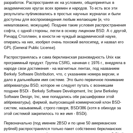
разработок. Распространяя их на условиях, общепринятых в
академических кругах всех времен и народов. То есть все эти
результаты публиковались в простых научных журналах и были
доступны для воспроизведения любым желающим (и, что
немаловажно, можущим). Позднее такие условия распространения
софта, с одной стороны, легли в основу лицензии BSD. А с другой,
Ричард Столлмен, в юности не чуждый академической науке,
опираясь на них, изобрел очень похожий велосипед, и назвал его
GPL (General Public License).
Распространялась и сама берклианская разновидность Unix как
программный продукт. Группа CSRG, начиная с 1976 г., внедряла в
народе свои достижения - на магнитных лентах, под названием
Berkely Software Distribution, что, с указанием номера версии, и
дало в дальнейшем имя системе. Это было первичное понимание
аббревиатуры BSD, которое не следует путать с возникшим
позднее BSDi - Berkely Software Development, Inc (или Berkeley
Software Design, Inc, мне попадались обе расшифровки этой
аббревиатуры), фирмой, выпускающей коммерческий клон BSD-
систем, называемый, строго говоря, BSD/386 (хотя в обиходе за
этой системой закрепилось то же имя - BSDi).
Первоначально (под именем 2BSD и по цене 50 американских
рублей) распространялся только пакет собственно берклианских