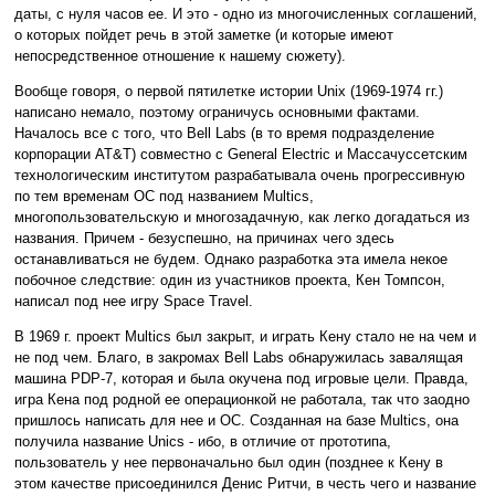
даты, с нуля часов ее. И это - одно из многочисленных соглашений,
о которых пойдет речь в этой заметке (и которые имеют
непосредственное отношение к нашему сюжету).
Вообще говоря, о первой пятилетке истории Unix (1969-1974 гг.)
написано немало, поэтому ограничусь основными фактами.
Началось все с того, что Bell Labs (в то время подразделение
корпорации AT&T) совместно с General Electric и Массачуссетским
технологическим институтом разрабатывала очень прогрессивную
по тем временам ОС под названием Multics,
многопользовательскую и многозадачную, как легко догадаться из
названия. Причем - безуспешно, на причинах чего здесь
останавливаться не будем. Однако разработка эта имела некое
побочное следствие: один из участников проекта, Кен Томпсон,
написал под нее игру Space Travel.
В 1969 г. проект Multics был закрыт, и играть Кену стало не на чем и
не под чем. Благо, в закромах Bell Labs обнаружилась завалящая
машина PDP-7, которая и была окучена под игровые цели. Правда,
игра Кена под родной ее операционкой не работала, так что заодно
пришлось написать для нее и ОС. Созданная на базе Multics, она
получила название Unics - ибо, в отличие от прототипа,
пользователь у нее первоначально был один (позднее к Кену в
этом качестве присоединился Денис Ритчи, в честь чего и название