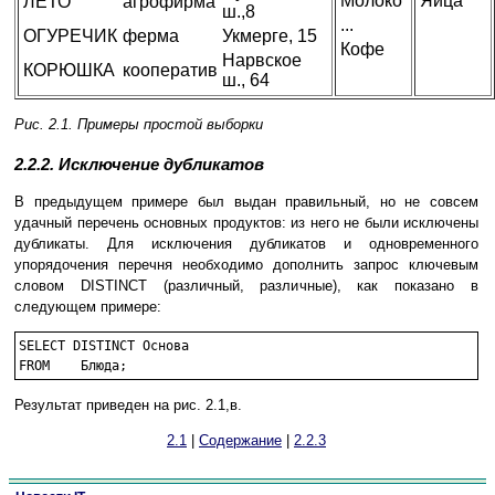
Молоко
Яйца
ЛЕТО
агрофирма
ш.,8
...
ОГУРЕЧИК
ферма
Укмерге, 15
Кофе
Нарвское
КОРЮШКА
кооператив
ш., 64
Рис. 2.1. Примеры простой выборки
2.2.2. Исключение дубликатов
В предыдущем примере был выдан правильный, но не совсем
удачный перечень основных продуктов: из него не были исключены
дубликаты. Для исключения дубликатов и одновременного
упорядочения перечня необходимо дополнить запрос ключевым
словом DISTINCT (различный, различные), как показано в
следующем примере:
SELECT DISTINCT Основа

FROM	Блюда;
Результат приведен на рис. 2.1,в.
2.1
|
Содержание
|
2.2.3