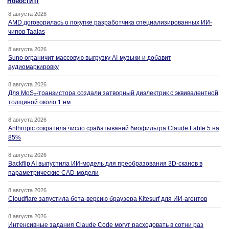
Новости IT
8 августа 2026
AMD договорилась о покупке разработчика специализированных ИИ-
чипов Taalas
8 августа 2026
Suno ограничит массовую выгрузку AI-музыки и добавит
аудиомаркировку
8 августа 2026
Для MoS₂-транзистора создали затворный диэлектрик с эквивалентной
толщиной около 1 нм
8 августа 2026
Anthropic сократила число срабатываний биофильтра Claude Fable 5 на
85%
8 августа 2026
Backflip AI выпустила ИИ-модель для преобразования 3D-сканов в
параметрические CAD-модели
8 августа 2026
Cloudflare запустила бета-версию браузера Kitesurf для ИИ-агентов
8 августа 2026
Интенсивные задания Claude Code могут расходовать в сотни раз