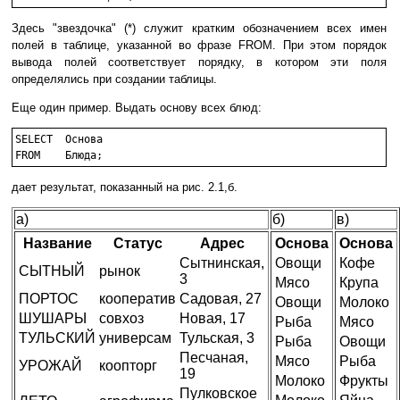
Здесь "звездочка" (*) служит кратким обозначением всех имен
полей в таблице, указанной во фразе FROM. При этом порядок
вывода полей соответствует порядку, в котором эти поля
определялись при создании таблицы.
Еще один пример. Выдать основу всех блюд:
SELECT	Основа

FROM	Блюда;
дает результат, показанный на рис. 2.1,б.
а)
б)
в)
Название
Статус
Адрес
Основа
Основа
Сытнинская,
Овощи
Кофе
СЫТНЫЙ
рынок
3
Мясо
Крупа
ПОРТОС
кооператив
Садовая, 27
Овощи
Молоко
ШУШАРЫ
совхоз
Новая, 17
Рыба
Мясо
ТУЛЬСКИЙ
универсам
Тульская, 3
Рыба
Овощи
Песчаная,
Мясо
Рыба
УРОЖАЙ
коопторг
19
Молоко
Фрукты
Пулковское