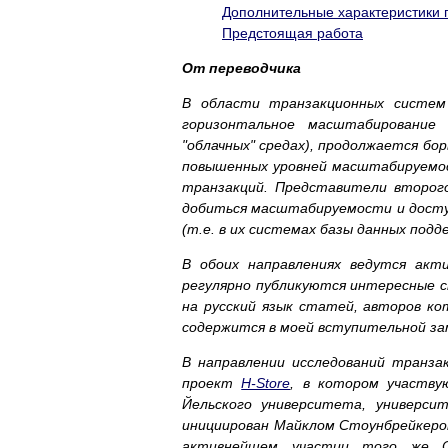
Дополнительные характеристики 
Предстоящая работа
От переводчика
В области транзакционных систем 
горизонтальное масштабирование 
"облачных" средах), продолжается бор
повышенных уровней масштабируемос
транзакций. Представители второг
добиться масштабируемости и досту
(т.е. в их системах базы данных под
В обоих направлениях ведутся акт
регулярно публикуются интересные с
на русский язык статей, авторов ко
содержится в моей вступительной за
В направлении исследований транза
проект
H-Store
, в котором участву
Йельского университета, универс
инициирован Майклом Стоунбрейкером 
активнейшем участии того же С