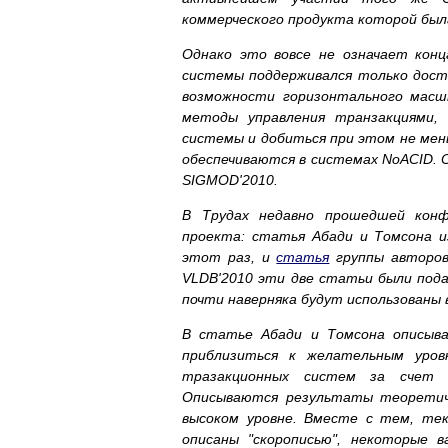
коммерческого продукта которой была
Однако это вовсе не означает конц
системы поддерживался только дост
возможности горизонтального масш
методы управления транзакциями,
системы и добиться при этом не ме
обеспечиваются в системах NoACID.
SIGMOD'2010.
В Трудах недавно прошедшей конф
проекта: статья Абади и Томсона и
этот раз, и
статья
группы авторов
VLDB'2010 эти две статьи были пода
почти наверняка будут использованы 
В статье Абади и Томсона описыва
приблизиться к желательным уров
тразакционных систем за счет о
Описываются результаты теоретиче
высоком уровне. Вместе с тем, те
описаны "скорописью", некоторые 