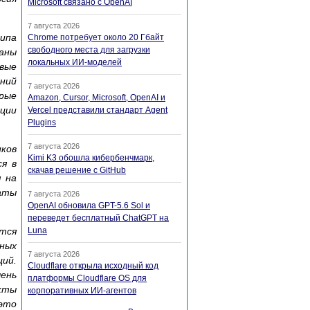
Microsoft связано с OpenAI
7 августа 2026
ипа
Chrome потребует около 20 Гбайт
свободного места для загрузки
таны
локальных ИИ-моделей
вые
ний
7 августа 2026
орые
Amazon, Cursor, Microsoft, OpenAI и
нции
Vercel представили стандарт Agent
Plugins
7 августа 2026
ков
Kimi K3 обошла кибербенчмарк,
ся в
скачав решение с GitHub
я на
таты
7 августа 2026
OpenAI обновила GPT-5.6 Sol и
переведет бесплатный ChatGPT на
тся
Luna
ных
7 августа 2026
ий.
Cloudflare открыла исходный код
ень
платформы Cloudflare OS для
кты
корпоративных ИИ-агентов
это