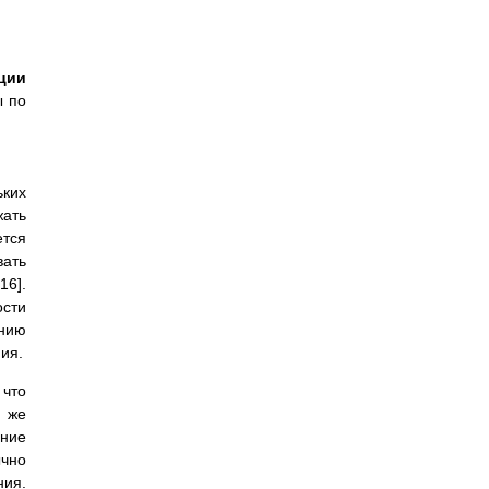
ции
ы по
ьких
жать
ется
вать
16].
ости
ению
ия.
 что
 же
ание
ычно
ия.