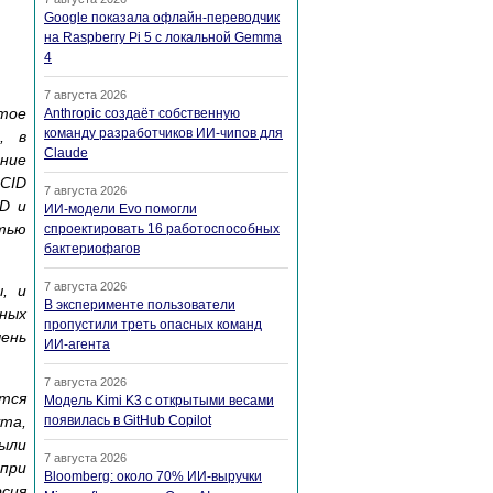
Google показала офлайн-переводчик
на Raspberry Pi 5 с локальной Gemma
4
7 августа 2026
тое
Anthropic создаёт собственную
команду разработчиков ИИ-чипов для
, в
Claude
ение
ACID
7 августа 2026
D и
ИИ-модели Evo помогли
ятью
спроектировать 16 работоспособных
бактериофагов
7 августа 2026
, и
В эксперименте пользователи
нных
пропустили треть опасных команд
чень
ИИ-агента
7 августа 2026
ется
Модель Kimi K3 с открытыми весами
та,
появилась в GitHub Copilot
ыли
7 августа 2026
 при
Bloomberg: около 70% ИИ-выручки
сия