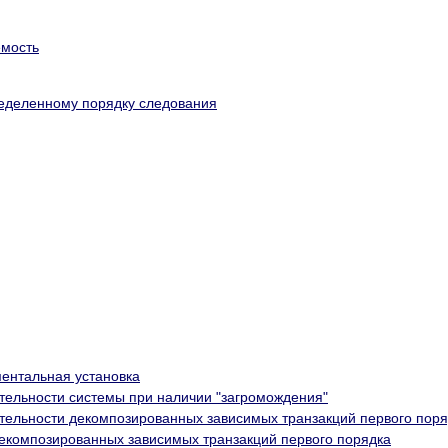
емость
ределенному порядку следования
ментальная установка
тельности системы при наличии "загромождения"
тельности декомпозированных зависимых транзакций первого поря
композированных зависимых транзакций первого порядка