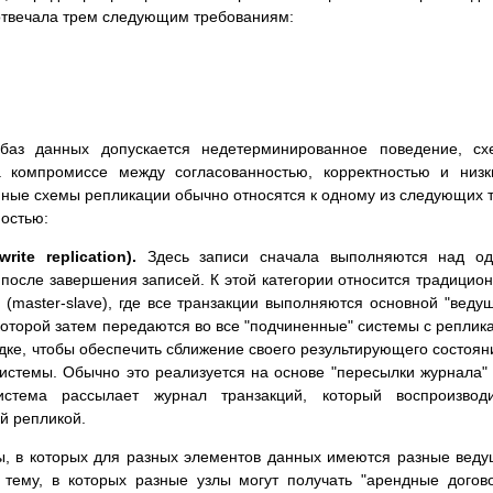
отвечала трем следующим требованиям:
баз данных допускается недетерминированное поведение, сх
 компромиссе между согласованностью, корректностью и низ
ные схемы репликации обычно относятся к одному из следующих 
мостью:
ite replication).
Здесь записи сначала выполняются над од
 после завершения записей. К этой категории относится традицио
(master-slave), где все транзакции выполняются основной "веду
) которой затем передаются во все "подчиненные" системы с реплик
ке, чтобы обеспечить сближение своего результирующего состоян
стемы. Обычно это реализуется на основе "пересылки журнала" 
истема рассылает журнал транзакций, который воспроизводи
й репликой.
мы, в которых для разных элементов данных имеются разные вед
 тему, в которых разные узлы могут получать "арендные догов