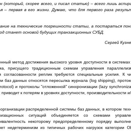
н (который, скорее всего, и писал статью) – всего лишь аспи
я – первая в его жизни. Думаю, что для первого раза резул
мание на технические погрешности статьи, а постараться по
ход станет основой будущих транзакционных СУБД.
Сергей Кузн
нный метод достижения высокого уровня доступности в системах
зма, присущего традиционным схемам управления параллелиз
ния согласованности реплик требуются специальные усилия. К ч
 баз данных относятся пересылка журнала (log shipping), прото
otocol) и протоколы "отложенной" синхронизации (lazy synchroniza
х приводит к потерям в уровнях доступности, производительности и
 организации распределенной системы баз данных, в котором тех
онизационных ситуаций объединяется со схемами управле
ивалентность некоторому предопределенному порядку выполн
няет недетерминизм из типичных рабочих нагрузок категории O