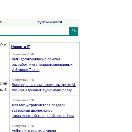
а
Курсы и книги
🔍
0 г.
Новости IT
8 августа 2026
AMD договорилась о покупке
разработчика специализированных
ИИ-чипов Taalas
8 августа 2026
onal
Suno ограничит массовую выгрузку AI-
ent,
музыки и добавит аудиомаркировку
8 августа 2026
Для MoS₂-транзистора создали
затворный диэлектрик с
эквивалентной толщиной около 1 нм
8 августа 2026
Anthropic сократила число