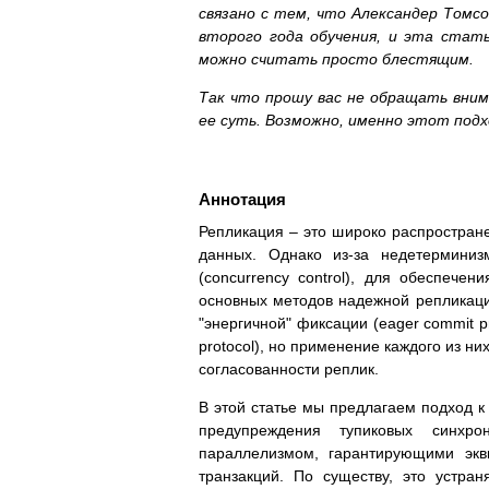
связано с тем, что Александер Томсо
второго года обучения, и эта стать
можно считать просто блестящим.
Так что прошу вас не обращать вни
ее суть. Возможно, именно этот под
Аннотация
Репликация – это широко распростране
данных. Однако из-за недетермини
(concurrency control), для обеспече
основных методов надежной репликации
"энергичной" фиксации (eager commit pr
protocol), но применение каждого из ни
согласованности реплик.
В этой статье мы предлагаем подход к
предупреждения тупиковых синхр
параллелизмом, гарантирующими экв
транзакций. По существу, это устра