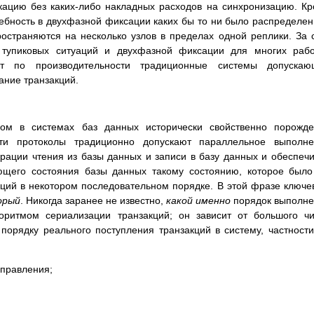
кацию без каких-либо накладных расходов на синхронизацию. К
требность в двухфазной фиксации каких бы то ни было распределе
ространяются на несколько узлов в пределах одной реплики. За 
и тупиковых ситуаций и двухфазной фиксации для многих раб
ит по производительности традиционные системы допускаю
ние транзакций.
ом в системах баз данных исторически свойственно порожде
Эти протоколы традиционно допускают параллельное выполне
ерации чтения из базы данных и записи в базу данных и обеспеч
ующего состояния базы данных такому состоянию, которое был
кций в некотором последовательном порядке. В этой фразе ключ
орый
. Никогда заранее не известно,
какой именно
порядок выполн
горитмом сериализации транзакций; он зависит от большого ч
порядку реального поступления транзакций в систему, частности
управления;