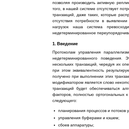
позволяя производить активную репли
того, в нашей системе отсутствует по
транзакций, даже таких, которые расп
отсутствия потребности в выявлени
нагрузок наша система превосход
недетерминированное переупорядочива
1. Введение
Протоколам управления параллелизм
недетерминированного поведения. 
нескольких транзакций, чередуя их оп
при этом эквивалентность результир
получено при выполнении этих транза
модификатором является слово
некот
транзакций будет обеспечиваться ал
факторов, полностью ортогональных к 
следующего:
планирования процессов и потоков 
управления буферами и кэшем;
сбоев аппаратуры;