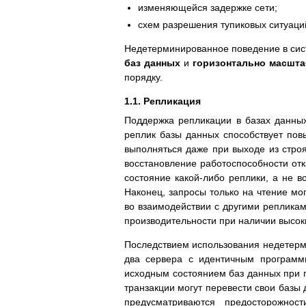
изменяющейся задержке сети;
схем разрешения тупиковых ситуаци
Недетерминированное поведение в сис
баз данных
и
горизонтально масшт
порядку.
1.1. Репликация
Поддержка репликации в базах данных
реплик базы данных способствует пов
выполняться даже при выходе из строя
восстановление работоспособности отк
состояние какой-либо реплики, а не в
Наконец, запросы только на чтение мо
во взаимодействии с другими репликам
производительности при наличии высоки
Последствием использования недетерм
два сервера с идентичным програм
исходным состоянием баз данных при 
транзакции могут перевести свои базы
предусматриваются предосторожнос