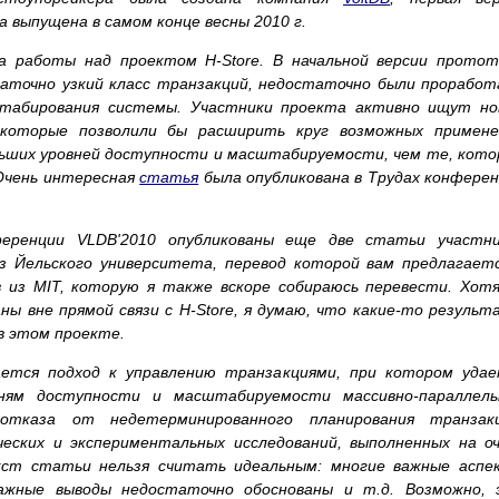
 выпущена в самом конце весны 2010 г.
а работы над проектом H-Store. В начальной версии протот
аточно узкий класс транзакций, недостаточно были прорабо
табирования системы. Участники проекта активно ищут но
 которые позволили бы расширить круг возможных примене
ньших уровней доступности и масштабируемости, чем те, кот
 Очень интересная
статья
была опубликована в Трудах конфере
еренции VLDB'2010 опубликованы еще две статьи участни
з Йельского университета, перевод которой вам предлагает
 из MIT, которую я также вскоре собираюсь перевести. Хот
ны вне прямой связи с H-Store, я думаю, что какие-то резуль
в этом проекте.
ется подход к управлению транзакциями, при котором удае
ням доступности и масштабируемости массивно-параллель
тказа от недетерминированного планирования транзакц
ских и экспериментальных исследований, выполненных на оч
кст статьи нельзя считать идеальным: многие важные аспе
важные выводы недостаточно обоснованы и т.д. Возможно, 