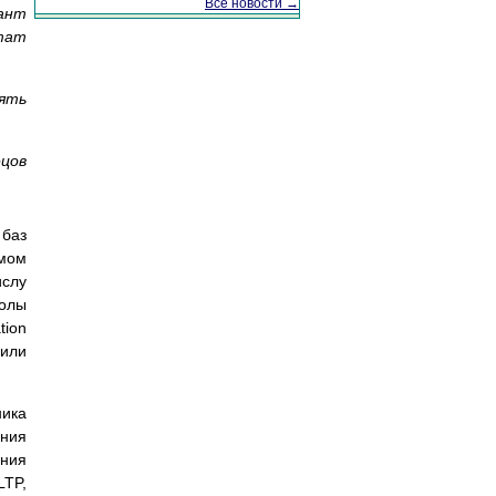
Все новости →
рант
ьтат
нять
ецов
 баз
мом
ислу
колы
tion
/или
ника
ния
ения
LTP,