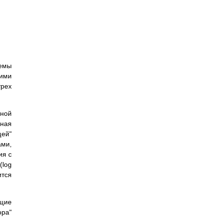
емы
кими
трех
ной
нная
щей"
ами,
ия с
(log
тся
ущие
ора"