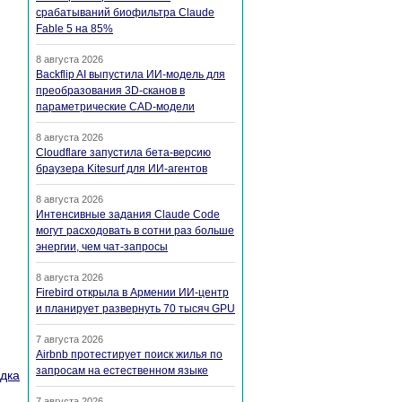
срабатываний биофильтра Claude
Fable 5 на 85%
8 августа 2026
Backflip AI выпустила ИИ-модель для
преобразования 3D-сканов в
параметрические CAD-модели
8 августа 2026
Cloudflare запустила бета-версию
браузера Kitesurf для ИИ-агентов
8 августа 2026
Интенсивные задания Claude Code
могут расходовать в сотни раз больше
энергии, чем чат-запросы
8 августа 2026
Firebird открыла в Армении ИИ-центр
и планирует развернуть 70 тысяч GPU
7 августа 2026
Airbnb протестирует поиск жилья по
запросам на естественном языке
дка
7 августа 2026