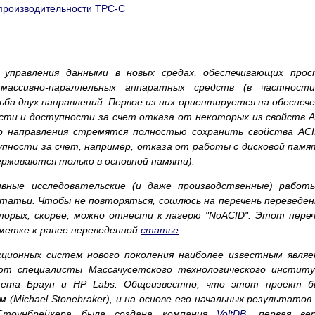
производительности TPC-C
управления данными в новых средах, обеспечивающих прос
массивно-параллельных аппаратных средств (в частности
ьба двух направлений. Первое из них ориентируется на обеспеч
ти и доступности за счет отказа от некоторых из свойств 
о направления стремятся полностью сохранить свойства ACI
пности за счет, например, отказа от работы с дисковой пам
держиваются только в основной памяти).
ивные исследовательские (и даже производственные) работы
татьи. Чтобы не повторяться, сошлюсь на перечень переведе
торых, скорее, можно отнести к лагерю "NoACID". Этот пере
метке к ранее переведенной
статье
.
кционных систем нового поколения наиболее известным явля
ют специалисты Массачусетского технологического институ
итета Браун и HP Labs. Общеизвестно, что этот проект б
(Michael Stonebraker), и на основе его начальных результатов
тоунбрейкера была создана компания
VoltDB
, первая вер