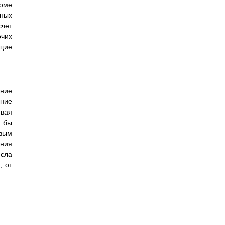
роме
нных
счет
очих
щие
ние
ние
ивая
о бы
евым
ения
исла
, от