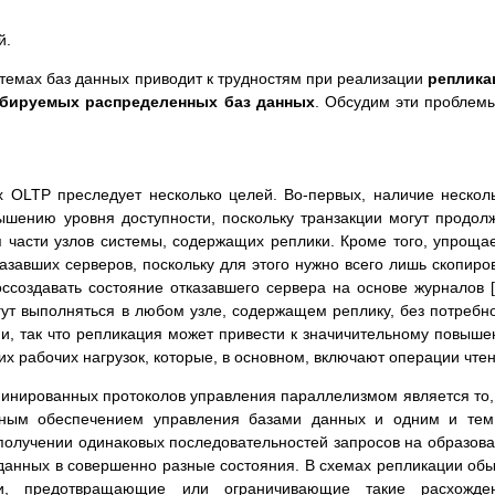
й.
темах баз данных приводит к трудностям при реализации
реплика
абируемых распределенных баз данных
. Обсудим эти проблем
 OLTP преследует несколько целей. Во-первых, наличие нескол
ышению уровня доступности, поскольку транзакции могут продол
 части узлов системы, содержащих реплики. Кроме того, упроща
азавших серверов, поскольку для этого нужно всего лишь скопиро
оссоздавать состояние отказавшего сервера на основе журналов [
гут выполняться в любом узле, содержащем реплику, без потребн
и, так что репликация может привести к значичительному повыш
х рабочих нагрузок, которые, в основном, включают операции чтен
инированных протоколов управления параллелизмом является то,
мным обеспечением управления базами данных и одним и тем
получении одинаковых последовательностей запросов на образов
 данных в совершенно разные состояния. В схемах репликации об
ти, предотвращающие или ограничивающие такие расхожден