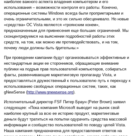
наиболее важного аспекта владения компьютером и его
использования – возможности контроля его работы. Конечно,
операционные системы Windows всегда были проприетарными и
очень ограничительными, и это их сильно обесценивало. Но новые
«средства» ОС Vista являются «троянским конем»,
предназначенным для привнесения еще больших ограничений. Мы
сконцентрируемся на выяснении подробностей работы этих
средств, на том, как можно им противодействовать, и на том,
почему люди должны быть бдительны.»
При проведении кампании будут организовываться эффективные и
нестандартные акции ее сторонников, обращающие внимание
публики на подрыв прав пользователей компьютеров, собираться
факты, развенчивающие маркетинговую пропаганду Vista, и
предоставляться дружественный к пользователю путь к переходу к
использованию свободных операционных систем, таких, как
gNewSense (
http://www.gnewsense.org
).
Исполнительный директор FSF Питер Браун (Peter Brown) заявил
следующее: «Пока компания Microsoft выводит на рынок свой
наиболее крупный за всю ее историю продукт, маркетинговые
деньги будут тратиться на попытки одурачить средства массовой
информации и сообщество пользователей по поводу целей Vista.
Наша кампания предназначена для предоставления ответов на