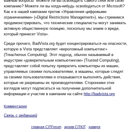
важные вопросы. Можете ли вы освободить самого себя или свою
компанию? Можете ли вы когда-нибудь освободиться от Microsoft?
Как и в нашей кампании против «Управления цифровыми
ограничениями» («Digital Restrictions Management»), мы стремимся
продемонстрировать, что технические специалисты могут занимать
активную общественную позицию, поскольку мы знаем о вреде,
который принесет Vista».
Среди прочего, BadVista.org будет концентрироваться на опасности,
которую в Vista представляет «вероломный компьютинг»
(Treacherous Computing). Этот подход, обычно называемый в
индустрии «доверительным компьютингом» (Trusted Computing),
представляет собой попытку превратить компьютеры из машин,
управляемых своими пользователями, в машины, которые следят
за своими пользователями и отказываются выполнять действия,
которые не разрешены их производителями. Сторонники этих
взглядов могут подписаться на получение дополнительной
информации и участие в кампании на сайте
http://badvista.org
.
Комментарии
Связь с редакцией
главная CITForum
·
архив CITKIT
·
наверх