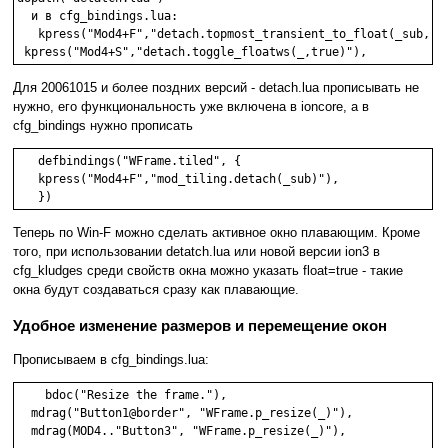
  и в cfg_bindings.lua: 

   kpress("Mod4+F","detach.topmost_transient_to_float(_sub, ni
Для 20061015 и более поздних версий - detach.lua прописывать не
нужно, его функциональность уже включена в ioncore, а в
cfg_bindings нужно прописать
   defbindings("WFrame.tiled", {

   kpress("Mod4+F","mod_tiling.detach(_sub)"),

Теперь по Win-F можно сделать активное окно плавающим. Кроме
того, при использовании detatch.lua или новой версии ion3 в
cfg_kludges среди свойств окна можно указать float=true - такие
окна будут создаваться сразу как плавающие.
Удобное изменение размеров и перемещение окон
Прописываем в cfg_bindings.lua:
    bdoc("Resize the frame."),

  mdrag("Button1@border", "WFrame.p_resize(_)"),

  mdrag(MOD4.."Button3", "WFrame.p_resize(_)"),
