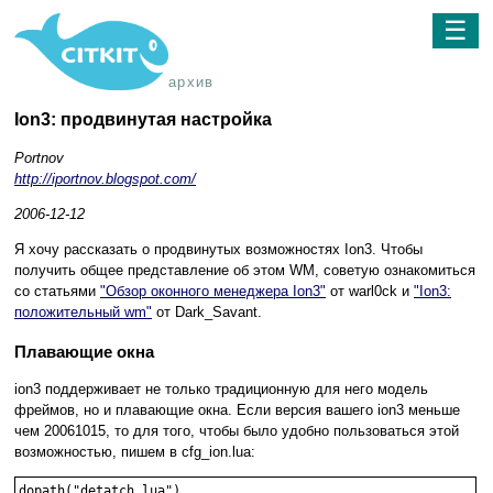
☰
архив
Ion3: продвинутая настройка
Portnov
http://iportnov.blogspot.com/
2006-12-12
Я хочу рассказать о продвинутых возможностях Ion3. Чтобы
получить общее представление об этом WM, советую ознакомиться
со статьями
"Обзор оконного менеджера Ion3"
от warl0ck и
"Ion3:
положительный wm"
от Dark_Savant.
Плавающие окна
ion3 поддерживает не только традиционную для него модель
фреймов, но и плавающие окна. Если версия вашего ion3 меньше
чем 20061015, то для того, чтобы было удобно пользоваться этой
возможностью, пишем в cfg_ion.lua:
dopath("detatch.lua")
