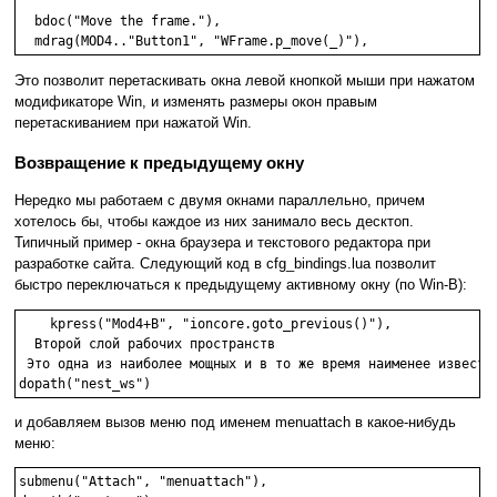
  bdoc("Move the frame."),

Это позволит перетаскивать окна левой кнопкой мыши при нажатом
модификаторе Win, и изменять размеры окон правым
перетаскиванием при нажатой Win.
Возвращение к предыдущему окну
Нередко мы работаем с двумя окнами параллельно, причем
хотелось бы, чтобы каждое из них занимало весь десктоп.
Типичный пример - окна браузера и текстового редактора при
разработке сайта. Следующий код в cfg_bindings.lua позволит
быстро переключаться к предыдущему активному окну (по Win-B):
    kpress("Mod4+B", "ioncore.goto_previous()"),

  Второй слой рабочих пространств

 Это одна из наиболее мощных и в то же время наименее известны
и добавляем вызов меню под именем menuattach в какое-нибудь
меню:
submenu("Attach", "menuattach"),
