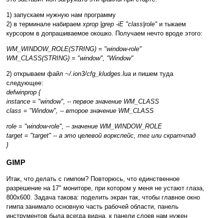
1) запускаем нужную нам программу
2) в терминале набираем
xprop |grep -iE "class|role"
и тыкаем
курсором в допрашиваемое окошко. Получаем нечто вроде этого:
WM_WINDOW_ROLE(STRING) = "window-role"
WM_CLASS(STRING) = "window", "Window"
2) открываем файл
~/.ion3/cfg_kludges.lua
и пишем туда
следующее:
defwinprop {
instance = "window", -- первое значение WM_CLASS
class = "Window", -- второе значение WM_CLASS
role = "window-role", -- значение WM_WINDOW_ROLE
target = "target" -- а это целевой воркспейс, тег или скратчпад
}
GIMP
Итак, что делать с гимпом? Повторюсь, что единственное
разрешение на 17" мониторе, при котором у меня не устают глаза,
800х600. Задача такова: поделить экран так, чтобы главное окно
гимпа занимало основную часть рабочей области, панель
инструментов была всегда видна, к панели слоев нам нужен