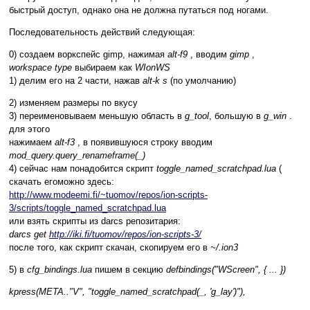
быстрый доступ, однако она не должна путаться под ногами.
Последовательность действий следующая:
0) создаем воркспейс gimp, нажимая
alt-f9
, вводим
gimp
,
workspace type
выбираем как
WIonWS
1) делим его на 2 части, нажав
alt-k s
(по умолчанию)
2) изменяем размеры по вкусу
3) переименовываем меньшую область в
g_tool
, большую в
g_win
.
для этого
нажимаем
alt-f3
, в появившуюся строку вводим
mod_query.query_renameframe(_)
4) сейчас нам понадобится скрипт
toggle_named_scratchpad.lua
(
скачать егоможно здесь:
http://www.modeemi.fi/~tuomov/repos/ion-scripts-
3/scripts/toggle_named_scratchpad.lua
или взять скрипты из darcs репозитария:
darcs get
http://iki.fi/tuomov/repos/ion-scripts-3/
после того, как скрипт скачан, скопируем его в
~/.ion3
5) в
cfg_bindings.lua
пишем в секцию
defbindings("WScreen", { ... })
kpress(META.."V", "toggle_named_scratchpad(_, 'g_lay')"),