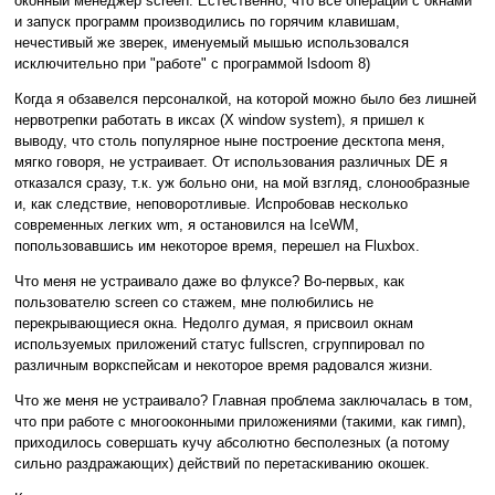
оконный менеджер screen. Естественно, что все операции с окнами
и запуск программ производились по горячим клавишам,
нечестивый же зверек, именуемый мышью использовался
исключительно при "работе" с программой lsdoom 8)
Когда я обзавелся персоналкой, на которой можно было без лишней
нервотрепки работать в иксах (X window system), я пришел к
выводу, что столь популярное ныне построение десктопа меня,
мягко говоря, не устраивает. От использования различных DE я
отказался сразу, т.к. уж больно они, на мой взгляд, слонообразные
и, как следствие, неповоротливые. Испробовав несколько
современных легких wm, я остановился на IceWM,
попользовавшись им некоторое время, перешел на Fluxbox.
Что меня не устраивало даже во флуксе? Во-первых, как
пользователю screen со стажем, мне полюбились не
перекрывающиеся окна. Недолго думая, я присвоил окнам
используемых приложений статус fullscren, сгруппировал по
различным воркспейсам и некоторое время радовался жизни.
Что же меня не устраивало? Главная проблема заключалась в том,
что при работе с многооконными приложениями (такими, как гимп),
приходилось совершать кучу абсолютно бесполезных (а потому
сильно раздражающих) действий по перетаскиванию окошек.