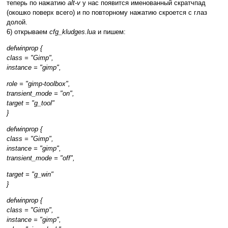
теперь по нажатию
alt-v
у нас появится именованный скратчпад
(окошко поверх всего) и по повторному нажатию скроется с глаз
долой.
6) открываем
cfg_kludges.lua
и пишем:
defwinprop {
class = "Gimp",
instance = "gimp",
role = "gimp-toolbox",
transient_mode = "on",
target = "g_tool"
}
defwinprop {
class = "Gimp",
instance = "gimp",
transient_mode = "off",
target = "g_win"
}
defwinprop {
class = "Gimp",
instance = "gimp",