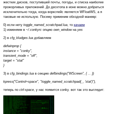
жестких дисков, поступившей почты, погоды, и списка наиболее
прожорливых приложений. До десктопа в ионе можно добраться
исключительно тогда, когда воркспейс является WFloatWS, а я
таковые не использую. Посему применим обходной маневр:
0) если нету
toggle_named_scratchpad.lua
, то
качаем
1) изменяем в
~/.conkyrc
опцию
own_window
на
yes
2) в
cfg_kludges.lua
добавляем
defwinprop {
instance = "conky",
transient_mode = "off",
target = "stat"
}
3) в
cfg_bindings.lua
в секцию
defbindings("WScreen", { ... })
kpress("Control+space", "toggle_named_scratchpad(_, 'stat')"),
теперь по
ctrl-space
, у нас появится conky. вот так это выглядит: