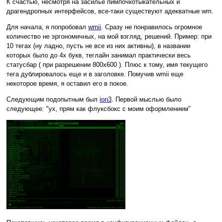
К счастью, несмотря на засилье пимпочкотыкательных и
драгендропных интерфейсов, все-таки существуют адекватные wm.
Для начала, я попробовал
wmii
. Сразу не понравилось огромное
количество не эргономичных, на мой взгляд, решений. Пример: при
10 тегах (ну ладно, пусть не все из них активны), в названии
которых было до 4х букв, теглайн занимал практически весь
статусбар ( при разрешении 800х600 ). Плюс к тому, имя текущего
тега дублировалось еще и в заголовке. Помучив wmii еще
некоторое время, я оставил его в покое.
Следующим подопытным был
ion3
. Первой мыслью было
следующее: "ух, прям как флуксбокс с моим оформлением"