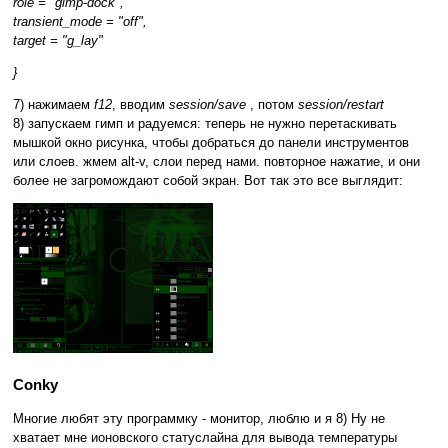
role = "gimp-dock",
transient_mode = "off",
target = "g_lay"
}
7) нажимаем
f12
, вводим
session/save
, потом
session/restart
8) запускаем гимп и радуемся: теперь не нужно перетаскивать
мышкой окно рисунка, чтобы добраться до панели инструментов
или слоев. жмем alt-v, слои перед нами. повторное нажатие, и они
более не загромождают собой экран. Вот так это все выглядит:
Conky
Многие любят эту программку - монитор, люблю и я 8) Ну не
хватает мне ионовского статуслайна для вывода температуры