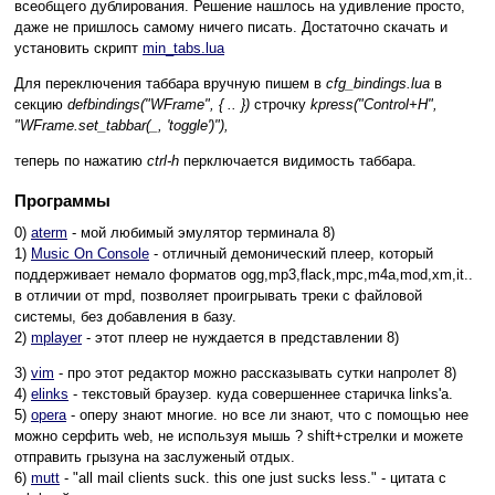
всеобщего дублирования. Решение нашлось на удивление просто,
даже не пришлось самому ничего писать. Достаточно скачать и
установить скрипт
min_tabs.lua
Для переключения таббара вручную пишем в
cfg_bindings.lua
в
секцию
defbindings("WFrame", { .. })
строчку
kpress("Control+H",
"WFrame.set_tabbar(_, 'toggle')"),
теперь по нажатию
ctrl-h
перключается видимость таббара.
Программы
0)
aterm
- мой любимый эмулятор терминала 8)
1)
Music On Console
- отличный демонический плеер, который
поддерживает немало форматов ogg,mp3,flack,mpc,m4a,mod,xm,it..
в отличии от mpd, позволяет проигрывать треки с файловой
системы, без добавления в базу.
2)
mplayer
- этот плеер не нуждается в представлении 8)
3)
vim
- про этот редактор можно рассказывать сутки напролет 8)
4)
elinks
- текстовый браузер. куда совершеннее старичка links'a.
5)
opera
- оперу знают многие. но все ли знают, что с помощью нее
можно серфить web, не используя мышь ? shift+стрелки и можете
отправить грызуна на заслуженый отдых.
6)
mutt
- "all mail clients suck. this one just sucks less." - цитата с