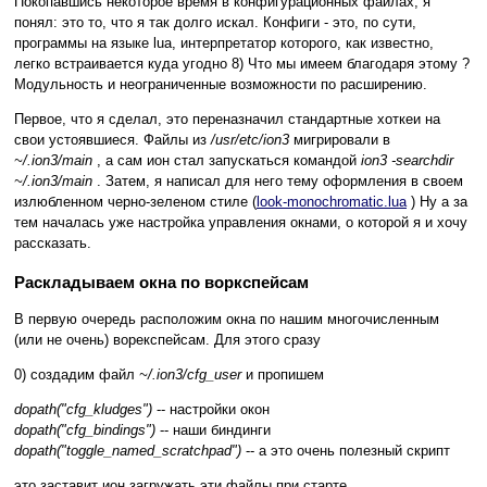
Покопавшись некоторое время в конфигурационных файлах, я
понял: это то, что я так долго искал. Конфиги - это, по сути,
программы на языке lua, интерпретатор которого, как известно,
легко встраивается куда угодно 8) Что мы имеем благодаря этому ?
Модульность и неограниченные возможности по расширению.
Первое, что я сделал, это переназначил стандартные хоткеи на
свои устоявшиеся. Файлы из
/usr/etc/ion3
мигрировали в
~/.ion3/main
, а сам ион стал запускаться командой
ion3 -searchdir
~/.ion3/main
. Затем, я написал для него тему оформления в своем
излюбленном черно-зеленом стиле (
look-monochromatic.lua
) Ну а за
тем началась уже настройка управления окнами, о которой я и хочу
рассказать.
Раскладываем окна по воркспейсам
В первую очередь расположим окна по нашим многочисленным
(или не очень) ворекспейсам. Для этого сразу
0) создадим файл
~/.ion3/cfg_user
и пропишем
dopath("cfg_kludges")
-- настройки окон
dopath("cfg_bindings")
-- наши биндинги
dopath("toggle_named_scratchpad")
-- а это очень полезный скрипт
это заставит ион загружать эти файлы при старте.