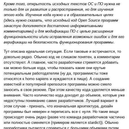
Кроме того, открытость исходных текстов ОС и ПО нужна не
только для их развития и распространения, но для изучения
этого кода. Изучение кода нужно и в образовательных целях
(здесь нужно сказать, что исходный код Open Source программ
зачастую дополняется достаточно информативными
комментариями) и для модификации ПО с целью расширения
функциональности и/или исправления возможных ошибок и для его
верификации на безопасность функционирования программы.
Тут описана идеальная ситуация. Если таковые и встречаются, то
довольно редко. Обычно код не слишком понятен, а комментарии
отсутствуют. А главное, часто разработчики стремятся добавить
как можно больше кода, чтобы показать какие они крутые
потенциальным работодателям (ну да, программисты тоже
относятся к homo sapiens и нуждаются в пище). А создание
известной и популярной opensource программы можно смело
заносить в свое резюме. При этом качеству кода уделяется меньше
внимания. Часто количество кода доходит до объемов, которые уже
недоступны пониманию самих разработчиков. Лучший вариант в
этом случае - признать, что изначальная архитектура, дизайн
программы был неверен и переписать все с нуля. Но такие вещи
происходят очень редко (разве что команда разработчиков частично
или полностью сменяется (примером является stardict)). Обычно
разработчики пытаются справиться с большими объемами путем