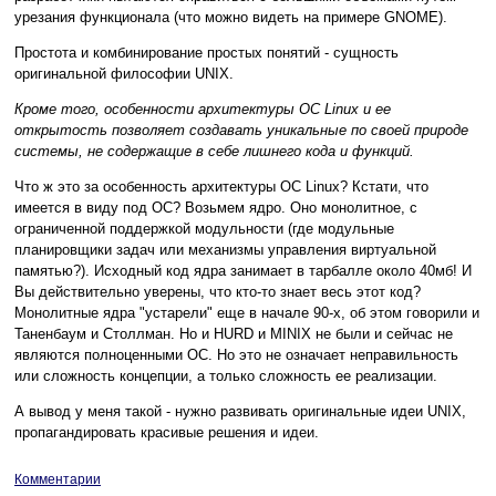
урезания функционала (что можно видеть на примере GNOME).
Простота и комбинирование простых понятий - сущность
оригинальной философии UNIX.
Кроме того, особенности архитектуры ОС Linux и ее
открытость позволяет создавать уникальные по своей природе
системы, не содержащие в себе лишнего кода и функций.
Что ж это за особенность архитектуры ОС Linux? Кстати, что
имеется в виду под ОС? Возьмем ядро. Оно монолитное, с
ограниченной поддержкой модульности (где модульные
планировщики задач или механизмы управления виртуальной
памятью?). Исходный код ядра занимает в тарбалле около 40мб! И
Вы действительно уверены, что кто-то знает весь этот код?
Монолитные ядра "устарели" еще в начале 90-х, об этом говорили и
Таненбаум и Столлман. Но и HURD и MINIX не были и сейчас не
являются полноценными ОС. Но это не означает неправильность
или сложность концепции, а только сложность ее реализации.
А вывод у меня такой - нужно развивать оригинальные идеи UNIX,
пропагандировать красивые решения и идеи.
Комментарии