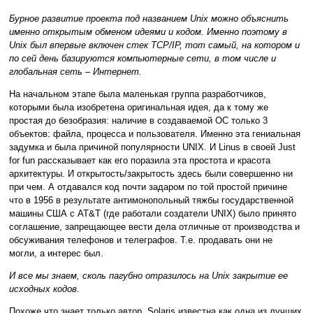
Бурное развитие проекта под названием Unix можно объяснить
именно открытым обменом идеями и кодом. Именно поэтому в
Unix был впервые включен стек TCP/IP, тот самый, на котором и
по сей день базируются компьютерные сети, в том числе и
глобальная сеть – Интернет.
На начальном этапе была маленькая группа разработчиков,
которыми была изобретена оригинальная идея, да к тому же
простая до безобразия: наличие в создаваемой ОС только 3
объектов: файла, процесса и пользователя. Именно эта гениальная
задумка и была причиной популярности UNIX. И Linus в своей Just
for fun рассказывает как его поразила эта простота и красота
архитектуры. И открытость/закрытость здесь были совершенно ни
при чем. А отдавался код почти задаром по той простой причине
что в 1956 в результате антимонопольный тяжбы государственной
машины США с AT&T (где работали создатели UNIX) было принято
соглашение, запрещающее вести дела отличные от производства и
обсуживания телефонов и телеграфов. Т.е. продавать они не
могли, а интерес был.
И все мы знаем, сколь пагубно отразилось на Unix закрытие ее
исходных кодов.
Похоже что знает только автор. Solaris известна как одна из лучших