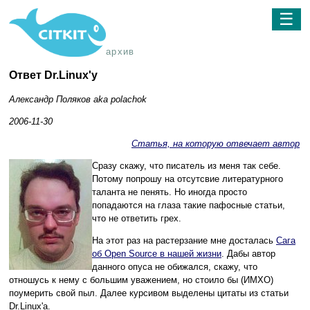
☰
архив
Ответ Dr.Linux'у
Александр Поляков aka polachok
2006-11-30
Статья, на которую отвечает автор
Сразу скажу, что писатель из меня так себе.
Потому попрошу на отсутсвие литературного
таланта не пенять. Но иногда просто
попадаются на глаза такие пафосные статьи,
что не ответить грех.
На этот раз на растерзание мне досталась
Сага
об Open Source в нашей жизни
. Дабы автор
данного опуса не обижался, скажу, что
отношусь к нему с большим уважением, но стоило бы (ИМХО)
поумерить свой пыл. Далее курсивом выделены цитаты из статьи
Dr.Linux'а.