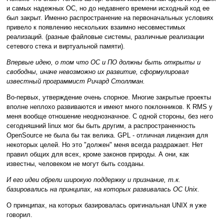
и самых надежных ОС, но до недавнего времени исходный код ее
был закрыт. Именно распространение на первоначальных условиях
привело к появлению нескольких взаимно несовместимых
реализаций. (разные файловые системы, различные реализации
сетевого стека и виртуальной памяти).
Впервые идею, о том что ОС и ПО должны быть открыты и
свободны, иначе невозможно их развитие, сформулировал
известный программист Ричард Столлман.
Во-первых, утверждение очень спорное. Многие закрытые проекты
вполне неплохо развиваются и имеют много поклонников. К RMS у
меня вообще отношение неоднозначное. С одной стороны, без него
сегодняшний linux мог бы быть другим, а распространенность
OpenSource не была бы так велика. GPL - отличная лицензия для
некоторых целей. Но это "должен" меня всегда раздражает. Нет
правил общих для всех, кроме законов природы. А они, как
известны, человеком не могут быть созданы.
И его идеи обрели широкую поддержку и признание, т.к.
базировались на принципах, на которых развивалась ОС Unix.
О принципах, на которых базировалась оригинальная UNIX я уже
говорил.