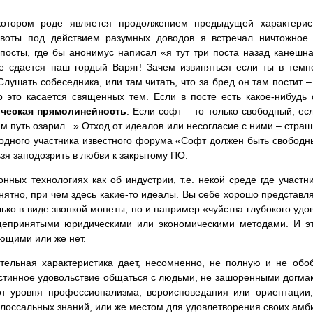
котором роде является продолжением предыдущей характери
воты под действием разумных доводов я встречал ничтожное 
посты, где бы анонимус написал «я тут три поста назад канешна
е сдается наш гордый Варяг! Зачем извиняться если ты в те
 Слушать собеседника, или там читать, что за бред он там постит
о это касается священных тем. Если в посте есть какое-нибудь
ческая прямолинейность
. Если софт – то только свободный, есл
ам путь озарил...» Отход от идеалов или несогласие с ними – стра
 одного участника известного форума «Софт должен быть свободн
ьзя заподозрить в любви к закрытому ПО.
ных технологиях как об индустрии, т.е. некой среде где участн
онятно, при чем здесь какие-то идеалы. Вы себе хорошо представл
лько в виде звонкой монеты, но и например «чуйства глубокого уд
епринятыми юридическими или экономическими методами. И эт
ющими или же нет.
тельная характеристика дает, несомненно, не полную и не обо
истинное удовольствие общаться с людьми, не зашоренными догмам
от уровня профессионализма, вероисповедания или ориентаци
олоссальных знаний, или же местом для удовлетворения своих амб