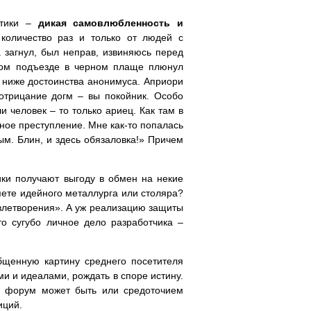
стики –
дикая самовлюбленность и
количество раз и только от людей с
 загнул, был неправ, извиняюсь перед
мном подъезде в черном плаще плюнул
 – ниже достоинства анонимуса. Априори
 отрицание догм – вы покойник. Особо
и человек – то только ариец. Как там в
шное преступление. Мне как-то попалась
ым. Блин, и здесь обязаловка!» Причем
ики получают выгоду в обмен на некие
яете идейного металлурга или столяра?
овлетворения». А уж реализацию защиты
о сугубо личное дело разработчика –
бщенную картину среднего посетителя
и и идеалами, рождать в споре истину.
и, форум может быть или средоточием
иций.