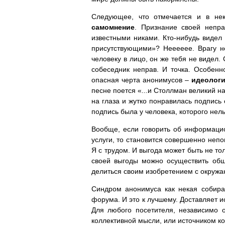
Следующее, что отмечается и в не
самомнение
. Признание своей непра
известными никами. Кто-нибудь видел 
присутствующими»? Нееееее. Врагу н
человеку в лицо, он же тебя не видел.
собеседник неправ. И точка. Особенн
опасная черта анонимусов –
идеологи
песне поется «...и Столлман великий н
на глаза и жутко понравилась подпись
подпись была у человека, которого нел
Вообще, если говорить об информацион
услуги, то становится совершенно неп
Я с трудом. И выгода может быть не то
своей выгоды можно осуществить общ
делиться своим изобретением с окружа
Синдром анонимуса как некая собира
форума. И это к лучшему. Доставляет 
Для любого посетителя, независимо 
коллективной мысли, или источником к