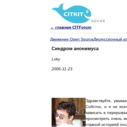
архив
← главная CITForum
Движение Open Source
Дискуссионный к
Синдром анонимуса
Loky
2006-11-23
Здравствуйте, уважа
Собстно, и я не ис
зависать в перерыва
просмотреть очень м
главной историей пос