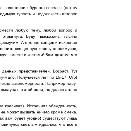
о в состояние бурного веселья (нет ну
ходимую тупость и недалекость авторов
омести любую тему, любой вопрос и
отрыгнута. Будут высказаны тысячи
дремучим. А в конце концов и исходная
зацепить священную корову анонимусов,
жрут вместе с костями! Вам докажут что
 данных представителей. Возраст. Тут
чу-мало. Получается лет по 15-17. Ого!
 некие закономерности. Например пару-
выступаю в этой роли, но делаю это не
за красивая). Искренняя убежденность,
 не может вызвать ничего кроме смеха.
ак вам будет угодно) существуют лишь
овинуясь светлым идеалам, что все в