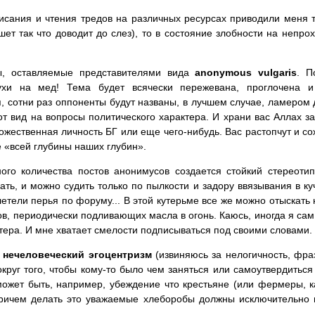
исания и чтения тредов на различных ресурсах приводили меня т
ет так что доводит до слез), то в состояние злобности на непро
ы, оставляемые представителями вида
anonymous vulgaris
. П
хи на мед! Тема будет всячески пережевана, проглочена и 
 сотни раз оппоненты будут названы, в лучшем случае, ламером 
от вид на вопросы политического характера. И храни вас Аллах 
ожественная личность БГ или еще чего-нибудь. Вас растопчут и со
 «всей глубины наших глубин».
го количества постов анонимусов создается стойкий стереотип
ать, и можно судить только по пылкости и задору ввязывания в ку
летели перья по форуму... В этой кутерьме все же можно отыскать
в, периодически подливающих масла в огонь. Каюсь, иногда я сам 
ктера. И мне хватает смелости подписываться под своими словами.
–
нечеловеческий эгоцентризм
(извиняюсь за нелогичность, фра
округ того, чтобы кому-то было чем заняться или самоутвердиться
жет быть, например, убеждение что крестьяне (или фермеры, к
ричем делать это уважаемые хлеборобы должны исключительно п