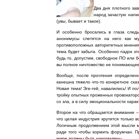
Два дня плотного зав
народ зачастую напиш
(увы, бывает и такое).
И особенно бросались в глаза след
анонимусы слетятся на него как му
противоположных авторитетных мнения,
тема будет забыта. Особенно падок эт
будь то, допустим, свободное ПО или б
вы полное ничтожество не понимающее
Вообще, после прочтения определенно
канешна тяжело что-то конкретное сказ
Новая тема! Эге-гей, навалились! И по
тройку опытных проженных провокаторо
со зла, а в силу эмоциональности хара
Второе на что обращается внимание 
что целая индустрия крутится только в
Логичным продолжением этой мысли мо
ради того чтобы кормить форумчан. П
мире должны быть накормлены.