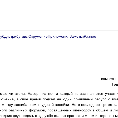
луб
Дистрибутивы
Окружение
Приложения
Заметки
Разное
вам кто-
Гед
емые читатели. Наверняка почти каждый из вас является участн
ключение, в свое время подсел на один приличный ресурс с в
х между зашибанием трудовой копейки. Но в последнее время как
ного различных форумов, посвященных опенсорсу в общем и лин
ледних двух недель о «дружбе старых врагов» и моем интересе к