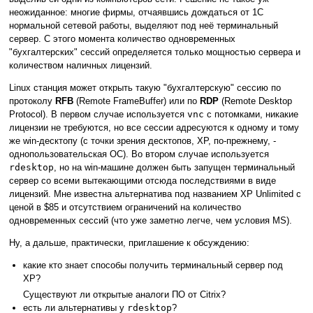
неожиданное: многие фирмы, отчаявшись дождаться от 1С
нормальной сетевой работы, выделяют под неё терминальный
сервер. С этого момента количество одновременных
"бухгалтерских" сессий определяется только мощностью сервера и
количеством наличных лицензий.
Linux станция может открыть такую "бухгалтерскую" сессию по
протоколу
RFB
(Remote FrameBuffer) или по
RDP
(Remote Desktop
Protocol). В первом случае используется
vnc
с потомками, никакие
лицензии не требуются, но все сессии адресуются к одному и тому
же win-десктопу (с точки зрения десктопов, XP, по-прежнему, -
однопользовательская ОС). Во втором случае используется
rdesktop
, но на win-машине должен быть запущен терминальный
сервер со всеми вытекающими отсюда последствиями в виде
лицензий. Мне известна альтернатива под названием XP Unlimited с
ценой в $85 и отсутствием ограничений на количество
одновременных сессий (что уже заметно легче, чем условия MS).
Ну, а дальше, практически, приглашение к обсуждению:
какие кто знает способы получить терминальный сервер под
XP?
Существуют ли открытые аналоги ПО от Citrix?
есть ли альтернативы у
rdesktop
?