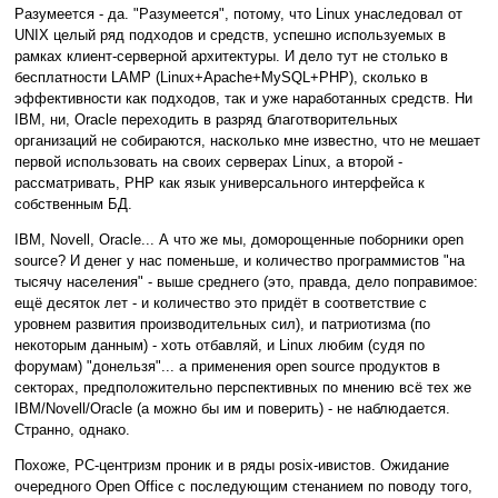
Разумеется - да. "Разумеется", потому, что Linux унаследовал от
UNIX целый ряд подходов и средств, успешно используемых в
рамках клиент-серверной архитектуры. И дело тут не cтолько в
бесплатности LAMP (Linux+Apache+MySQL+PHP), сколько в
эффективности как подходов, так и уже наработанных средств. Ни
IBM, ни, Oracle переходить в разряд благотворительных
организаций не собираются, насколько мне известно, что не мешает
первой использовать на своих серверах Linux, а второй -
рассматривать, PHP как язык универсального интерфейса к
собственным БД.
IBM, Novell, Oracle... А что же мы, доморощенные поборники open
source? И денег у нас поменьше, и количество программистов "на
тысячу населения" - выше среднего (это, правда, дело поправимое:
ещё десяток лет - и количество это придёт в соответствие с
уровнем развития производительных сил), и патриотизма (по
некоторым данным) - хоть отбавляй, и Linux любим (судя по
форумам) "донельзя"... а применения open source продуктов в
секторах, предположительно перспективных по мнению всё тех же
IBM/Novell/Oracle (а можно бы им и поверить) - не наблюдается.
Странно, однако.
Похоже, PC-центризм проник и в ряды posix-ивистов. Ожидание
очередного Open Office с последующим стенанием по поводу того,