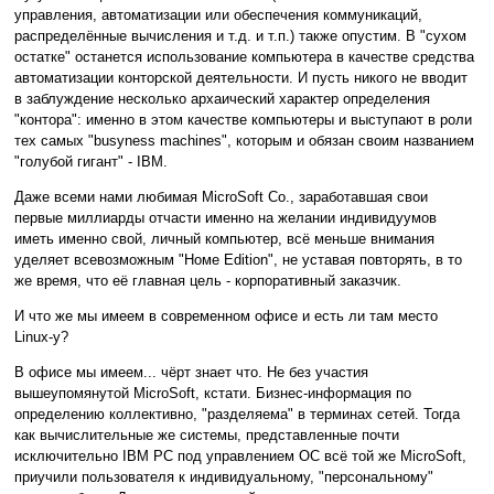
управления, автоматизации или обеспечения коммуникаций,
распределённые вычисления и т.д. и т.п.) также опустим. В "сухом
остатке" останется использование компьютера в качестве средства
автоматизации конторской деятельности. И пусть никого не вводит
в заблуждение несколько архаический характер определения
"контора": именно в этом качестве компьютеры и выступают в роли
тех самых "busyness machines", которым и обязан своим названием
"голубой гигант" - IBM.
Даже всеми нами любимая MicroSoft Co., заработавшая свои
первые миллиарды отчасти именно на желании индивидуумов
иметь именно свой, личный компьютер, всё меньше внимания
уделяет всевозможным "Номе Edition", не уставая повторять, в то
же время, что её главная цель - корпоративный заказчик.
И что же мы имеем в современном офисе и есть ли там место
Linux-у?
В офисе мы имеем... чёрт знает что. Не без участия
вышеупомянутой MicroSoft, кстати. Бизнес-информация по
определению коллективно, "разделяема" в терминах сетей. Тогда
как вычислительные же системы, представленные почти
исключительно IBM PC под управлением ОС всё той же MicroSoft,
приучили пользователя к индивидуальному, "персональному"