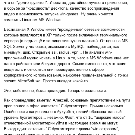
что он "долго грузится". Упорство, достойное лучшего применения,
в борьбе за "красивость" десктопа, качество воспроизведения
видео и возможность запуска win-games. Ну очень хочется
заменить Linux-ом MS Windows...
Бесплатная X Window имеет "врождённые" сетевые возможности,
которые появляются в ХР только после включения терминального
сервера (а ведь ещё и за лицензии нужно платить). От цены на MS
SQL Server у человека, знакомого с MySQL, наблюдается, как
минимум, шок. Открытые ssl, radius, vpn... Не аналоги win-
приложений нужно искать в Linux, а то, чего в MS Windows ещё нет,
плохо работает или безумно дорого. Самое смешное то, что такие
вещи есть и относятся они преимущественно к сфере
корпоративного использования, наиболее привлекательной с точки
зрения MicroSoft же. Просто анекдот какой-то...
Это, собственно, была прелюдия. Теперь о реальности.
Как справедливо заметил Алексей, основным препятствием на пути
open source в офис является 1С-бухгалтерия. Причин несколько.
Особенности национального бухучёта, низкий образовательный
уровень бухгалтеров... неважно. Факт, что от 1С "широкие массы"
отечественной бухгалтерии уйти в настоящее время не могут.
Выход один: оставить 1С-бухгалтерию эдаким "win-островом",
выделив ей одни из компьютеров сети. Решение не такое уж