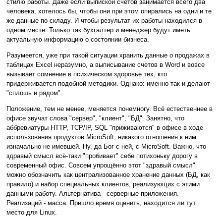
стилю работы. Даже если выпиской счетов занимается всего два
человека, хотелось бы, чтобы они при этом опирались на одни и те
же данные по складу. И чтобы результат их работы находился в
одном месте. Только так бухгалтер и менеджер будут иметь
актуальную информацию о состоянии бизнеса.
Разумеется, уже при такой ситуации хранить данные о продажах в
таблицах Excel неразумно, а выписывание счетов в Word и вовсе
вызывает сомнение в психическом здоровье тех, кто
придерживается подобной методики. Однако: именно так и делают
"сплошь и рядом".
Положение, тем не менее, меняется понемногу. Всё естественнее в
офисе звучат слова "сервер", "клиент", "БД". Занятно, что
аббревиатуры HTTP, TCP/IP, SQL "приживаются" в офисе в ходе
использования продуктов MicroSoft, никакого отношения к ним
изначально не имевшей. Ну, да Бог с ней, с MicroSoft. Важно, что
здравый смысл всё-таки "пробивает" себе потихоньку дорогу в
современный офис. Совсем упрощённо этот "здравый смысл"
можно обозначить как централизованное хранение данных (БД, как
правило) и набор специальных клиентов, реализующих с этими
данными работу. Альтернатива - серверные приложения.
Реализаций - масса. Пришло время оценить, находится ли тут
место для Linux.