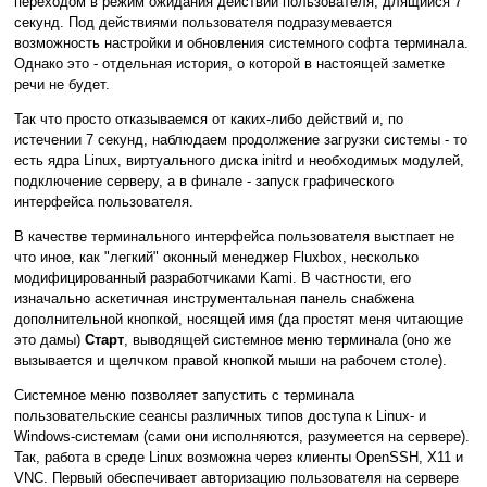
переходом в режим ожидания действий пользователя, длящийся 7
секунд. Под действиями пользователя подразумевается
возможность настройки и обновления системного софта терминала.
Однако это - отдельная история, о которой в настоящей заметке
речи не будет.
Так что просто отказываемся от каких-либо действий и, по
истечении 7 секунд, наблюдаем продолжение загрузки системы - то
есть ядра Linux, виртуального диска initrd и необходимых модулей,
подключение серверу, а в финале - запуск графического
интерфейса пользователя.
В качестве терминального интерфейса пользователя выстпает не
что иное, как "легкий" оконный менеджер Fluxbox, несколько
модифицированный разработчиками Kami. В частности, его
изначально аскетичная инструментальная панель снабжена
дополнительной кнопкой, носящей имя (да простят меня читающие
это дамы)
Старт
, выводящей системное меню терминала (оно же
вызывается и щелчком правой кнопкой мыши на рабочем столе).
Системное меню позволяет запустить с терминала
пользовательские сеансы различных типов доступа к Linux- и
Windows-системам (сами они исполняются, разумеется на сервере).
Так, работа в среде Linux возможна через клиенты OpenSSH, X11 и
VNC. Первый обеспечивает авторизацию пользователя на сервере