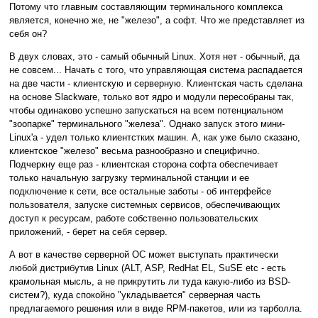
Потому что главным составляющим терминального комплекса
является, конечно же, не "железо", а софт. Что же представляет из
себя он?
В двух словах, это - самый обычный Linux. Хотя нет - обычный, да
не совсем... Начать с того, что управляющая система распадается
на две части - клиентскую и серверную. Клиентская часть сделана
на основе Slackware, только вот ядро и модули пересобраны так,
чтобы одинаково успешно запускаться на всем потенциальном
"зоопарке" терминального "железа". Однако запуск этого мини-
Linux'а - удел только клиентстких машин. А, как уже было сказано,
клиентское "железо" весьма разнообразно и специфично.
Подчеркну еще раз - клиентская сторона софта обеспечивает
только начальную загрузку терминальной станции и ее
подключение к сети, все остальные заботы - об интерфейсе
пользователя, запуске системных сервисов, обеспечивающих
доступ к ресурсам, работе собственно пользовательских
приложений, - берет на себя сервер.
А вот в качестве серверной ОС может выступать практически
любой дистрибутив Linux (ALT, ASP, RedHat EL, SuSE etc - есть
крамольная мысль, а не прикрутить ли туда какую-либо из BSD-
систем?), куда спокойно "укладывается" серверная часть
предлагаемого решения или в виде RPM-пакетов, или из тарболла.