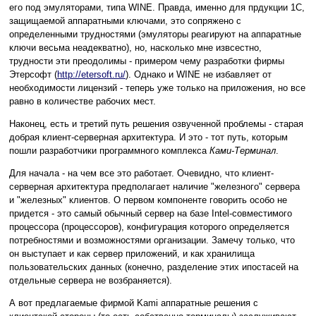
его под эмуляторами, типа WINE. Правда, именно для прдукции 1C,
защищаемой аппаратными ключами, это сопряжено с
определенными трудностями (эмуляторы реагируют на аппаратные
ключи весьма неадекватно), но, насколько мне извсестно,
трудности эти преодолимы - примером чему разработки фирмы
Этерсофт (
http://etersoft.ru/
). Однако и WINE не избавляет от
необходимости лицензий - теперь уже только на приложения, но все
равно в количестве рабочих мест.
Наконец, есть и третий путь решения озвученной проблемы - старая
добрая клиент-серверная архитектура. И это - тот путь, которым
пошли разработчики программного комплекса
Ками-Терминал
.
Для начала - на чем все это работает. Очевидно, что клиент-
серверная архитектура предполагает наличие "железного" сервера
и "железных" клиентов. О первом компоненте говорить особо не
придется - это самый обычный сервер на базе Intel-совместимого
процессора (процессоров), конфигурация которого определяется
потребностями и возможностями организации. Замечу только, что
он выступает и как сервер приложений, и как хранилища
пользовательских данных (конечно, разделение этих ипостасей на
отдельные сервера не возбраняется).
А вот предлагаемые фирмой Kami аппаратные решения с