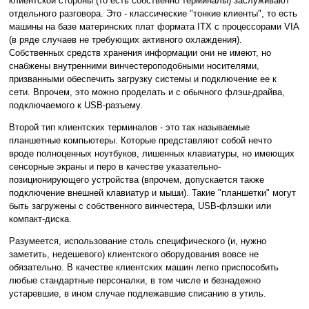
клиентской стороны (то есть собственно терминалы) заслуживают
отдельного разговора. Это - классические "тонкие клиенты", то есть
машины на базе материнских плат формата ITX с процессорами VIA
(в ряде случаев не требующих активного охлаждения).
Собственных средств хранения информации они не имеют, но
снабжены внутренними винчестероподобными носителями,
призванными обеспечить загрузку системы и подключение ее к
сети. Впрочем, это можно проделать и с обычного флэш-драйва,
подключаемого к USB-разъему.
Второй тип клиентских терминалов - это так называемые
планшетные компьютеры. Которые представляют собой нечто
вроде полноценных ноутбуков, лишенных клавиатуры, но имеющих
сенсорные экраны и перо в качестве указательно-
позиционирующего устройства (впрочем, допускается также
подключение внешней клавиатур и мыши). Такие "планшетки" могут
быть загружены с собственного винчестера, USB-флэшки или
компакт-диска.
Разумеется, использование столь специфического (и, нужно
заметить, недешевого) клиентского оборудования вовсе не
обязательно. В качестве клиентских машин легко приспособить
любые стандартные персоналки, в том числе и безнадежно
устаревшие, в ином случае подлежавшие списанию в утиль.