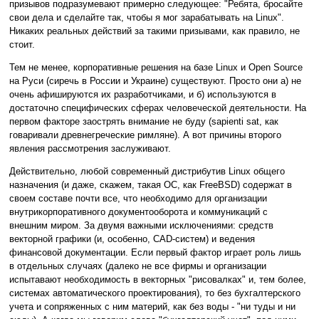
призывов подразумевают примерно следующее: "Ребята, бросайте
свои дела и сделайте так, чтобы я мог зарабатывать на Linux".
Никаких реальных действий за такими призывами, как правило, не
стоит.
Тем не менее, корпоративные решения на базе Linux и Open Source
на Руси (сиречь в России и Украине) существуют. Просто они а) не
очень афишируются их разработчиками, и б) используются в
достаточно специфических сферах человеческой деятельности. На
первом факторе заострять внимание не буду (sapienti sat, как
говаривали древнегреческие римляне). А вот причины второго
явления рассмотрения заслуживают.
Действительно, любой современный дистрибутив Linux общего
назначения (и даже, скажем, такая ОС, как FreeBSD) содержат в
своем составе почти все, что необходимо для организации
внутрикорпоративного документооборота и коммуникаций с
внешним миром. За двумя важными исключениями: средств
векторной графики (и, особенно, CAD-систем) и ведения
финансовой документации. Если первый фактор играет роль лишь
в отдельных случаях (далеко не все фирмы и организации
испытавают необходимость в векторных "рисовалках" и, тем более,
системах автоматического проектирования), то без бухгалтерского
учета и сопряженных с ним материй, как без воды - "ни туды и ни