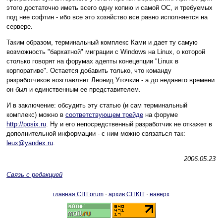
этого достаточно иметь всего одну копию и самой ОС, и требуемых
под нее софтин - ибо все это хозяйство все равно исполняется на
сервере.
Таким образом, терминальный комплекс Ками и дает ту самую
возможность "бархатной" миграции с Windows на Linux, о которой
столько говорят на форумах адепты конецепции "Linux в
корпоративе". Остается добавить только, что команду
разработчиков возглавляет Леонид Уточкин - а до неданего времени
он был и единственным ее представителем.
И в заключение: обсудить эту статью (и сам терминальный
комплекс) можно в
соответствующем трейде
на форуме
http://posix.ru
. Ну и его непосредственный разработчик не откажет в
дополнительной информации - с ним можно связаться так:
leux@yandex.ru
.
2006.05.23
Связь с редакцией
главная CITForum
·
архив CITKIT
·
наверх