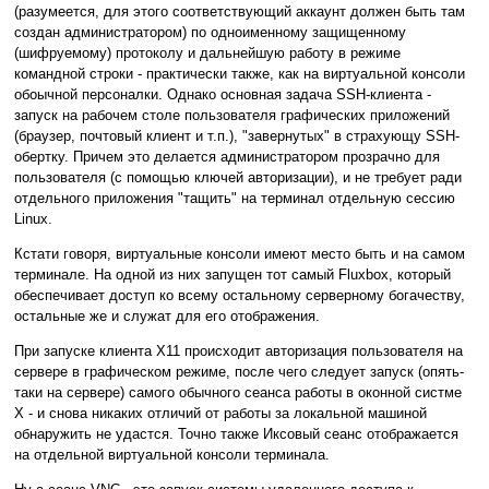
(разумеется, для этого соответствующий аккаунт должен быть там
создан администратором) по одноименному защищенному
(шифруемому) протоколу и дальнейшую работу в режиме
командной строки - практически также, как на виртуальной консоли
обоычной персоналки. Однако основная задача SSH-клиента -
запуск на рабочем столе пользователя графических приложений
(браузер, почтовый клиент и т.п.), "завернутых" в страхующу SSH-
обертку. Причем это делается администратором прозрачно для
пользователя (с помощью ключей авторизации), и не требует ради
отдельного приложения "тащить" на терминал отдельную сессию
Linux.
Кстати говоря, виртуальные консоли имеют место быть и на самом
терминале. На одной из них запущен тот самый Fluxbox, который
обеспечивает доступ ко всему остальному серверному богачеству,
остальные же и служат для его отображения.
При запуске клиента X11 происходит авторизация пользователя на
сервере в графическом режиме, после чего следует запуск (опять-
таки на сервере) самого обычного сеанса работы в оконной систме
X - и снова никаких отличий от работы за локальной машиной
обнаружить не удастся. Точно также Иксовый сеанс отображается
на отдельной виртуальной консоли терминала.