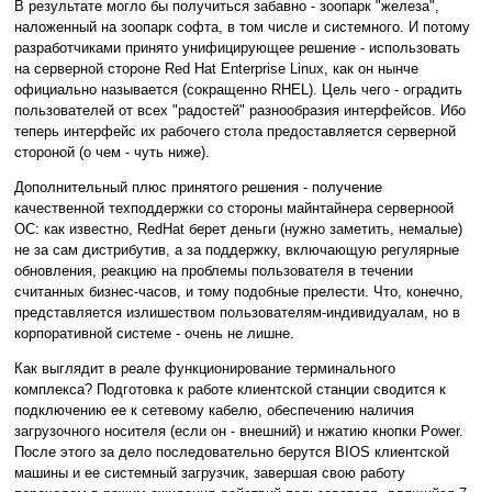
В результате могло бы получиться забавно - зоопарк "железа",
наложенный на зоопарк софта, в том числе и системного. И потому
разработчиками принято унифицирующее решение - использовать
на серверной стороне Red Hat Enterprise Linux, как он нынче
официально называется (сокращенно RHEL). Цель чего - оградить
пользователей от всех "радостей" разнообразия интерфейсов. Ибо
теперь интерфейс их рабочего стола предоставляется серверной
стороной (о чем - чуть ниже).
Дополнительный плюс принятого решения - получение
качественной техподдержки со стороны майнтайнера серверноой
ОС: как известно, RedHat берет деньги (нужно заметить, немалые)
не за сам дистрибутив, а за поддержку, включающую регулярные
обновления, реакцию на проблемы пользователя в течении
считанных бизнес-часов, и тому подобные прелести. Что, конечно,
представляется излишеством пользователям-индивидуалам, но в
корпоративной системе - очень не лишне.
Как выглядит в реале функционирование терминального
комплекса? Подготовка к работе клиентской станции сводится к
подключению ее к сетевому кабелю, обеспечению наличия
загрузочного носителя (если он - внешний) и нжатию кнопки Power.
После этого за дело последовательно берутся BIOS клиентской
машины и ее системный загрузчик, завершая свою работу