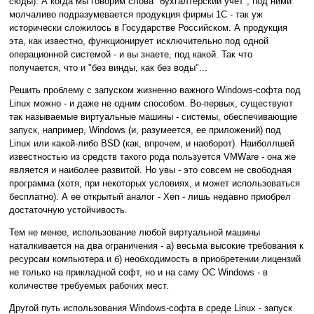
сюды). А когда мы говорим слова "бухгалтерский учет", под ними
молчаливо подразумевается продукция фирмы 1C - так уж
исторически сложилось в Государстве Российском. А продукция
эта, как известно, функционирует исключительно под одной
операционной системой - и вы знаете, под какой. Так что
получается, что и "без винды, как без воды"...
Решить проблему с запуском жизненно важного Windows-софта под
Linux можно - и даже не одним способом. Во-первых, существуют
так называемые виртуальные машины - системы, обеспечивающие
запуск, например, Windows (и, разумеется, ее приложений) под
Linux или какой-либо BSD (как, впрочем, и наоборот). Наиболлшей
известностью из средств такого рода пользуется VMWare - она же
является и наиболее развитой. Но увы - это совсем не свободная
программа (хотя, при некоторых условиях, и может использоваться
бесплатно). А ее открытый аналог - Xen - лишь недавно приобрел
достаточную устойчивость.
Тем не менее, использование любой виртуальной машины
наталкивается на два ограничения - а) весьма высокие требования к
ресурсам компьютера и б) необходимость в приобретении лицензий
не только на прикладной софт, но и на саму ОС Windows - в
количестве требуемых рабочих мест.
Другой путь использования Windows-софта в среде Linux - запуск