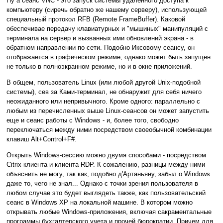
Ну а сеанс VNC - это запуск cистемы удаленного доступа к
компьютеру (сиречь обратно же нашему серверу), использующей
специальный протокол RFB (Remote FrameBuffer). Каковой
обеспечивае передачу клавиатурных и "мышиных" манипуляций с
терминала на сервер и вызванных ими обновлений экрана - в
обратном направлении по сети. Подобно Иксовому сеансу, он
отображается в графическом режиме, однако может быть запущен
не только в полноэкранном режиме, но и в окне приложений.
В общем, пользователь Linux (или любой другой Unix-подобной
системы), сев за Ками-терминал, не обнаружит для себя ничего
неожиданного или непривычного. Кроме одного: параллельно с
любым из перечисленных выше Linux-сеансов он может запустить
еще и сеанс работы с Windows - и, более того, свободно
переключаться между ними посредством своеобычной комбинации
клавиш Alt+Control+F#.
Открыть Windows-сессию можно двумя способами - посредством
Citrix-клиента и клиента RDP. К сожалению, разницы между ними
объяснить не могу, так как, подобно д'Артаньяну, забыл о Windows
даже то, чего не знал... Однако с точки зрения пользователя в
любом случае это будет выглядеть также, как пользовательский
сеанс в Windows XP на локальной машине. В котором можно
открывать любые Windows-приложения, включая сакраментальные
программы бухгалтерского учета и прочей бюрократии. Причем для