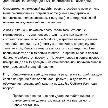
дал несколько непредвиденных, но интересных наблюдений.
Относительно измерений на btrfs говорить особенно нечего – она
была смонтирована с опцией relatime (ныне стандартной в
большинстве пользовательских ситуаций), и в ходе измерений
никаких неожиданностей не произошло.
А вот с nilfs2 они начались сразу. Мало того, что она не
монтируется от имени пользователя – даже при наличии
соответствующей записи в /etc/fstab, и требует явного указания
типа файловой системы (о чём уже говорилось в
предыдущей
заметке
). Вдобавок к этому оказалось, что команда mount не
воспринимает для nilfs опцию relatime – в прошлый раз я просто
банально забыл это проверить. По этому поводу я решил провести
измерения для nilfs дважды – на смонтированной по умолчанию и
смонтированной с опцией noatime.
И тут обнаружилась ещё одна вещь, в результате которой каждую
серию измерений с nilfs2 пришлось разбить на две части. В
обсуждении предыдущей заметки
на Джуйке
Ostin
'ом был поднят
вопрос:
Правильно я понял, что при удалении файла ничего на
самом деле не удаляется, лишь записывается лог о
новом состоянии?