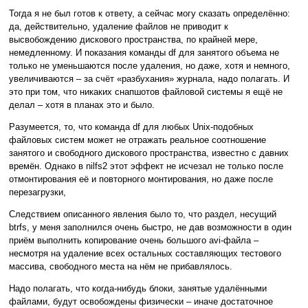
Тогда я не был готов к ответу, а сейчас могу сказать определённо:
да, действительно, удаление файлов не приводит к
высвобождению дискового пространства, по крайней мере,
немедленному. И показания команды df для занятого объема не
только не уменьшаются после удаления, но даже, хотя и немного,
увеличиваются – за счёт «разбухания» журнала, надо полагать. И
это при том, что никаких снапшотов файловой системы я ещё не
делал – хотя в планах это и было.
Разумеется, то, что команда df для любых Unix-подобных
файловых систем может не отражать реальное соотношение
занятого и свободного дискового пространства, известно с давних
времён. Однако в nilfs2 этот эффект не исчезал не только после
отмонтирования её и повторного монтирования, но даже после
перезагрузки,
Следствием описанного явления было то, что раздел, несущий
btrfs, у меня заполнился очень быстро, не дав возможности в один
приём выполнить копирование очень большого avi-файла –
несмотря на удаление всех остальных составляющих тестового
массива, свободного места на нём не прибавлялось.
Надо полагать, что когда-нибудь блоки, занятые удалёнными
файлами, будут освобождены физически – иначе достаточное