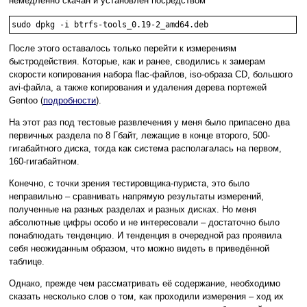
немедленно скачан и установлен посредством
sudo dpkg -i btrfs-tools_0.19-2_amd64.deb
После этого оставалось только перейти к измерениям
быстродействия. Которые, как и ранее, сводились к замерам
скорости копирования набора flac-файлов, iso-образа CD, большого
avi-файла, а также копирования и удаления дерева портежей
Gentoo (
подробности
).
На этот раз под тестовые развлечения у меня было припасено два
первичных раздела по 8 Гбайт, лежащие в конце второго, 500-
гигабайтного диска, тогда как система располагалась на первом,
160-гигабайтном.
Конечно, с точки зрения тестировщика-пуриста, это было
неправильно – сравнивать напрямую результаты измерений,
полученные на разных разделах и разных дисках. Но меня
абсолютные цифры особо и не интересовали – достаточно было
понаблюдать тенденцию. И тенденция в очередной раз проявила
себя неожиданным образом, что можно видеть в приведённой
таблице.
Однако, прежде чем рассматривать её содержание, необходимо
сказать несколько слов о том, как проходили измерения – ход их