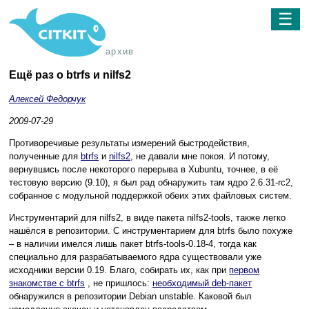
☰
архив
Ещё раз о btrfs и nilfs2
Алексей Федорчук
2009-07-29
Противоречивые результаты измерений быстродействия,
полученные для
btrfs
и
nilfs2
, не давали мне покоя. И потому,
вернувшись после некоторого перерыва в Xubuntu, точнее, в её
тестовую версию (9.10), я был рад обнаружить там ядро 2.6.31-rc2,
собранное с модульной поддержкой обеих этих файловых систем.
Инструментарий для nilfs2, в виде пакета nilfs2-tools, также легко
нашёлся в репозитории. С инструментарием для btrfs было похуже
– в наличии имелся лишь пакет btrfs-tools-0.18-4, тогда как
специально для разрабатываемого ядра существовали уже
исходники версии 0.19. Благо, собирать их, как при
первом
знакомстве с btrfs
, не пришлось:
необходимый deb-пакет
обнаружился в репозитории Debian unstable. Каковой был