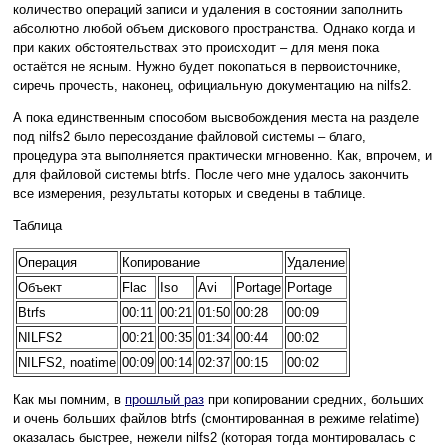
количество операций записи и удаления в состоянии заполнить
абсолютно любой объем дискового пространства. Однако когда и
при каких обстоятельствах это происходит – для меня пока
остаётся не ясным. Нужно будет покопаться в первоисточнике,
сиречь прочесть, наконец, официальную документацию на nilfs2.
А пока единственным способом высвобождения места на разделе
под nilfs2 было пересоздание файловой системы – благо,
процедура эта выполняется практически мгновенно. Как, впрочем, и
для файловой системы btrfs. После чего мне удалось закончить
все измерения, результаты которых и сведены в таблице.
Таблица
Операция
Копирование
Удаление
Объект
Flac
Iso
Avi
Portage
Portage
Btrfs
00:11
00:21
01:50
00:28
00:09
NILFS2
00:21
00:35
01:34
00:44
00:02
NILFS2, noatime
00:09
00:14
02:37
00:15
00:02
Как мы помним, в
прошлый раз
при копировании средних, больших
и очень больших файлов btrfs (смонтированная в режиме relatime)
оказалась быстрее, нежели nilfs2 (которая тогда монтировалась с