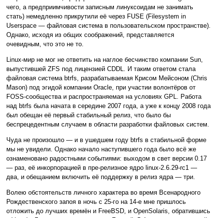
чего, а предприимчивости записным линуксоидам не занимать
стать) немедленно прикрутили её через FUSE ( Filesystem in
Userspace — файловая система в пользовательском пространстве).
Однако, исходя из общих соображений, представляется
очевидным, что это не то.
Linux-мир не мог не ответить на наглое бесчинство компании Sun,
выпустившей ZFS под лицензией CDDL. И таким ответом стала
файловая система btrfs, разрабатываемая Крисом Мейсоном (Chris
Mason) под эгидой компании Oracle, при участии волонтёров от
FOSS-сообщества и распространяемая на условиях GPL. Работа
над btrfs была начата в середине 2007 года, а уже к концу 2008 года
был обещан её первый стабильный релиз, что было бы
беспрецедентным случаем в области разработки файловых систем.
Чуда не произошло — и в ушедшем году btrfs в стабильной форме
мы не увидели. Однако начало наступившего года было всё же
ознаменовано радостными событиями: выходом в свет версии 0.17
— раз, её инкорпорацией в пре-релизное ядро linux-2.6.29-rc1 —
два, и обещанием включить её поддержку в релиз ядра — три.
Волею обстоятельств личного характера во время Всенародного
Рождественского запоя в ночь с 25-го на 14-е мне пришлось
отложить до лучших времён и FreeBSD, и OpenSolaris, обратившись