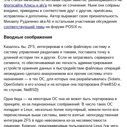
блогосайте Алисы и alv'а
по мере их сочинения. Ныне они собраны
воедино, приведены в соответствие друг с другом, причёсаны,
исправлены и дополнены. Автор выражает свою признательность
Михаилу Рудаченко aka Ali и остальным участникам обсуждения
соответствующей темы
на форуме POSIX.ru.
Вводные соображения
Казалось бы, ZFS, интегрировав в себе файловую систему и
систему управления разделами и томами, поставила точку в
длинной истории тех и других. Если не затрагивать серверного
сегмента, то обеспечиваемая ею легкость администрирования
устройств хранения данных и быстродействие файловых операций
неожиданно сделало анахронизмом все прочие системы этого
назначения — в тех ОС, для которых она разрабатывалась (Solaris,
OpenSolaris и его клоны) и на которые она портирована (FreeBSD и,
по слухам, NetBSD).
Одна беда — на некоторые ОС она не может быть портирована в
принципе, из-за лицензионных соображений. В число таких ОС
попадает и Linux, несколько более популярный, нежели почти все
перечисленные выше системы, вместе взятые: непосредственная
интеграция ZFS в ядро невозможна из-за несовместимости
лицензии. Конечно, предприимчивые пользователи Linux (уж чего-