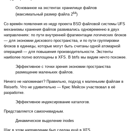
Основанное на экстентах хранилище файлов
64
(максимальный размер файла 2
)
Со времён появления из недр проекта BSD файловой системы UFS
механизмы хранения файлов развивались одновременно в двух
направлениях: по пути внутренней фрагментации логических блоков
— для экономии дискового пространства, и по пути группировки
блоков в единицы, которые могут быть считаны одной атомарной
операцией — для повышения производительности. Экстенты
наиболее полно воплощены в XFS. В btrfs мы видим нечто похожее.
Эффективное с точки зрения экономии пространства
размещение маленьких файлов.
Ничего не напоминает? Правильно, подход к маленьким файлам в
Reiserfs. Что не удивительно — Крис Мейсон участвовал в её
разработке.
Эффективное индексирование каталогов.
Представляется самоочевидным.
Динамическое выделение inodes
Шаг в этом направлении был сделан ещё в XFS.