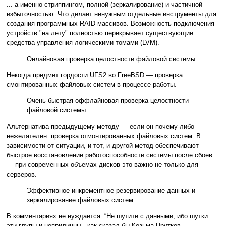
... а именно стриппингом, полной (зеркалирование) и частичной
избыточностью. Что делает ненужным отдельные инструменты для
создания программных RAID-массивов. Возможность подключения
устройств "на лету" полностью перекрывает существующие
средства управления логическими томами (LVM).
Онлайновая проверка целостности файловой системы.
Некогда предмет гордости UFS2 во FreeBSD — проверка
смонтированных файловых систем в процессе работы.
Очень быстрая оффлайновая проверка целостности
файловой системы.
Альтернатива предыдущему методу — если он почему-либо
нежелателен: проверка отмонтированных файловых систем. В
зависимости от ситуации, и тот, и другой метод обеспечивают
быстрое восстановление работоспособности системы после сбоев
— при современных объемах дисков это важно не только для
серверов.
Эффективное инкрементное резервирование данных и
зеркалирование файловых систем.
В комментариях не нуждается. “Не шутите с данными, ибо шутки
эти глупы и неприличны”, как сказал бы Козьма Прутков.