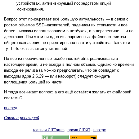
устройствах, активизируемый посредством опций
монтирования.
Вопрос этот приобретает всё большую актуальность — в связи с
ростом объемов SSD-накопителей, падением их стоимости и всё
более широким использованием в нетбуках, а в перспективе — и на
десктопах. При этом ни одна из современных файловых систем
общего назначения не ориентирована на эти устройства. Так что и
тут btrfs оказывается уникальной.
Не все из перечисленных особенностей btrfs реализованы в
настоящее время, и не всегда в полном объёме. Однако ко времени
выхода её релиза (а можно предполагать, что он совпадёт с
выходом ядра 2.6.29 — или наоборот) следует ожидать
воплощения большей их части.
И тогда возникает вопрос: а его ещё остаётся желать от файловой
системы?
вперед
Связь с редакцией
главная CITForum
·
архив CITKIT
·
наверх