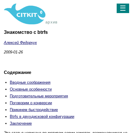
☰
архив
Знакомство с btrfs
Алексей Федорчук
2009-01-26
Содержание
Вводные соображения
Основные особенности
Подготовительные мероприятия
Поговорим о конверсии
Прикинем быстродействие
Btrfs в двухдисковой конфигурации
Заключение
Эта статья написана по мотивам серии заметок, размещавшихся на