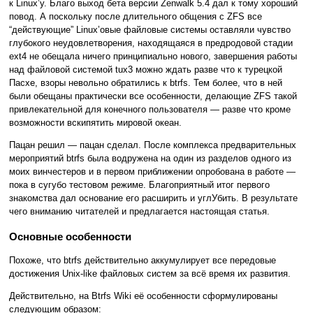
к Linux’у. Благо выход бета версии Zenwalk 5.4 дал к тому хороший
повод. А поскольку после длительного общения с ZFS все
“действующие” Linux’овые файловые системы оставляли чувство
глубокого неудовлетворения, находящаяся в предродовой стадии
ext4 не обещала ничего принципиально нового, завершения работы
над файловой системой tux3 можно ждать разве что к турецкой
Пасхе, взоры невольно обратились к btrfs. Тем более, что в ней
были обещаны практически все особенности, делающие ZFS такой
привлекательной для конечного пользователя — разве что кроме
возможности вскипятить мировой океан.
Пацан решил — пацан сделал. После комплекса предварительных
мероприятий btrfs была водружена на один из разделов одного из
моих винчестеров и в первом приближении опробована в работе —
пока в сугубо тестовом режиме. Благоприятный итог первого
знакомства дал основание его расширить и углУбить. В результате
чего вниманию читателей и предлагается настоящая статья.
Основные особенности
Похоже, что btrfs действительно аккумулирует все передовые
достижения Unix-like файловых систем за всё время их развития.
Действительно, на Btrfs Wiki её особенности сформулированы
следующим образом: