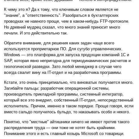
К чему это я? Да к тому, что ключевым словом является не
"знание", а "ответственность". Разобраться в бухгалтерских
проводках не намного проще, чем в каком-нибудь FTP-протоколе.
Но древний мудрец сказал, что много знаний приносит много
печали. И это действительно так.
Обратите внимание, для решения каких задач чаще всего
используется проприетарное ПО. Для сугубо управленческих.
Windows — это платформа для запуска продукции компаний 1С и
SAP, которая явно непригодна для термодинамических расчетов и
геологической разведки. Зато любой менеджер в случае чего
всегда свалит вину на IT-отдел и на разработчика программы.
Кстати, это очень принципиально, что виноватых получается много.
Загибайте пальцы: разработчик операционной системы,
производитель прикладной программы, системный интегратор,
который все это внедрил, собственный IT-отдел, непосредственный
исполнитель. Причем, именно в таком порядке. Проще говоря, если
вместо сальдо получилось бульдо, то наказывать особо и некого.
Понятно, что "местные" айтишники ничего не имеют против такого
распределения труда — они тоже не хотят быть крайними.
Понимание этого и есть главный козырь Microsoft со товарищи.