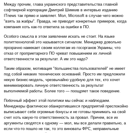
Между прочим, глава украинского представительства главной
софтверной корпорации Дмитрий Шимкив в интервью изданию
ITnews так прямо и заявляет. Мол, Microsoft в случае чего можно
"взять за жабры". Правда, не приводит конкретных примеров, когда
компания хоть как-то ответила за ошибки в ПО.
Особого смысла в этом заявлении искать не стоит. На языке
политтехнологий это называется сигналом. Менеджер довольно
прозрачно намекает своим коллегам из госорганов Украины, что
отказ от проприетарного ПО чреват повышением их личной
ответственности за результат. А им это надо?
Таким образом, мотивация "большинства пользователей" не имеет
под собой никаких технических оснований. Просто им предложили
некую бизнес-модель, чрезвычайно удобную для тех, кто хочет
минимизировать личную ответственность за результат
выполняемой работы. Более того — поощряет такое поведение.
Побочный эффект этой политики мы сейчас и наблюдаем.
Менеджеры фактически обанкротившихся предприятий преспокойно
выписывают себе огромные бонусы и не готовы принимать на свой
счет хоть какую-то ответственность за провал. Причем, все их
аргументы сводятся к одному — мол, мы все делали правильно, а
если что-то пошло не так, то это виноваты ФРС, неправильные