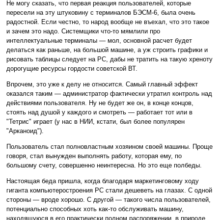
Не могу сказать, что первая реакция пользователей, которые
пересели на эту штуковину с терминалов БЭСМ-6, была очень
радостной. Если честно, то народ вообще не въехал, что это такое
и зачем это надо. Системщики что-то мямлили про
интеллектуальные терминалы — мол, основной расчет будет
делаться как раньше, на большой машине, а уж строить графики и
рисовать таблицы следует на PC, дабы не тратить на такую хреноту
дорогущие ресурсы гордости советской ВТ.
Впрочем, это уже к делу не относится. Самый главный эффект
оказался таким — администратор фактически утратил контроль над
действиями пользователя. Ну не будет же он, в конце концов,
стоять над душой у каждого и смотреть — работает тот или в
"Тетрис" играет (у нас в НИИ, кстати, был более популярен
"Арканоид").
Пользователь стал полновластным хозяином своей машины. Проще
говоря, стал вынужден выполнять работу, которая ему, по
большому счету, совершенно неинтересна. Но это еще полбеды.
Настоящая беда пришла, когда благодаря маркетинговому ходу
гиганта компьютеростроения РС стали дешеветь на глазах. С одной
стороны — вроде хорошо. С другой — такого числа пользователей,
потенциально способных хоть как-то обслуживать машину,
находящуюся в его практически полном распоряжении, в природе