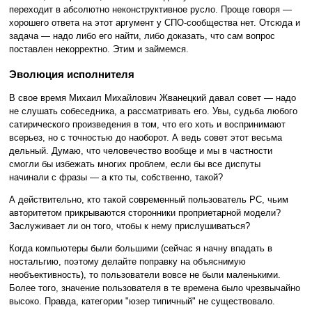
переходит в абсолютно неконструктивное русло. Проще говоря —
хорошего ответа на этот аргумент у СПО-сообщества нет. Отсюда и
задача — надо либо его найти, либо доказать, что сам вопрос
поставлен некорректно. Этим и займемся.
Эволюция исполнителя
В свое время Михаил Михайлович Жванецкий давал совет — надо
не слушать собеседника, а рассматривать его. Увы, судьба любого
сатирического произведения в том, что его хоть и воспринимают
всерьез, но с точностью до наоборот. А ведь совет этот весьма
дельный. Думаю, что человечество вообще и мы в частности
смогли бы избежать многих проблем, если бы все диспуты
начинали с фразы — а кто ты, собственно, такой?
А действительно, кто такой современный пользователь PC, чьим
авторитетом прикрываются сторонники проприетарной модели?
Заслуживает ли он того, чтобы к нему прислушиваться?
Когда компьютеры были большими (сейчас я начну впадать в
ностальгию, поэтому делайте поправку на объяснимую
необъективность), то пользователи вовсе не были маленькими.
Более того, значение пользователя в те времена было чрезвычайно
высоко. Правда, категории "юзер типичный" не существовало.