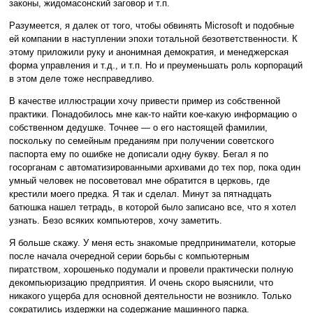
законы, жидомасонский заговор и т.п.
Разумеется, я далек от того, чтобы обвинять Microsoft и подобные
ей компании в наступлении эпохи тотальной безответственности. К
этому приложили руку и анонимная демократия, и менеджерская
форма управления и т.д., и т.п. Но и преуменьшать роль корпораций
в этом деле тоже несправедливо.
В качестве иллюстрации хочу привести пример из собственной
практики. Понадобилось мне как-то найти кое-какую информацию о
собственном дедушке. Точнее — о его настоящей фамилии,
поскольку по семейным преданиям при получении советского
паспорта ему по ошибке не дописали одну букву. Бегал я по
госорганам с автоматизированными архивами до тех пор, пока один
умный человек не посоветовал мне обратится в церковь, где
крестили моего предка. Я так и сделал. Минут за пятнадцать
батюшка нашел тетрадь, в которой было записано все, что я хотел
узнать. Безо всяких компьютеров, хочу заметить.
Я больше скажу. У меня есть знакомые предприниматели, которые
после начала очередной серии борьбы с компьютерным
пиратством, хорошенько подумали и провели практически полную
декомпьюризацию предприятия. И очень скоро выяснили, что
никакого ущерба для основной деятельности не возникло. Только
сократились издержки на содержание машинного парка.