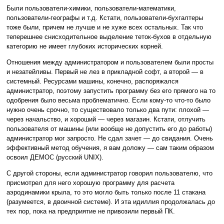
Были пользователи-химики, пользователи-математики,
пользователи-географы и т.д. Кстати, пользователи-бухгалтеры
тоже были, причем не лучше и не хуже всех остальных. Так что
теперешнее снисходительное выделение теток-бухов в отдельную
категорию не имеет глубоких исторических корней.
Отношения между администратором и пользователем были просты
и незатейливы. Первый не лез в прикладной софт, а второй — в
системный. Ресурсами машины, конечно, распоряжался
администратор, поэтому запустить программу без его прямого на то
одобрения было весьма проблематично. Если кому-то что-то было
нужно очень срочно, то существовало только два пути: плохой —
через начальство, и хороший — через магазин. Кстати, отлучить
пользователя от машины (или вообще не допустить его до работы)
администратор мог запросто. Не сдал зачет — до свидания. Очень
эффективный метод обучения, я вам доложу — сам таким образом
освоил ДЕМОС (русский UNIX).
С другой стороны, если администратор говорил пользователю, что
присмотрел для него хорошую программу для расчета
аэродинамики крыла, то это могло быть только после 11 стакана
(разумеется, в двоичной системе). И эта идиллия продолжалась до
тех пор, пока на предприятие не привозили первый ПК.