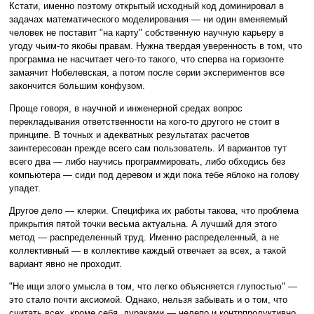
Кстати, именно поэтому открытый исходный код доминировал в
задачах математического моделирования — ни один вменяемый
человек не поставит "на карту" собственную научную карьеру в
угоду чьим-то якобы правам. Нужна твердая уверенность в том, что
программа не насчитает чего-то такого, что сперва на горизонте
замаячит Нобелевская, а потом после серии экспериментов все
закончится большим конфузом.
Проще говоря, в научной и инженерной средах вопрос
перекладывания ответственности на кого-то другого не стоит в
принципе. В точных и адекватных результатах расчетов
заинтересован прежде всего сам пользователь. И вариантов тут
всего два — либо научись программировать, либо обходись без
компьютера — сиди под деревом и жди пока тебе яблоко на голову
упадет.
Другое дело — клерки. Специфика их работы такова, что проблема
прикрытия пятой точки весьма актуальна. А лучший для этого
метод — распределенный труд. Именно распределенный, а не
коллективный — в коллективе каждый отвечает за всех, а такой
вариант явно не проходит.
"Не ищи злого умысла в том, что легко объясняется глупостью" —
это стало почти аксиомой. Однако, нельзя забывать и о том, что
считать всех, кроме себя, дураками — нелепо и контрпродуктивно.