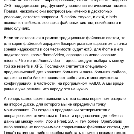
ZFS, поддерживает ряд функций управления логическими томами.
Правда, насколько они востребованы именно в десктопных
условиях, остаётся вопросом. В любом случае, и ext4, и btrfs
позволяют избежать зоопарка файловых систем, неизбежного в
иных случаях.
Если же оставаться в рамках традиционных файловых систем, то
для корня файловой иерархии беспроигрышным вариантом с точки
зрения надёжности и совместимости будет ext3, для /home и его
подкаталогов, кроме /home/video, оправданно использование
reiserfs. Что же до /home/video — здесь следует выбирать между
той же reiserfs и XFS. Последняя считается специально
предназначенной для хранения больших и очень больших файлов,
однако во всём блеске проявляет себя лишь в многодисковых
конфигурациях, в частности, на программном RAID0. А мы вроде
раньше уже решили, что народу это не нужно.
А теперь самое время вспомнить о том самом первичном разделе
на втором диске, для которого мы не определили точку
монтирования. Он создан в предвидении экспериментов с
операционками, отличными от Linux, и предназначен для обмена
данными между ними. Ибо и FreeBSD, и, тем более, OpenSolaris
либо вообще не воспринимают современных файловых систем, для
Linux'а нативных, либо способны работать с ними в режиме только