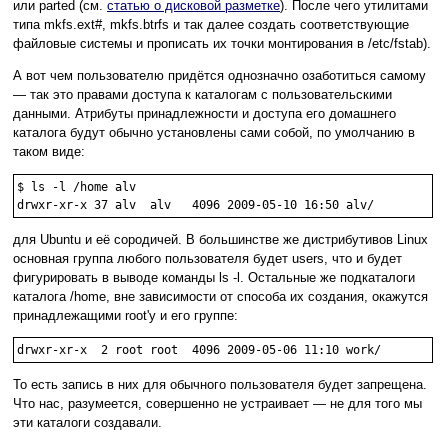
или parted (см.
статью о дисковой разметке
). После чего утилитами
типа mkfs.ext#, mkfs.btrfs и так далее создать соответствующие
файловые системы и прописать их точки монтирования в /etc/fstab).
А вот чем пользователю придётся однозначно озаботиться самому
— так это правами доступа к каталогам с пользовательскими
данными. Атрибуты принадлежности и доступа его домашнего
каталога будут обычно установлены сами собой, по умолчанию в
таком виде:
$ ls -l /home alv

drwxr-xr-x 37 alv  alv   4096 2009-05-10 16:50 alv/
для Ubuntu и её сородичей. В большинстве же дистрибутивов Linux
основная группа любого пользователя будет users, что и будет
фигурировать в выводе команды ls -l. Остальные же подкаталоги
каталога /home, вне зависимости от способа их создания, окажутся
принадлежащими root'у и его группе:
drwxr-xr-x  2 root root  4096 2009-05-06 11:10 work/
То есть запись в них для обычного пользователя будет запрещена.
Что нас, разумеется, совершенно не устраивает — не для того мы
эти каталоги создавали.