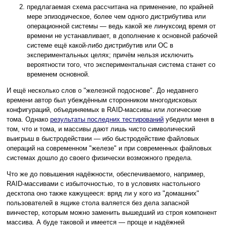
предлагаемая схема рассчитана на применение, по крайней
мере эпизодическое, более чем одного дистрибутива или
операционной системы — ведь какой же линуксоид время от
времени не устанавливает, в дополнение к основной рабочей
системе ещё какой-либо дистрибутив или ОС в
экспериментальных целях; причём нельзя исключить
вероятности того, что экспериментальная система станет со
временем основной.
И ещё несколько слов о "железной подоснове". До недавнего
времени автор был убеждённым сторонником многодисковых
конфигураций, объединяемых в RAID-массивы или логические
тома. Однако
результаты последних тестирований
убедили меня в
том, что и тома, и массивы дают лишь чисто символический
выигрыш в быстродействии — ибо быстродействие файловых
операций на современном "железе" и при современных файловых
системах дошло до своего физически возможного предела.
Что же до повышения надёжности, обеспечиваемого, например,
RAID-массивами с избыточностью, то в условиях настольного
десктопа оно также кажущееся: вряд ли у кого из "домашних"
пользователей в ящике стола валяется без дела запасной
винчестер, которым можно заменить вышедший из строя компонент
массива. А буде таковой и имеется — проще и надёжней