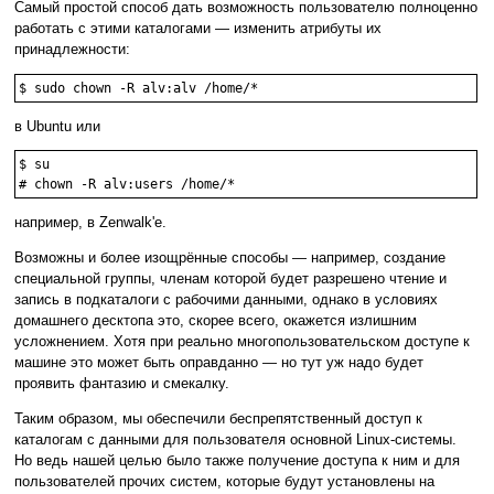
Самый простой способ дать возможность пользователю полноценно
работать с этими каталогами — изменить атрибуты их
принадлежности:
$ sudo chown -R alv:alv /home/*
в Ubuntu или
$ su

# chown -R alv:users /home/*
например, в Zenwalk'е.
Возможны и более изощрённые способы — например, создание
специальной группы, членам которой будет разрешено чтение и
запись в подкаталоги с рабочими данными, однако в условиях
домашнего десктопа это, скорее всего, окажется излишним
усложнением. Хотя при реально многопользовательском доступе к
машине это может быть оправданно — но тут уж надо будет
проявить фантазию и смекалку.
Таким образом, мы обеспечили беспрепятственный доступ к
каталогам с данными для пользователя основной Linux-системы.
Но ведь нашей целью было также получение доступа к ним и для
пользователей прочих систем, которые будут установлены на