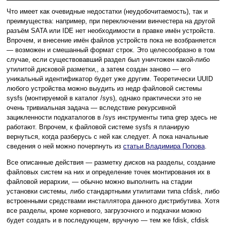
Что имеет как очевидные недостатки (неудобочитаемость), так и
преимущества: например, при переключении винчестера на другой
разъём SATA или IDE нет необходимости в правке имён устройств.
Впрочем, и внесение имён файлов устройств пока не возбраняется
— возможен и смешанный формат строк. Это целесообразно в том
случае, если существовавший раздел был уничтожен какой-либо
утилитой дисковой разметки,, а затем создан заново — его
уникальный идентификатор будет уже другим. Теоретически UUID
любого устройства можно выудить из недр файловой системы
sysfs (монтируемой в каталог /sys), однако практически это не
очень тривиальная задача — вследствие рекурсивной
зацикленности подкаталогов в /sys инструменты типа grep здесь не
работают. Впрочем, к файловой системе sysfs я планирую
вернуться, когда разберусь с ней как следует. А пока начальные
сведения о ней можно почерпнуть из
статьи Владимира Попова
.
Все описанные действия — разметку дисков на разделы, создание
файловых систем на них и определение точек монтирования их в
файловой иерархии, — обычно можно выполнить на стадии
установки системы, либо стандартными утилитами типа cfdisk, либо
встроенными средствами инсталлятора данного дистрибутива. Хотя
все разделы, кроме корневого, загрузочного и подкачки можно
будет создать и в последующем, вручную — тем же fdisk, cfdisk