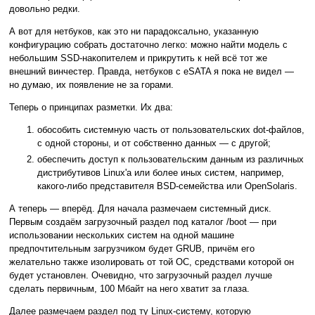
довольно редки.
А вот для нетбуков, как это ни парадоксально, указанную
конфигурацию собрать достаточно легко: можно найти модель с
небольшим SSD-накопителем и прикрутить к ней всё тот же
внешний винчестер. Правда, нетбуков с eSATA я пока не видел —
но думаю, их появление не за горами.
Теперь о принципах разметки. Их два:
обособить системную часть от пользовательских dot-файлов,
с одной стороны, и от собственно данных — с другой;
обеспечить доступ к пользовательским данным из различных
дистрибутивов Linux'а или более иных систем, например,
какого-либо представителя BSD-семейства или OpenSolaris.
А теперь — вперёд. Для начала размечаем системный диск.
Первым создаём загрузочный раздел под каталог /boot — при
использовании нескольких систем на одной машине
предпочтительным загрузчиком будет GRUB, причём его
желательно также изолировать от той ОС, средствами которой он
будет установлен. Очевидно, что загрузочный раздел лучше
сделать первичным, 100 Мбайт на него хватит за глаза.
Далее размечаем раздел под ту Linux-систему, которую