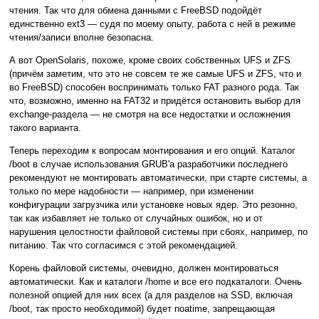
чтения. Так что для обмена данными с FreeBSD подойдёт
единственно ext3 — судя по моему опыту, работа с ней в режиме
чтения/записи вполне безопасна.
А вот OpenSolaris, похоже, кроме своих собственных UFS и ZFS
(причём заметим, что это не совсем те же самые UFS и ZFS, что и
во FreeBSD) способен воспринимать только FAT разного рода. Так
что, возможно, именно на FAT32 и придётся остановить выбор для
exchange-раздела — не смотря на все недостатки и осложнения
такого варианта.
Теперь переходим к вопросам монтирования и его опций. Каталог
/boot в случае использования GRUB'а разработчики последнего
рекомендуют не монтировать автоматически, при старте системы, а
только по мере надобности — например, при изменении
конфигурации загрузчика или установке новых ядер. Это резонно,
так как избавляет не только от случайных ошибок, но и от
нарушения целостности файловой системы при сбоях, например, по
питанию. Так что согласимся с этой рекомендацией.
Корень файловой системы, очевидно, должен монтироваться
автоматически. Как и каталоги /home и все его подкаталоги. Очень
полезной опцией для них всех (а для разделов на SSD, включая
/boot, так просто необходимой) будет noatime, запрещающая