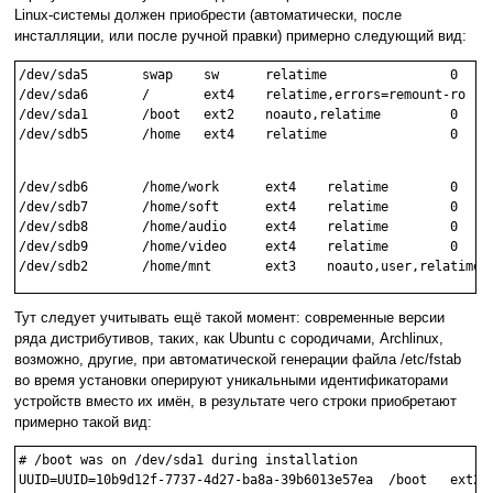
Linux-системы должен приобрести (автоматически, после
инсталляции, или после ручной правки) примерно следующий вид:
/dev/sda5	swap	sw	relatime		0	0

/dev/sda6	/	ext4	relatime,errors=remount-ro	0	1

/dev/sda1	/boot	ext2	noauto,relatime		0	2

/dev/sdb5	/home	ext4	relatime		0	2

/dev/sdb6	/home/work	ext4	relatime	0	2

/dev/sdb7	/home/soft	ext4	relatime	0	2

/dev/sdb8	/home/audio	ext4	relatime	0	2

/dev/sdb9	/home/video	ext4	relatime	0	2

Тут следует учитывать ещё такой момент: современные версии
ряда дистрибутивов, таких, как Ubuntu с сородичами, Archlinux,
возможно, другие, при автоматической генерации файла /etc/fstab
во время установки оперируют уникальными идентификаторами
устройств вместо их имён, в результате чего строки приобретают
примерно такой вид:
# /boot was on /dev/sda1 during installation
