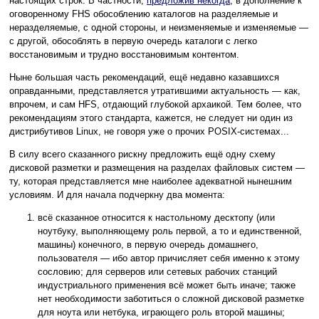
настоящих строк. В частности,
предложив некогда
, в дополнение к
оговоренному FHS обособлению каталогов на разделяемые и
неразделяемые, с одной стороны, и неизменяемые и изменяемые —
с другой, обособлять в первую очередь каталоги с легко
восстановимым и трудно восстановимым контентом.
Ныне большая часть рекомендаций, ещё недавно казавшихся
оправданными, представляется утратившими актуальность — как,
впрочем, и сам HFS, отдающий глубокой архаикой. Тем более, что
рекомендациям этого стандарта, кажется, не следует ни один из
дистрибутивов Linux, не говоря уже о прочих POSIX-системах...
В силу всего сказанного рискну предложить ещё одну схему
дисковой разметки и размещения на разделах файловых систем —
ту, которая представляется мне наиболее адекватной нынешним
условиям. И для начала подчеркну два момента:
всё сказанное относится к настольному десктопу (или
ноутбуку, выполняющему роль первой, а то и единственной,
машины) конечного, в первую очередь домашнего,
пользователя — ибо автор причисляет себя именно к этому
сословию; для серверов или сетевых рабочих станций
индустриального применения всё может быть иначе; также
нет необходимости заботиться о сложной дисковой разметке
для ноута или нетбука, играющего роль второй машины;