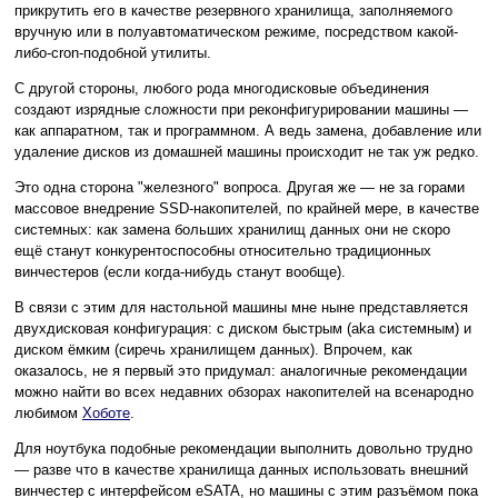
прикрутить его в качестве резервного хранилища, заполняемого
вручную или в полуавтоматическом режиме, посредством какой-
либо-cron-подобной утилиты.
С другой стороны, любого рода многодисковые объединения
создают изрядные сложности при реконфигурировании машины —
как аппаратном, так и программном. А ведь замена, добавление или
удаление дисков из домашней машины происходит не так уж редко.
Это одна сторона "железного" вопроса. Другая же — не за горами
массовое внедрение SSD-накопителей, по крайней мере, в качестве
системных: как замена больших хранилищ данных они не скоро
ещё станут конкурентоспособны относительно традиционных
винчестеров (если когда-нибудь станут вообще).
В связи с этим для настольной машины мне ныне представляется
двухдисковая конфигурация: с диском быстрым (aka системным) и
диском ёмким (сиречь хранилищем данных). Впрочем, как
оказалось, не я первый это придумал: аналогичные рекомендации
можно найти во всех недавних обзорах накопителей на всенародно
любимом
Хоботе
.
Для ноутбука подобные рекомендации выполнить довольно трудно
— разве что в качестве хранилища данных использовать внешний
винчестер с интерфейсом eSATA, но машины с этим разъёмом пока