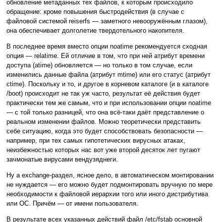
обновление метаданных тех файлов, к которым происходило
обращение: кроме повышения быстродействия (в случае с
файловой системой reiserfs — заметного невооружённым глазом),
она обеспечивает долголетие твердотельного накопителя.
В последнее время вместо опции noatime рекомендуется сходная
опция — relatime. Ей отличие в том, что при ней атрибут времени
доступа (atime) обновляется — но только в том случае, если
изменились данные файла (атрибут mtime) или его статус (атрибут
ctime). Поскольку и то, и другое в корневом каталоге (и в каталоге
/boot) происходит не так уж часто, результат её действия будет
практически тем же самым, что и при использовании опции noatime
— с той только разницей, что она всё-таки даёт представление о
реальном изменении файлов. Можно теоретически представить
себе ситуацию, когда это будет способствовать безопасности —
например, при тех самых гипотетических вирусных атаках,
неизбежностью которых нас вот уже второй десяток лет пугают
зачмонатые вирусами вендузяднеги.
Ну а exchange-раздел, ясное дело, в автоматическом монтировании
не нуждается — его можно будет подмонтировать вручную по мере
необходимости к файловой иерархии того или иного дистрибутива
или ОС. Причём — от имени пользователя.
В результате всех указанных действий файл /etc/fstab основной