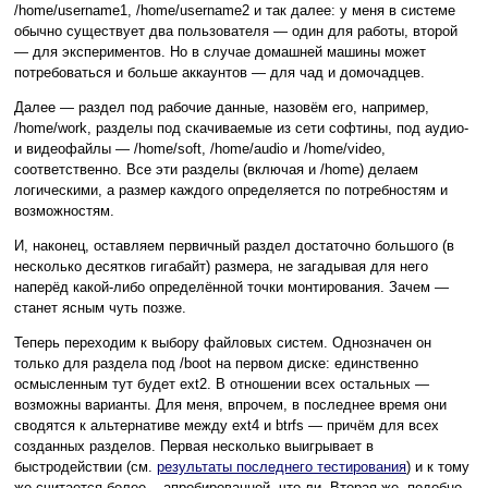
/home/username1, /home/username2 и так далее: у меня в системе
обычно существует два пользователя — один для работы, второй
— для экспериментов. Но в случае домашней машины может
потребоваться и больше аккаунтов — для чад и домочадцев.
Далее — раздел под рабочие данные, назовём его, например,
/home/work, разделы под скачиваемые из сети софтины, под аудио-
и видеофайлы — /home/soft, /home/audio и /home/video,
соответственно. Все эти разделы (включая и /home) делаем
логическими, а размер каждого определяется по потребностям и
возможностям.
И, наконец, оставляем первичный раздел достаточно большого (в
несколько десятков гигабайт) размера, не загадывая для него
наперёд какой-либо определённой точки монтирования. Зачем —
станет ясным чуть позже.
Теперь переходим к выбору файловых систем. Однозначен он
только для раздела под /boot на первом диске: единственно
осмысленным тут будет ext2. В отношении всех остальных —
возможны варианты. Для меня, впрочем, в последнее время они
сводятся к альтернативе между ext4 и btrfs — причём для всех
созданных разделов. Первая несколько выигрывает в
быстродействии (см.
результаты последнего тестирования
) и к тому
же считается более... апробированной, что ли. Вторая же, подобно