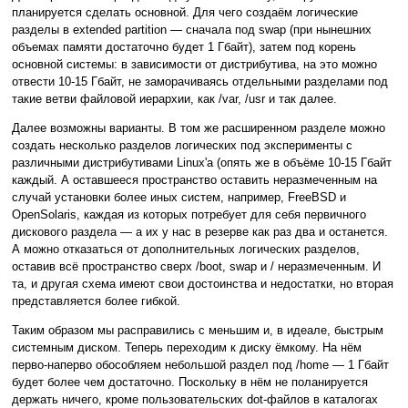
планируется сделать основной. Для чего создаём логические
разделы в extended partition — сначала под swap (при нынешних
объемах памяти достаточно будет 1 Гбайт), затем под корень
основной системы: в зависимости от дистрибутива, на это можно
отвести 10-15 Гбайт, не заморачиваясь отдельными разделами под
такие ветви файловой иерархии, как /var, /usr и так далее.
Далее возможны варианты. В том же расширенном разделе можно
создать несколько разделов логических под эксперименты с
различными дистрибутивами Linux'а (опять же в объёме 10-15 Гбайт
каждый. А оставшееся пространство оставить неразмеченным на
случай установки более иных систем, например, FreeBSD и
OpenSolaris, каждая из которых потребует для себя первичного
дискового раздела — а их у нас в резерве как раз два и останется.
А можно отказаться от дополнительных логических разделов,
оставив всё пространство сверх /boot, swap и / неразмеченным. И
та, и другая схема имеют свои достоинства и недостатки, но вторая
представляется более гибкой.
Таким образом мы расправились с меньшим и, в идеале, быстрым
системным диском. Теперь переходим к диску ёмкому. На нём
перво-наперво обособляем небольшой раздел под /home — 1 Гбайт
будет более чем достаточно. Поскольку в нём не поланируется
держать ничего, кроме пользовательских dot-файлов в каталогах