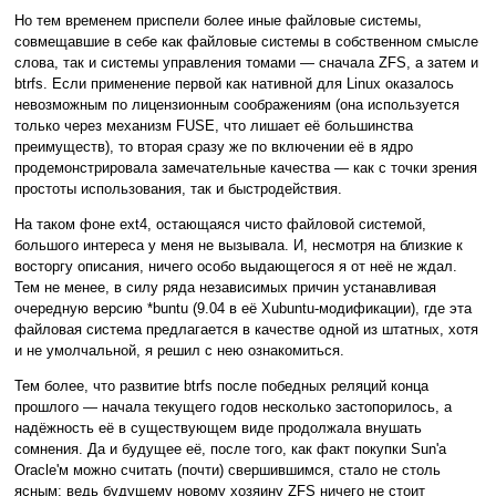
Но тем временем приспели более иные файловые системы,
совмещавшие в себе как файловые системы в собственном смысле
слова, так и системы управления томами — сначала ZFS, а затем и
btrfs. Если применение первой как нативной для Linux оказалось
невозможным по лицензионным соображениям (она используется
только через механизм FUSE, что лишает её большинства
преимуществ), то вторая сразу же по включении её в ядро
продемонстрировала замечательные качества — как с точки зрения
простоты использования, так и быстродействия.
На таком фоне ext4, остающаяся чисто файловой системой,
большого интереса у меня не вызывала. И, несмотря на близкие к
восторгу описания, ничего особо выдающегося я от неё не ждал.
Тем не менее, в силу ряда независимых причин устанавливая
очередную версию *buntu (9.04 в её Xubuntu-модификации), где эта
файловая система предлагается в качестве одной из штатных, хотя
и не умолчальной, я решил с нею ознакомиться.
Тем более, что развитие btrfs после победных реляций конца
прошлого — начала текущего годов несколько застопорилось, а
надёжность её в существующем виде продолжала внушать
сомнения. Да и будущее её, после того, как факт покупки Sun'а
Oracle'м можно считать (почти) свершившимся, стало не столь
ясным: ведь будущему новому хозяину ZFS ничего не стоит