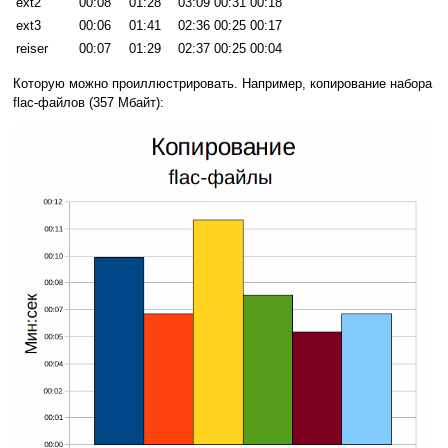
ext2
00:08
01:28
03:09
00:31
00:18
ext3
00:06
01:41
02:36
00:25
00:17
reiser
00:07
01:29
02:37
00:25
00:04
Которую можно проиллюстрировать. Например, копирование набора
flac-файлов (357 Мбайт):