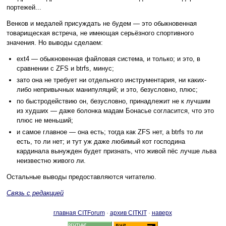
портежей...
Венков и медалей присуждать не будем — это обыкновенная
товарищеская встреча, не имеющая серьёзного спортивного
значения. Но выводы сделаем:
ext4 — обыкновенная файловая система, и только; и это, в
сравнении с ZFS и btrfs, минус;
зато она не требует ни отдельного инструментария, ни каких-
либо непривычных манипуляций; и это, безусловно, плюс;
по быстродействию он, безусловно, принадлежит не к лучшим
из худших — даже болонка мадам Бонасье согласится, что это
плюс не меньший;
и самое главное — она есть; тогда как ZFS нет, а btrfs то ли
есть, то ли нет; и тут уж даже любимый кот господина
кардинала вынужден будет признать, что живой пёс лучше льва
неизвестно живого ли.
Остальные выводы предоставляются читателю.
Связь с редакцией
главная CITForum
·
архив CITKIT
·
наверх