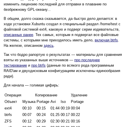
изменить лицензию последней для отправки в плавание по
безбрежному GPL-океану...
В общем, долго сказка сказывается, да быстро дело делается: в
ходе установки Xubuntu создал я специальный раздел /home/test с
файловой системой ext4, каковую и подверг серии издевательств,
описанных ранее
. Тех самых, которым я подвергал все файловые
системы, с которыми мне приходилось иметь дело,
включая btrfs
.
На железе, описанном
здесь
.
Так что бодро рапортую о результатах — материалы для сравнения
взяты из указанных выше источников —
про последнее
тестирование
и
про btrfs
(данные по всякого рода программным
RAID'ам и двухдисковым конфигурациям исключены единообразия
ради).
Для начала — голимая цифирь:
Операция
Копирование
Удаление
Объект
Музыка
Portage
Avi
Iso
Portage
ext4
00:10
00:15
01:44
00:19
00:04
btrfs
00:07
00:24
01:25
00:17
00:22
ZFS
00:12
00:29
02:30
00:21
00:16