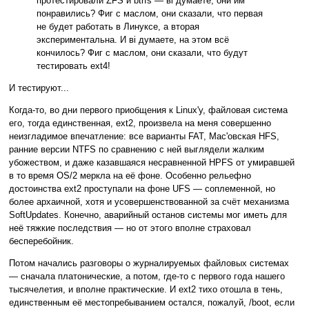
протестировали ZFS и btrfs — вi думаете, они им
понравились? Фиг с маслом, они сказали, что первая
не будет работать в Линуксе, а вторая
экспериментальна. И вi думаете, на этом всё
кончилось? Фиг с маслом, они сказали, что будут
тестировать ext4!
И тестируют...
Когда-то, во дни первого приобщения к Linux'у, файловая система
его, тогда единственная, ext2, произвела на меня совершенно
неизгладимое впечатление: все варианты FAT, Mac'овская HFS,
ранние версии NTFS по сравнению с ней выглядели жалким
убожеством, и даже казавшаяся несравненной HPFS от умиравшей
в то время OS/2 меркла на её фоне. Особенно рельефно
достоинства ext2 проступали на фоне UFS — соплеменной, но
более архаичной, хотя и усовершенствованной за счёт механизма
SoftUpdates. Конечно, аварийный останов системы мог иметь для
неё тяжкие последствия — но от этого вполне страховал
бесперебойник.
Потом начались разговоры о журналируемых файловых системах
— сначала платонические, а потом, где-то с первого года нашего
тысячелетия, и вполне практические. И ext2 тихо отошла в тень,
единственным её местопребыванием остался, пожалуй, /boot, если