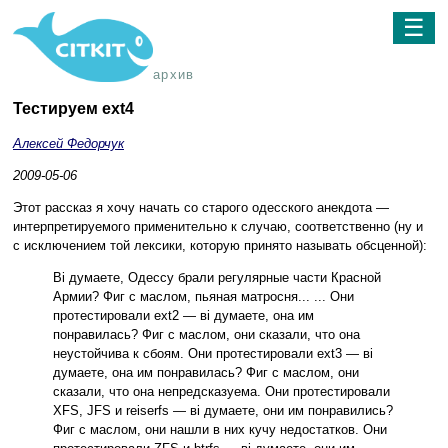
☰
архив
Тестируем ext4
Алексей Федорчук
2009-05-06
Этот рассказ я хочу начать со старого одесского анекдота —
интерпретируемого применительно к случаю, соответственно (ну и
с исключением той лексики, которую принято называть обсценной):
Вi думаете, Одессу брали регулярные части Красной
Армии? Фиг с маслом, пьяная матросня... ... Они
протестировали ext2 — вi думаете, она им
понравилась? Фиг с маслом, они сказали, что она
неустойчива к сбоям. Они протестировали ext3 — вi
думаете, она им понравилась? Фиг с маслом, они
сказали, что она непредсказуема. Они протестировали
XFS, JFS и reiserfs — вi думаете, они им понравились?
Фиг с маслом, они нашли в них кучу недостатков. Они