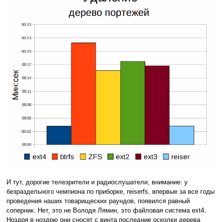
И тут, дорогие телезрители и радиослушатели, внимание: у
безраздельного чемпиона по приборке, reiserfs, впервые за все годы
проведения наших товарищеских раундов, появился равный
соперник. Нет, это не Володя Лямин, это файловая система ext4.
Ноздря в ноздрю они сносят с винта последние осколки дерева