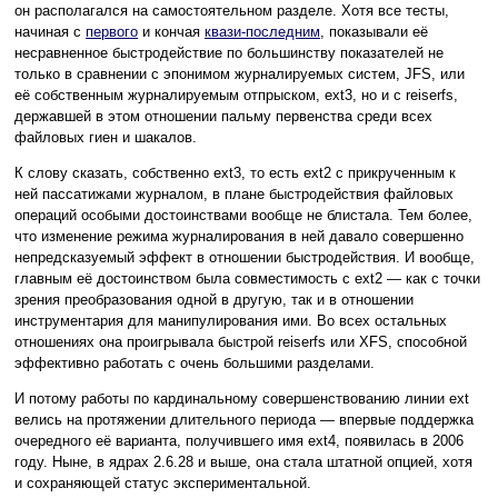
он располагался на самостоятельном разделе. Хотя все тесты,
начиная с
первого
и кончая
квази-последним
, показывали её
несравненное быстродействие по большинству показателей не
только в сравнении с эпонимом журналируемых систем, JFS, или
её собственным журналируемым отпрыском, ext3, но и с reiserfs,
державшей в этом отношении пальму первенства среди всех
файловых гиен и шакалов.
К слову сказать, собственно ext3, то есть ext2 с прикрученным к
ней пассатижами журналом, в плане быстродействия файловых
операций особыми достоинствами вообще не блистала. Тем более,
что изменение режима журналирования в ней давало совершенно
непредсказуемый эффект в отношении быстродействия. И вообще,
главным её достоинством была совместимость с ext2 — как с точки
зрения преобразования одной в другую, так и в отношении
инструментария для манипулирования ими. Во всех остальных
отношениях она проигрывала быстрой reiserfs или XFS, способной
эффективно работать с очень большими разделами.
И потому работы по кардинальному совершенствованию линии ext
велись на протяжении длительного периода — впервые поддержка
очередного её варианта, получившего имя ext4, появилась в 2006
году. Ныне, в ядрах 2.6.28 и выше, она стала штатной опцией, хотя
и сохраняющей статус экспериментальной.