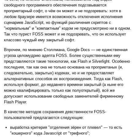
свободного программного обеспечения подсовывается
проприетарный софт, о чём он может и не подозревать: хотя в
любом браузере имеется возможность отключения исполнения
сценариев JavaScript, но функций различения скриптов с
"нормальным" и "компактным" кодом не предусмотрено ни в одном.
Так что пурист FOSS может и не подозревать, что он использует
классово чуждый ему закрытый софт.
Впрочем, по мнению Столлмана, Google Docs — не единственная
угроза целомудрию адепта FOSS. Более существенными ему
представляются такие технологии, как Flash и Silverlight. Особенно
последняя, так как она не только основана на проприетаных (и,
следовательно, закрытых) кодеках, но и не предоставляет
альтернативных способов их воспроизведения. Тогда как Flash,
используя формат, до недавнего времени закрытый (а ныне его
можно квалифицировать только как полуоткрытый), всё же
допускает использование свободных заменителей фирменному
Flash Player.
В качестве методов сохранения девственности FOSS-
пользователей предлагаются следующие:
выработка критерия "отделения зёрен от плевел" — то есть
"кошерного" кода Javascript от "трефного";