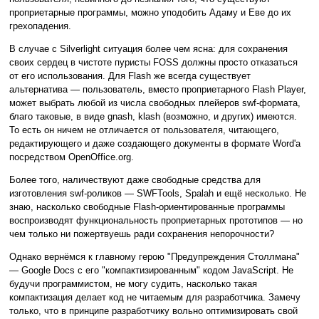
проприетарные программы, можно уподобить Адаму и Еве до их
грехопадения.
В случае с Silverlight ситуация более чем ясна: для сохранения
своих сердец в чистоте пуристы FOSS должны просто отказаться
от его использования. Для Flash же всегда существует
альтернатива — пользователь, вместо проприетарного Flash Player,
может выбрать любой из числа свободных плейеров swf-формата,
благо таковые, в виде gnash, klash (возможно, и других) имеются.
То есть он ничем не отличается от пользователя, читающего,
редактирующего и даже создающего документы в формате Word'а
посредством OpenOffice.org.
Более того, наличествуют даже свободные средства для
изготовления swf-роликов — SWFTools, Spalah и ещё несколько. Не
знаю, насколько свободные Flash-ориентированные программы
воспроизводят функциональность проприетарных прототипов — но
чем только ни пожертвуешь ради сохранения непорочности?
Однако вернёмся к главному герою "Предупреждения Столлмана"
— Google Docs с его "компактизированным" кодом JavaScript. Не
будучи программистом, не могу судить, насколько такая
компактизация делает код не читаемым для разработчика. Замечу
только, что в принципе разработчику вольно оптимизировать свой