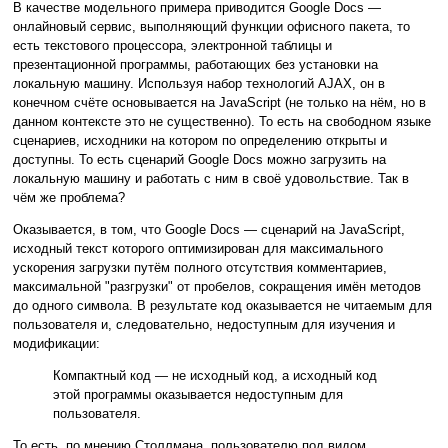
В качестве модельного примера приводится Google Docs —
онлайновый сервис, выполняющий функции офисного пакета, то
есть текстового процессора, электронной таблицы и
презентационной программы, работающих без установки на
локальную машину. Используя набор технологий AJAX, он в
конечном счёте основывается на JavaScript (не только на нём, но в
данном контексте это не существенно). То есть на свободном языке
сценариев, исходники на котором по определению открыты и
доступны. То есть сценарий Google Docs можно загрузить на
локальную машину и работать с ним в своё удовольствие. Так в
чём же проблема?
Оказывается, в том, что Google Docs — сценарий на JavaScript,
исходный текст которого оптимизирован для максимального
ускорения загрузки путём полного отсутствия комментариев,
максимальной "разгрузки" от пробелов, сокращения имён методов
до одного символа. В результате код оказывается не читаемым для
пользователя и, следовательно, недоступным для изучения и
модификации:
Компактный код — не исходный код, а исходный код
этой программы оказывается недоступным для
пользователя.
То есть, по мнению Столлмана, пользователю под видом