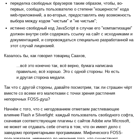
переделка свободных браузеров таким образом, чтобы, во-
первых, сообщать пользователю о степени "кошерности" кода
web-приложений, а во-вторых, предоставлять ему возможность
выбора между кодом "чистым" и "не чистым";
истинно свободный код JavaScript в случае его "компактизации"
должен внутри себя содержать ссылку на сайт с исходниками и
документацией, и сопровождаться специально разработанной на
этот случай лицензией.
Казалось бы, как говорил товарищ Саахов,
...всё это конечно так, всё верно, бумага написана
правильно, всё хорошо. Это с одной стороны. Но есть
и другая сторона медали.
Так что с другой стороны, давайте посмотрим, так ли страшен чёрт
вместе со всеми его малютками с точки зрения растления
непорочных FOSS-душ?
Начнём с того, что с негодованием отметаем растлевающее
влияние Flash и Silverlight: каждый пользователь свободного софта,
скачивая соответствующие плагины с сайтов Adobe или Microsoft,
не может не отдавать себе отчета в том, что он имеет дело с
заведомо проприетарными программами. Мифического FOSS-
пользователя, невинного до незнания того, что существуют