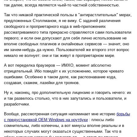
так далее, всегда являются чьей-то частной собственностью.
Так что никакой практической пользы в "антирастлительных" мерах,
предложенных Столлманом, я не вижу. С задачей различения
свободного и проприетарного кода в web-приложениях
рассматриваемого типа прекрасно справляются сами пользователи
первого; и если они допускают для себя лично использование не
вполне свободных плагинов и онлайновых сервисов — значит, оно
им зачем-нибудь да нужно. Пользователей же второго этот вопрос
нимало не волнует: они и так живут в проприетарном мире.
А вот переделка браузеров — ИМХО, момент абсолютно
отрицательный. Ибо поведёт к их усложнению, которое чревато
ошибками. Особенно в таком деле, как распознавание кода,
создавая, скажем, лазейки для троянов.
Ну и, наконец, про дополнительную лицензию и говорить нечего: их
и так развелось столько, что в них запутались и пользователи, и
разработчики.
Вообще, рассмотренная ситуация напоминает мне историю
борьбы
с предустановкой OEM Windows на ноутбуки
: плюсы либо
сомнительны, либо копеечны, а вот минусы вполне реальны и в
некоторых случаях могут оказаться существенными. Так что в