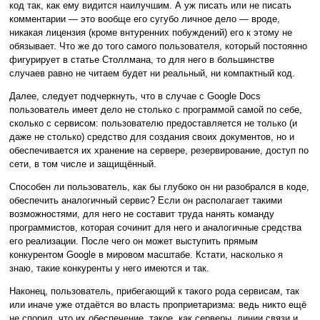
код так, как ему видится наилучшим. А уж писать или не писать
комментарии — это вообще его сугубо личное дело — вроде,
никакая лицензия (кроме внтуренних побуждений) его к этому не
обязывает. Что же до того самого пользователя, который постоянно
фигурирует в статье Столлмана, то для него в большинстве
случаев равно не читаем будет ни реальный, ни компактный код.
Далее, следует подчеркнуть, что в случае с Google Docs
пользователь имеет дело не столько с программой самой по себе,
сколько с сервисом: пользователю предоставляется не только (и
даже не столько) средство для создания своих документов, но и
обеспечивается их хранение на сервере, резервирование, доступ по
сети, в том числе и защищённый.
Способен ли пользователь, как бы глубоко он ни разобрался в коде,
обеспечить аналогичный сервис? Если он располагает такими
возможностями, для него не составит труда нанять команду
программистов, которая сочинит для него и аналогичные средства
его реализации. После чего он может выступить прямым
конкурентом Google в мировом масштабе. Кстати, насколько я
знаю, такие конкуренты у него имеются и так.
Наконец, пользователь, прибегающий к такого рода сервисам, так
или иначе уже отдаётся во власть проприетаризма: ведь никто ещё
не спорил, что их обеспечение, такое, как серверы, линии связи и