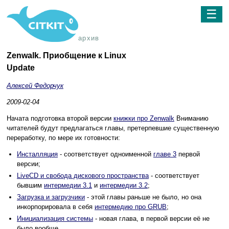
☰
архив
Zenwalk. Приобщение к Linux
Update
Алексей Федорчук
2009-02-04
Начата подготовка второй версии
книжки про Zenwalk
Вниманию
читателей будут предлагаться главы, претерпевшие существенную
переработку, по мере их готовности:
Инсталляция
- соответствует одноименной
главе 3
первой
версии;
LiveCD и свобода дискового пространства
- соответствует
бывшим
интермедии 3.1
и
интермедии 3.2
;
Загрузка и загрузчики
- этой главы раньше не было, но она
инкорпорировала в себя
интермедию про GRUB
;
Инициализация системы
- новая глава, в первой версии её не
было вообще.