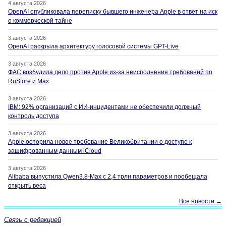
4 августа 2026
OpenAI опубликовала переписку бывшего инженера Apple в ответ на иск
о коммерческой тайне
3 августа 2026
OpenAI раскрыла архитектуру голосовой системы GPT-Live
3 августа 2026
ФАС возбудила дело против Apple из-за неисполнения требований по
RuStore и Max
3 августа 2026
IBM: 92% организаций с ИИ-инцидентами не обеспечили должный
контроль доступа
3 августа 2026
Apple оспорила новое требование Великобритании о доступе к
зашифрованным данным iCloud
3 августа 2026
Alibaba выпустила Qwen3.8-Max с 2,4 трлн параметров и пообещала
открыть веса
Все новости →
Связь с редакцией