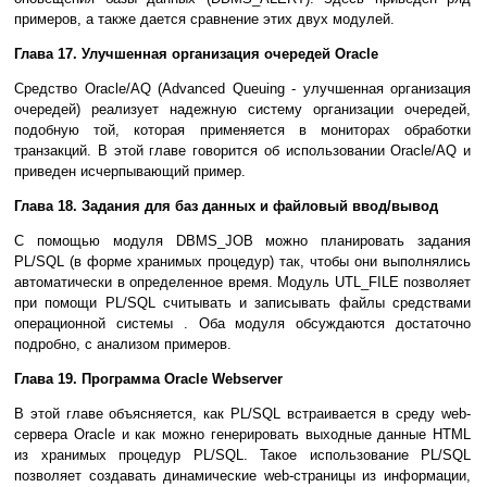
примеров, а также дается сравнение этих двух модулей.
Глава 17. Улучшенная организация очередей Oracle
Средство Oracle/AQ (Advanced Queuing - улучшенная организация
очередей) реализует надежную систему организации очередей,
подобную той, которая применяется в мониторах обработки
транзакций. В этой главе говорится об использовании Oracle/AQ и
приведен исчерпывающий пример.
Глава 18. Задания для баз данных и файловый ввод/вывод
С помощью модуля DBMS_JOB можно планировать задания
PL/SQL (в форме хранимых процедур) так, чтобы они выполнялись
автоматически в определенное время. Модуль UTL_FILE позволяет
при помощи PL/SQL считывать и записывать файлы средствами
операционной системы . Оба модуля обсуждаются достаточно
подробно, с анализом примеров.
Глава 19. Программа Oracle Webserver
В этой главе объясняется, как PL/SQL встраивается в среду web-
сервера Oracle и как можно генерировать выходные данные HTML
из хранимых процедур PL/SQL. Такое использование PL/SQL
позволяет создавать динамические web-страницы из информации,