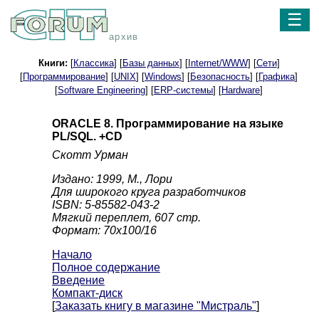
☰
архив
Книги:
[
Классика
] [
Базы данных
] [
Internet/WWW
] [
Сети
]
[
Программирование
] [
UNIX
] [
Windows
] [
Безопасность
] [
Графика
]
[
Software Engineering
] [
ERP-системы
] [
Hardware
]
ORACLE 8. Программирование на языке
PL/SQL. +CD
Скотт Урман
Издано: 1999, М., Лори
Для широкого круга разработчиков
ISBN: 5-85582-043-2
Мягкий переплет, 607 стр.
Формат: 70x100/16
Начало
Полное содержание
Введение
Компакт-диск
[
Заказать книгу в магазине "Мистраль"
]