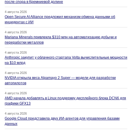
после спора в Кремниевой долине
4 августа 2026
Open Secure AI Alliance предложил механизм обмена данными об
инцидентах с ИИ
4 августа 2026
Mariana Minerals привлекла $310 млн на автоматизацию добычи и
переработки металлов
4 августа 2026
Anthropic закупит у облачного стартапа Volta вычислительные мощности
на $10 млрд
4 августа 2026
NVIDIA открыла веса Alpamayo 2 Super — модели для разработки
автопилотов
4 августа 2026
AMD начала добавлять в Linux поддержку дисплейного блока DCN6 для
графики GFX13
4 августа 2026
Google Cloud представила двух ИИ-агентов для управления базами
данных