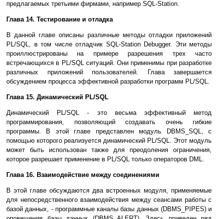
предлагаемых третьими фирмами, например SQL-Station.
Глава 14. Тестирование и отладка
В данной главе описаны различные методы отладки приложений
PL/SQL, в том числе отладчик SQL-Station Debugger. Эти методы
проиллюстрированы на примере разрешения трех часто
встречающихся в PL/SQL ситуаций. Они применимы при разработке
различных приложений пользователей. Глава завершается
обсуждением процесса эффективной разработки программ PL/SQL.
Глава 15. Динамический PL/SQL
Динамический PL/SQL - это весьма эффективный метод
программирования, позволяющий создавать очень гибкие
программы. В этой главе представлен модуль DBMS_SQL, с
помощью которого реализуется динамический PL/SQL. Этот модуль
может быть использован также для преодоления ограничения,
которое разрешает применение в PL/SQL только операторов DML.
Глава 16. Взаимодействие между соединениями
В этой главе обсуждаются два встроенных модуля, применяемые
для непосредственного взаимодействия между сеансами работы с
базой данных, - программные каналы базы данных (DBMS_PIPES) и
оповещения базы данных (DBMS_ALERT). Здесь приведен ряд