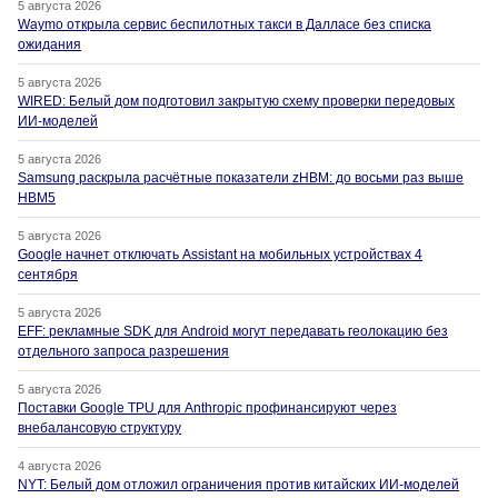
5 августа 2026
Waymo открыла сервис беспилотных такси в Далласе без списка
ожидания
5 августа 2026
WIRED: Белый дом подготовил закрытую схему проверки передовых
ИИ-моделей
5 августа 2026
Samsung раскрыла расчётные показатели zHBM: до восьми раз выше
HBM5
5 августа 2026
Google начнет отключать Assistant на мобильных устройствах 4
сентября
5 августа 2026
EFF: рекламные SDK для Android могут передавать геолокацию без
отдельного запроса разрешения
5 августа 2026
Поставки Google TPU для Anthropic профинансируют через
внебалансовую структуру
4 августа 2026
NYT: Белый дом отложил ограничения против китайских ИИ-моделей