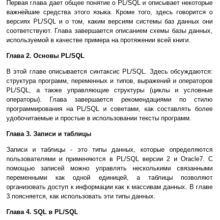
Первая глава дает общее понятие о PL/SQL и описывает некоторые
важнейшие средства этого языка. Кроме того, здесь говорится о
версиях PL/SQL и о том, каким версиям системы баз данных они
соответствуют. Глава завершается описанием схемы базы данных,
используемой в качестве примера на протяжении всей книги.
Глава 2. Основы PL/SQL
В этой главе описывается синтаксис PL/SQL. Здесь обсуждаются:
структура программ, переменных и типов, выражений и операторов
PL/SQL, а также управляющие структуры (циклы и условные
операторы). Глава завершается рекомендациями по стилю
программирования на PL/SQL и советами, как составлять более
удобочитаемые и простые в использовании тексты программ.
Глава 3. Записи и таблицы
Записи и таблицы - это типы данных, которые определяются
пользователями и применяются в PL/SQL версии 2 и Oracle7. С
помощью записей можно управлять несколькими связанными
переменными как одной единицей, а таблицы позволяют
организовать доступ к информации как к массивам данных. В главе
3 поясняется, как использовать эти типы данных.
Глава 4. SQL в PL/SQL