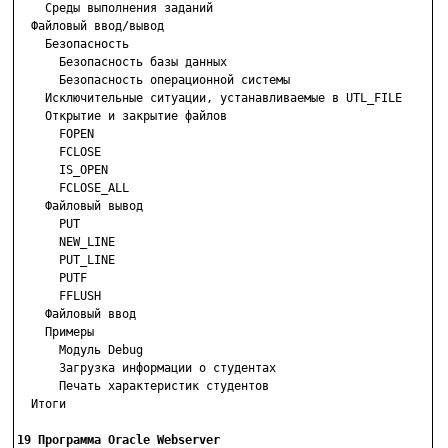
    Среды выполнения заданий

  Файловый ввод/вывод

    Безопасность

      Безопасность базы данных

      Безопасность операционной системы

    Исключительные ситуации, устанавливаемые в UTL_FILE

    Открытие и закрытие файлов

      FOPEN

      FCLOSE

      IS_OPEN

      FCLOSE_ALL

    Файловый вывод

      PUT

      NEW_LINE

      PUT_LINE

      PUTF

      FFLUSH

    Файловый ввод

    Примеры

      Модуль Debug

      Загрузка информации о студентах

      Печать характеристик студентов

  Итоги

19 Программа Oracle Webserver