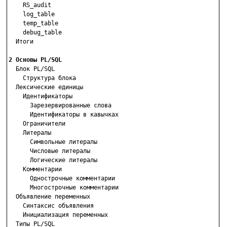
    RS_audit

    log_table

    temp_table

    debug_table

  Итоги

2 Основы PL/SQL

  Блок PL/SQL

    Структура блока

  Лексические единицы

    Идентификаторы

      Зарезервированные слова

      Идентификаторы в кавычках

    Ограничители

    Литералы

      Символьные литералы

      Числовые литералы

      Логические литералы

    Комментарии

      Однострочные комментарии

      Многострочные комментарии

  Объявление переменных

    Синтаксис объявления

    Инициализация переменных

  Типы PL/SQL
