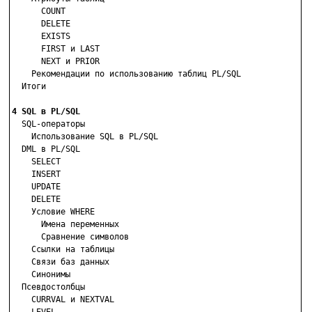
      COUNT

      DELETE

      EXISTS

      FIRST и LAST

      NEXT и PRIOR

    Рекомендации по использованию таблиц PL/SQL

  Итоги

4 SQL в PL/SQL

  SQL-операторы

    Использование SQL в PL/SQL

  DML в PL/SQL

    SELECT

    INSERT

    UPDATE

    DELETE

    Условие WHERE

      Имена переменных

      Сравнение символов

    Ссылки на таблицы

    Связи баз данных

    Синонимы

  Псевдостолбцы

    CURRVAL и NEXTVAL
