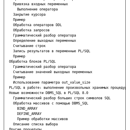
    Привязка входных переменных

      Выполнение оператора

    Закрытие курсора

    Пример

    Обработка операторов DDL

    Обработка запросов

    Грамматический разбор оператора

    Определение выходных переменных

    Считывание строк

    Запись результатов в переменные PL/SQL

    Пример

  Обработка блоков PL/SQL

    Грамматический разбор оператора

    Считывание значений выходных переменных

    Пример

    Использование параметра out_value_size

  PL/SQL в работе: выполнение произвольных хранимых процедур

  Новые возможности DBMS_SQL в PL/SQL 8.0

    Грамматический разбор больших строк символов SQL

    Обработка массивов с помощью DBMS_SQL

      BIND_ARRAY

      DEFINE_ARRAY

      Пример обработки массивов

    Описание списка выбора

  Другие процедуры
