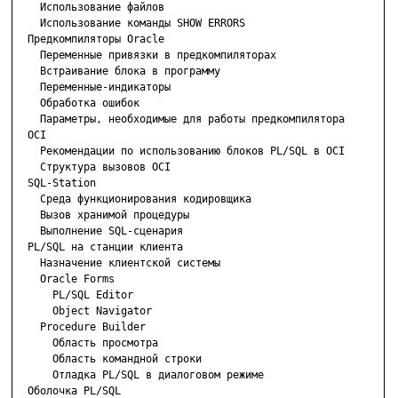
    Использование файлов

    Использование команды SHOW ERRORS

  Предкомпиляторы Oracle

    Переменные привязки в предкомпиляторах

    Встраивание блока в программу

    Переменные-индикаторы

    Обработка ошибок

    Параметры, необходимые для работы предкомпилятора

  OCI

    Рекомендации по использованию блоков PL/SQL в OCI

    Структура вызовов OCI

  SQL-Station

    Среда функционирования кодировщика

    Вызов хранимой процедуры

    Выполнение SQL-сценария

  PL/SQL на станции клиента

    Назначение клиентской системы

    Oracle Forms

      PL/SQL Editor

      Object Navigator

    Procedure Builder

      Область просмотра

      Область командной строки

      Отладка PL/SQL в диалоговом режиме

  Оболочка PL/SQL
