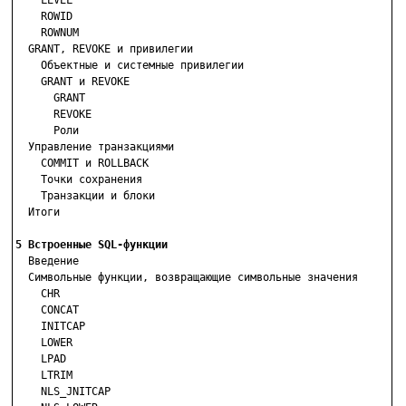
    LEVEL

    ROWID

    ROWNUM

  GRANT, REVOKE и привилегии

    Объектные и системные привилегии

    GRANT и REVOKE

      GRANT

      REVOKE

      Роли

  Управление транзакциями

    COMMIT и ROLLBACK

    Точки сохранения

    Транзакции и блоки

  Итоги

5 Встроенные SQL-функции

  Введение

  Символьные функции, возвращающие символьные значения

    CHR

    CONCAT

    INITCAP

    LOWER

    LPAD

    LTRIM

    NLS_JNITCAP
