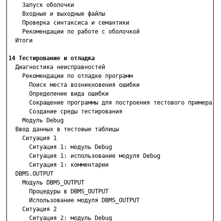
    Запуск оболочки

    Входные и выходные файлы

    Проверка синтаксиса и семантики

    Рекомендации по работе с оболочкой

  Итоги

14 Тестирование и отладка

  Диагностика неисправностей

    Рекомендации по отладке программ

      Поиск места возникновения ошибки

      Определение вида ошибки

      Сокращение программы для построения тестового примера

      Создание среды тестирования

    Модуль Debug

  Ввод данных в тестовые таблицы

    Ситуация 1

      Ситуация 1: модуль Debug

      Ситуация 1: использование модуля Debug

      Ситуация 1: комментарии

  DBMS.OUTPUT

    Модуль DBMS_OUTPUT

      Процедуры в DBMS_OUTPUT

      Использование модуля DBMS_OUTPUT

    Ситуация 2

      Ситуация 2: модуль Debug
