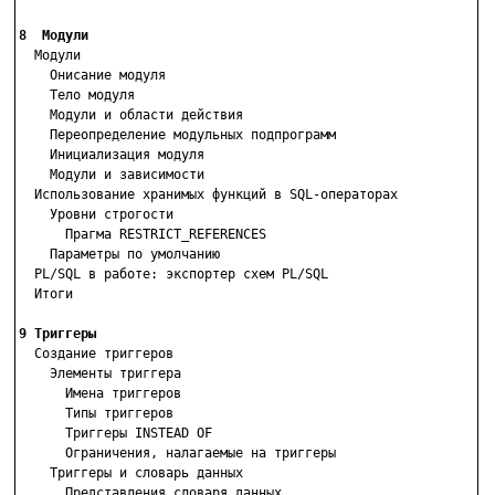
8  Модули

  Модули

    Онисание модуля

    Тело модуля

    Модули и области действия

    Переопределение модульных подпрограмм

    Инициализация модуля

    Модули и зависимости

  Использованиe хранимых функций в SQL-операторах

    Уровни строгости

      Прагма RESTRICT_REFERENCES

    Параметры по умолчанию

  PL/SQL в работе: экспортер схем PL/SQL

  Итоги

9 Триггеры

  Создание триггеров

    Элементы триггера

      Имена триггеров

      Типы триггеров

      Триггеры INSTEAD OF

      Ограничения, налагаемые на триггеры

    Триггеры и словарь данных

      Представления словаря данных
