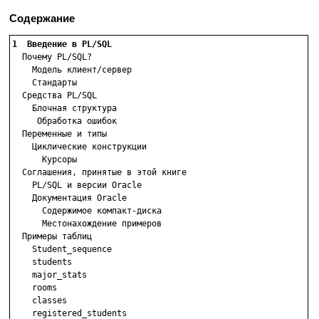
Содержание
1  Введение в PL/SQL

  Почему PL/SQL?

    Модель клиент/сервер

    Стандарты

  Средства PL/SQL

    Блочная структура

     Обработка ошибок

  Переменные и типы

    Циклические конструкции

      Курсоры

  Соглашения, принятые в этой книге

    PL/SQL и версии Oracle

    Документация Oracle

      Содержимое компакт-диска

      Местонахождение примеров

  Примеры таблиц

    Student_sequence

    students

    major_stats

    rooms

    classes

    registered_students
