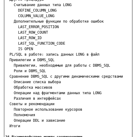
    Считывание данных типа LONG

      DEFINE_COLUMN_LONG

      COLUMN_VALUE_LONG

    Дополнительные функции по обработке ошибок

      LAST_ERROR_POSITION

      LAST_ROW_COUNT

      LAST_ROW_ID

      LAST_SQL_FUNCTION_CODE

      IS OPEN

  PL/SQL в работе: запись данных LONG в файл

  Привилегии и DBMS_SQL

    Привилегии, необходимые для работы с DBMS_SQL

    Роли и DBMS_SQL

  Сравнение DBMS_SQL с другими динамическими средствами

    Описание списка выбора

    Обработка массивов

    Операции над фрагментами данных типа LONG

    Различия в интерфейсах

  Советы и рекомендации

    Повторное использование курсоров

    Полномочия

    Операции DDL и зависание

  Итоги
