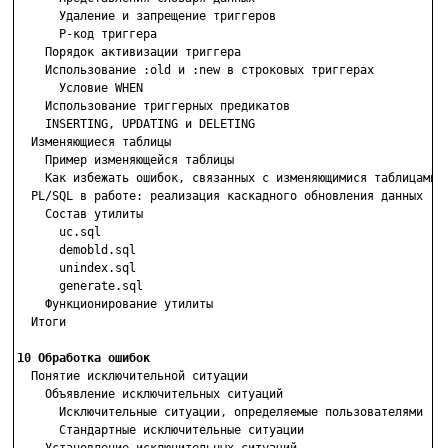
      Удаление и запрещение триггеров

      Р-код триггера

    Порядок активизации триггера

    Использование :old и :new в строковых триггерах

      Условие WHEN

    Использование триггерных предикатов

    INSERTING, UPDATING и DELETING

  Изменяющиеся таблицы

    Пример изменяющейся таблицы

    Как избежать ошибок, связанных с изменяющимися таблицами

  PL/SQL в работе: реализация каскадного обновления данных

    Состав утилиты

      uc.sql

      demobld.sql

      unindex.sql

      generate.sql

    Функционирование утилиты

  Итоги

10 Обработка ошибок

  Понятие исключительной ситуации

    Объявление исключительных ситуаций

      Исключительные ситуации, определяемые пользователями

      Стандартные исключительные ситуации
