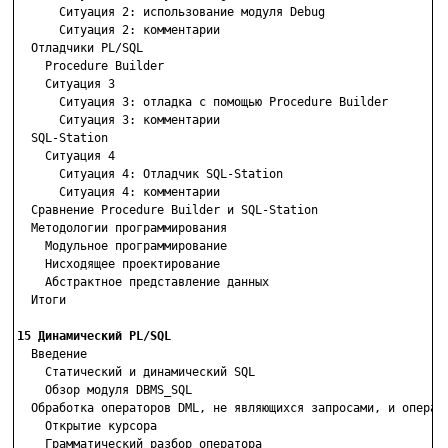
      Ситуация 2: использование модуля Debug

      Ситуация 2: комментарии

  Отладчики PL/SQL

    Procedure Builder

    Ситуация З

      Ситуация 3: отладка с помощью Procedure Builder

      Ситуация 3: комментарии

  SQL-Station

    Ситуация 4

      Ситуация 4: Отладчик SQL-Station

      Ситуация 4: комментарии

  Сравнение Procedure Builder и SQL-Station

  Методологии программирования

    Модульное программирование

    Нисходящее проектирование

    Абстрактное представление данных

  Итоги

15 Динамический PL/SQL

  Введение

    Статический и динамический SQL

    Обзор модуля DBMS_SQL

  Обработка операторов DML, не являющихся запросами, и операто
    Открытие курсора

    Грамматический разбор оператора
