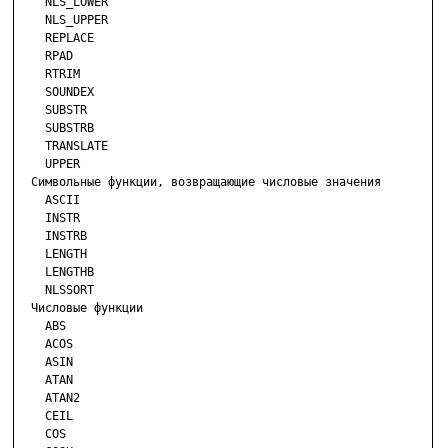
    NLS_LOWER

    NLS_UPPER

    REPLACE

    RPAD

    RTRIM

    SOUNDEX

    SUBSTR

    SUBSTRB

    TRANSLATE

    UPPER

  Символьные функции, возвращающие числовые значения

    ASCII

    INSTR

    INSTRB

    LENGTH

    LENGTHB

    NLSSORT

  Числовые функции

    ABS

    ACOS

    ASIN

    ATAN

    ATAN2

    CEIL

    COS
