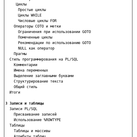
     Циклы

      Простые циклы

      Циклы WHILE

      Числовые циклы FOR

    Операторы СОТО и метки

      Ограничения при использовании GOTO

      Помеченные циклы

      Рекомендации по использованию GOTO

      NULL как оператор

    Прагмы

  Стиль программирования на PL/SQL

    Комментарии

    Имена переменных

    Выделение заглавными буквами

    Структурирование текста

    Общий стиль

  Итоги

3 Записи и таблицы

  Записи PL/SQL

    Присваивание записей

    Использование %ROWTYPE

  Таблицы

    Таблицы и массивы

    Атрибуты таблиц
