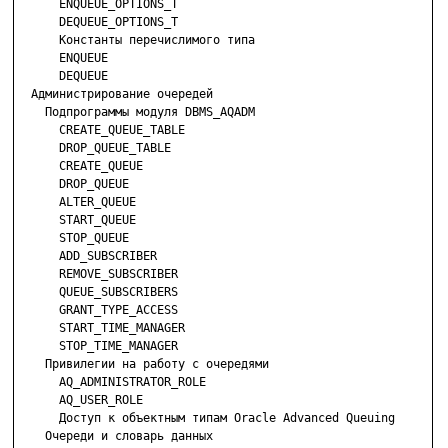
      ENQUEUE_OPTIONS_T

      DEQUEUE_OPTIONS_T

      Константы перечислимого типа

      ENQUEUE

      DEQUEUE

  Администрирование очередей

    Подпрограммы модуля DBMS_AQADM

      CREATE_QUEUE_TABLE

      DROP_QUEUE_TABLE

      CREATE_QUEUE

      DROP_QUEUE

      ALTER_QUEUE

      START_QUEUE

      STOP_QUEUE

      ADD_SUBSCRIBER

      REMOVE_SUBSCRIBER

      QUEUE_SUBSCRIBERS

      GRANT_TYPE_ACCESS

      START_TIME_MANAGER

      STOP_TIME_MANAGER

    Привилегии на работу с очередями

      AQ_ADMINISTRATOR_ROLE

      AQ_USER_ROLE

      Доступ к объектным типам Oracle Advanced Queuing

    Очереди и словарь данных
