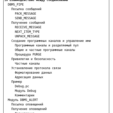
16 Взаимодействие между соединениями

  DBMS_PIPE

    Посылка сообщений

      PACK_MESSAGE

      SEND_MESSAGE

    Получение сообщений

      RECEIVE_MESSAGE

      NEXT_ITEM_TYPE

      UNPACK_MESSAGE

    Создание программных каналов и управление ими

      Программные каналы и разделяемый пул

      Общие и частные программные каналы

      Процедура PURGE

    Привилегии и безопасность

      Частные каналы

    Установление протокола связи

      Форматирование данных

      Адресация данных

    Пример

      Debug.pc

      Модуль Debug

      Комментарии

  Модуль DBMS_ALERT

    Посылка оповещений

    Получение оповещений
