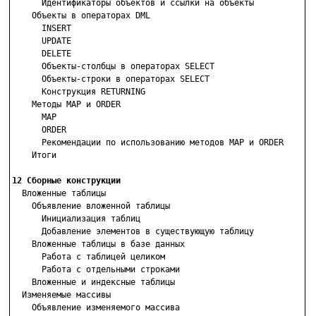
      Идентификаторы объектов и ссылки на объекты

    Объекты в операторах DML

      INSERT

      UPDATE

      DELETE

      Объекты-столбцы в операторах SELECT

      Объекты-строки в операторах SELECT

      Конструкция RETURNING

    Методы MAP и ORDER

      MAP

      ORDER

      Рекомендации по использованию методов MAP и ORDER

    Итоги

12 Сборные конструкции

  Вложенные таблицы

    Объявление вложенной таблицы

      Инициализация таблиц

      Добавление элементов в существующую таблицу

    Вложенные таблицы в базе данных

      Работа с таблицей целиком

      Работа с отдельными строками

    Вложенные и индексные таблицы

  Изменяемые массивы

    Объявление изменяемого массива
