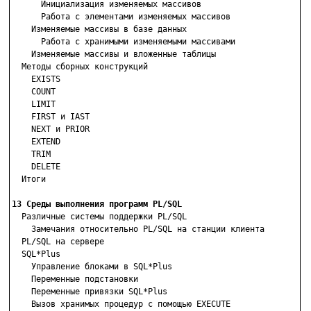
      Инициализация изменяемых массивов

      Работа с элементами изменяемых массивов

    Изменяемые массивы в базе данных

      Работа с хранимыми изменяемыми массивами

    Изменяемые массивы и вложенные таблицы

  Методы сборных конструкций

    EXISTS

    COUNT

    LIMIT

    FIRST и IAST

    NEXT и PRIOR

    EXTEND

    TRIM

    DELETE

  Итоги

13 Среды выполнения программ PL/SQL

  Различные системы поддержки PL/SQL

    Замечания относительно PL/SQL на станции клиента

  PL/SQL на сервере

  SQL*Plus

    Управление блоками в SQL*Plus

    Переменные подстановки

    Переменные привязки SQL*Plus

    Вызов хранимых процедур с помощью EXECUTE
