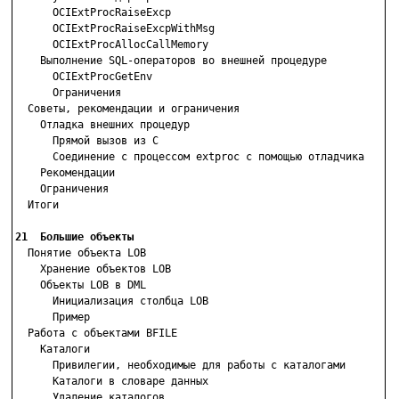
      OCIExtProcRaiseExcp

      OCIExtProcRaiseExcpWithMsg

      OCIExtProcAllocCallMemory

    Выполнение SQL-операторов во внешней процедуре

      OCIExtProcGetEnv

      Ограничения

  Советы, рекомендации и ограничения

    Отладка внешних процедур

      Прямой вызов из С

      Соединение с процессом extproc с помощью отладчика

    Рекомендации

    Ограничения

  Итоги

21  Большие объекты

  Понятие объекта LOB

    Хранение объектов LOB

    Объекты LOB в DML

      Инициализация столбца LOB

      Пример

  Работа с объектами BFILE

    Каталоги

      Привилегии, необходимые для работы с каталогами

      Каталоги в словаре данных

      Удаление каталогов
