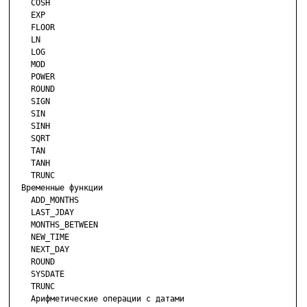
    COSH

    EXP

    FLOOR

    LN

    LOG

    MOD

    POWER

    ROUND

    SIGN

    SIN

    SINH

    SQRT

    TAN

    TANH

    TRUNC

  Временные функции

    ADD_MONTHS

    LAST_JDAY

    MONTHS_BETWEEN

    NEW_TIME

    NEXT_DAY

    ROUND

    SYSDATE

    TRUNC

    Арифметические операции с датами
