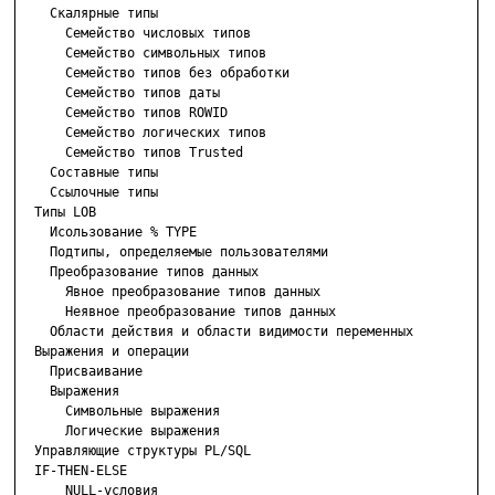
    Скалярные типы

      Семейство числовых типов

      Семейство символьных типов

      Семейство типов без обработки

      Семейство типов даты

      Семейство типов ROWID

      Семейство логических типов

      Семейство типов Trusted

    Составные типы

    Ссылочные типы

  Типы LOB

    Исользование % ТYРЕ

    Подтипы, определяемые пользователями

    Преобразование типов данных

      Явное преобразование типов данных

      Неявное преобразование типов данных

    Области действия и области видимости переменных

  Выражения и операции

    Присваивание

    Выражения

      Символьные выражения

      Логические выражения

  Управляющие структуры PL/SQL

  IF-THEN-ELSE

      NULL-условия
