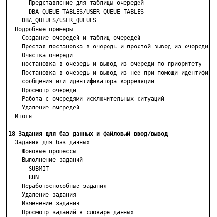
      Представление для таблицы очередей

      DBA_QUEUE_TABLES/USER_QUEUE_TABLES

    DBA_QUEUES/USER_QUEUES

  Подробные примеры

    Создание очередей и таблиц очередей

    Простая постановка в очередь и простой вывод из очереди

    Очистка очереди

    Постановка в очередь и вывод из очереди по приоритету

    Постановка в очередь и вывод из нее при помощи идентификат
    сообщения или идентификатора корреляции

    Просмотр очереди

    Работа с очередями исключительных ситуаций

    Удаление очередей

  Итоги

18 Задания для баз данных и файловый ввод/вывод

  Задания для баз данных

    Фоновые процессы

    Выполнение заданий

      SUBMIT

      RUN

    Неработоспособные задания

    Удаление задания

    Изменение задания

    Просмотр заданий в словаре данных
