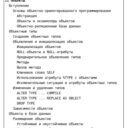
11 Объекты

  Вступление

    Основы объектно-ориентированного программирования

      Абстракция

      Объекты и экземпляры объектов

      Объектно-реляционные базы данных

  Объектные типы

    Создание объектных типов

    Объявление и инициализация объектов

      Инициализация объектов

      NULL-объекты и NULL-атрибуты

      Предварительное объявление типов

      Методы

      Вызов метода

      Ключевое слово SELF

      Использование атрибута %TYPE с объектами

      Исключительные ситуации и атрибуты объектных типов

    Изменение и удаление типов

      ALTER TYPE ... COMPILE

      ALTER TYPE ... REPLACE AS OBLECT

      DROP TYPE

    Зависимости объектов

  Объекты в базе данных

    Размещение объектов

      Устойчивые и неустойчивые объекты
