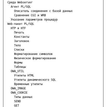

  Среда Webserver

    Агент PL/SQL

      Описатель соединения с базой данных

      Сравнение CGI и WRB

    Указание параметров процедур

  Web-пакет PL/SQL

    НТР и HTF

      Печать

      Константы

      Заголовок

      Тело

      Списки

      Форматирование символов

      Физическое форматирование

      Формы

      Таблицы

    OWA_UTIL

      Утилиты HTML

      Утилиты динамического SQL

      Временные утилиты

    OWA_IMAGE

    OWA_COOKIE

      Типы данных

      SEND

      GET
