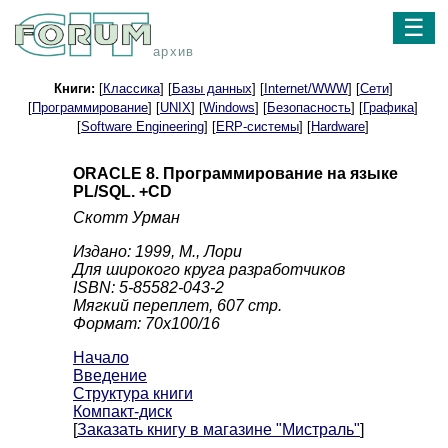
☰
архив
Книги:
[
Классика
] [
Базы данных
] [
Internet/WWW
] [
Сети
]
[
Программирование
] [
UNIX
] [
Windows
] [
Безопасность
] [
Графика
]
[
Software Engineering
] [
ERP-системы
] [
Hardware
]
ORACLE 8. Программирование на языке
PL/SQL. +CD
Скотт Урман
Издано: 1999, М., Лори
Для широкого круга разработчиков
ISBN: 5-85582-043-2
Мягкий переплет, 607 стр.
Формат: 70x100/16
Начало
Введение
Структура книги
Компакт-диск
[
Заказать книгу в магазине "Мистраль"
]