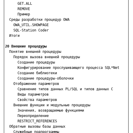
      GET.ALL

      REMOVE

      Пример

  Среды разработки процедур OWA

    OWA_UTIL.SHOWPAGE

    SQL-Station Coder

  Итоги

20 Внешние процедуры

  Понятие внешней процедуры

    Порядок вызова внешней процедуры

      Создание процедуры

      Конфигурирование прослушивающего процесса SQL*Net

      Создание библиотеки

      Создание процедуры-оболочки

    Отображение параметров

      Сравнение типов данных PL/SQL и типов данных С

      Виды параметров

      Свойства параметров

    Внешние функции и модульные процедуры

      Значения, возвращаемые функциями

      Переопределение

      RESTRICT_REFERENCES

  Обратные вызовы базы данных

    Служебные подпрограммы
