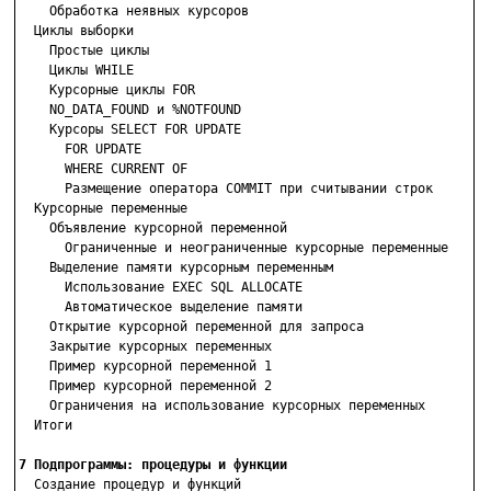
    Обработка неявных курсоров

  Циклы выборки

    Простые циклы

    Циклы WHILE

    Курсорные циклы FOR

    NO_DATA_FOUND и %NOTFOUND

    Курсоры SELECT FOR UPDATE

      FOR UPDATE

      WHERE CURRENT OF

      Размещение оператора COMMIT при считывании строк

  Курсорные переменные

    Объявление курсорной переменной

      Ограниченные и неограниченные курсорные переменные

    Выделение памяти курсорным переменным

      Использование ЕХЕС SQL ALLOCATE

      Автоматическое выделение памяти

    Открытие курсорной переменной для запроса

    Закрытие курсорных переменных

    Пример курсорной переменной 1

    Пример курсорной переменной 2

    Ограничения на использование курсорных переменных

  Итоги

7 Подпрограммы: процедуры и функции

  Создание процедур и функций
