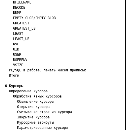
    BFILENAME

    DECODE

    DUMP

    EMPTY_CLOB/EMPTY_BLOB

    GREATEST

    GREATEST_LB

    LEAST

    LEAST_UB

    NVL

    UID

    USER

    USERENV

    VSIZE

  PL/SQL в работе: печать чисел прописью

  Итоги

6 Курсоры

  Определение курсора

    Обработка явных курсоров

      Объявление курсора

      Открытие курсора

      Считывание строк из курсора

      Закрытие курсора

      Курсорные атрибуты

      Параметризованные курсоры
