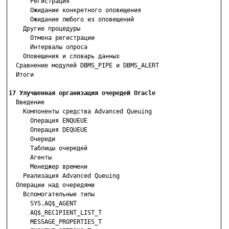
      Регистрация

      Ожидание конкретного оповещения

      Ожидание любого из оповещений

    Другие процедуры

      Отмена регистрации

      Интервалы опроса

    Оповещения и словарь данных

  Сравнение модулей DBMS_PIPE и DBMS_ALERT

  Итоги

17 Улучшенная организация очередей Oracle

  Введение

    Компоненты средства Advanced Queuing

      Операция ENQUEUE

      Операция DEQUEUE

      Очереди

      Таблицы очередей

      Агенты

      Менеджер времени

    Реализация Advanced Queuing

  Операции над очередями

    Вспомогательные типы

      SYS.AQ$_AGENT

      AQ$_RECIPIENT_LIST_T

      MESSAGE_PROPERTIES_T
