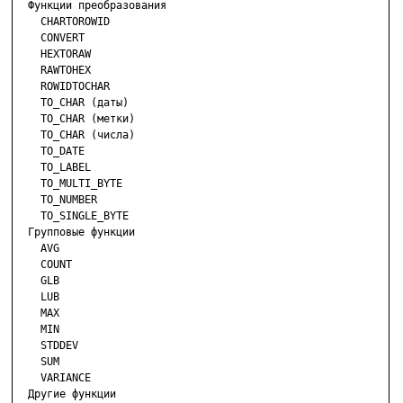
  Функции преобразования

    CHARTOROWID

    CONVERT

    HEXTORAW

    RAWTOHEX

    ROWIDTOCHAR

    TO_CHAR (даты)

    TO_CHAR (метки)

    TO_CHAR (числа)

    TO_DATE

    TO_LABEL

    TO_MULTI_BYTE

    TO_NUMBER

    TO_SINGLE_BYTE

  Групповые функции

    AVG

    COUNT

    GLB

    LUB

    MAX

    MIN

    STDDEV

    SUM

    VARIANCE

  Другие функции
