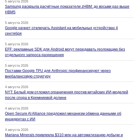
5 августа 2026
Samsung раскрыла расчётные показатели zHBM: до восьми раз выше
HBM5
5 августа 2026
Google начнет отключать Assistant на мобильных устройствах 4
сентября
5 августа 2026
EFF: рекламные SDK для Android могут передавать геолокацию без
отдельного запроса разрешения
5 августа 2026
Поставки Google TPU для Anthropic профинансируют через
внебалансовую структуру
4 августа 2026
NYT: Белый дом отложил ограничения против китайских ИИ-моделей
после спора в Кремниевой долине
4 августа 2026
Open Secure AI Alliance предложил механизм обмена данными об
инцидентах с ИИ
4 августа 2026
Mariana Minerals привлекла $310 млн на автоматизацию добычи и