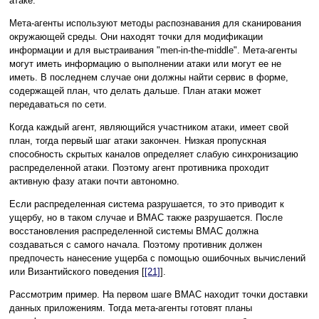
атаке.
Мета-агенты используют методы распознавания для сканирования
окружающей среды. Они находят точки для модификации
информации и для выстраивания "men-in-the-middle". Мета-агенты
могут иметь информацию о выполнении атаки или могут ее не
иметь. В последнем случае они должны найти сервис в форме,
содержащей план, что делать дальше. План атаки может
передаваться по сети.
Когда каждый агент, являющийся участником атаки, имеет свой
план, тогда первый шаг атаки закончен. Низкая пропускная
способность скрытых каналов определяет слабую синхронизацию
распределенной атаки. Поэтому агент противника проходит
активную фазу атаки почти автономно.
Если распределенная система разрушается, то это приводит к
ущербу, но в таком случае и ВМАС также разрушается. После
восстановления распределенной системы ВМАС должна
создаваться с самого начала. Поэтому противник должен
предпочесть нанесение ущерба с помощью ошибочных вычислений
или Византийского поведения [
[21]
].
Рассмотрим пример. На первом шаге ВМАС находит точки доставки
данных приложениям. Тогда мета-агенты готовят планы