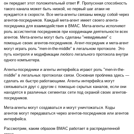
он передает этот положительный ответ
F
. Пропускная способность
такого канала может быть низкой, но первый шаг атаки не
нуждается в скорости. Все мета-агенты связаны между собой через
агентов-посредников. Каждый мета-агент имеет своего агента-
посредника для взаимодействия в ВМАС. Мета-агенты исполняют
роль ассистентов посредников при координации деятельности всех
агентов. Мета-агенты могут быть сделаны "невидимыми" с
помощью своих агентов-посредников. Агент-посредник и мета-агент
могут играть роль "men-in-the-middle" в легальном протоколе. Это
путь контроля и модификации любого легального протокола внутри
одного компьютера.
Агенты-посредники и агенты интерфейса играют роль "men-in-the-
middle" в легальных протоколах связи. Основная проблема здесь —
сделать их быстро работающими. Агенты интерфейса могут
связываться друг с другом с помощью скрытых каналов, если они
находятся в различных сегментах сети под охраной своих агентов-
посредников.
Мета-агенты могут создаваться и могут уничтожаться. Коды
агентов могут передаваться через агентов-посредников или агентов
интерфейса.
Рассмотрим, каким образом ВМАС работает в распределенной