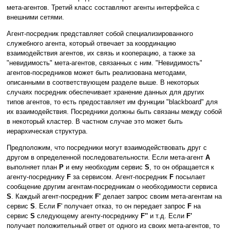
мета-агентов. Третий класс составляют агенты интерфейса с
внешними сетями.
Агент-посредник представляет собой специализированного
служебного агента, который отвечает за координацию
взаимодействия агентов, их связь и кооперацию, а также за
"невидимость" мета-агентов, связанных с ним. "Невидимость"
агентов-посредников может быть реализована методами,
описанными в соответствующем разделе выше. В некоторых
случаях посредник обеспечивает хранение данных для других
типов агентов, то есть предоставляет им функции "blackboard" для
их взаимодействия. Посредники должны быть связаны между собой
в некоторый кластер. В частном случае это может быть
иерархическая структура.
Предположим, что посредники могут взаимодействовать друг с
другом в определенной последовательности. Если мета-агент
А
выполняет план
Р
и ему необходим сервис
S
, то он обращается к
агенту-посреднику
F
за сервисом. Агент-посредник
F
посылает
сообщение другим агентам-посредникам о необходимости сервиса
S
. Каждый агент-посредник
F'
делает запрос своим мета-агентам на
сервис
S
. Если
F
' получает отказ, то он передает запрос
F
на
сервис
S
следующему агенту-посреднику
F''
и т.д. Если
F'
получает положительный ответ от одного из своих мета-агентов, то