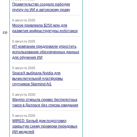
Правительство создало рабочую
группу по ИИ и авторскому праву
6 августа 2026
Moove привлекла $250 млн для
развития инфраструктуры роботакси
) со
6 августа 2026
ИТ-компании предложили упростить
использование обезличенных данных
для обучения ИИ
5 августа 2026
SpaceX выбрала Nvidia для
вычислительной платформы
спутников Starmind AI1
5 августа 2026
Waymo открыла сервис беспилотных
такси в Далласе без списка ожидания
5 августа 2026
WIRED: Белый дом подготовил
закрытую схему проверки передовых
ИИ-моделей