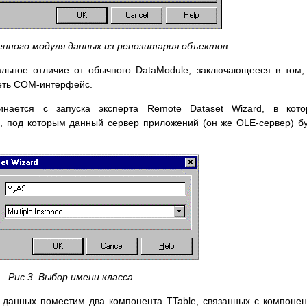
ленного модуля данных из репозитария объектов
льное отличие от обычного DataModule, заключающееся в том,
меть COM-интерфейс.
нается с запуска эксперта Remote Dataset Wizard, в кото
а, под которым данный сервер приложений (он же OLE-сервер) б
Рис.3. Выбор имени класса
 данных поместим два компонента TTable, связанных с компоне