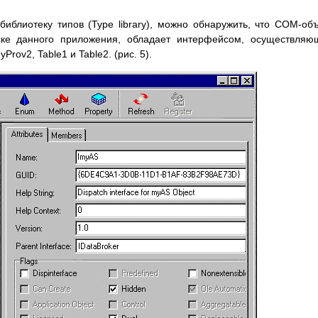
иблиотеку типов (Type library), можно обнаружить, что COM-объ
уске данного приложения, обладает интерфейсом, осуществля
rov2, Table1 и Table2. (рис. 5).