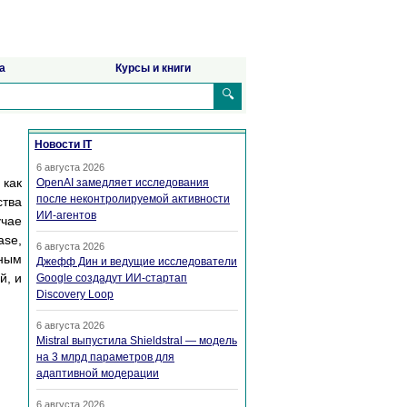
а
Курсы и книги
🔍
Новости IT
6 августа 2026
 как
OpenAI замедляет исследования
после неконтролируемой активности
ства
ИИ-агентов
учае
ase,
6 августа 2026
вным
Джефф Дин и ведущие исследователи
й, и
Google создадут ИИ-стартап
Discovery Loop
6 августа 2026
Mistral выпустила Shieldstral — модель
на 3 млрд параметров для
адаптивной модерации
6 августа 2026