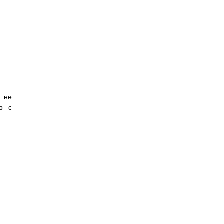
м не
р с