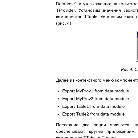
Database1 и указывающих на только ч
TProvider. Установим значения свойс
компонентов TTable. Установим связь
(рис. 4)
Рис.4. 
Далее из контекстного меню компоненто
Export MyProv1 from data module
Export MyProv2 from data module
Export Table1 from data module
Export Table2 from data module
Последние две опции являются, во
обеспечивают другим приложениям
компонентах TTable и Tquery.