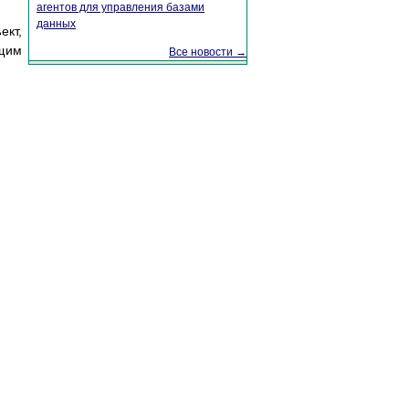
агентов для управления базами
данных
ект,
ющим
Все новости →