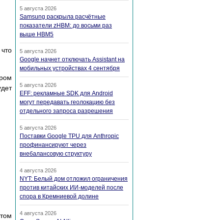
5 августа 2026
Samsung раскрыла расчётные
показатели zHBM: до восьми раз
выше HBM5
 что
5 августа 2026
Google начнет отключать Assistant на
мобильных устройствах 4 сентября
ром
5 августа 2026
удет
EFF: рекламные SDK для Android
могут передавать геолокацию без
отдельного запроса разрешения
5 августа 2026
Поставки Google TPU для Anthropic
профинансируют через
внебалансовую структуру
4 августа 2026
NYT: Белый дом отложил ограничения
против китайских ИИ-моделей после
спора в Кремниевой долине
4 августа 2026
нтом