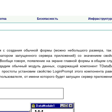
отка
Безопасность
Инфраструктур
м с создания обычной формы (можно небольшого размера, так
катором запущенного сервера приложений) со значением свой
. Вообще говоря, появление на экране главной формы в общем сл
здадим обычный модуль данных, содержащий компонент TDataB
простоты установим свойство LoginPrompt этого компонента ра
 пользователя, от имени которого будет запущен сервер приложени