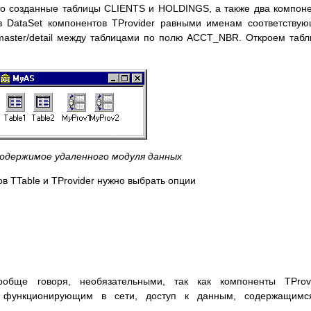
то созданные таблицы CLIENTS и HOLDINGS, а также два компон
тв DataSet компонентов TProvider равными именам соответству
 master/detail между таблицами по полю ACCT_NBR. Откроем таб
Содержимое удаленного модуля данных
в TTable и TProvider нужно выбрать опции
обще говоря, необязательными, так как компоненты TProvi
, функционирующим в сети, доступ к данным, содержащимс