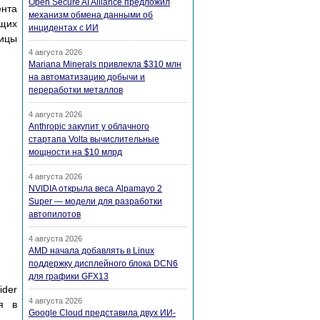
Open Secure AI Alliance предложил
ента
механизм обмена данными об
ющих
инцидентах с ИИ
лицы
4 августа 2026
Mariana Minerals привлекла $310 млн
на автоматизацию добычи и
переработки металлов
4 августа 2026
Anthropic закупит у облачного
стартапа Volta вычислительные
мощности на $10 млрд
4 августа 2026
NVIDIA открыла веса Alpamayo 2
Super — модели для разработки
автопилотов
4 августа 2026
AMD начала добавлять в Linux
поддержку дисплейного блока DCN6
для графики GFX13
der
4 августа 2026
я в
Google Cloud представила двух ИИ-