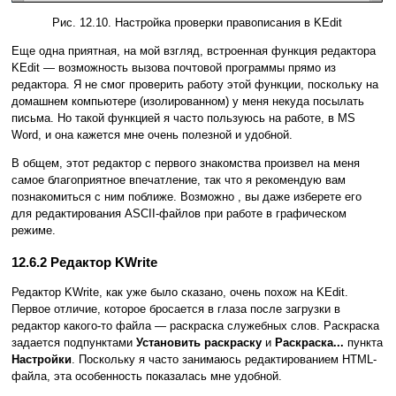
Рис. 12.10. Настройка проверки правописания в KEdit
Еще одна приятная, на мой взгляд, встроенная функция редактора
KEdit — возможность вызова почтовой программы прямо из
редактора. Я не смог проверить работу этой функции, поскольку на
домашнем компьютере (изолированном) у меня некуда посылать
письма. Но такой функцией я часто пользуюсь на работе, в MS
Word, и она кажется мне очень полезной и удобной.
В общем, этот редактор с первого знакомства произвел на меня
самое благоприятное впечатление, так что я рекомендую вам
познакомиться с ним поближе. Возможно , вы даже изберете его
для редактирования ASCII-файлов при работе в графическом
режиме.
12.6.2 Редактор KWrite
Редактор KWrite, как уже было сказано, очень похож на KEdit.
Первое отличие, которое бросается в глаза после загрузки в
редактор какого-то файла — раскраска служебных слов. Раскраска
задается подпунктами
Установить раскраску
и
Раскраска...
пункта
Настройки
. Поскольку я часто занимаюсь редактированием HTML-
файла, эта особенность показалась мне удобной.