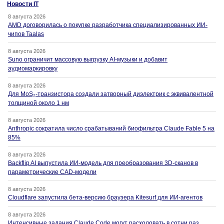
Новости IT
8 августа 2026
AMD договорилась о покупке разработчика специализированных ИИ-
чипов Taalas
8 августа 2026
Suno ограничит массовую выгрузку AI-музыки и добавит
аудиомаркировку
8 августа 2026
Для MoS₂-транзистора создали затворный диэлектрик с эквивалентной
толщиной около 1 нм
8 августа 2026
Anthropic сократила число срабатываний биофильтра Claude Fable 5 на
85%
8 августа 2026
Backflip AI выпустила ИИ-модель для преобразования 3D-сканов в
параметрические CAD-модели
8 августа 2026
Cloudflare запустила бета-версию браузера Kitesurf для ИИ-агентов
8 августа 2026
Интенсивные задания Claude Code могут расходовать в сотни раз