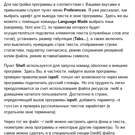
Для настройки программы в соответствии с Вашими вкусами и
привычками служит пункт меню
Preferences
. Я уже рассказал, как
выбрать шрифт для вывода текста в окне программы. Здесь же вы
можете с помощью команды
Language Mode
выбрать язык
(например, html или С), по правилам которого будет
осуществляться подсветка элементов текста (служебных слов или
тэгов), установить размер табуляции (
Tabs...
), а также включить
или выключить нумерацию строк текста, отображение строки
статистики, подсветку синтаксиса, режим сохранения резервной
копии файла, режим вставки/замены символа.
Пункт
Shell
используется для запуска команд оболочки и внешних
программ. Здесь Вы, в частности, найдете вызов программы
проверки правописания
ispell
, только нет возможности через меню
программы подключить русский словарь. Но эта трудность легко
преодолевается за счет использования файла ресурсов .nedit в
домашнем каталоге пользователя. Достаточно в строке,
определяющей вызов программы
ispell
, добавить параметр –
d
и проверка русскоязычных текстов заработает (в
russian
отдельном окне терминала).
Через тот же файл ~/.nedit можно настроить цвета фона и текста,
геометрию окна программы и некоторые другие параметры. То же
самое можно сделать и в специальной секции [nedit] файла