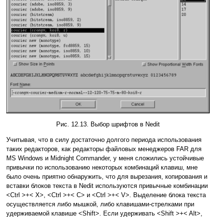
Рис. 12.13. Выбор шрифтов в Nedit
Учитывая, что в силу достаточно долгого периода использования
таких редакторов, как редакторы файловых менеджеров FAR для
MS Windows и Midnight Commander, у меня сложились устойчивые
привычки по использованию некоторых комбинаций клавиш, мне
было очень приятно обнаружить, что для вырезания, копирования и
вставки блоков текста в Nedit используются привычные комбинации
<Ctrl >+< X>, <Ctrl >+< C> и <Ctrl >+< V>. Выделение блока текста
осуществляется либо мышкой, либо клавишами-стрелками при
удерживаемой клавише <Shift>. Если удерживать <Shift >+< Alt>,