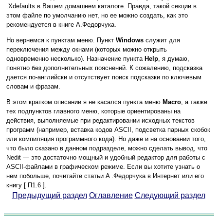
.Xdefaults в Вашем домашнем каталоге. Правда, такой секции в
этом файле по умолчанию нет, но ее можно создать, как это
рекомендуется в книге А.Федорчука.
Но вернемся к пунктам меню. Пункт
Windows
служит для
переключения между окнами (которых можно открыть
одновременно несколько). Назначение пункта
Help
, я думаю,
понятно без дополнительных пояснений. К сожалению, подсказка
дается по-английски и отсутствует поиск подсказки по ключевым
словам и фразам.
В этом кратком описании я не касался пункта меню
Macro
, а также
тех подпунктов главного меню, которые ориентированы на
действия, выполняемые при редактировании исходных текстов
программ (например, вставка кодов ASCII, подсветка парных скобок
или компиляция программного кода). Но даже и на основании того,
что было сказано в данном подразделе, можно сделать вывод, что
Nedit — это достаточно мощный и удобный редактор для работы с
ASCII-файлами в графическом режиме. Если вы хотите узнать о
нем побольше, почитайте статьи A .Федорчука в Интернет или его
книгу [ П1.6 ].
Предыдущий раздел
Оглавление
Следующий раздел