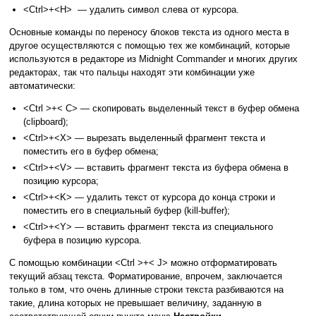
<Ctrl>+<H> — удалить символ слева от курсора.
Основные команды по переносу блоков текста из одного места в
другое осуществляются с помощью тех же комбинаций, которые
используются в редакторе из Midnight Commander и многих других
редакторах, так что пальцы находят эти комбинации уже
автоматически:
<Ctrl >+< C> — скопировать выделенный текст в буфер обмена
(clipboard);
<Ctrl>+<X> — вырезать выделенный фрагмент текста и
поместить его в буфер обмена;
<Ctrl>+<V> — вставить фрагмент текста из буфера обмена в
позицию курсора;
<Ctrl>+<K> — удалить текст от курсора до конца строки и
поместить его в специальный буфер (kill-buffer);
<Ctrl>+<Y> — вставить фрагмент текста из специального
буфера в позицию курсора.
С помощью комбинации <Ctrl >+< J> можно отформатировать
текущий абзац текста. Форматирование, впрочем, заключается
только в том, что очень длинные строки текста разбиваются на
такие, длина которых не превышает величину, заданную в