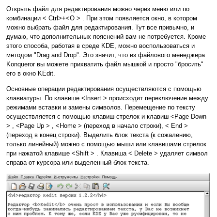
Открыть файл для редактирования можно через меню или по
комбинации < Ctrl>+<O > . При этом появляется окно, в котором
можно выбрать файл для редактирования. Тут все привычно, и
думаю, что дополнительных пояснений вам не потребуется. Кроме
этого способа, работая в среде KDE, можно воспользоваться и
методом "Drag and Drop". Это значит, что из файлового менеджера
Konqueror вы можете прихватить файл мышкой и просто "бросить"
его в окно KEdit.
Основные операции редактирования осуществляются с помощью
клавиатуры. По клавише <Insert > происходит переключение между
режимами вставки и замены символов. Перемещение по тексту
осуществляется с помощью клавиш-стрелок и клавиш <Page Down
> , <Page Up > , <Home > (переход в начало строки), < End >
(переход в конец строки). Выделить блок текста (к сожалению,
только линейный) можно с помощью мыши или клавишами стрелок
при нажатой клавише <Shift > . Клавиша < Delete > удаляет символ
справа от курсора или выделенный блок текста.