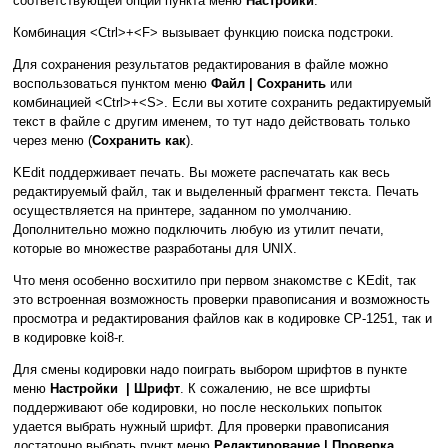
соответствующей опции пункта меню
Настройки
.
Комбинация <Ctrl>+<F> вызывает функцию поиска подстроки.
Для сохранения результатов редактирования в файле можно
воспользоваться пунктом меню
Файл | Сохранить
или
комбинацией <Ctrl>+<S>. Если вы хотите сохранить редактируемый
текст в файле с другим именем, то тут надо действовать только
через меню (
Сохранить как
).
KEdit поддерживает печать. Вы можете распечатать как весь
редактируемый файл, так и выделенный фрагмент текста. Печать
осуществляется на принтере, заданном по умолчанию.
Дополнительно можно подключить любую из утилит печати,
которые во множестве разработаны для UNIX.
Что меня особенно восхитило при первом знакомстве с KEdit, так
это встроенная возможность проверки правописания и возможность
просмотра и редактирования файлов как в кодировке CP-1251, так и
в кодировке koi8-r.
Для смены кодировки надо поиграть выбором шрифтов в пункте
меню
Настройки | Шрифт
. К сожалению, не все шрифты
поддерживают обе кодировки, но после нескольких попыток
удается выбрать нужный шрифт. Для проверки правописания
достаточно выбрать пункт меню
Редактирование | Проверка