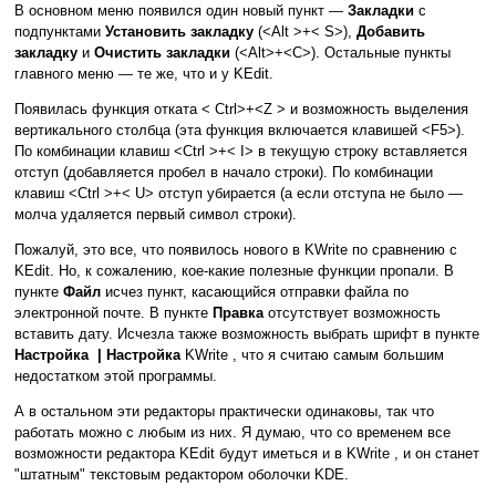
В основном меню появился один новый пункт —
Закладки
с
подпунктами
Установить закладку
(<Alt >+< S>),
Добавить
закладку
и
Очистить закладки
(<Alt>+<C>). Остальные пункты
главного меню — те же, что и у KEdit.
Появилась функция отката < Ctrl>+<Z > и возможность выделения
вертикального столбца (эта функция включается клавишей <F5>).
По комбинации клавиш <Ctrl >+< I> в текущую строку вставляется
отступ (добавляется пробел в начало строки). По комбинации
клавиш <Ctrl >+< U> отступ убирается (а если отступа не было —
молча удаляется первый символ строки).
Пожалуй, это все, что появилось нового в KWrite по сравнению с
KEdit. Но, к сожалению, кое-какие полезные функции пропали. В
пункте
Файл
исчез пункт, касающийся отправки файла по
электронной почте. В пункте
Правка
отсутствует возможность
вставить дату. Исчезла также возможность выбрать шрифт в пункте
Настройка | Настройка
KWrite , что я считаю самым большим
недостатком этой программы.
А в остальном эти редакторы практически одинаковы, так что
работать можно с любым из них. Я думаю, что со временем все
возможности редактора KEdit будут иметься и в KWrite , и он станет
"штатным" текстовым редактором оболочки KDE.