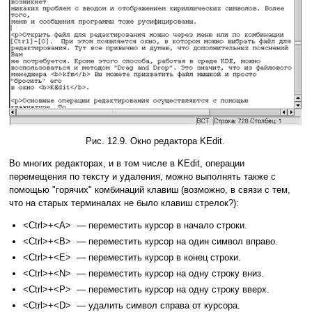
Рис. 12.9. Окно редактора KEdit.
Во многих редакторах, и в том числе в KEdit, операции
перемещения по тексту и удаления, можно выполнять также с
помощью "горячих" комбинаций клавиш (возможно, в связи с тем,
что на старых терминалах не было клавиш стрелок?):
<Ctrl>+<A> — переместить курсор в начало строки.
<Ctrl>+<B> — переместить курсор на один символ вправо.
<Ctrl>+<E> — переместить курсор в конец строки.
<Ctrl>+<N> — переместить курсор на одну строку вниз.
<Ctrl>+<P> — переместить курсор на одну строку вверх.
<Ctrl>+<D> — удалить символ справа от курсора.