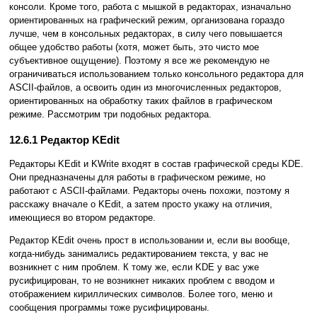
консоли. Кроме того, работа с мышкой в редакторах, изначально
ориентированных на графический режим, организована гораздо
лучше, чем в консольных редакторах, в силу чего повышается
общее удобство работы (хотя, может быть, это чисто мое
субъективное ощущение). Поэтому я все же рекомендую не
ограничиваться использованием только консольного редактора для
ASCII-файлов, а освоить один из многочисленных редакторов,
ориентированных на обработку таких файлов в графическом
режиме. Рассмотрим три подобных редактора.
12.6.1 Редактор KEdit
Редакторы KEdit и KWrite входят в состав графической среды KDE.
Они предназначены для работы в графическом режиме, но
работают с ASCII-файлами. Редакторы очень похожи, поэтому я
расскажу вначале о KEdit, а затем просто укажу на отличия,
имеющиеся во втором редакторе.
Редактор KEdit очень прост в использовании и, если вы вообще,
когда-нибудь занимались редактированием текста, у вас не
возникнет с ним проблем. К тому же, если KDE у вас уже
русифицирован, то не возникнет никаких проблем с вводом и
отображением кириллических символов. Более того, меню и
сообщения программы тоже русифицированы.