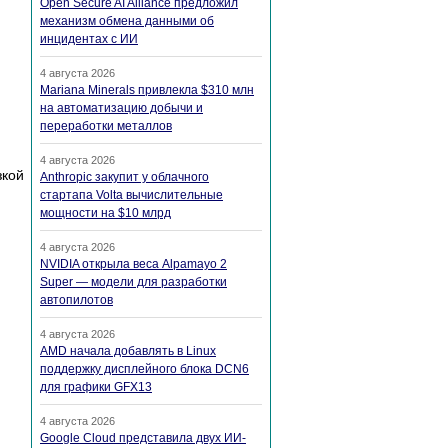
Open Secure AI Alliance предложил
механизм обмена данными об
инцидентах с ИИ
4 августа 2026
Mariana Minerals привлекла $310 млн
на автоматизацию добычи и
переработки металлов
4 августа 2026
кой
Anthropic закупит у облачного
стартапа Volta вычислительные
мощности на $10 млрд
4 августа 2026
NVIDIA открыла веса Alpamayo 2
Super — модели для разработки
автопилотов
4 августа 2026
AMD начала добавлять в Linux
поддержку дисплейного блока DCN6
для графики GFX13
4 августа 2026
Google Cloud представила двух ИИ-