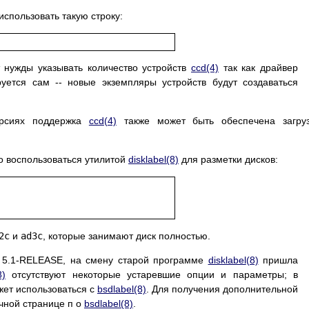
использовать такую строку:
 нужды указывать количество устройств
ccd
(4)
так как драйвер
уется сам -- новые экземпляры устройств будут создаваться
.
ерсиях поддержка
ccd
(4)
также может быть обеспечена загруз
о воспользоваться утилитой
disklabel
(8)
для разметки дисков:
2c
и
ad3c
, которые занимают диск полностью.
5.1-RELEASE, на смену старой программе
disklabel
(8)
пришла
8)
отсутствуют некоторые устаревшие опции и параметры; в
ет использоваться с
bsdlabel
(8)
. Для получения дополнительной
чной странице п о
bsdlabel
(8)
.