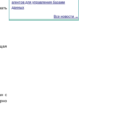
агентов для управления базами
данных
вать
Все новости →
ущая
ан с
ерно