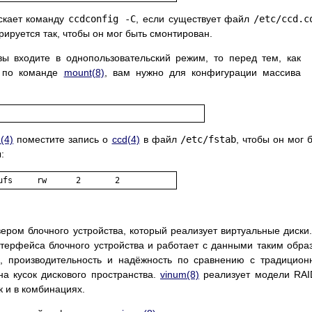
скает команду
ccdconfig -C
, если существует файл
/etc/ccd.c
ируется так, чтобы он мог быть смонтирован.
ы входите в однопользовательский режим, то перед тем, как
по команде
mount
(8)
, вам нужно для конфигурации массива
d
(4)
поместите запись о
ccd
(4)
в файл
/etc/fstab
, чтобы он мог 
:
ром блочного устройства, который реализует виртуальные диски
терфейса блочного устройства и работает с данными таким обра
ть, производительность и надёжность по сравнению с традицио
на кусок дискового пространства.
vinum
(8)
реализует модели RAI
к и в комбинациях.