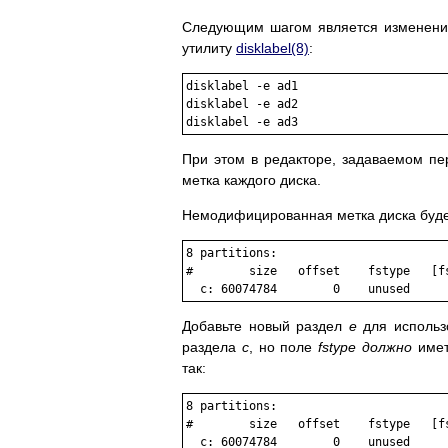
Следующим шагом является изменение
утилиту
disklabel
(8)
:
disklabel -e ad1

disklabel -e ad2

При этом в редакторе, задаваемом п
метка каждого диска.
Немодифицированная метка диска буд
8 partitions:

#        size   offset    fstype   [fs
Добавьте новый раздел
e
для использ
раздела
c
, но поле
fstype
должно
имет
так:
8 partitions:

#        size   offset    fstype   [fs
  c: 60074784        0    unused     