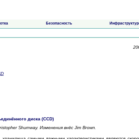
отка
Безопасность
Инфраструктур
20
SD
ъединённого диска (CCD)
istopher Shumway.
Изменения внёс
Jim Brown.
 хранилища самыми важными характеристиками являются скоро