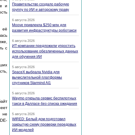
Правительство создало рабочую
ое и
группу по ИИ и авторскому праву
ость
6 августа 2026
Moove привлекла $250 млн для
а её
развития инфраструктуры роботакси
лась
6 августа 2026
иже,
ИТ-компании предложили упростить
ть с
использование обезличенных данных
для обучения ИИ
ших
5 августа 2026
сть,
SpaceX выбрала Nvidia для
вычислительной платформы
спутников Starmind AI1
5 августа 2026
Waymo открыла сервис беспилотных
байт
такси в Далласе без списка ожидания
меет
E не
5 августа 2026
WIRED: Белый дом подготовил
IDE-
закрытую схему проверки передовых
ИИ-моделей