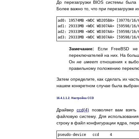
До перезагрузки BIOS системы была 
Более важно то, что при перезагрузке 
ad0: 19574MB <WDC WD205BA> [39770/16/6
ad1: 29333MB <WDC WD307AA> [59598/16/6
ad2: 29333MB <WDC WD307AA> [59598/16/6
Замечание:
Если FreeBSD не р
переключателей на них. На больши
Он
не имеет
отношения к выбор
правильному положению переключ
Затем определите, как сделать их час
нашем конкретном случае была выбран
16.4.1.1.2. Настройка CCD
Драйвер
ccd
(4)
позволяет вам взять 
файловую систему. Для использовани
строку в файл конфигурации ядра, пере