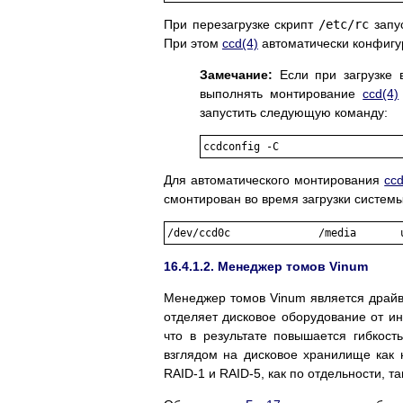
При перезагрузке скрипт
/etc/rc
запу
При этом
ccd
(4)
автоматически конфигур
Замечание:
Если при загрузке в
выполнять монтирование
ccd
(4)
запустить следующую команду:
Для автоматического монтирования
cc
смонтирован во время загрузки системы
16.4.1.2. Менеджер томов Vinum
Менеджер томов Vinum является драйве
отделяет дисковое оборудование от ин
что в результате повышается гибкос
взглядом на дисковое хранилище как 
RAID-1 и RAID-5, как по отдельности, та