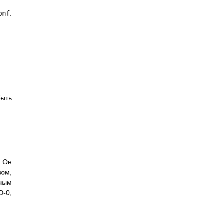
onf
.
быть
. Он
зом,
нным
D-0,