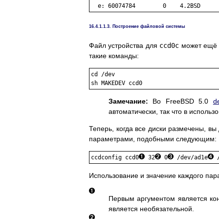
16.4.1.1.3. Построение файловой системы
Файл устройства для
ccd0c
может ещё н
такие команды:
cd /dev

Замечание:
Во FreeBSD 5.0
d
автоматически, так что в использ
Теперь, когда все диски размечены, в
параметрами, подобными следующим:
ccdconfig ccd0
 32
 0
 /dev/ad1e
Использование и значение каждого пар
Первым аргументом является ко
является необязательной.