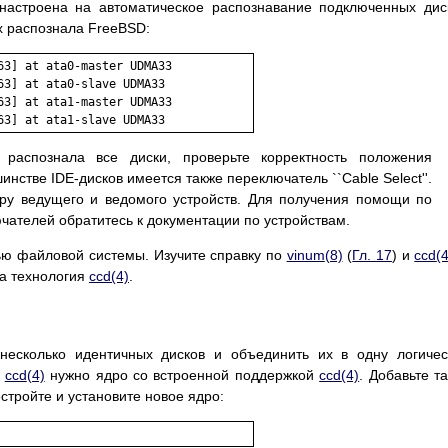
настроена на автоматическое распознавание подключенных дис
их распознала FreeBSD:
3] at ata0-master UDMA33

3] at ata0-slave UDMA33

3] at ata1-master UDMA33

аспознала все диски, проверьте корректность положения
нстве IDE-дисков имеется также переключатель ``Cable Select''.
у ведущего и ведомого устройств. Для получения помощи по
ателей обратитесь к документации по устройствам.
тью файловой системы. Изучите справку по
vinum
(8)
(
Гл. 17
) и
ccd
(
а технология
ccd
(4)
.
несколько идентичных дисков и объединить их в одну логиче
я
ccd
(4)
нужно ядро со встроенной поддержкой
ccd
(4)
. Добавьте т
стройте и установите новое ядро: