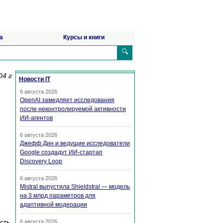
а
Курсы и книги
🔍
04 г
Новости IT
6 августа 2026
OpenAI замедляет исследования
после неконтролируемой активности
ИИ-агентов
6 августа 2026
Джефф Дин и ведущие исследователи
Google создадут ИИ-стартап
Discovery Loop
6 августа 2026
Mistral выпустила Shieldstral — модель
на 3 млрд параметров для
адаптивной модерации
сть,
6 августа 2026