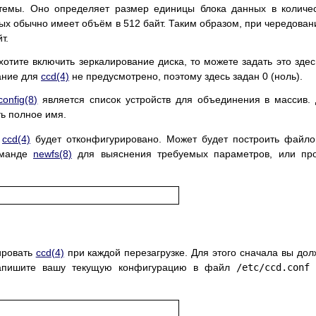
темы. Оно определяет размер единицы блока данных в количе
рых обычно имеет объём в 512 байт. Таким образом, при чередован
т.
хотите включить зеркалирование диска, то можете задать это здес
ание для
ccd
(4)
не предусмотрено, поэтому здесь задан 0 (ноль).
config
(8)
является список устройств для объединения в массив.
ть полное имя.
о
ccd
(4)
будет отконфигурировано. Может будет построить файл
команде
newfs
(8)
для выяснения требуемых параметров, или про
ировать
ccd
(4)
при каждой перезагрузке. Для этого сначала вы до
 Запишите вашу текущую конфигурацию в файл
/etc/ccd.conf