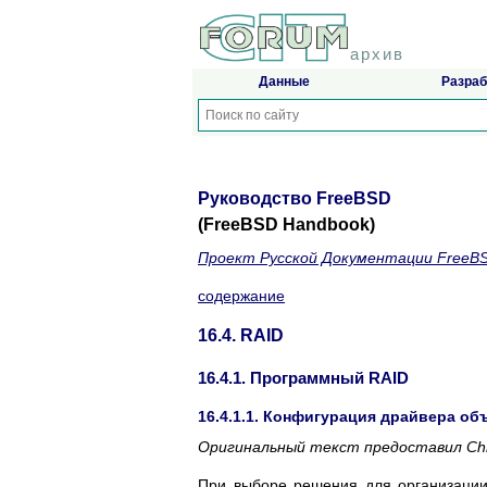
архив
Данные
Разраб
Руководство FreeBSD
(FreeBSD Handbook)
Проект Русской Документации FreeB
содержание
16.4. RAID
16.4.1. Программный RAID
16.4.1.1. Конфигурация драйвера об
Оригинальный текст предоставил
Chr
При выборе решения для организации