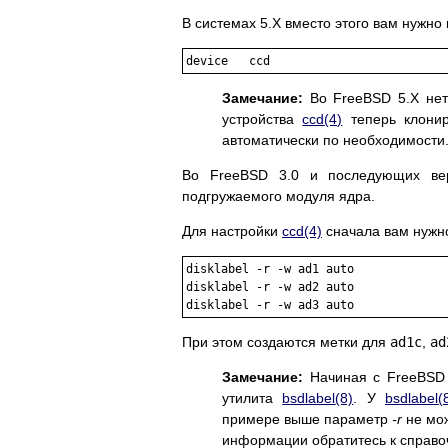
В системах 5.X вместо этого вам нужно 
Замечание:
Во FreeBSD 5.X нет
устройства
ccd
(4)
теперь клонир
автоматически по необходимости
Во FreeBSD 3.0 и последующих в
подгружаемого модуля ядра.
Для настройки
ccd
(4)
сначала вам нужн
disklabel -r -w ad1 auto

disklabel -r -w ad2 auto

При этом создаются метки для
ad1c
,
ad
Замечание:
Начиная с FreeBSD 
утилита
bsdlabel
(8)
. У
bsdlabel
(
примере выше параметр
-r
не мож
информации обратитесь к справо