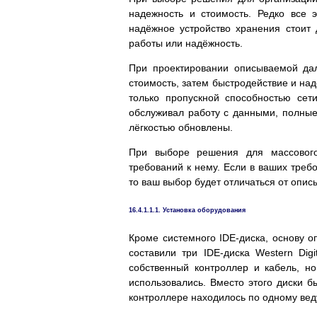
надежность и стоимость. Редко все 
надёжное устройство хранения стоит 
работы или надёжность.
При проектировании описываемой да
стоимость, затем быстродействие и на
только пропускной способностью сет
обслуживал работу с данными, полные 
лёгкостью обновлены.
При выборе решения для массовог
требований к нему. Если в ваших треб
то ваш выбор будет отличаться от опис
16.4.1.1.1. Установка оборудования
Кроме системного IDE-диска, основу
составили три IDE-диска Western Di
собственный контроллер и кабель, н
использовались. Вместо этого диски 
контроллере находилось по одному вед