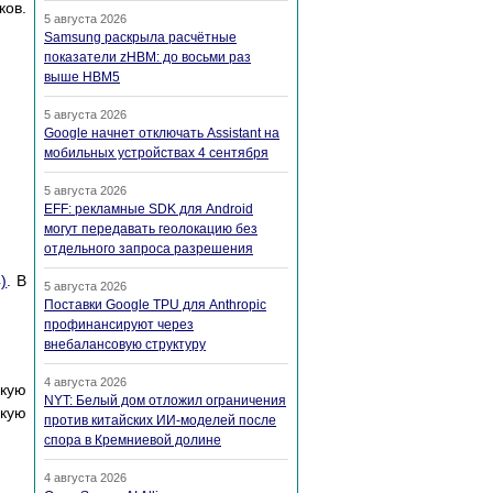
ков.
5 августа 2026
Samsung раскрыла расчётные
показатели zHBM: до восьми раз
выше HBM5
5 августа 2026
Google начнет отключать Assistant на
мобильных устройствах 4 сентября
5 августа 2026
EFF: рекламные SDK для Android
могут передавать геолокацию без
отдельного запроса разрешения
4)
. В
5 августа 2026
Поставки Google TPU для Anthropic
профинансируют через
внебалансовую структуру
4 августа 2026
скую
NYT: Белый дом отложил ограничения
акую
против китайских ИИ-моделей после
спора в Кремниевой долине
4 августа 2026