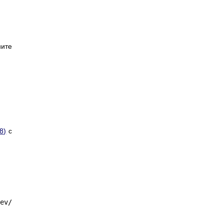
ните
(8)
с
dev/