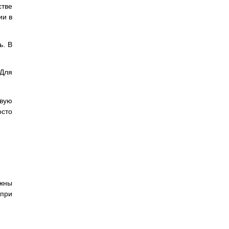
стве
ии в
ь. В
 Для
овую
сто
лжны
при