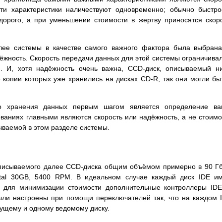
эти характеристики наличествуют одновременно; обычно быстр
дорого, а при уменьшении стоимости в жертву приносятся скор
лее системы в качестве самого важного фактора была выбран
дёжность. Скорость передачи данных для этой системы ограничива
и. И, хотя надёжность очень важна, CCD-диск, описываемый н
копии которых уже хранились на дисках CD-R, так они могли бы
о хранения данных первым шагом является определение ва
ованиях главными являются скорость или надёжность, а не стоимо
ываемой в этом разделе системы.
 описываемого далее CCD-диска общим объёмом примерно в 90 Г
gital 30GB, 5400 RPM. В идеальном случае каждый диск IDE и
о для минимизации стоимости дополнительные контроллеры ID
были настроены при помощи переключателей так, что на каждом 
ущему и одному ведомому диску.