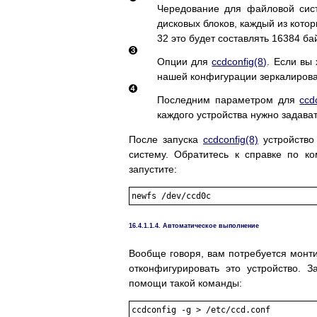
Чередование для файловой сис
дисковых блоков, каждый из кото
32 это будет составлять 16384 бай
Опции для
ccdconfig
(8)
. Если вы 
нашей конфигурации зеркалиров
Последним параметром для
ccd
каждого устройства нужно задава
После запуска
ccdconfig
(8)
устройств
систему. Обратитесь к справке по 
запустите:
16.4.1.1.4. Автоматическое выполнение
Вообще говоря, вам потребуется монт
отконфигурировать это устройство.
помощи такой команды: