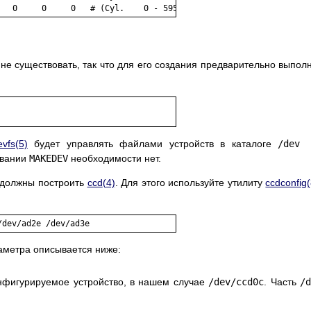
е существовать, так что для его создания предварительно выпол
evfs
(5)
будет управлять файлами устройств в каталоге
/dev
овании
MAKEDEV
необходимости нет.
ы должны построить
ccd
(4)
. Для этого используйте утилиту
ccdconfig
аметра описывается ниже:
нфигурируемое устройство, в нашем случае
/dev/ccd0c
. Часть
/