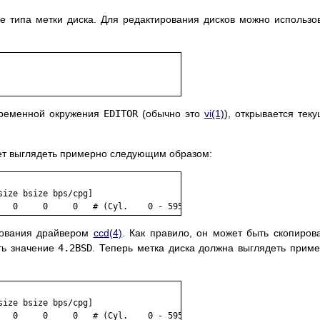
 типа метки диска. Для редактирования дисков можно использо
еременной окружения
EDITOR
(обычно это
vi
(1)
), открывается тек
ет выглядеть примерно следующим образом:
ize bsize bps/cpg]

ования драйвером
ccd
(4)
. Как правило, он может быть скопиров
ь значение
4.2BSD
. Теперь метка диска должна выглядеть прим
ize bsize bps/cpg]

   0     0     0   # (Cyl.    0 - 59597)
