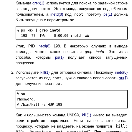
Команда
grep
(1)
используется для поиска по заданной строке
в выходном потоке. Эта команда запускается под обычным
пользователем, а
inetd
(8)
под
root
, поэтому
ps
(1)
должна
быть запущена с параметром
ax
.
%
ps -ax | grep inetd
Итак, PID
inetd
(8)
198. В некоторых случаях в выводе
команды может также появиться
grep inetd
. Это из-за
способа, которым
ps
(1)
получает список запущенных
процессов.
Используйте
kill
(1)
для отправки сигнала. Поскольку
inetd
(8)
запускается из под
root
, нужно сначала использовать
su
(1)
для получения прав
root
.
%
su
Password:
#
/bin/kill -s HUP 198
Как и большинство команд
UNIX
®,
kill
(1)
ничего не выведет,
если отработает нормально. Если вы посылаете сигнал
процессу, которым не владеете, на экране появится ``
kill:
PID
: Operation not permitted
''. При неправильно