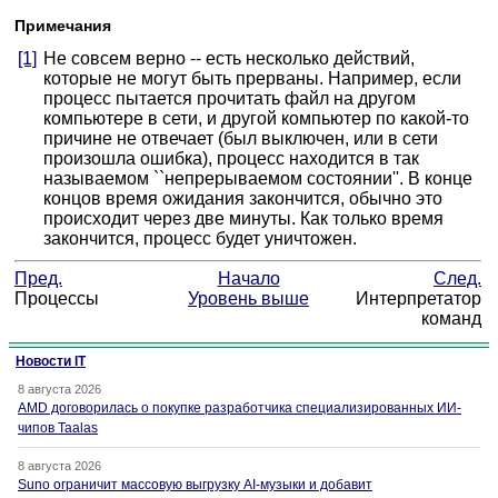
Примечания
[1]
Не совсем верно -- есть несколько действий,
которые не могут быть прерваны. Например, если
процесс пытается прочитать файл на другом
компьютере в сети, и другой компьютер по какой-то
причине не отвечает (был выключен, или в сети
произошла ошибка), процесс находится в так
называемом ``непрерываемом состоянии''. В конце
концов время ожидания закончится, обычно это
происходит через две минуты. Как только время
закончится, процесс будет уничтожен.
Пред.
Начало
След.
Процессы
Уровень выше
Интерпретатор
команд
Новости IT
8 августа 2026
AMD договорилась о покупке разработчика специализированных ИИ-
чипов Taalas
8 августа 2026
Suno ограничит массовую выгрузку AI-музыки и добавит