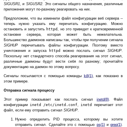
SIGUSR1
, и
SIGUSR2
. Это сигналы общего назначения, различные
приложения могут по-разному реагировать на них.
Предположим, что вы изменили файл конфигурации веб сервера --
теперь нужно указать ему перечитать конфигурацию. Можно
остановить и запустить
httpd
, но это приведет к кратковременной
остановке сервера, которая может быть нежелательна.
Большинство даемонов написаны так, чтобы при получении сигнала
SIGHUP
перечитывать файлы конфигурации. Поэтому вместо
уничтожения и запуска
httpd
можно послать сигнал
SIGHUP
.
Поскольку нет стандартного способа реагирования на этот сигнал,
различные даемоны будут вести себя по разному; прочитайте
документацию на даемон по этому вопросу.
Сигналы посылаются с помощью команды
kill
(1)
, как показано в
этом примере.
Отправка сигнала процессу
Этот пример показывает как послать сигнал
inetd
(8)
. Файл
конфигурации
inetd
/etc/inetd.conf
,
inetd
перечитает этот
файл, если ему отправить сигнал
SIGHUP
.
Нужно определить PID процесса, которому вы хотите
отправить сигнал. Сделайте это с помощью
ps
(1)
и
grep
(1)
.