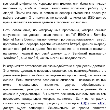
греческой мифологии; хорошие или плохие, они были спутниками
человека и, вообще говоря, выполняли полезную работу для
людей. Почти как веб- и почтовые серверы выполняют полезную
работу сегодня. Это причина, по которой талисманом BSD долгое
время является веселый даемон в тапочках и с вилами.
Есть соглашение, по которому имя программы, которая обычно
запускается как даемон, заканчивается на ``d''.
BIND
это Berkeley
Internet Name Daemon (выполняемая программа называется
named
),
программа веб сервера
Apache
называется
httpd
, даемон очереди
печати это
lpd
и так далее. Это соглашение, а не жесткое правило;
например, главный почтовый даемон для
Sendmail
называется
sendmail
, а не
maild
, как вы могли бы предположить.
Иногда может потребоваться взаимодействие с процессом даемона.
Эти можно сделать с помощью
сигналов
, т.е. взаимодействовать с
даемонами (или с любыми запущенными процессами), посылая им
сигнал. Есть множество различных сигналов -- некоторые из них
имеют специальное значение, другие обрабатываются
приложением, реакция которого на эти сигналы должна быть
описана в документации. Вы можете посылать сигналы только тем
процессам, владельцем которых являетесь. Если вы отправите
сигнал какому-то другому процессу с помощью
kill
(1)
или
kill
(2)
,
доступ будет запрещен. Исключением из правил является