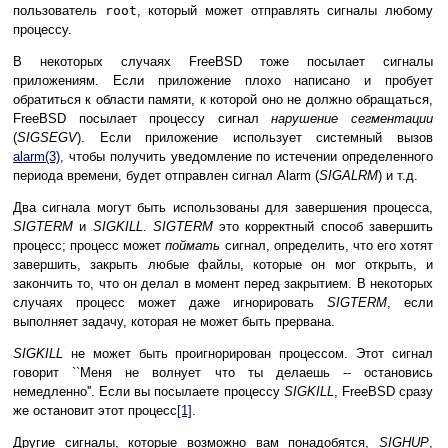
пользователь
root
, который может отправлять сигналы любому
процессу.
В некоторых случаях FreeBSD тоже посылает сигналы
приложениям. Если приложение плохо написано и пробует
обратиться к области памяти, к которой оно не должно обращаться,
FreeBSD посылает процессу сигнал
нарушение сегментации
(
SIGSEGV
). Если приложение использует системный вызов
alarm
(3)
, чтобы получить уведомление по истечении определенного
периода времени, будет отправлен сигнал Alarm (
SIGALRM
) и т.д.
Два сигнала могут быть использованы для завершения процесса,
SIGTERM
и
SIGKILL
.
SIGTERM
это корректный способ завершить
процесс; процесс может
поймать
сигнал, определить, что его хотят
завершить, закрыть любые файлы, которые он мог открыть, и
закончить то, что он делал в момент перед закрытием. В некоторых
случаях процесс может даже игнорировать
SIGTERM
, если
выполняет задачу, которая не может быть прервана.
SIGKILL
не может быть проигнорирован процессом. Этот сигнал
говорит ``Меня не волнует что ты делаешь -- остановись
немедленно''. Если вы посылаете процессу
SIGKILL
, FreeBSD сразу
же остановит этот процесс
[1]
.
Другие сигналы, которые возможно вам понадобятся,
SIGHUP
,