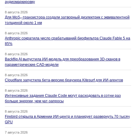
аудиомаркировку
8 августа 2026
Для MoS₂-транзистора создали затворный диэлектрик с эквивалентной
толщиной около 1 нм
8 августа 2026
Anthropic сократила число срабатываний биофильтра Claude Fable 5 на
85%
8 августа 2026
Backflip AI выпустила ИИ-модель для преобразования 3D-сканов в
параметрические CAD-модели
8 августа 2026
Cloudflare запустила бета-версию браузера Kitesurf для ИИ-агентов
8 августа 2026
Интенсивные задания Claude Code могут расходовать в сотни раз
больше энергии, чем чат-запросы
8 августа 2026
Firebird открыла в Армении ИИ-центр и планирует развернуть 70 тысяч
GPU
7 августа 2026