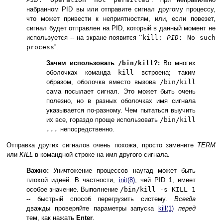
набранном PID вы или отправите сигнал другому процессу,
что может привести к неприятностям, или, если повезет,
сигнал будет отправлен на PID, который в данный момент не
используется -- на экране появится ``
kill:
PID
: No such
process
''.
Зачем использовать
/bin/kill
?:
Во многих
оболочках команда
kill
встроена; таким
образом, оболочка вместо вызова
/bin/kill
сама посылает сигнал. Это может быть очень
полезно, но в разных оболочках имя сигнала
указывается по-разному. Чем пытаться выучить
их все, гораздо проще использовать
/bin/kill
...
непосредственно.
Отправка других сигналов очень похожа, просто замените
TERM
или
KILL
в командной строке на имя другого сигнала.
Важно:
Уничтожение процессов наугад может быть
плохой идеей. В частности,
init
(8)
, чей PID 1, имеет
особое значение. Выполнение
/bin/kill -s KILL 1
-- быстрый способ перегрузить систему.
Всегда
дважды проверяйте параметры запуска
kill
(1)
перед
тем, как нажать
Enter
.