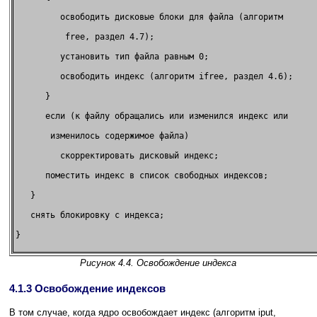
         освободить дисковые блоки для файла (алгоритм  

          free, раздел 4.7);                            

         установить тип файла равным 0;                 

         освободить индекс (алгоритм ifree, раздел 4.6);

      }                                                 

      если (к файлу обращались или изменился индекс или 

       изменилось содержимое файла)                     

         скорректировать дисковый индекс;               

      поместить индекс в список свободных индексов;     

   }                                                    

   снять блокировку с индекса;                          

}                                                       

Рисунок 4.4. Освобождение индекса
4.1.3 Освобождение индексов
В том случае, когда ядро освобождает индекс (алгоритм iput,