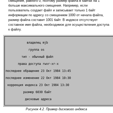
смещения, равного 0, поэтому размер файла в байтах на 1
больше максимального смещения. Например, если
пользователь создает файл и записывает только 1 байт
информации по адресу со смещением 1000 от начала файла,
размер файла составит 1001 байт. В индексе отсутствует
составное имя файла, необходимое для осуществления доступа
к файлу.
            владелец mjb             

             группа os               

         тип - обычный файл          

       права доступа rwxr-xr-x       

последнее обращение 23 Окт 1984 13:45

последнее изменение 22 Окт 1984 10:30

 коррекция индекса 23 Окт 1984 13:30 

          размер 6030 байт           

           дисковые адреса           

Рисунок 4.2. Пример дискового индекса