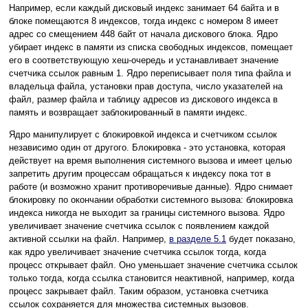
Например, если каждый дисковый индекс занимает 64 байта и в
блоке помещаются 8 индексов, тогда индекс с номером 8 имеет
адрес со смещением 448 байт от начала дискового блока. Ядро
убирает индекс в памяти из списка свободных индексов, помещает
его в соответствующую хеш-очередь и устанавливает значение
счетчика ссылок равным 1. Ядро переписывает поля типа файла и
владельца файла, установки прав доступа, число указателей на
файл, размер файла и таблицу адресов из дискового индекса в
память и возвращает заблокированный в памяти индекс.
Ядро манипулирует с блокировкой индекса и счетчиком ссылок
независимо один от другого. Блокировка - это установка, которая
действует на время выполнения системного вызова и имеет целью
запретить другим процессам обращаться к индексу пока тот в
работе (и возможно хранит противоречивые данные). Ядро снимает
блокировку по окончании обработки системного вызова: блокировка
индекса никогда не выходит за границы системного вызова. Ядро
увеличивает значение счетчика ссылок с появлением каждой
активной ссылки на файл. Например,
в разделе 5.1
будет показано,
как ядро увеличивает значение счетчика ссылок тогда, когда
процесс открывает файл. Оно уменьшает значение счетчика ссылок
только тогда, когда ссылка становится неактивной, например, когда
процесс закрывает файл. Таким образом, установка счетчика
ссылок сохраняется для множества системных вызовов.