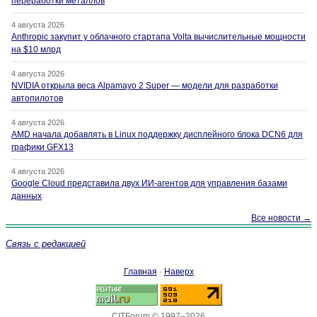
переработки металлов
4 августа 2026
Anthropic закупит у облачного стартапа Volta вычислительные мощности
на $10 млрд
4 августа 2026
NVIDIA открыла веса Alpamayo 2 Super — модели для разработки
автопилотов
4 августа 2026
AMD начала добавлять в Linux поддержку дисплейного блока DCN6 для
графики GFX13
4 августа 2026
Google Cloud представила двух ИИ-агентов для управления базами
данных
Все новости →
Связь с редакцией
Главная
·
Наверх
CITForum © 1997–2026