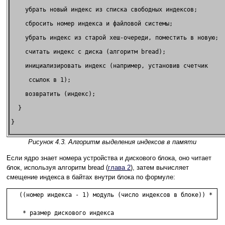
    убрать новый индекс из списка свободных индексов;      

    сбросить номер индекса и файловой системы;             

    убрать индекс из старой хеш-очереди, поместить в новую;

    считать индекс с диска (алгоритм bread);               

    инициализировать индекс (например, установив счетчик   

     ссылок в 1);                                          

    возвратить (индекс);                                   

  }                                                        

}                                                          

Рисунок 4.3. Алгоритм выделения индексов в памяти
Если ядро знает номера устройства и дискового блока, оно читает
блок, используя алгоритм bread (
глава 2
), затем вычисляет
смещение индекса в байтах внутри блока по формуле:
   ((номер индекса - 1) модуль (число индексов в блоке)) *

    * размер дискового индекса