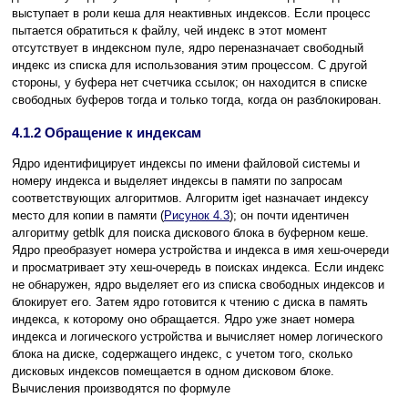
выступает в роли кеша для неактивных индексов. Если процесс
пытается обратиться к файлу, чей индекс в этот момент
отсутствует в индексном пуле, ядро переназначает свободный
индекс из списка для использования этим процессом. С другой
стороны, у буфера нет счетчика ссылок; он находится в списке
свободных буферов тогда и только тогда, когда он разблокирован.
4.1.2 Обращение к индексам
Ядро идентифицирует индексы по имени файловой системы и
номеру индекса и выделяет индексы в памяти по запросам
соответствующих алгоритмов. Алгоритм iget назначает индексу
место для копии в памяти (
Рисунок 4.3
); он почти идентичен
алгоритму getblk для поиска дискового блока в буферном кеше.
Ядро преобразует номера устройства и индекса в имя хеш-очереди
и просматривает эту хеш-очередь в поисках индекса. Если индекс
не обнаружен, ядро выделяет его из списка свободных индексов и
блокирует его. Затем ядро готовится к чтению с диска в память
индекса, к которому оно обращается. Ядро уже знает номера
индекса и логического устройства и вычисляет номер логического
блока на диске, содержащего индекс, с учетом того, сколько
дисковых индексов помещается в одном дисковом блоке.
Вычисления производятся по формуле