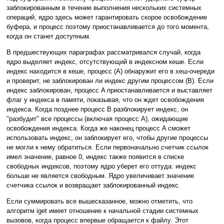
заблокированным в течение выполнения нескольких системных
операций, ядро здесь может гарантировать скорое освобождение
буфера, и процесс поэтому приостанавливается до того момента,
когда он станет доступным.
В предшествующих параграфах рассматривался случай, когда
ядро выделяет индекс, отсутствующий в индексном кеше. Если
индекс находится в кеше, процесс (A) обнаружит его в хеш-очереди
и проверит, не заблокирован ли индекс другим процессом (B). Если
индекс заблокирован, процесс A приостанавливается и выставляет
флаг у индекса в памяти, показывая, что он ждет освобождения
индекса. Когда позднее процесс B разблокирует индекс, он
"разбудит" все процессы (включая процесс A), ожидающие
освобождения индекса. Когда же наконец процесс A сможет
использовать индекс, он заблокирует его, чтобы другие процессы
не могли к нему обратиться. Если первоначально счетчик ссылок
имел значение, равное 0, индекс также появится в списке
свободных индексов, поэтому ядро уберет его оттуда: индекс
больше не является свободным. Ядро увеличивает значение
счетчика ссылок и возвращает заблокированный индекс.
Если суммировать все вышесказанное, можно отметить, что
алгоритм iget имеет отношение к начальной стадии системных
вызовов, когда процесс впервые обращается к файлу. Этот