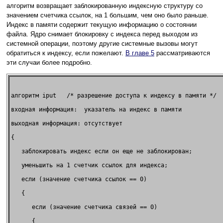
алгоритм возвращает заблокированную индексную структуру со
значением счетчика ссылок, на 1 большим, чем оно было раньше.
Индекс в памяти содержит текущую информацию о состоянии
файла. Ядро снимает блокировку с индекса перед выходом из
системной операции, поэтому другие системные вызовы могут
обратиться к индексу, если пожелают.
В главе 5
рассматриваются
эти случаи более подробно.
алгоритм iput   /* разрешение доступа к индексу в памяти */

входная информация:  указатель на индекс в памяти       

выходная информация: отсутствует                        

{                                                       

   заблокировать индекс если он еще не заблокирован;    

   уменьшить на 1 счетчик ссылок для индекса;           

   если (значение счетчика ссылок == 0)                 

   {                                                    

      если (значение счетчика связей == 0)              

      {                                                 
