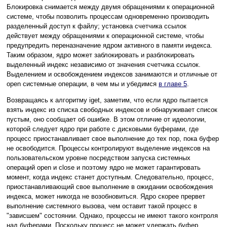
Блокировка снимается между двумя обращениями к операционной
системе, чтобы позволить процессам одновременно производить
разделенный доступ к файлу; установка счетчика ссылок
действует между обращениями к операционной системе, чтобы
предупредить переназначение ядром активного в памяти индекса.
Таким образом, ядро может заблокировать и разблокировать
выделенный индекс независимо от значения счетчика ссылок.
Выделением и освобождением индексов занимаются и отличные от
open системные операции, в чем мы и убедимся
в главе 5
.
Возвращаясь к алгоритму iget, заметим, что если ядро пытается
взять индекс из списка свободных индексов и обнаруживает список
пустым, оно сообщает об ошибке. В этом отличие от идеологии,
которой следует ядро при работе с дисковыми буферами, где
процесс приостанавливает свое выполнение до тех пор, пока буфер
не освободится. Процессы контролируют выделение индексов на
пользовательском уровне посредством запуска системных
операций open и close и поэтому ядро не может гарантировать
момент, когда индекс станет доступным. Следовательно, процесс,
приостанавливающий свое выполнение в ожидании освобождения
индекса, может никогда не возобновиться. Ядро скорее прервет
выполнение системного вызова, чем оставит такой процесс в
"зависшем" состоянии. Однако, процессы не имеют такого контроля
над буферами. Поскольку процесс не может удержать буфер