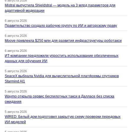
6 августа 2026
Mistral выпустила Shieldstral — модель на 3 млрд параметров для
адаптивной модерации
6 августа 2026
Правительство создало рабочую группу по ИИ и авторскому праву
6 августа 2026
Moove привлекла $250 млн для развития инфраструктуры роботакси
6 августа 2026
ИТ-компании предложили упростить использование обезличенных
данных для обучения ИИ
5 августа 2026
SpaceX выбрала Nvidia для вычислительной платформы спутников
Starmind AI1
5 августа 2026
Waymo открыла сервис беспилотных такси в Далласе без списка
ожидания
5 августа 2026
WIRED: Белый дом подготовил закрытую схему проверки передовых
ИИ-моделей