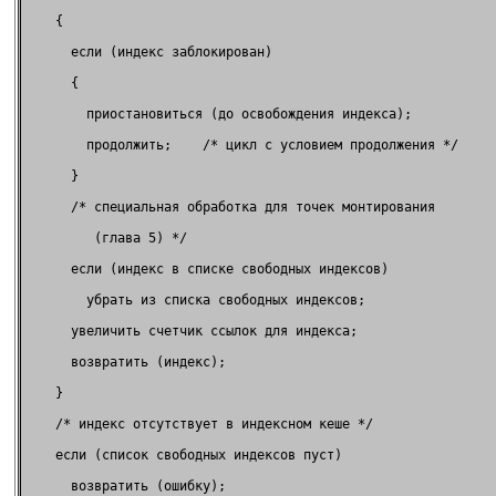
    {                                                      

      если (индекс заблокирован)                           

      {                                                    

        приостановиться (до освобождения индекса);         

        продолжить;    /* цикл с условием продолжения */   

      }                                                    

      /* специальная обработка для точек монтирования      

         (глава 5) */                                      

      если (индекс в списке свободных индексов)            

        убрать из списка свободных индексов;               

      увеличить счетчик ссылок для индекса;                

      возвратить (индекс);                                 

    }                                                      

    /* индекс отсутствует в индексном кеше */              

    если (список свободных индексов пуст)                  

      возвратить (ошибку);                                 
