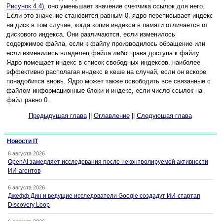
Рисунок 4.4
), оно уменьшает значение счетчика ссылок для него.
Если это значение становится равным 0, ядро переписывает индекс
на диск в том случае, когда копия индекса в памяти отличается от
дискового индекса. Они различаются, если изменилось
содержимое файла, если к файлу производилось обращение или
если изменились владелец файла либо права доступа к файлу.
Ядро помещает индекс в список свободных индексов, наиболее
эффективно располагая индекс в кеше на случай, если он вскоре
понадобится вновь. Ядро может также освободить все связанные с
файлом информационные блоки и индекс, если число ссылок на
файл равно 0.
Предыдущая глава
||
Оглавление
||
Следующая глава
Новости IT
6 августа 2026
OpenAI замедляет исследования после неконтролируемой активности
ИИ-агентов
6 августа 2026
Джефф Дин и ведущие исследователи Google создадут ИИ-стартап
Discovery Loop