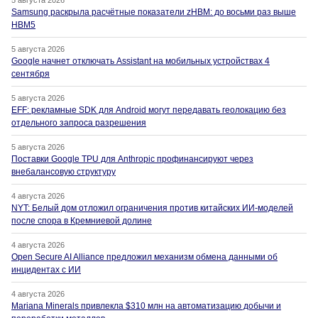
5 августа 2026
Samsung раскрыла расчётные показатели zHBM: до восьми раз выше
HBM5
5 августа 2026
Google начнет отключать Assistant на мобильных устройствах 4
сентября
5 августа 2026
EFF: рекламные SDK для Android могут передавать геолокацию без
отдельного запроса разрешения
5 августа 2026
Поставки Google TPU для Anthropic профинансируют через
внебалансовую структуру
4 августа 2026
NYT: Белый дом отложил ограничения против китайских ИИ-моделей
после спора в Кремниевой долине
4 августа 2026
Open Secure AI Alliance предложил механизм обмена данными об
инцидентах с ИИ
4 августа 2026
Mariana Minerals привлекла $310 млн на автоматизацию добычи и