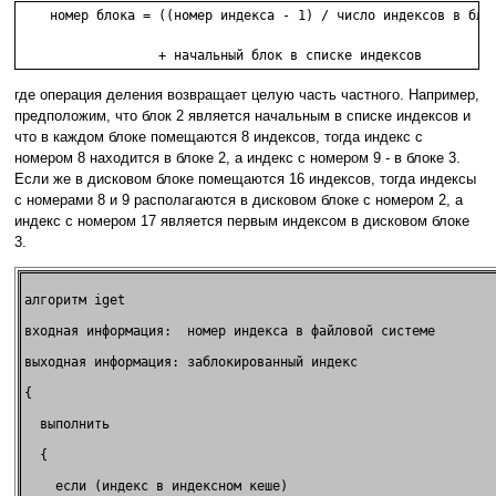
    номер блока = ((номер индекса - 1) / число индексов в блок
                  + начальный блок в списке индексов
где операция деления возвращает целую часть частного. Например,
предположим, что блок 2 является начальным в списке индексов и
что в каждом блоке помещаются 8 индексов, тогда индекс с
номером 8 находится в блоке 2, а индекс с номером 9 - в блоке 3.
Если же в дисковом блоке помещаются 16 индексов, тогда индексы
с номерами 8 и 9 располагаются в дисковом блоке с номером 2, а
индекс с номером 17 является первым индексом в дисковом блоке
3.
алгоритм iget                                              

входная информация:  номер индекса в файловой системе      

выходная информация: заблокированный индекс                

{                                                          

  выполнить                                                

  {                                                        

    если (индекс в индексном кеше)                         
