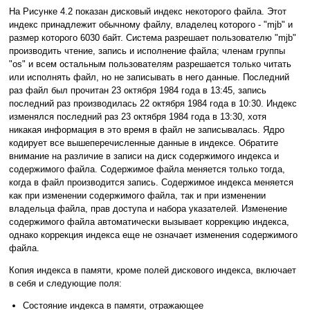
На Рисунке 4.2 показан дисковый индекс некоторого файла. Этот
индекс принадлежит обычному файлу, владелец которого - "mjb" и
размер которого 6030 байт. Система разрешает пользователю "mjb"
производить чтение, запись и исполнение файла; членам группы
"os" и всем остальным пользователям разрешается только читать
или исполнять файл, но не записывать в него данные. Последний
раз файл был прочитан 23 октября 1984 года в 13:45, запись
последний раз производилась 22 октября 1984 года в 10:30. Индекс
изменялся последний раз 23 октября 1984 года в 13:30, хотя
никакая информация в это время в файл не записывалась. Ядро
кодирует все вышеперечисленные данные в индексе. Обратите
внимание на различие в записи на диск содержимого индекса и
содержимого файла. Содержимое файла меняется только тогда,
когда в файл производится запись. Содержимое индекса меняется
как при изменении содержимого файла, так и при изменении
владельца файла, прав доступа и набора указателей. Изменение
содержимого файла автоматически вызывает коррекцию индекса,
однако коррекция индекса еще не означает изменения содержимого
файла.
Копия индекса в памяти, кроме полей дискового индекса, включает
в себя и следующие поля:
Состояние индекса в памяти, отражающее