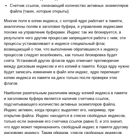
Счетчик ссылок, означающий количество активных экземпляров
файла (таких, которые открыты).
Многие поля в копии индекса, с которой ядро работает в памяти,
аналогичны полям в заголовке буфера, и управление индексами
похоже на управление буферами. Индекс так же блокируется, в
результате чего другим процессам запрещается работа с ним; эти
процессы устанавливают в индексе специальный флаг,
возвещающий о том, что выполнение обратившихся к индексу
процессов следует возобновить, как только блокировка будет
снята. Установкой других флагов ядро отмечает противоречия
между дисковым индексом и его копией в памяти. Когда ядру нужно
будет записать изменения в файл или индекс, ядро перепишет
копию индекса из памяти на диск только после проверки этих
флагов.
Наиболее разительным различием между копией индекса в памяти
и заголовком буфера является наличие счетчика ссылок,
подсчитывающего количество активных экземпляров файла.
Индекс активен, когда процесс выделяет его, например, при
открытии файла. Индекс находится в списке свободных индексов,
только если значение его счетчика ссылок равно 0, и это значит,
что ядро может переназначить свободный индекс в памяти другому
дисковому индексу. Таким образом, список свободных индексов