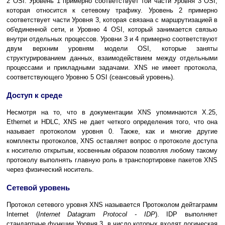
2 OSI. Уровень 1 примерно соответствует той части Уровня 3 OSI,
которая относится к сетевому трафику. Уровень 2 примерно
соответствует части Уровня 3, которая связана с маршрутизацией в
об'единенной сети, и Уровню 4 OSI, который занимается связью
внутри отдельных процессов. Уровни 3 и 4 примерно соответствуют
двум верхним уровням модели OSI, которые заняты
структурированием данных, взаимодействием между отдельными
процессами и прикладными задачами. XNS не имеет протокола,
соответствующего Уровню 5 OSI (сеансовый уровень).
Доступ к среде
Несмотря на то, что в документации XNS упоминаются X.25,
Ethernet и HDLC, XNS не дает четкого определения того, что она
называет протоколом уровня 0. Также, как и многие другие
комплекты протоколов, XNS оставляет вопрос о протоколе доступа
к носителю открытым, косвенным образом позволяя любому такому
протоколу выполнять главную роль в транспортировке пакетов XNS
через физический носитель.
Сетевой уровень
Протокол сетевого уровня XNS называется Протоколом дейтаграмм
Internet (
Internet Datagram Protocol - IDP
). IDP выполняет
стандартные функции Уровня 3, в число которых входят логическая