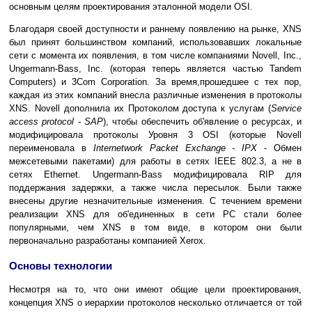
основным целям проектирования эталонной модели OSI.
Благодаря своей доступности и раннему появлению на рынке, XNS
был принят большинством компаний, использовавших локальные
сети с момента их появления, в том числе компаниями Novell, Inc.,
Ungermann-Bass, Inc. (которая теперь является частью Tandem
Computers) и 3Com Corporation. За время,прошедшее с тех пор,
каждая из этих компаний внесла различные изменения в протоколы
XNS. Novell дополнила их Протоколом доступа к услугам (
Service
access protocol - SAP
), чтобы обеспечить об'явление о ресурсах, и
модифицировала протоколы Уровня 3 OSI (которые Novell
переименовала в
Internetwork Packet Exchange - IPX
- Oбмен
межсетевыми пакетами) для работы в сетях IEEE 802.3, а не в
сетях Ethernet. Ungermann-Bass модифицировала RIP для
поддержания задержки, а также числа пересылок. Были также
внесены другие незначительные изменения. С течением времени
реализации XNS для об'единенных в сети РС стали более
популярными, чем XNS в том виде, в котором они были
первоначально разработаны компанией Xerox.
Основы технологии
Несмотря на то, что они имеют общие цели проектирования,
концепция XNS о иерархии протоколов несколько отличается от той