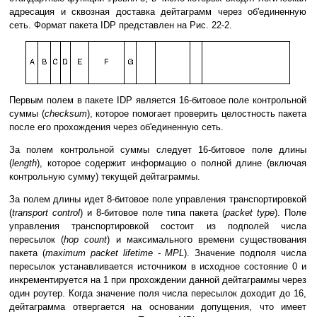
адресация и сквозная доставка дейтаграмм через об'единенную
сеть. Формат пакета IDP представлен на Рис. 22-2.
Первым полем в пакете IDP является 16-битовое поле контрольной
суммы (
checksum
), которое помогает проверить целостность пакета
после его прохождения через об'единенную сеть.
За полем контрольной суммы следует 16-битовое поле длины
(
length
), которое содержит информацию о полной длине (включая
контрольную сумму) текущей дейтаграммы.
За полем длины идет 8-битовое поле управления транспортировкой
(
transport control
) и 8-битовое поле типа пакета (
packet type
). Поле
управления транспортировкой состоит из подполей числа
пересылок (
hop count
) и максимального времени существования
пакета (
maximum packet lifetime - MPL
). Значение подполя числа
пересылок устанавливается источником в исходное состояние 0 и
инкрементируется на 1 при прохождении данной дейтаграммы через
один роутер. Когда значение поля числа пересылок доходит до 16,
дейтаграмма отвергается на основании допущения, что имеет