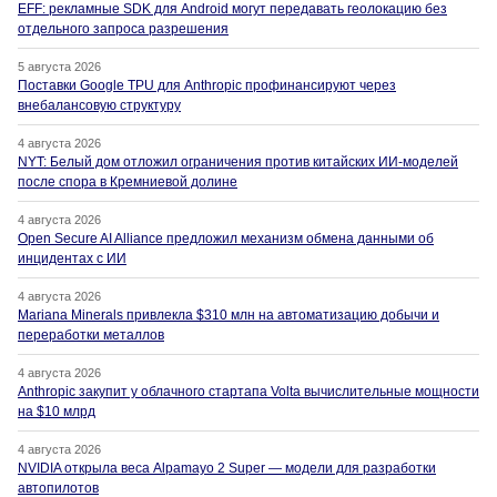
EFF: рекламные SDK для Android могут передавать геолокацию без
отдельного запроса разрешения
5 августа 2026
Поставки Google TPU для Anthropic профинансируют через
внебалансовую структуру
4 августа 2026
NYT: Белый дом отложил ограничения против китайских ИИ-моделей
после спора в Кремниевой долине
4 августа 2026
Open Secure AI Alliance предложил механизм обмена данными об
инцидентах с ИИ
4 августа 2026
Mariana Minerals привлекла $310 млн на автоматизацию добычи и
переработки металлов
4 августа 2026
Anthropic закупит у облачного стартапа Volta вычислительные мощности
на $10 млрд
4 августа 2026
NVIDIA открыла веса Alpamayo 2 Super — модели для разработки
автопилотов