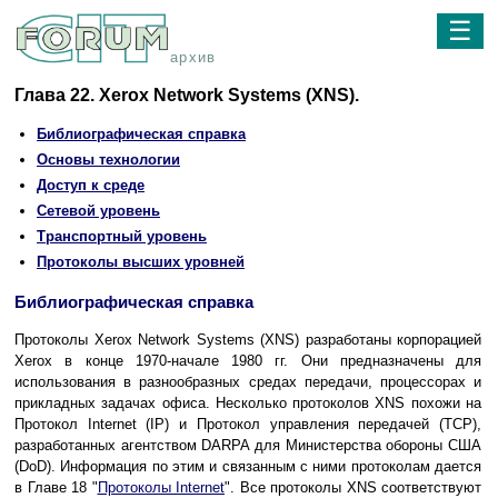
☰
архив
Глава 22. Xerox Network Systems (XNS).
Библиографическая справка
Основы технологии
Доступ к среде
Сетевой уровень
Транспортный уровень
Протоколы высших уровней
Библиографическая справка
Протоколы Xerox Network Systems (XNS) разработаны корпорацией
Xerox в конце 1970-начале 1980 гг. Они предназначены для
использования в разнообразных средах передачи, процессорах и
прикладных задачах офиса. Несколько протоколов XNS похожи на
Протокол Internet (IP) и Протокол управления передачей (TCP),
разработанных агентством DARPA для Министерства обороны США
(DoD). Информация по этим и связанным с ними протоколам дается
в Главе 18 "
Протоколы Internet
". Все протоколы XNS соответствуют