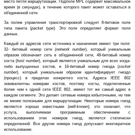
место петля маршрутизации. Подполе MPL содержит максимальное
время (в секундах), в течение которого пакет может оставаться в
об'единенной сети.
За полем управления транспортировкой следует 8-битовое поле
типа пакета (
packet type
). Это поле определяет формат поля
данных.
Каждый из адресов сети источника и назначения имеют три поля:
32- битовый номер сети (
network number
), который уникальным
образом обозначает сеть в об'единенной сети, 48-битовый номер
хоста (
host number
), который является уникальным для всех когда-
либо выпущенных хостов, и 16-битовый номер гнезда (
socket
number
), который уникальным образом идентифицирует гнездо
(процесс) в пределах конкретнго хоста. Адреса IEEE 802
эквивалентны номерам хостов, поэтому хосты, подключенные
более чем к одной сети IEEE 802, имеют тот же самый адрес в
каждом сегменте. Это делает сетевые номера избыточными, но тем
не менее полезными для маршрутизации. Некоторые номера гнезд
являются хорошо известными (well-known); это означает, что
услуга, выполняемая программным обеспечением с
использованием этих номеров гнезд, является статически
определенной. Все другие номера гнезд допускают многократное
использование.