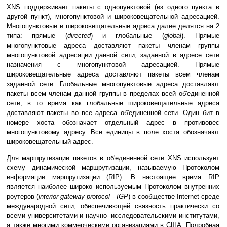
XNS поддерживает пакеты с однопунктовой (из одного пункта в
другой пункт), многопунктовой и широковещательной адресацией.
Многопунктовые и широковещательные адреса далее делятся на 2
типа: прямые (
directed
) и глобальные (
global
). Прямые
многопунктовые адреса доставляют пакеты членам группы
многопунктовой адресации данной сети, заданной в адресе сети
назначения с многопунктовой адресацией. Прямые
широковещательные адреса доставляют пакеты всем членам
заданной сети. Глобальные многопунктовые адреса доставляют
пакеты всем членам данной группы в пределах всей об'единенной
сети, в то время как глобальные широковещательные адреса
доставляют пакеты во все адреса об'единенной сети. Один бит в
номере хоста обозначает отдельный адрес в противовес
многопунктовому адресу. Все единицы в поле хоста обозначают
широковещательный адрес.
Для маршрутизации пакетов в об'единенной сети XNS использует
схему динамической маршрутизации, называемую Протоколом
информации маршрутизации (RIP). В настоящее время RIP
является наиболее широко используемым Протоколом внутренних
роутеров (
interior gateway protocol - IGP
) в сообществе Internet-среде
международной сети, обеспечивющей связность практически со
всеми университетами и научно- исследовательскими институтами,
а также многими коммерческими организациями в США. Подробная