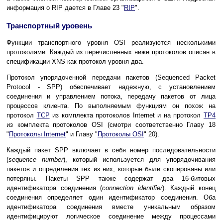
информация о RIP дается в Главе 23 "
RIP
".
Транспортный уровень
Функции транспортного уровня OSI реализуются несколькими
протоколами. Каждый из перечисленных ниже протоколов описан в
спецификации ХNS как протокол уровня два.
Протокол упорядоченной передачи пакетов (Sequenced Packet
Protocol - SPP) обеспечивает надежную, с установлением
соединения и управлением потока, передачу пакетов от лица
процессов клиента. По выполняемым функциям он похож на
протокол
TСР
из комплекта протоколов Internet и на протокол
ТР4
из комплекта протоколов OSI (смотри соответственно Главу 18
"
Протоколы Internet
" и Главу "
Протоколы OSI
" 20).
Каждый пакет SPP включает в себя номер последовательности
(
sequence number
), который используется для упорядочивания
пакетов и определения тех из них, которые были скопированы или
потеряны. Пакеты SPP также содержат два 16-битовых
идентификатора соединения (
connection identifier
). Каждый конец
соединения определяет один идентификатор соединения. Оба
идентификатора соединения вместе уникальным образом
идентифицируют логическое соединение между процессами