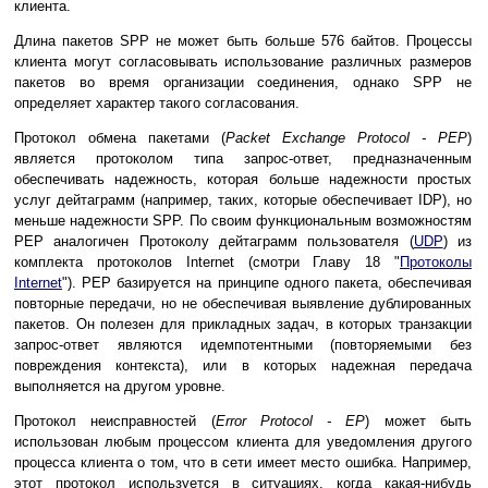
клиента.
Длина пакетов SPP не может быть больше 576 байтов. Процессы
клиента могут согласовывать использование различных размеров
пакетов во время организации соединения, однако SPP не
определяет характер такого согласования.
Протокол обмена пакетами (
Packet Exchange Protocol - PEP
)
является протоколом типа запрос-ответ, предназначенным
обеспечивать надежность, которая больше надежности простых
услуг дейтаграмм (например, таких, которые обеспечивает IDP), но
меньше надежности SPP. По своим функциональным возможностям
РЕР аналогичен Протоколу дейтаграмм пользователя (
UDP
) из
комплекта протоколов Internet (смотри Главу 18 "
Протоколы
Internet
"). PEP базируется на принципе одного пакета, обеспечивая
повторные передачи, но не обеспечивая выявление дублированных
пакетов. Он полезен для прикладных задач, в которых транзакции
запрос-ответ являются идемпотентными (повторяемыми без
повреждения контекста), или в которых надежная передача
выполняется на другом уровне.
Протокол неисправностей (
Error Protocol - EP
) может быть
использован любым процессом клиента для уведомления другого
процесса клиента о том, что в сети имеет место ошибка. Например,
этот протокол используется в ситуациях, когда какая-нибудь