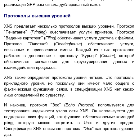
реализация SPP распознала дублированный пакет.
Протоколы высших уровней
XNS предлагает несколько протоколов высших уровней. Протокол
"Печатание" (
Printing
) обеспечивает услуги принтера. Протокол
"Ведение картотеки" (
Filing
) обеспечивает услуги доступа к файлам.
Протокол "Очистка9 (
Сlearinghouse
) обеспечивает услуги,
связанные с присвоением имени. Каждый из этих протоколов
работает в дополнение к протоколу "Курьер" (
Сourier
), который
обеспечивает соглашения для структурирования данных и
взаимодействия процессов.
XNS также определяет протоколы уровня четыре. Это протоколы
прикладного уровня, но поскольку они имеют мало общего с
фактическими функциями связи, в спецификации XNS нет каких-
либо определений по существу.
И наконец, протокол "Эхо" (
Echo Protocol
) используется для
тестирования надежности узлов сети XNS. Он используется для
поддержки таких функций, как функции, обеспечиваемые командой
ping
, которую можно встретить в Unix и других средах.
Спецификация XNS описывает протокол "Эхо" как протокол уровня
два.