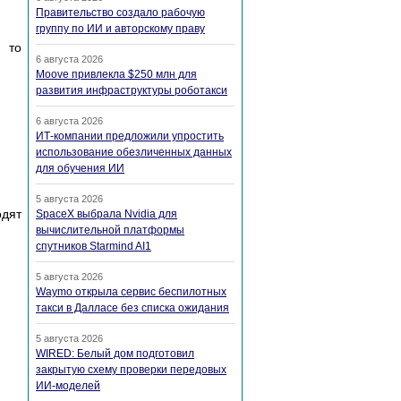
Правительство создало рабочую
группу по ИИ и авторскому праву
, то
6 августа 2026
Moove привлекла $250 млн для
развития инфраструктуры роботакси
6 августа 2026
ИТ-компании предложили упростить
использование обезличенных данных
для обучения ИИ
5 августа 2026
одят
SpaceX выбрала Nvidia для
вычислительной платформы
спутников Starmind AI1
5 августа 2026
Waymo открыла сервис беспилотных
такси в Далласе без списка ожидания
5 августа 2026
WIRED: Белый дом подготовил
закрытую схему проверки передовых
ИИ-моделей