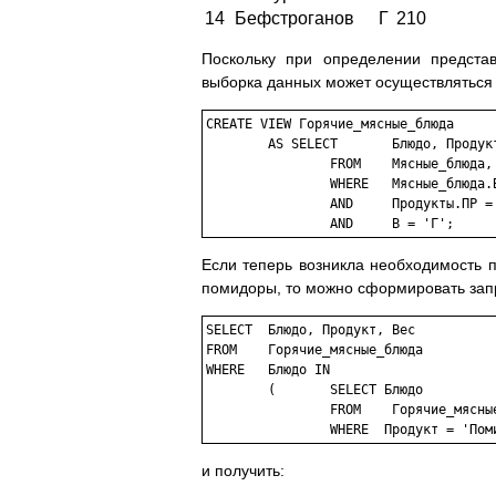
14
Бефстроганов
Г
210
Поскольку при определении предста
выборка данных может осуществляться к
CREATE VIEW Горячие_мясные_блюда

	AS SELECT	Блюдо, Продукт, Вес

		FROM	Мясные_блюда, Состав, Продукты

		WHERE	Мясные_блюда.БЛ = Состав.БЛ

		AND	Продукты.ПР = Состав.ПР

Если теперь возникла необходимость п
помидоры, то можно сформировать зап
SELECT	Блюдо, Продукт, Вес

FROM	Горячие_мясные_блюда

WHERE	Блюдо IN

	(	SELECT Блюдо

		FROM	Горячие_мясные_блюда

и получить: