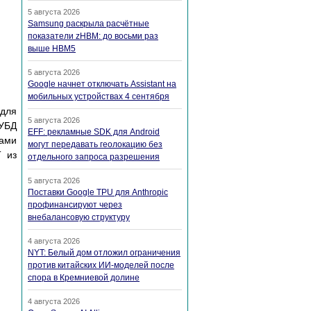
5 августа 2026
Samsung раскрыла расчётные
показатели zHBM: до восьми раз
выше HBM5
5 августа 2026
Google начнет отключать Assistant на
мобильных устройствах 4 сентября
 для
5 августа 2026
СУБД
EFF: рекламные SDK для Android
цами
могут передавать геолокацию без
 из
отдельного запроса разрешения
5 августа 2026
Поставки Google TPU для Anthropic
профинансируют через
внебалансовую структуру
4 августа 2026
NYT: Белый дом отложил ограничения
против китайских ИИ-моделей после
спора в Кремниевой долине
4 августа 2026