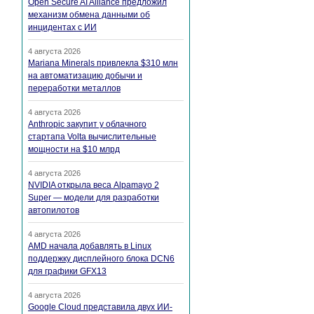
Open Secure AI Alliance предложил
механизм обмена данными об
инцидентах с ИИ
4 августа 2026
Mariana Minerals привлекла $310 млн
на автоматизацию добычи и
переработки металлов
4 августа 2026
Anthropic закупит у облачного
стартапа Volta вычислительные
мощности на $10 млрд
4 августа 2026
NVIDIA открыла веса Alpamayo 2
Super — модели для разработки
автопилотов
4 августа 2026
AMD начала добавлять в Linux
поддержку дисплейного блока DCN6
для графики GFX13
4 августа 2026
Google Cloud представила двух ИИ-