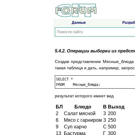
Данные
Разраб
5.4.2. Операции выборки из предс
Создав представление Мясные_блюда п
такая таблица и дать, например, запрос
SELECT *

результат которого имеет вид
БЛ
Блюдо
В
Выход
2
Салат мясной
З
200
6
Мясо с гарниром
З
250
9
Суп харчо
С
500
13
Бастурма
Г
300