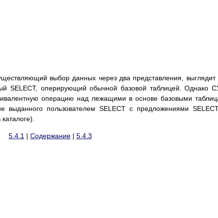
существляющий выбор данных через два представления, выглядит
чный SELECT, оперирующий обычной базовой таблицей. Однако 
квивалентную операцию над лежащими в основе базовыми табли
ие выданного пользователем SELECT с предложениями SELECT
каталоге).
5.4.1
|
Содержание
|
5.4.3