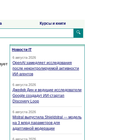
а
Курсы и книги
🔍
Новости IT
6 августа 2026
OpenAI замедляет исследования
вует
после неконтролируемой активности
ИИ-агентов
6 августа 2026
Джефф Дин и ведущие исследователи
Google создадут ИИ-стартап
Discovery Loop
6 августа 2026
Mistral выпустила Shieldstral — модель
на 3 млрд параметров для
адаптивной модерации
6 августа 2026