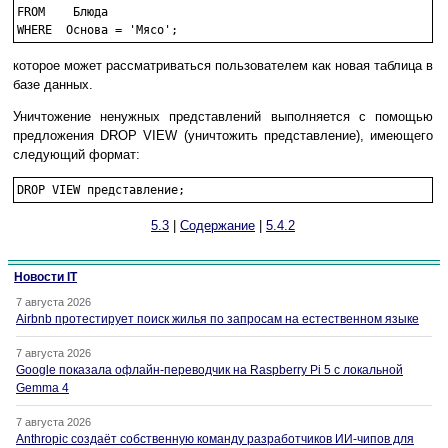
FROM	Блюда

которое может рассматриваться пользователем как новая таблица в
базе данных.
Уничтожение ненужных представлений выполняется с помощью
предложения DROP VIEW (уничтожить представление), имеющего
следующий формат:
5.3
|
Содержание
|
5.4.2
Новости IT
7 августа 2026
Airbnb протестирует поиск жилья по запросам на естественном языке
7 августа 2026
Google показала офлайн-переводчик на Raspberry Pi 5 с локальной
Gemma 4
7 августа 2026
Anthropic создаёт собственную команду разработчиков ИИ-чипов для