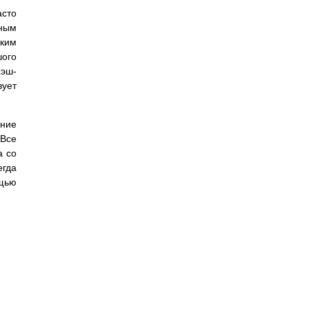
асто
ным
аким
шого
хэш-
вует
ние
 Все
а со
егда
ощью