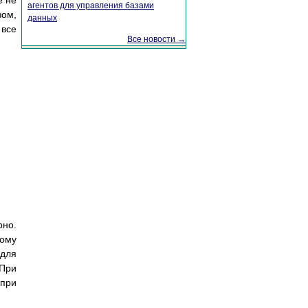
е не
агентов для управления базами
зом,
данных
все
Все новости →
рно.
ому
 для
 При
при