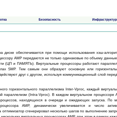
отка
Безопасность
Инфраструктур
а диске обеспечивается при помощи использования хэш-алгори
цессору AMP передаются не только одинаковые по объему данные
ти (ЦП и ПАМЯТЬ). Виртуальные процессоры работают паралле
узлах SMP. Тем самым они образуют основную или горизонтал
ействуют друг с другом, используя коммуникационный слой пере
ного горизонтального параллелизма Inter-Vproc, каждый виртуал
й параллелизм (Intra-Vproc). В каждом виртуальном процессоре
процессов, находящихся в очереди и ожидающих запуска. По 
 процессора AMP, динамически увеличивается и число актив
да оптимизатор сгенерировал несколько шагов по выполнению запр
 нескольких виртуальных процессорах AMP, при этом в рамках каж