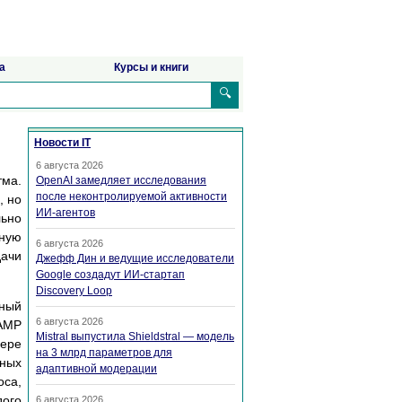
а
Курсы и книги
🔍
Новости IT
6 августа 2026
тма.
OpenAI замедляет исследования
после неконтролируемой активности
, но
ИИ-агентов
льно
ьную
6 августа 2026
дачи
Джефф Дин и ведущие исследователи
Google создадут ИИ-стартап
Discovery Loop
ьный
6 августа 2026
 AMP
Mistral выпустила Shieldstral — модель
мере
на 3 млрд параметров для
ных
адаптивной модерации
оса,
дого
6 августа 2026