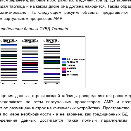
яется заранее файловое пространство, а администратор БД заране
ждая таблица и на каком диске она должна находится. Таким обра
матизировано. На следующем рисунке объекты представляют 
м виртуальном процессоре AMP.
пределение данных СУБД Teradata
ещения данных, строки каждой таблицы распределяются равноме
ределяются по всем виртуальным процессорам AMP, и поэт
 от размещения строк на физических устройствах. Пространство
 по мере необходимости - а не заранее, как традиционных БД.
ределения данных достигается также полный параллелизм 