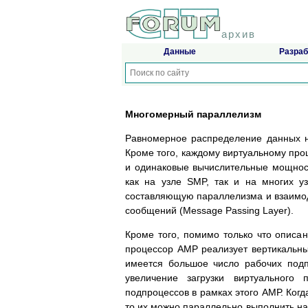
архив
Данные
Разраб
Многомерный параллелизм
Равномерное распределение данных н
Кроме того, каждому виртуальному про
и одинаковые вычислительные мощнос
как на узле SMP, так и на многих 
составляющую параллелизма и взаимод
сообщений (Message Passing Layer).
Кроме того, помимо только что описан
процессор AMP реализует вертикальны
имеется большое число рабочих под
увеличение загрузки виртуального
подпроцессов в рамках этого АМР. Ког
то их можно параллельно выполнить на