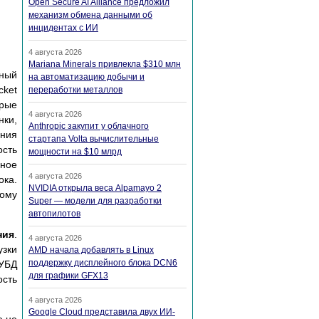
Open Secure AI Alliance предложил
механизм обмена данными об
инцидентах с ИИ
4 августа 2026
Mariana Minerals привлекла $310 млн
чный
на автоматизацию добычи и
cket
переработки металлов
орые
4 августа 2026
ки,
Anthropic закупит у облачного
ния
стартапа Volta вычислительные
ость
мощности на $10 млрд
нное
4 августа 2026
ока.
NVIDIA открыла веса Alpamayo 2
ному
Super — модели для разработки
автопилотов
ния
.
4 августа 2026
узки
AMD начала добавлять в Linux
поддержку дисплейного блока DCN6
СУБД
для графики GFX13
ость
4 августа 2026
Google Cloud представила двух ИИ-