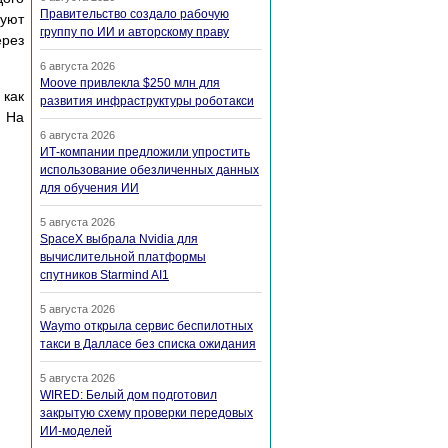
Правительство создало рабочую
уют
группу по ИИ и авторскому праву
рез
6 августа 2026
Moove привлекла $250 млн для
 как
развития инфраструктуры роботакси
. На
6 августа 2026
ИТ-компании предложили упростить
использование обезличенных данных
для обучения ИИ
5 августа 2026
SpaceX выбрала Nvidia для
вычислительной платформы
спутников Starmind AI1
5 августа 2026
Waymo открыла сервис беспилотных
такси в Далласе без списка ожидания
5 августа 2026
WIRED: Белый дом подготовил
закрытую схему проверки передовых
ИИ-моделей