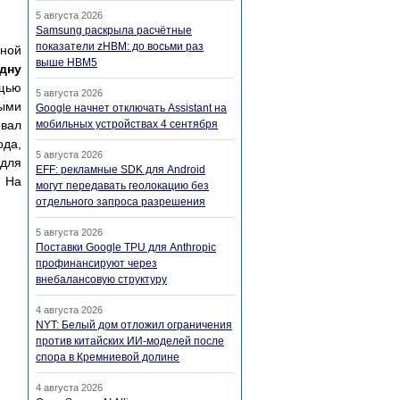
5 августа 2026
Samsung раскрыла расчётные
показатели zHBM: до восьми раз
ьной
выше HBM5
дну
ощью
5 августа 2026
ными
Google начнет отключать Assistant на
овал
мобильных устройствах 4 сентября
ода,
5 августа 2026
 для
EFF: рекламные SDK для Android
. На
могут передавать геолокацию без
отдельного запроса разрешения
5 августа 2026
Поставки Google TPU для Anthropic
профинансируют через
внебалансовую структуру
4 августа 2026
NYT: Белый дом отложил ограничения
против китайских ИИ-моделей после
спора в Кремниевой долине
4 августа 2026