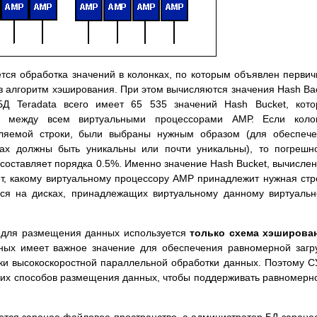
ется обработка значений в колонках, по которым объявлен перви
ез алгоритм хэширования. При этом вычисляются значения Hash Ba
БД Teradata всего имеет 65 535 значений Hash Bucket, кот
м между всем виртуальными процессорами АМР. Если колон
ляемой строки, были выбраны нужным образом (для обеспече
ах должны быть уникальны или почти уникальны), то погрешн
оставляет порядка 0.5%. Именно значение Hash Bucket, вычисле
т, какому виртуальному процессору AMP принадлежит нужная стр
ться на дисках, принадлежащих виртуальному данному виртуаль
a для размещения данных используется
только схема хэширова
ых имеет важное значение для обеспечения равномерной загр
ки высокоскоростной параллельной обработки данных. Поэтому 
угих способов размещения данных, чтобы поддерживать равномерн