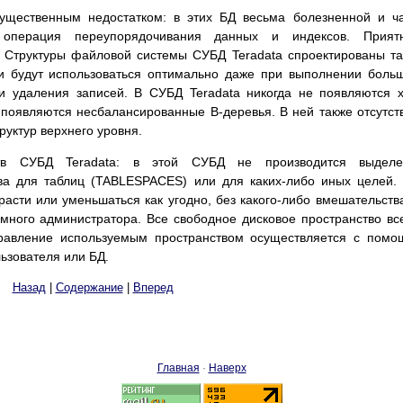
щественным недостатком: в этих БД весьма болезненной и ч
 операция переупорядочивания данных и индексов. Прият
. Структуры файловой системы СУБД Teradata спроектированы т
ни будут использоваться оптимально даже при выполнении боль
 и удаления записей. В СУБД Teradatа никогда не появляются 
е появляются несбалансированные B-деревья. В ней также отсутст
уктур верхнего уровня.
ств СУБД Teradata: в этой СУБД не производится выделе
тва для таблиц (TABLESPACES) или для каких-либо иных целей.
асти или уменьшаться как угодно, без какого-либо вмешательств
много администратора. Все свободное дисковое пространство вс
правление используемым пространством осуществляется с пом
ьзователя или БД.
Назад
|
Содержание
|
Вперед
Главная
·
Наверх