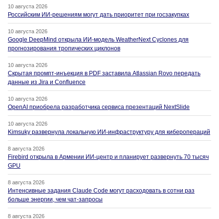
10 августа 2026
Российским ИИ-решениям могут дать приоритет при госзакупках
10 августа 2026
Google DeepMind открыла ИИ-модель WeatherNext Cyclones для
прогнозирования тропических циклонов
10 августа 2026
Скрытая промпт-инъекция в PDF заставила Atlassian Rovo передать
данные из Jira и Confluence
10 августа 2026
OpenAI приобрела разработчика сервиса презентаций NextSlide
10 августа 2026
Kimsuky развернула локальную ИИ-инфраструктуру для киберопераций
8 августа 2026
Firebird открыла в Армении ИИ-центр и планирует развернуть 70 тысяч
GPU
8 августа 2026
Интенсивные задания Claude Code могут расходовать в сотни раз
больше энергии, чем чат-запросы
8 августа 2026