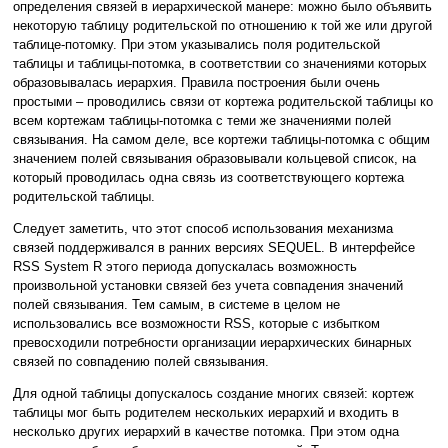
определения связей в иерархической манере: можно было объявить
некоторую таблицу родительской по отношению к той же или другой
таблице-потомку. При этом указывались поля родительской
таблицы и таблицы-потомка, в соответствии со значениями которых
образовывалась иерархия. Правила построения были очень
простыми – проводились связи от кортежа родительской таблицы ко
всем кортежам таблицы-потомка с теми же значениями полей
связывания. На самом деле, все кортежи таблицы-потомка с общим
значением полей связывания образовывали кольцевой список, на
который проводилась одна связь из соответствующего кортежа
родительской таблицы.
Следует заметить, что этот способ использования механизма
связей поддерживался в ранних версиях SEQUEL. В интерфейсе
RSS System R этого периода допускалась возможность
произвольной установки связей без учета совпадения значений
полей связывания. Тем самым, в системе в целом не
использовались все возможности RSS, которые с избытком
превосходили потребности организации иерархических бинарных
связей по совпадению полей связывания.
Для одной таблицы допускалось создание многих связей: кортеж
таблицы мог быть родителем нескольких иерархий и входить в
несколько других иерархий в качестве потомка. При этом одна