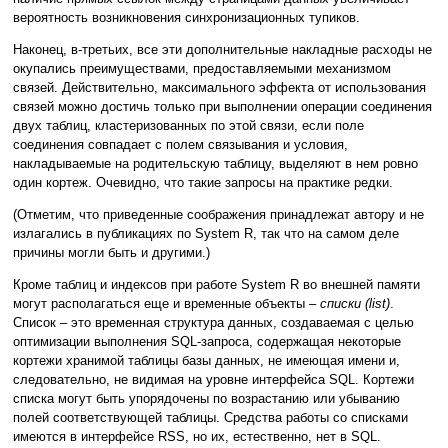
вероятность возникновения синхронизационных тупиков.
Наконец, в-третьих, все эти дополнительные накладные расходы не
окупались преимуществами, предоставляемыми механизмом
связей. Действительно, максимального эффекта от использования
связей можно достичь только при выполнении операции соединения
двух таблиц, кластеризованных по этой связи, если поле
соединения совпадает с полем связывания и условия,
накладываемые на родительскую таблицу, выделяют в нем ровно
один кортеж. Очевидно, что такие запросы на практике редки.
(Отметим, что приведенные соображения принадлежат автору и не
излагались в публикациях по System R, так что на самом деле
причины могли быть и другими.)
Кроме таблиц и индексов при работе System R во внешней памяти
могут располагаться еще и временные объекты –
списки (list)
.
Список – это временная структура данных, создаваемая с целью
оптимизации выполнения SQL-запроса, содержащая некоторые
кортежи хранимой таблицы базы данных, не имеющая имени и,
следовательно, не видимая на уровне интерфейса SQL. Кортежи
списка могут быть упорядочены по возрастанию или убыванию
полей соответствующей таблицы. Средства работы со списками
имеются в интерфейсе RSS, но их, естественно, нет в SQL.