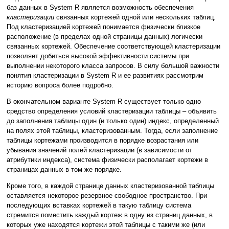
баз данных в System R является возможность обеспечения
кластеризации
связанных кортежей одной или нескольких таблиц.
Под кластеризацией кортежей понимается физически близкое
расположение (в пределах одной страницы данных) логически
связанных кортежей. Обеспечение соответствующей кластеризации
позволяет добиться высокой эффективности системы при
выполнении некоторого класса запросов. В силу большой важности
понятия кластеризации в System R и ее развитиях рассмотрим
историю вопроса более подробно.
В окончательном варианте System R существует только одно
средство определения условий кластеризации таблицы – объявить
до заполнения таблицы один (и только один) индекс, определенный
на полях этой таблицы, кластеризованным. Тогда, если заполнение
таблицы кортежами производится в порядке возрастания или
убывания значений полей кластеризации (в зависимости от
атрибутики индекса), система физически располагает кортежи в
страницах данных в том же порядке.
Кроме того, в каждой странице данных кластеризованной таблицы
оставляется некоторое резервное свободное пространство. При
последующих вставках кортежей в такую таблицу система
стремится поместить каждый кортеж в одну из страниц данных, в
которых уже находятся кортежи этой таблицы с такими же (или