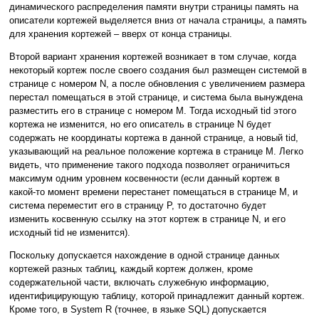
динамического распределения памяти внутри страницы память на
описатели кортежей выделяется вниз от начала страницы, а память
для хранения кортежей – вверх от конца страницы.
Второй вариант хранения кортежей возникает в том случае, когда
некоторый кортеж после своего создания был размещен системой в
странице с номером N, а после обновления с увеличением размера
перестал помещаться в этой странице, и система была вынуждена
разместить его в странице с номером M. Тогда исходный tid этого
кортежа не изменится, но его описатель в странице N будет
содержать не координаты кортежа в данной странице, а новый tid,
указывающий на реальное положение кортежа в странице M. Легко
видеть, что применение такого подхода позволяет ограничиться
максимум одним уровнем косвенности (если данный кортеж в
какой-то момент времени перестанет помещаться в странице M, и
система переместит его в страницу P, то достаточно будет
изменить косвенную ссылку на этот кортеж в странице N, и его
исходный tid не изменится).
Поскольку допускается нахождение в одной странице данных
кортежей разных таблиц, каждый кортеж должен, кроме
содержательной части, включать служебную информацию,
идентифицирующую таблицу, которой принадлежит данный кортеж.
Кроме того, в System R (точнее, в языке SQL) допускается