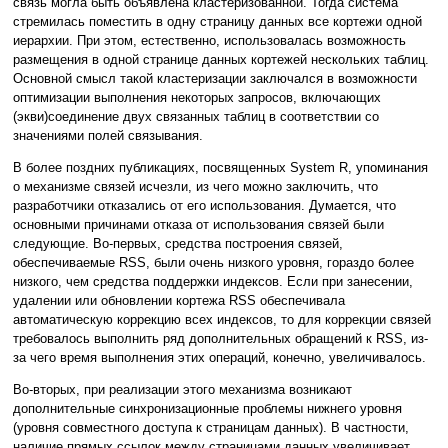
связь могла быть объявлена кластеризованной. Тогда система
стремилась поместить в одну страницу данных все кортежи одной
иерархии. При этом, естественно, использовалась возможность
размещения в одной странице данных кортежей нескольких таблиц.
Основной смысл такой кластеризации заключался в возможности
оптимизации выполнения некоторых запросов, включающих
(экви)соединение двух связанных таблиц в соответствии со
значениями полей связывания.
В более поздних публикациях, посвященных System R, упоминания
о механизме связей исчезли, из чего можно заключить, что
разработчики отказались от его использования. Думается, что
основными причинами отказа от использования связей были
следующие. Во-первых, средства построения связей,
обеспечиваемые RSS, были очень низкого уровня, гораздо более
низкого, чем средства поддержки индексов. Если при занесении,
удалении или обновлении кортежа RSS обеспечивала
автоматическую коррекцию всех индексов, то для коррекции связей
требовалось выполнить ряд дополнительных обращений к RSS, из-
за чего время выполнения этих операций, конечно, увеличивалось.
Во-вторых, при реализации этого механизма возникают
дополнительные синхронизационные проблемы нижнего уровня
(уровня совместного доступа к страницам данных). В частности,
наличие прямых ссылок между страницами данных увеличивает