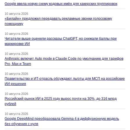
Google ввела новую схему кодовых имён для хакерских группировок
10 августа 2026
«Билайн» предложил передавать рекламные звонки голосовому
помощнику
10 августа 2026
Читатели выше оценили рассказы ChatGPT, но снижали баллы при
маркировке ИИ
10 августа 2026
Anthropic включит Auto mode в Claude Code по умолчанию для тарифов
Pro, Max и Team
10 августа 2026
Правительство и ИТ-отрасль обсуждают льготы для МСП на российские
ИИ-решения
10 августа 2026
Российский рынок ИИ в 2025 году вырос почти на 30%, до 316 млрд
рублей
10 августа 2026
Google DeepMind преобразовала Gemma 4 в диффузионную модель
без обучения с нуля