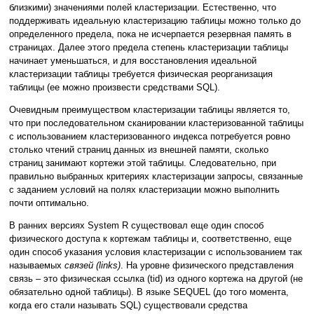
близкими) значениями полей кластеризации. Естественно, что
поддерживать идеальную кластеризацию таблицы можно только до
определенного предела, пока не исчерпается резервная память в
страницах. Далее этого предела степень кластеризации таблицы
начинает уменьшаться, и для восстановления идеальной
кластеризации таблицы требуется физическая реорганизация
таблицы (ее можно произвести средствами SQL).
Очевидным преимуществом кластеризации таблицы является то,
что при последовательном сканировании кластеризованной таблицы
с использованием кластеризованного индекса потребуется ровно
столько чтений страниц данных из внешней памяти, сколько
страниц занимают кортежи этой таблицы. Следовательно, при
правильно выбранных критериях кластеризации запросы, связанные
с заданием условий на полях кластеризации можно выполнить
почти оптимально.
В ранних версиях System R существовал еще один способ
физического доступа к кортежам таблицы и, соответственно, еще
один способ указания условия кластеризации с использованием так
называемых
связей (links)
. На уровне физического представления
связь – это физическая ссылка (tid) из одного кортежа на другой (не
обязательно одной таблицы). В языке SEQUEL (до того момента,
когда его стали называть SQL) существовали средства