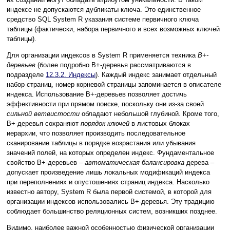
индексе не допускаются дубликаты ключа. Это единственное
средство SQL System R указания системе первичного ключа
таблицы (фактически, набора первичного и всех возможных ключей
таблицы).
Для организации индексов в System R применяется техника
B+-
деревьев
(более подробно B+-деревья рассматриваются в
подразделе
12.3.2. Индексы
). Каждый индекс занимает отдельный
набор страниц, номер корневой страницы запоминается в описателе
индекса. Использование B+-деревьев позволяет достичь
эффективности при прямом поиске, поскольку они из-за своей
сильной ветвистости
обладают небольшой глубиной. Кроме того,
B+-деревья сохраняют
порядок ключей
в листовых блоках
иерархии, что позволяет производить последовательное
сканирование таблицы в порядке возрастания или убывания
значений полей, на которых определен индекс. Фундаментальное
свойство B+-деревьев –
автоматическая балансировка
дерева –
допускает произведение лишь локальных модификаций индекса
при переполнениях и опустошениях страниц индекса. Насколько
известно автору, System R была первой системой, в которой для
организации индексов использовались B+-деревья. Эту традицию
соблюдает большинство реляционных систем, возникших позднее.
Видимо, наиболее важной особенностью физической организации