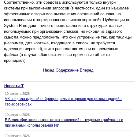
Соответственно, эти средства используются только внутри
системы при выполнении запросов (в частности, один из наиболее
эффективных алгоритмов выполнения соединений основан на
использовании отсортированных списков кортежей). Публикации по
System R не дают точного представления о структурах данных,
используемых при организации списков, но исходя из здравого
смысла можно предположить, что они устроены не так, как таблицы
(например, для кортежа, входящего в список, не требуется
адресация через tid), и что располагаются они во временных
файлах (в случае сбоя системы все временные объекты
пропадают).
Назад
Содержание
Вперёд
Новости IT
10 августа 2026
VK создала единый нейропрофиль интересов для рекомендаций в
своих сервисах
10 августа 2026
В Великобритании вырос поток заявлений в трудовые трибуналы с
признаками использования ИИ
10 августа 2026