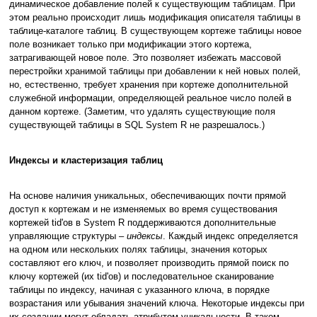
динамическое добавление полей к существующим таблицам. При
этом реально происходит лишь модификация описателя таблицы в
таблице-каталоге таблиц. В существующем кортеже таблицы новое
поле возникает только при модификации этого кортежа,
затрагивающей новое поле. Это позволяет избежать массовой
перестройки хранимой таблицы при добавлении к ней новых полей,
но, естественно, требует хранения при кортеже дополнительной
служебной информации, определяющей реальное число полей в
данном кортеже. (Заметим, что удалять существующие поля
существующей таблицы в SQL System R не разрешалось.)
Индексы и кластеризация таблиц
На основе наличия уникальных, обеспечивающих почти прямой
доступ к кортежам и не изменяемых во время существования
кортежей tid'ов в System R поддерживаются дополнительные
управляющие структуры –
индексы
. Каждый индекс определяется
на одном или нескольких полях таблицы, значения которых
составляют его ключ, и позволяет производить прямой поиск по
ключу кортежей (их tid'ов) и последовательное сканирование
таблицы по индексу, начиная с указанного ключа, в порядке
возрастания или убывания значений ключа. Некоторые индексы при
их создании могут обладать атрибутом уникальности. В таком