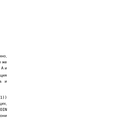
жно,
м же
A
и
ация
а и
1))
щих,
OIN
 они