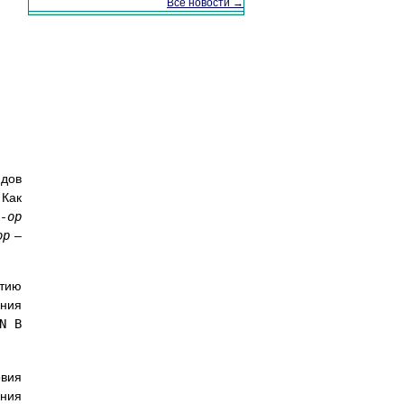
Все новости →
ндов
 Как
-op
op
–
тию
ения
N B
овия
ния