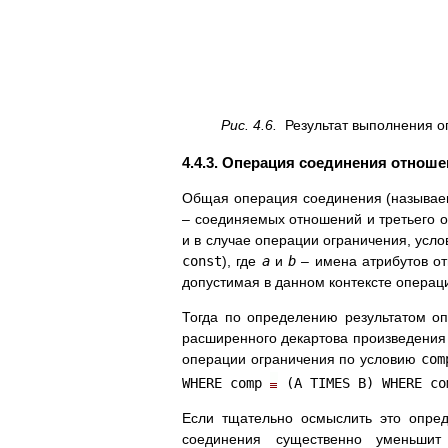
Рис. 4.6.
Результат выполнения
4.4.3. Операция соединения отнош
Общая операция соединения (называем
– соединяемых отношений и третьего 
и в случае операции ограничения, усл
const
), где
a
и
b
– имена атрибутов о
допустимая в данном контексте операц
Тогда по определению результатом о
расширенного декартова произведени
операции ограничения по условию
com
WHERE comp
(A TIMES B) WHERE co
Если тщательно осмыслить это опред
соединения существенно уменьшит 