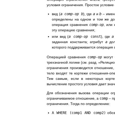
условия ограничения. Простое условие
вид (
a comp-op b
), где
a
и
b
– имен
определены на одном и том же дом
операция сравнения
comp-op
, или
эту операцию сравнения;
или вид (
a comp-op
const
), где
a
заданная константа; атрибут
a
дол
которого поддерживается операция
Операцией сравнения
comp-op
могут 
трехзначной логике (см. разд. «Реляци
ограничения производится отношение, 
тело входят те кортежи отношения-оп
Тем самым, если в некоторых корте
вычисление простого условия дает зна
Для обозначения вызова операции ог
ограничиваемое отношение, а
comp
– п
ограничения. Тогда по определению:
A WHERE (comp1 AND comp2)
обоз