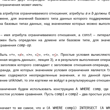
 ограничения может иметь:
а атрибутов ограничиваемого отношения; атрибуты
a
и
b
должны б
ене, для значений базового типа данных которого поддержива
 на базовых типах данных, над значениями которых можно выпол
– имя атрибута ограничиваемого отношения, а
const
– литерал
жен быть определен на домене или базовом типе, для значе
 сравнения
comp-op
.
быть «
=
», «
», «
>
», «
», «
<
», «
». Простые условия вычисляют
онная модель данных», лекция 3), и в результате выполнения опер
заголовок которого совпадает с заголовком отношения-операнда,
еранда, для которых значением условия ограничения является
t
жах содержатся неопределенные значения, и по данной прич
чение
unknown
, то эти кортежи не войдут в результирующее отноше
раничения будем использовать конструкцию
A WHERE comp
, гд
ростое условие сравнения. Пусть
comp1
и
comp2
– два простых усл
начает то же самое, что и
(A WHERE comp1) INTERSECT (A WH