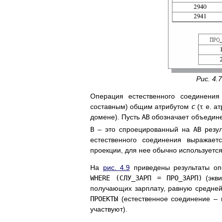
Рис. 4.7
Операция естественного соединени
составным) общим атрибутом
c
(т. е. 
домене). Пусть
AB
обозначает объедине
B
– это спроецированный на
AB
резул
естественного соединения выражае
проекции, для нее обычно использует
На
рис. 4.9
приведены результаты о
WHERE (СЛУ_ЗАРП = ПРО_ЗАРП)
(экв
получающих зарплату, равную средней
ПРОЕКТЫ
(естественное соединение – 
участвуют).