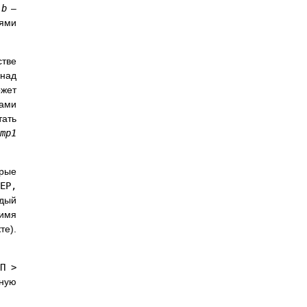
и
b
–
иями
стве
 над
ожет
ами
ать
omp1
рые
ЕР,
ждый
имя
те).
П >
тную