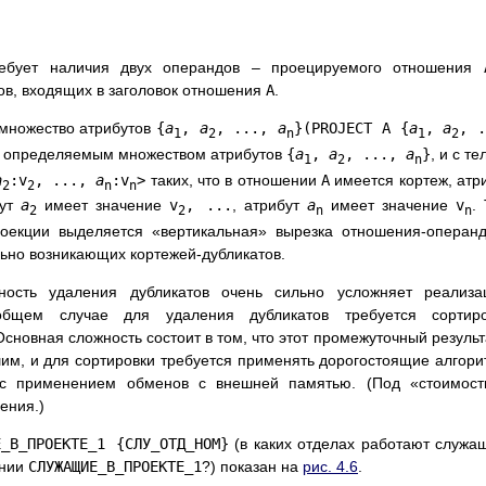
ребует наличия двух операндов – проецируемого отношения
ов, входящих в заголовок отношения
A
.
множество атрибутов
{
a
,
a
, ...,
a
}(PROJECT A {
a
,
a
, .
1
2
n
1
2
, определяемым множеством атрибутов
{
a
,
a
, ...,
a
}
, и с те
1
2
n
a
:v
, ...,
a
:v
>
таких, что в отношении
A
имеется кортеж, атр
2
2
n
n
бут
a
имеет значение
v
, ...
, атрибут
a
имеет значение
v
.
2
2
n
n
оекции выделяется «вертикальная» вырезка отношения-операн
ьно возникающих кортежей-дубликатов.
ность удаления дубликатов очень сильно усложняет реализа
общем случае для удаления дубликатов требуется сортиро
сновная сложность состоит в том, что этот промежуточный результ
им, и для сортировки требуется применять дорогостоящие алгор
с применением обменов с внешней памятью. (Под «стоимост
ения.)
Е_В_ПРОЕКТЕ_1 {СЛУ_ОТД_НОМ}
(в каких отделах работают служа
ении
СЛУЖАЩИЕ_В_ПРОЕКТЕ_1
?) показан на
рис. 4.6
.