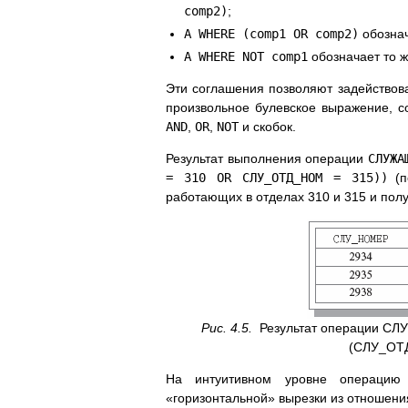
comp2)
;
A WHERE (comp1 OR comp2)
обознач
A WHERE NOT comp1
обозначает то ж
Эти соглашения позволяют задействова
произвольное булевское выражение, со
AND
,
OR
,
NOT
и скобок.
Результат выполнения операции
СЛУЖА
= 310 OR СЛУ_ОТД_НОМ = 315))
(п
работающих в отделах 310 и 315 и пол
Рис. 4.5.
Результат операции С
(СЛУ_ОТ
На интуитивном уровне операцию 
«горизонтальной» вырезки из отношения