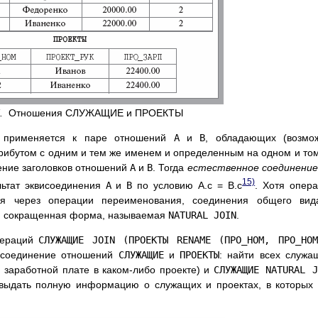
.
Отношения СЛУЖАЩИЕ и ПРОЕКТЫ
я применяется к паре отношений
A
и
B
, обладающих (возмо
атрибутом с одним и тем же именем и определенным на одном и то
ние заголовков отношений
A
и
B
. Тогда
естественное соединение
15)
ьтат эквисоединения
A
и
B
по условию A.c = B.c
. Хотя опер
тся через операции переименования, соединения общего вид
ся сокращенная форма, называемая
NATURAL JOIN
.
пераций
СЛУЖАЩИЕ JOIN (ПРОЕКТЫ RENAME (ПРО_НОМ, ПРО_НОМ
исоединение отношений
СЛУЖАЩИЕ
и
ПРОЕКТЫ
: найти всех служа
 заработной плате в каком-либо проекте) и
СЛУЖАЩИЕ NATURAL J
выдать полную информацию о служащих и проектах, в которых