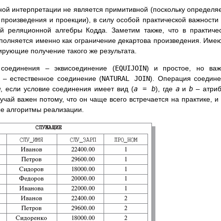
ой интерпретации не является примитивной (поскольку определя
произведения и проекции), в силу особой практической важности
й реляционной алгебры Кодда. Заметим также, что в практиче
полняется именно как ограничение декартова произведения. Име
рующие получение такого же результата.
соединения – эквисоединение (
EQUIJOIN
) и простое, но ва
 – естественное соединение (
NATURAL JOIN
). Операция соедин
я
, если условие соединения имеет вид (
a = b
), где
a
и
b
– атриб
чай важен потому, что он чаще всего встречается на практике, и
е алгоритмы реализации.