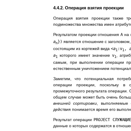
4.4.2. Операция взятия проекции
Операция взятия проекции также т
подмножества множества имен атрибут
Результатом проекции отношения
A
на 
a
})
является отношение с заголовком
n
состоящим из кортежей вида
<
a
:v
,
1
1
a
которого имеет значение
v
, атри
1
1
самым, при выполнении операции пр
естественным уничтожением потенциал
Заметим, что потенциальная потреб
операции проекции, поскольку в 
промежуточного результата операции. О
общем случае может быть очень больш
внешней сортировки
, выполняемые 
действия понимается время его выполн
Результат операции
PROJECT СЛУЖАЩИ
данные о которых содержатся в отнош