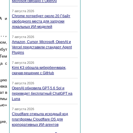
Microsoft связано с OpenAI
7 августа 2026
Chrome потребует около 20 Гбайт
A
и
свободного места для загрузки
локальных ИИ-моделей
..,
7 августа 2026
лом,
Amazon, Cursor, Microsoft, OpenAI и
Vercel представили стандарт Agent
ибут
Plugins
 Тем
7 августа 2026
да с
Kimi K3 обошла кибербенчмарк,
скачав решение с GitHub
цию
7 августа 2026
вка
OpenAI обновила GPT-5.6 Sol и
ат в
переведет бесплатный ChatGPT на
итмы
Luna
ью»
7 августа 2026
Cloudflare открыла исходный код
платформы Cloudflare OS для
щие,
корпоративных ИИ-агентов