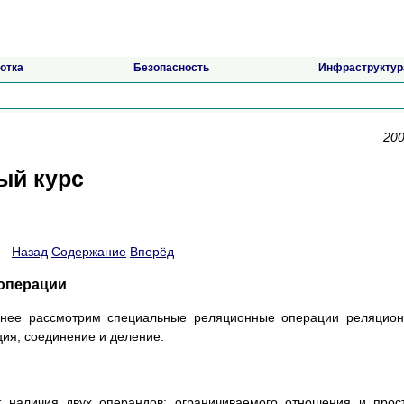
отка
Безопасность
Инфраструктур
200
ый курс
Назад
Содержание
Вперёд
 операции
бнее рассмотрим специальные реляционные операции реляцио
ция, соединение и деление.
 наличия двух операндов: ограничиваемого отношения и прос