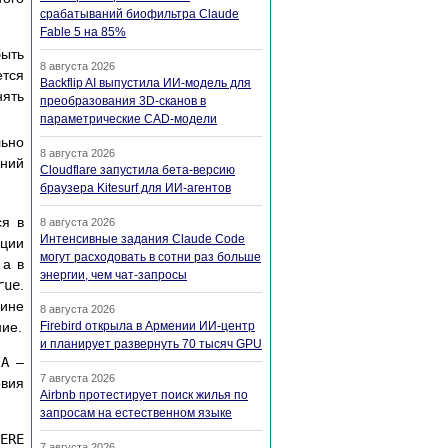
срабатываний биофильтра Claude
Fable 5 на 85%
ыть
8 августа 2026
ется
Backflip AI выпустила ИИ-модель для
нять
преобразования 3D-сканов в
параметрические CAD-модели
ьно
8 августа 2026
ний
Cloudflare запустила бета-версию
браузера Kitesurf для ИИ-агентов
ся в
8 августа 2026
Интенсивные задания Claude Code
ации
могут расходовать в сотни раз больше
 а в
энергии, чем чат-запросы
rue
.
ине
8 августа 2026
ние.
Firebird открыла в Армении ИИ-центр
и планирует развернуть 70 тысяч GPU
е
A
–
7 августа 2026
овия
Airbnb протестирует поиск жилья по
запросам на естественном языке
ERE
7 августа 2026