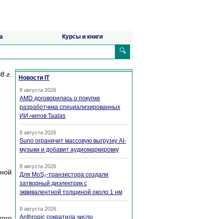
а
Курсы и книги
🔍
8 г.
Новости IT
8 августа 2026
AMD договорилась о покупке
разработчика специализированных
ИИ-чипов Taalas
8 августа 2026
Suno ограничит массовую выгрузку AI-
музыки и добавит аудиомаркировку
8 августа 2026
нной
Для MoS₂-транзистора создали
затворный диэлектрик с
эквивалентной толщиной около 1 нм
8 августа 2026
Anthropic сократила число
того