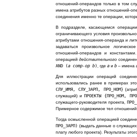
отношений-операндов только в том слу
имена атрибутов разных отношений-оп
соединения именно те операции, котор
В подразделе, касающемся операции 
ограничивающего условия произвольног
атрибутами отношения-операнда и лит
задаваться произвольное логическо
отношений-операндов и константам
операцией
действительного
соединен
AND (
a comp-op b
)
, где
a
и
b
– имена 
Для иллюстрации операций соедине
использовались ранее в примерах эт
СЛУ_ИМЯ, СЛУ_ЗАРП, ПРО_НОМ}
(атри
служащий) и
ПРОЕКТЫ {ПРО_НОМ, ПРО
служащего-руководителя проекта,
ПРО_
Примерное содержимое тел отношени
Тогда осмысленной операцией соедине
ПРО_ЗАРП)
(выдать данные о служащих
плату любого проекта). Результаты это