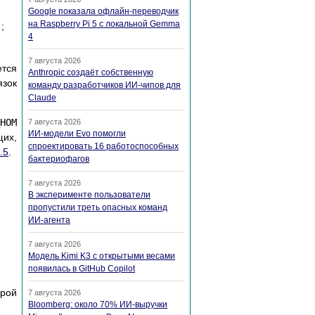
Google показала офлайн-переводчик
на Raspberry Pi 5 с локальной Gemma
)
;
4
7 августа 2026
ется
Anthropic создаёт собственную
язок
команду разработчиков ИИ-чипов для
Claude
НОМ
7 августа 2026
ИИ-модели Evo помогли
их,
спроектировать 16 работоспособных
.5
.
бактериофагов
7 августа 2026
В эксперименте пользователи
пропустили треть опасных команд
ИИ-агента
7 августа 2026
Модель Kimi K3 с открытыми весами
появилась в GitHub Copilot
рой
7 августа 2026
Bloomberg: около 70% ИИ-выручки