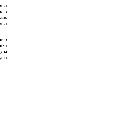
ется
 она
ских
ются
жное
ения
уты
 для