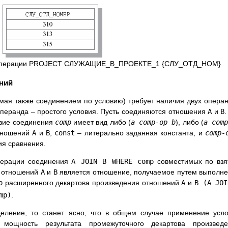
 операции PROJECT СЛУЖАЩИЕ_В_ПРОЕКТЕ_1 {СЛУ_ОТД_НОМ}
ений
ая также соединением по условию) требует наличия двух опера
операнда – простого условия. Пусть соединяются отношения
A
и
B
.
овие соединения
comp
имеет вид либо (
a comp-op b
), либо (
a comp
тношений
A
и
B
,
const
– литерально заданная константа, и
comp-
ия сравнения.
перации соединения
A JOIN B WHERE comp
совместимых по взя
я отношений
A
и
B
является отношение, получаемое путем выполн
p
расширенного декартова произведения отношений
A
и
B
(A JOI
mp)
.
еление, то станет ясно, что в общем случае применение усл
мощность результата промежуточного декартова произведе