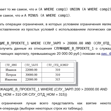
ает то же самое, что и
(A WHERE comp1) UNION (A WHERE comp2
е самое, что и
A MINUS (A WHERE comp1)
.
ть операции ограничения, в которых условием ограничения явля
ставленное из простых условий с использованием логических св
ЩИЕ_В_ПРОЕКТЕ_1 WHERE (СЛУ_ЗАРП > 20000.00 AND (СЛУ_ОТД_
олучить данные из отношения
СЛУЖАЩИЕ_В_ПРОЕКТЕ_1
о служащ
учающих зарплату, превышающую 20 000.00 руб.) показан на
рис. 4
ЛУЖАЩИЕ_В_ПРОЕКТЕ_1 WHERE (СЛУ_ЗАРП 200 > 20000.00 AND
Д_НОМ = 310 OR СЛУ_ОТД_НОМ = 315))
ограничения лучше всего представлять как взятие некото
-операнда (выборки некоторых строк из таблицы).