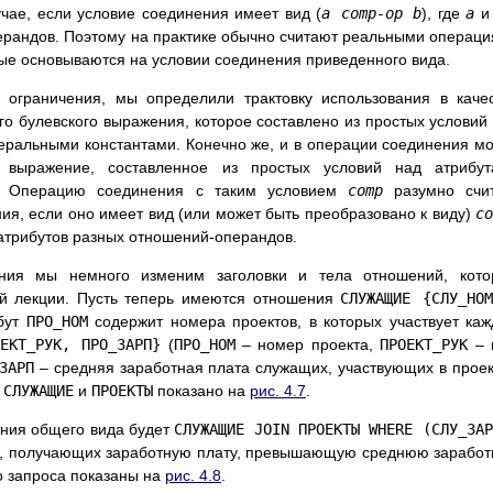
чае, если условие соединения имеет вид (
a comp-op b
), где
a
ерандов. Поэтому на практике обычно считают реальными операц
ые основываются на условии соединения приведенного вида.
ограничения, мы определили трактовку использования в каче
о булевского выражения, которое составлено из простых условий
еральными константами. Конечно же, и в операции соединения м
е выражение, составленное из простых условий над атрибут
и. Операцию соединения с таким условием
comp
разумно счит
ия, если оно имеет вид (или может быть преобразовано к виду)
c
атрибутов разных отношений-операндов.
ния мы немного изменим заголовки и тела отношений, кото
ой лекции. Пусть теперь имеются отношения
СЛУЖАЩИЕ {СЛУ_НОМ
бут
ПРО_НОМ
содержит номера проектов, в которых участвует ка
ЕКТ_РУК, ПРО_ЗАРП}
(
ПРО_НОМ
– номер проекта,
ПРОЕКТ_РУК
– 
ЗАРП
– средняя заработная плата служащих, участвующих в проек
й
СЛУЖАЩИЕ
и
ПРОЕКТЫ
показано на
рис. 4.7
.
ния общего вида будет
СЛУЖАЩИЕ JOIN ПРОЕКТЫ WHERE (СЛУ_ЗАР
, получающих заработную плату, превышающую среднюю зарабо
го запроса показаны на
рис. 4.8
.