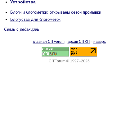
Устройства
Блоги и блогометки: открываем сезон промывки
Блогустав для блогометок
Связь с редакцией
главная CITForum
·
архив CITKIT
·
наверх
CITForum © 1997–2026