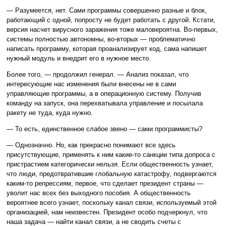
— Разумеется, нет. Сами программы совершенно разные и блок,
работающий с одной, попросту не будет работать с другой. Кстати,
версия насчет вирусного заражения тоже маловероятна. Во-первых,
системы полностью автономны, во-вторых — проблематично
написать программу, которая проанализирует код, сама напишет
нужный модуль и внедрит его в нужное место.
Более того, — продолжил генерал. — Анализ показал, что
интересующие нас изменения были внесены не в сами
управляющие программы, а в операционную систему. Получив
команду на запуск, она перехватывала управление и посылала
ракету не туда, куда нужно.
— То есть, единственное слабое звено — сами программисты?
— Однозначно. Но, как прекрасно понимают все здесь
присутствующие, применять к ним какие-то санкции типа допроса с
пристрастием категорически нельзя. Если общественность узнает,
что люди, предотвратившие глобальную катастрофу, подвергаются
каким-то репрессиям, первое, что сделает президент страны —
уволит нас всех без выходного пособия. А общественность
вероятнее всего узнает, поскольку канал связи, используемый этой
организацией, нам неизвестен. Президент особо подчеркнул, что
наша задача — найти канал связи, а не сводить счеты с