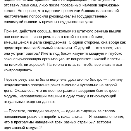
отставку либо сам, либо после прозрачных намеков зарубежных
коллег. Но первое, что сделали преемники бывших властителей —
настоятельно попросили руководителей государственных
спецслужб выяснить причины неудачного запуска.
Причем, действуя сообща, поскольку из штатного режима вышли
все носители — явно речь шла о какой-то третьей силе,
вмешавшейся в дела сверхдержав. С одной стороны, она вроде как
предотвратила глобальный катаклизм. С другой — кто знает, что
она устроит завтра? Иметь под боком какую-то мощную и глубоко
законспирированную организацию не понравится никакой власти —
ни плохой, ни хорошей. На то она и власть, чтобы все знать и все
контролировать.
Первые результаты были получены достаточно быстро — причину
неадекватного поведения ракет выяснили буквально на второй
день. Оказалось, что во все программы наведения был встроен
модуль, направляющий машины в одну точку и игнорирующий
актуальные входные данные.
— Простите, господин генерал, — один из сидящих за столом
полковников решился перебить начальника. — Я правильно понял,
что в программы наведения трех разных стран был встроен
одинаковый модуль?