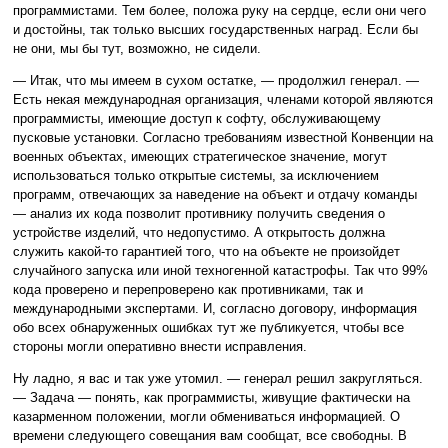
программистами. Тем более, положа руку на сердце, если они чего
и достойны, так только высших государственных наград. Если бы
не они, мы бы тут, возможно, не сидели.
— Итак, что мы имеем в сухом остатке, — продолжил генерал. —
Есть некая международная организация, членами которой являются
программисты, имеющие доступ к софту, обслуживающему
пусковые установки. Согласно требованиям известной Конвенции на
военных объектах, имеющих стратегическое значение, могут
использоваться только открытые системы, за исключением
программ, отвечающих за наведение на объект и отдачу команды
— анализ их кода позволит противнику получить сведения о
устройстве изделий, что недопустимо. А открытость должна
служить какой-то гарантией того, что на объекте не произойдет
случайного запуска или иной техногенной катастрофы. Так что 99%
кода проверено и перепроверено как противниками, так и
международными экспертами. И, согласно договору, информация
обо всех обнаруженных ошибках тут же публикуется, чтобы все
стороны могли оперативно внести исправления.
Ну ладно, я вас и так уже утомил. — генерал решил закругляться.
— Задача — понять, как программисты, живущие фактически на
казарменном положении, могли обмениваться информацией. О
времени следующего совещания вам сообщат, все свободны. В