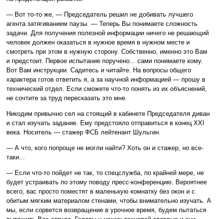
— Вот то-то же, — Председатель решил не добивать лучшего
агента затягиванием паузы. — Теперь Вы понимаете сложность
задачи. Для получения полезной информации ничего не решающий
человек должен оказаться в нужное время в нужном месте и
смотреть при этом в нужную сторону. Собственно, именно это Вам
и предстоит. Первое испытание поручено... сами понимаете кому.
Вот Вам инструкции. Садитесь и читайте. На вопросы общего
характера готов ответить я, а за научной информацией — прошу в
технический отдел. Если сможете что-то понять из их объяснений,
не сочтите за труд пересказать это мне.
Никодим привычно сел на стоящий в кабинете Председателя диван
и стал изучать задание. Ему предстояло отправиться в конец XXI
века. Носитель — стажер ФСБ лейтенант Шульгин.
— А что, кого попроще не могли найти? Хоть он и стажер, но все-
таки...
— Если что-то пойдет не так, то спецслужба, по крайней мере, не
будет устраивать по этому поводу пресс-конференцию. Вероятнее
всего, вас просто поместят в маленькую комнатку без окон и с
обитым мягким материалом стенами, чтобы внимательно изучать. А
мы, если сорвется возвращение в урочное время, будем пытаться