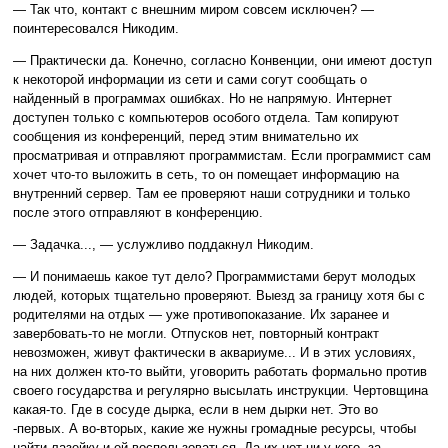
— Так что, контакт с внешним миром совсем исключен? —
поинтересовался Никодим.
— Практически да. Конечно, согласно Конвенции, они имеют доступ
к некоторой информации из сети и сами согут сообщать о
найденный в программах ошибках. Но не напрямую. Интернет
доступен только с компьютеров особого отдела. Там копируют
сообщения из конференций, перед этим внимательно их
просматривая и отправляют программистам. Если программист сам
хочет что-то выложить в сеть, то он помещает информацию на
внутренний сервер. Там ее проверяют наши сотрудники и только
после этого отправляют в конференцию.
— Задачка..., — услужливо поддакнул Никодим.
— И понимаешь какое тут дело? Программистами берут молодых
людей, которых тщательно проверяют. Выезд за границу хотя бы с
родителями на отдых — уже противопоказание. Их заранее и
завербовать-то не могли. Отпусков нет, повторный контракт
невозможен, живут фактически в аквариуме... И в этих условиях,
на них должен кто-то выйти, уговорить работать формально против
своего государства и регулярно высылать инструкции. Чертовщина
какая-то. Где в сосуде дырка, если в нем дырки нет. Это во
-первых. А во-вторых, какие же нужны громадные ресурсы, чтобы
найти лазейку и ей воспользоваться. Да их нет ни у кого, за