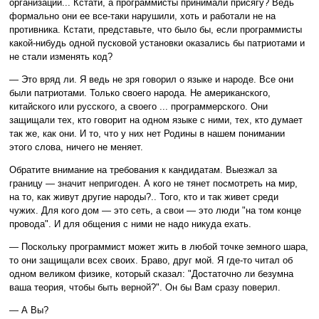
организации... Кстати, а программисты принимали присягу? Ведь
формально они ее все-таки нарушили, хоть и работали не на
противника. Кстати, представьте, что было бы, если программисты
какой-нибудь одной пусковой установки оказались бы патриотами и
не стали изменять код?
— Это вряд ли. Я ведь не зря говорил о языке и народе. Все они
были патриотами. Только своего народа. Не американского,
китайского или русского, а своего ... программерского. Они
защищали тех, кто говорит на одном языке с ними, тех, кто думает
так же, как они. И то, что у них нет Родины в нашем понимании
этого слова, ничего не меняет.
Обратите внимание на требования к кандидатам. Выезжал за
границу — значит непригоден. А кого не тянет посмотреть на мир,
на то, как живут другие народы?.. Того, кто и так живет среди
чужих. Для кого дом — это сеть, а свои — это люди "на том конце
провода". И для общения с ними не надо никуда ехать.
— Поскольку программист может жить в любой точке земного шара,
то они защищали всех своих. Браво, друг мой. Я где-то читал об
одном великом физике, который сказал: "Достаточно ли безумна
ваша теория, чтобы быть верной?". Он бы Вам сразу поверил.
— А Вы?