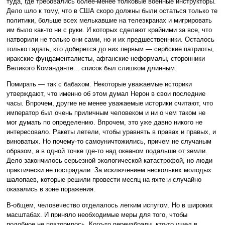
туда, где требовались более-менее толковые военные инструкторы.
Дело шло к тому, что в США скоро должны были остаться только те
политики, больше всех мелькавшие на телеэкранах и мигрировать
им было как-то ни с руки. И которых сделают крайними за все, что
натворили не только они сами, но и их предшественники. Осталось
только гадать, кто доберется до них первым — сербские патриоты,
иракские фундаменталисты, афганские неформалы, сторонники
Великого Команданте... список был слишком длинным.
Помирать — так с бабахом. Некоторые уважаемые историки
утверждают, что именно об этом думал Нерон в свои последние
часы. Впрочем, другие не менее уважаемые историки считают, что
император был очень приличным человеком и ни о чем таком не
мог думать по определению. Впрочем, это уже давно никого не
интересовало. Ракеты летели, чтобы уравнять в правах и правых, и
виноватых. Но почему-то самоуничтожились, причем не случаным
образом, а в одной точке где-то над океаном подальше от земли.
Дело закончилось серьезной экологической катастрофой, но люди
практически не пострадали. За исключением нескольких молодых
шалопаев, которые решили провести месяц на яхте и случайно
оказались в зоне поражения.
В-общем, человечество отделалось легким испугом. Но в широких
масштабах. И приняло необходимые меры для того, чтобы
подобное не повторилось. Кого-то переизбрали, кто-то ушел в