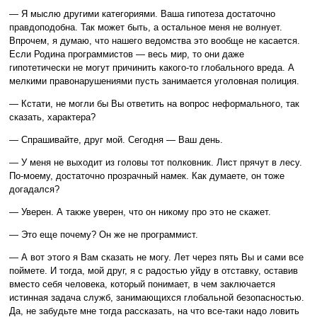
— Я мыслю другими категориями. Ваша гипотеза достаточно
правдоподобна. Так может быть, а остальное меня не волнует.
Впрочем, я думаю, что нашего ведомства это вообще не касается.
Если Родина программистов — весь мир, то они даже
гипотетически не могут причинить какого-то глобального вреда. А
мелкими правонарушениями пусть занимается уголовная полиция.
— Кстати, не могли бы Вы ответить на вопрос неформального, так
сказать, характера?
— Спрашивайте, друг мой. Сегодня — Ваш день.
— У меня не выходит из головы тот полковник. Лист прячут в лесу.
По-моему, достаточно прозрачный намек. Как думаете, он тоже
догадался?
— Уверен. А также уверен, что он никому про это не скажет.
— Это еще почему? Он же не программист.
— А вот этого я Вам сказать не могу. Лет через пять Вы и сами все
поймете. И тогда, мой друг, я с радостью уйду в отставку, оставив
вместо себя человека, который понимает, в чем заключается
истинная задача служб, занимающихся глобальной безопасностью.
Да, не забудьте мне тогда рассказать, на что все-таки надо ловить