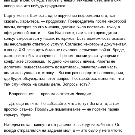
вытащить Вас оттуда. Головы у наших технарей светлые и они
наверняка что-нибудь придумают.
Еще у меня к Вам есть одно поручение неформального, так
сказать, характера, — продолжил Председатель после некоторой
паузы, которая по его мнению, должна была поставить точку в
официальной части. — Как Вы знаете, нам часто приходится
консультироваться у наших историков. Есть возможность оказать
им небольшую ответную услугу. Согласно некоторым документам,
в конце XXI века чуть было не началась серьезная война. Вроде,
даже ракеты были запущены. Причем, всеми участвующими в
конфликте сторонами. Но дело кончилось ничем. Ракеты не
долетели, общественность возмутилась, значительная часть
политиков ушла в отставку... Вы как раз попадете на совещании,
где будет обсуждаться этот вопрос. Постарайтесь выяснить, что
там случилось на самом деле. Вопросы есть?
— Вопросов нет, — привычно ответил Никодим.
— Да, еще вот что. Не забывайте, что это тут Вы кто-то, а там —
простой стажер. Побольше помалкивайте — не портите парню
карьеру. Удачи.
Никодим встал, кивнул и отправился к выходу из кабинета. Он
всегда отправлялся на задания молча — это было у него что-то