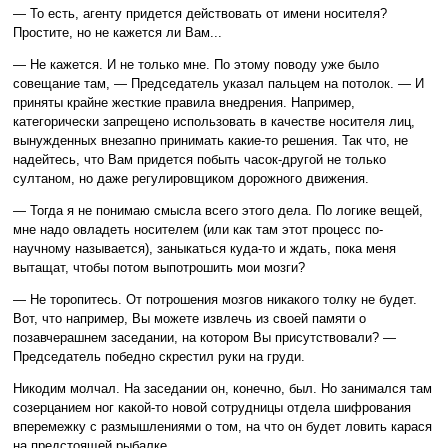
— То есть, агенту придется действовать от имени носителя?
Простите, но не кажется ли Вам...
— Не кажется. И не только мне. По этому поводу уже было
совещание там, — Председатель указал пальцем на потолок. — И
приняты крайне жесткие правила внедрения. Например,
категорически запрещено использовать в качестве носителя лиц,
вынужденных внезапно принимать какие-то решения. Так что, не
надейтесь, что Вам придется побыть часок-другой не только
султаном, но даже регулировщиком дорожного движения.
— Тогда я не понимаю смысла всего этого дела. По логике вещей,
мне надо овладеть носителем (или как там этот процесс по-
научному называется), заныкаться куда-то и ждать, пока меня
вытащат, чтобы потом выпотрошить мои мозги?
— Не торопитесь. От потрошения мозгов никакого толку не будет.
Вот, что например, Вы можете извлечь из своей памяти о
позавчерашнем заседании, на котором Вы присутствовали? —
Председатель победно скрестил руки на груди.
Никодим молчал. На заседании он, конечно, был. Но занимался там
созерцанием ног какой-то новой сотрудницы отдела шифрования
вперемежку с размышлениями о том, на что он будет ловить карася
на предстоящей рыбалке.