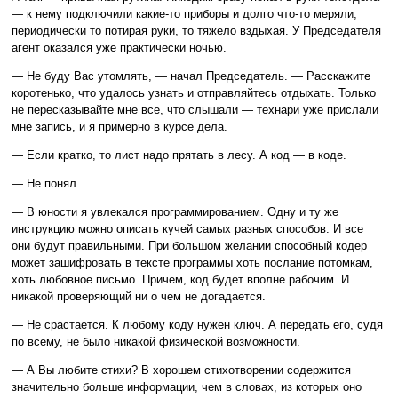
— к нему подключили какие-то приборы и долго что-то меряли,
периодически то потирая руки, то тяжело вздыхая. У Председателя
агент оказался уже практически ночью.
— Не буду Вас утомлять, — начал Председатель. — Расскажите
коротенько, что удалось узнать и отправляйтесь отдыхать. Только
не пересказывайте мне все, что слышали — технари уже прислали
мне запись, и я примерно в курсе дела.
— Если кратко, то лист надо прятать в лесу. А код — в коде.
— Не понял...
— В юности я увлекался программированием. Одну и ту же
инструкцию можно описать кучей самых разных способов. И все
они будут правильными. При большом желании способный кодер
может зашифровать в тексте программы хоть послание потомкам,
хоть любовное письмо. Причем, код будет вполне рабочим. И
никакой проверяющий ни о чем не догадается.
— Не срастается. К любому коду нужен ключ. А передать его, судя
по всему, не было никакой физической возможности.
— А Вы любите стихи? В хорошем стихотворении содержится
значительно больше информации, чем в словах, из которых оно