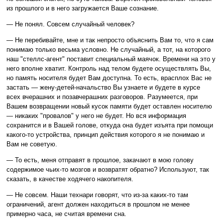
из прошлого и в него загружается Ваше сознание.
— Не понял. Совсем случайный человек?
— Не перебивайте, мне и так непросто объяснить Вам то, что я сам
понимаю только весьма условно. Не случайный, а тот, на которого
наш "стеллс-агент" поставит специальный маячок. Времени на это у
него вполне хватит. Контроль над телом будете осуществлять Вы,
но память носителя будет Вам доступна. То есть, врасплох Вас не
застать — жену-детей-начальство Вы узнаете и будете в курсе
всех вчерашних и позавчерашних разговоров. Разумеется, при
Вашем возвращении новый кусок памяти будет оставлен носителю
— никаких "провалов" у него не будет. Но вся информация
сохранится и в Вашей голове, откуда она будет изъята при помощи
какого-то устройства, принцип действия которого я не понимаю и
Вам не советую.
— То есть, меня отправят в прошлое, закачают в мою голову
содержимое чьих-то мозгов и возвратят обратно? Используют, так
сказать, в качестве ходячего накопителя.
— Не совсем. Наши технари говорят, что из-за каких-то там
ограничений, агент должен находиться в прошлом не менее
примерно часа, не считая времени сна.