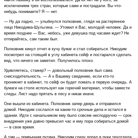
исключением трех стран, которые сами и пострадали. Вы что-
нибудь понимаете? Я — нет.
— Ну да ладно, — улыбнулся полковник, глядя на растерянное
лицо Никодима-Шульгина. — Утомил я Вас, молодой человек. Да и
время позднее — Вас, небось, уже девушка под часами ждет? Не
отпирайтесь, сам таким был.
Полковник кинул отчет в кучу бумаг и стал собираться. Никодим
посмотрел на стоящий в углу кабинета сейф и постарался сделать
вид, что ничего не заметил. Получилось плохо.
Удивляетесь, стажер? — довольный полковник был сама
снисходительность. — А к Вашему сведению, если кто-то
проникнет в кабинет, то сейф он будет ломать в первую очередь. А
бумаги на столе использует как горючий материал, чтобы замести
следы. Лист надо прятать в лесу и никак иначе.
Они вышли из кабинета. Полковник запер дверь и отправился
домой. Никодим сослался на какие-то срочные дела и остался в
здании. Идти с начальником ему было совсем несподручно — срок
внедрения уже давно превысил час и ему пора собираться домой
— в свое время.
А там — привычная рутина. Никодим сразу попал в руки техотдела