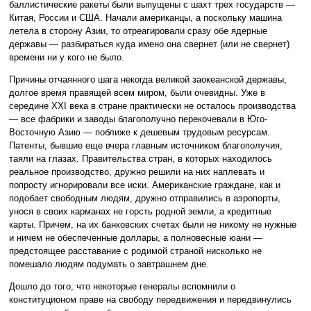
баллистические ракеты были выпущены с шахт трех государств —
Китая, России и США. Начали американцы, а поскольку машина
летела в сторону Азии, то отреагировали сразу обе ядерные
державы — разбираться куда имено она свернет (или не свернет)
времени ни у кого не было.
Причины отчаянного шага некогда великой заокеанской державы,
долгое время правящей всем миром, были очевидны. Уже в
середине XXI века в стране практически не осталось производства
— все фабрики и заводы благополучно перекочевали в Юго-
Восточную Азию — поближе к дешевым трудовым ресурсам.
Патенты, бывшие еще вчера главным источником благополучия,
таяли на глазах. Правительства стран, в которых находилось
реальное производство, дружно решили на них наплевать и
попросту игнорировали все иски. Американские граждане, как и
подобает свободным людям, дружно отправились в аэропорты,
унося в своих карманах не горсть родной земли, а кредитные
карты. Причем, на их банковских счетах были не никому не нужные
и ничем не обеспеченные доллары, а полновесные юани —
предстоящее расставание с родимой страной нисколько не
помешало людям подумать о завтрашнем дне.
Дошло до того, что некоторые генералы вспомнили о
конституционом праве на свободу передвижения и передвинулись