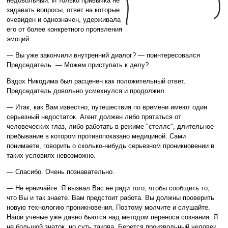
недовольный. И только привычка не
задавать вопросы, ответ на которые
очевиден и однозначен, удерживала
его от более конкретного проявления
эмоций.
— Вы уже закончили внутренний диалог? — поинтересовался
Председатель. — Можем приступать к делу?
Вздох Никодима был расценен как положительный ответ.
Председатель довольно усмехнулся и продолжил.
— Итак, как Вам известно, путешествия по времени имеют один
серьезный недостаток. Агент должен либо прятаться от
человеческих глаз, либо работать в режиме "стеллс", длительное
пребывание в котором противопоказано медициной. Сами
понимаете, говорить о сколько-нибудь серьезном проникновении в
таких условиях невозможно.
— Спасибо. Очень познавательно.
— Не ерничайте. Я вызвал Вас не ради того, чтобы сообщить то,
что Вы и так знаете. Вам предстоит работа. Вы должны проверить
новую технологию проникновения. Поэтому молчите и слушайте.
Наши ученые уже давно бьются над методом переноса сознания. Я
не большой знаток, но суть такова. Берется произвольный человек