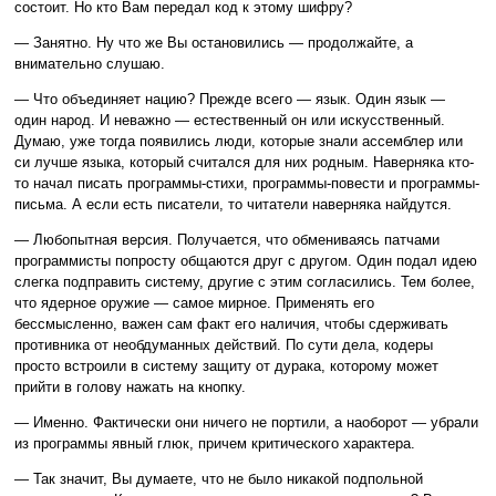
состоит. Но кто Вам передал код к этому шифру?
— Занятно. Ну что же Вы остановились — продолжайте, а
внимательно слушаю.
— Что объединяет нацию? Прежде всего — язык. Один язык —
один народ. И неважно — естественный он или искусственный.
Думаю, уже тогда появились люди, которые знали ассемблер или
си лучше языка, который считался для них родным. Наверняка кто-
то начал писать программы-стихи, программы-повести и программы-
письма. А если есть писатели, то читатели наверняка найдутся.
— Любопытная версия. Получается, что обмениваясь патчами
программисты попросту общаются друг с другом. Один подал идею
слегка подправить систему, другие с этим согласились. Тем более,
что ядерное оружие — самое мирное. Применять его
бессмысленно, важен сам факт его наличия, чтобы сдерживать
противника от необдуманных действий. По сути дела, кодеры
просто встроили в систему защиту от дурака, которому может
прийти в голову нажать на кнопку.
— Именно. Фактически они ничего не портили, а наоборот — убрали
из программы явный глюк, причем критического характера.
— Так значит, Вы думаете, что не было никакой подпольной