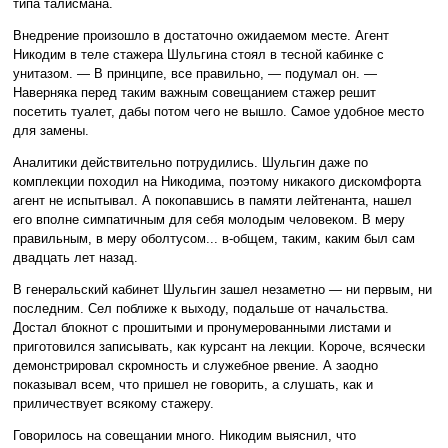
типа талисмана.
Внедрение произошло в достаточно ожидаемом месте. Агент
Никодим в теле стажера Шульгина стоял в тесной кабинке с
унитазом. — В принципе, все правильно, — подумал он. —
Наверняка перед таким важным совещанием стажер решит
посетить туалет, дабы потом чего не вышло. Самое удобное место
для замены.
Аналитики действительно потрудились. Шульгин даже по
комплекции походил на Никодима, поэтому никакого дискомфорта
агент не испытывал. А покопавшись в памяти лейтенанта, нашел
его вполне симпатичным для себя молодым человеком. В меру
правильным, в меру оболтусом... в-общем, таким, каким был сам
двадцать лет назад.
В генеральский кабинет Шульгин зашел незаметно — ни первым, ни
последним. Сел поближе к выходу, подальше от начальства.
Достал блокнот с прошитыми и пронумерованными листами и
приготовился записывать, как курсант на лекции. Короче, всячески
демонстрировал скромность и служебное рвение. А заодно
показывал всем, что пришел не говорить, а слушать, как и
приличествует всякому стажеру.
Говорилось на совещании много. Никодим выяснил, что