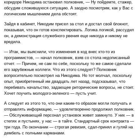
коридоре Никодима остановил полковник, — Ну пойдемте, стажер,
обсудим сложившуюся ситуацию. А заодно посмотрим, как у Вас с
логическим мышлением дела обстоят.
Зайдя в кабинет, Никодим присел за стол и достал свой блокнот,
показывая, что он готов конспектировать. Логика логикой, рассудил
он, а демонстрация служебного рвения еще никогда и никому не
вредила.
— Итак, мы выяснили, что изменения в код внес кто-то из
программистов, — начал полковник, взяв со стола недописанный
отчет. — Причем, не сам по себе, поскольку то же самое сделали
его зарубежные коллеги. Что из этого следует? Полковник
вопросительно посмотрел на Никодима. Но тот молчал, поскольку
опыт, приобретенный им двадцать лет назад, подсказывал, что
перебивать начальство, задающее риторические вопросы, не стоит.
Хочет поучить молодого-зеленого — пусть учит.
А следует из этого то, что они каким-то образом могли получать и
отправлять информацию, — удовлетворенно продолжил полковник.
— Обслуживающий персонал установок живет замкнуто. У них — в
степях и пустынях, у нас — в тайге. Стандартный срок контракта —
три года. По окончании — строгая ревизия, сдал-принял и гуляй на
дембель с полными карманами.