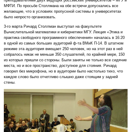
преподавателями двух ведущих российских университетов – МГУ и
МФТИ. По просьбе Столлмана на обе встречи допускались все
желающие, что в условиях пропускной системы в университетах
было непросто организовать.
3-го марта Ричард Столлман выступал на факультете
Вычислительной математики и кибернетики МГУ. Лекция «Этика и
практика свободного программного обеспечения» началась в 16:20
в одной из самых больших аудиторий ф-та ВМиК П-14. В штатном
режиме эта аудитория вмещает 250 человек, но на этот раз в ней
собралось никак не меньше 350 слушателей, по крайней мере, 150
из которых пришли со стороны. Были заняты не только все сидячие
места, но и все пространство, доступное для стояния. Ричард
говорил без микрофона, но в аудитории было настолько тихо, что
каждое слово было отчетливо слышно даже стоящим у задней
стены.