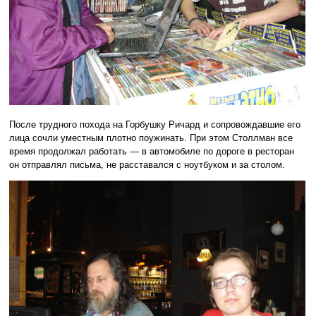
После трудного похода на Горбушку Ричард и сопровождавшие его
лица сочли уместным плотно поужинать. При этом Столлман все
время продолжал работать — в автомобиле по дороге в ресторан
он отправлял письма, не расставался с ноутбуком и за столом.