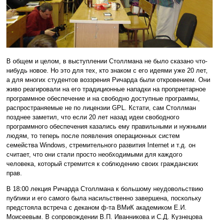
В общем и целом, в выступлении Столлмана не было сказано что-
нибудь новое. Но это для тех, кто знаком с его идеями уже 20 лет,
а для многих студентов воззрения Ричарда были откровением. Они
живо реагировали на его традиционные нападки на проприетарное
программное обеспечение и на свободно доступные программы,
распространяемые не по лицензии GPL. Кстати, сам Столлман
позднее заметил, что если 20 лет назад идеи свободного
программного обеспечения казались ему правильными и нужными
людям, то теперь после появления операционных систем
семейства Windows, стремительного развития Internet и т.д. он
считает, что они стали просто необходимыми для каждого
человека, который стремится к соблюдению своих гражданских
прав.
В 18:00 лекция Ричарда Столлмана к большому неудовольствию
публики и его самого была насильственно завершена, поскольку
предстояла встреча с деканом ф-та ВМиК академиком Е.И.
Моисеевым. В сопровождении В.П. Иванникова и С.Д. Кузнецова