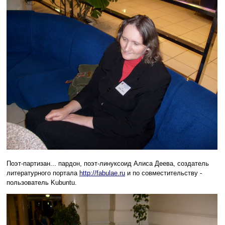
Поэт-партизан... пардон, поэт-линуксоид Алиса Деева, создатель
литературного портала
http://fabulae.ru
и по совместительству -
пользователь Kubuntu.