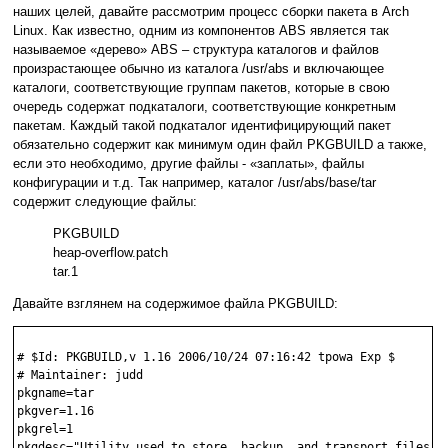
наших целей, давайте рассмотрим процесс сборки пакета в Arch
Linux. Как известно, одним из компонентов ABS является так
называемое «дерево» ABS – структура каталогов и файлов
произрастающее обычно из каталога /usr/abs и включающее
каталоги, соответствующие группам пакетов, которые в свою
очередь содержат подкаталоги, соответствующие конкретным
пакетам. Каждый такой подкаталог идентифицирующий пакет
обязательно содержит как минимум один файл PKGBUILD а также,
если это необходимо, другие файлы - «заплаты», файлы
конфигурации и т.д. Так например, каталог /usr/abs/base/tar
содержит следующие файлы:
PKGBUILD
heap-overflow.patch
tar.1
Давайте взглянем на содержимое файла PKGBUILD:
# $Id: PKGBUILD,v 1.16 2006/10/24 07:16:42 tpowa Exp $

# Maintainer: judd 
pkgname=tar

pkgver=1.16

pkgrel=1

pkgdesc="Utility used to store, backup, and transport files"
