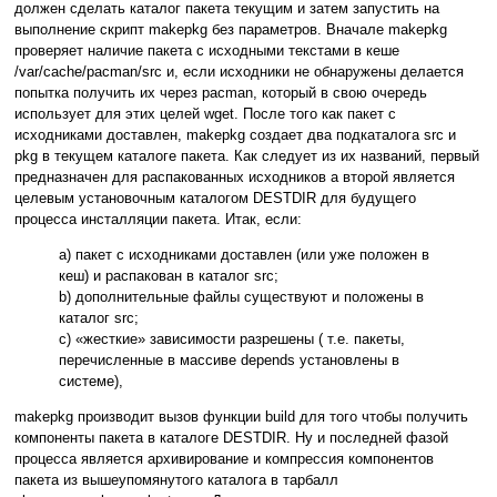
должен сделать каталог пакета текущим и затем запустить на
выполнение скрипт makepkg без параметров. Вначале makepkg
проверяет наличие пакета с исходными текстами в кеше
/var/cache/pacman/src и, если исходники не обнаружены делается
попытка получить их через pacman, который в свою очередь
использует для этих целей wget. После того как пакет с
исходниками доставлен, makepkg создает два подкаталога src и
pkg в текущем каталоге пакета. Как следует из их названий, первый
предназначен для распакованных исходников а второй является
целевым установочным каталогом DESTDIR для будущего
процесса инсталляции пакета. Итак, если:
а) пакет с исходниками доставлен (или уже положен в
кеш) и распакован в каталог src;
b) дополнительные файлы существуют и положены в
каталог src;
c) «жесткие» зависимости разрешены ( т.е. пакеты,
перечисленные в массиве depends установлены в
системе),
makepkg производит вызов функции build для того чтобы получить
компоненты пакета в каталоге DESTDIR. Ну и последней фазой
процесса является архивирование и компрессия компонентов
пакета из вышеупомянутого каталога в тарбалл