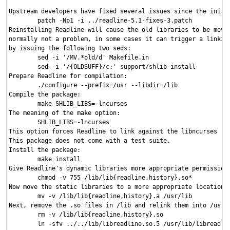
Upstream developers have fixed several issues since the initia
	patch -Np1 -i ../readline-5.1-fixes-3.patch

Reinstalling Readline will cause the old libraries to be move
normally not a problem, in some cases it can trigger a linking
by issuing the following two seds: 

	sed -i '/MV.*old/d' Makefile.in

	sed -i '/{OLDSUFF}/c:' support/shlib-install

Prepare Readline for compilation: 

	./configure --prefix=/usr --libdir=/lib

Compile the package: 

	make SHLIB_LIBS=-lncurses

The meaning of the make option: 

	SHLIB_LIBS=-lncurses 

This option forces Readline to link against the libncurses (re
This package does not come with a test suite. 

Install the package: 

	make install

Give Readline's dynamic libraries more appropriate permissions
	chmod -v 755 /lib/lib{readline,history}.so*

Now move the static libraries to a more appropriate location: 
	mv -v /lib/lib{readline,history}.a /usr/lib

Next, remove the .so files in /lib and relink them into /usr/l
	rm -v /lib/lib{readline,history}.so

	ln -sfv ../../lib/libreadline.so.5 /usr/lib/libreadline.so
