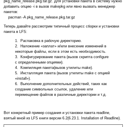
pkg_name_release.pkg.tar.gz. Для установки пакета в систему нужно
добавить опцию -i в вызов makepkg или явно вызвать менеджер
пакетов:
pacman -A pkg_name_release.pkg.tar.gz
Теперь давайте рассмотрим типичный процесс сборки и установки
пакета в LFS:
1. Распаковка в рабочую директорию.
2. Наложение «заплат» и/или внесение изменений в
некоторые файлы, если в этом есть необходимость.
3. Конфигурирование пакета (вызов скрипта configure
с определенными опциями).
4. Компиляция пакета(вызов утилиты make).
5. Инсталляция пакета (вызов утилиты make с опцией
«install»).
6. Выполнение дополнительных действий, таких как
создание символьных ссылок, удаление или
перемещение файлов в различные директории и т.д.
Вот конкретный пример создания и установки пакета readline,
взятый мной из LFS книги версии 6.2(6.23.1. Installation of Readline).