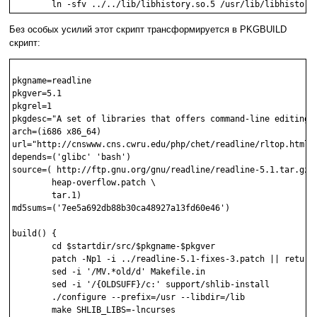
Без особых усилий этот скрипт трансформируется в PKGBUILD
скрипт:
pkgname=readline

pkgver=5.1

pkgrel=1

pkgdesc="A set of libraries that offers command-line editing a
arch=(i686 x86_64)

url="http://cnswww.cns.cwru.edu/php/chet/readline/rltop.html"

depends=('glibc' 'bash')

source=( http://ftp.gnu.org/gnu/readline/readline-5.1.tar.gz \
        heap-overflow.patch \

        tar.1)

md5sums=('7ee5a692db88b30ca48927a13fd60e46')

build() {

	cd $startdir/src/$pkgname-$pkgver

	patch -Np1 -i ../readline-5.1-fixes-3.patch || return 1

	sed -i '/MV.*old/d' Makefile.in

	sed -i '/{OLDSUFF}/c:' support/shlib-install

	./configure --prefix=/usr --libdir=/lib

	make SHLIB_LIBS=-lncurses
