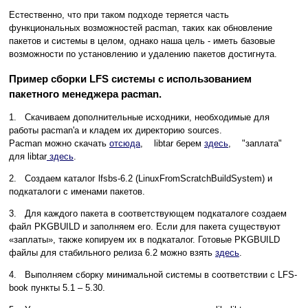
Естественно, что при таком подходе теряется часть
функциональных возможностей pacman, таких как обновление
пакетов и системы в целом, однако наша цель - иметь базовые
возможности по установлению и удалению пакетов достигнута.
Пример сборки LFS системы с использованием
пакетного менеджера pacman.
1. Скачиваем дополнительные исходники, необходимые для
работы pacman'а и кладем их директорию sources.
Pacman можно скачать
отсюда
, libtar берем
здесь
, "заплата"
для libtar
здесь
.
2. Создаем каталог lfsbs-6.2 (LinuxFromScratchBuildSystem) и
подкаталоги с именами пакетов.
3. Для каждого пакета в соответствующем подкаталоге создаем
файл PKGBUILD и заполняем его. Если для пакета существуют
«заплаты», также копируем их в подкаталог. Готовые PKGBUILD
файлы для стабильного релиза 6.2 можно взять
здесь
.
4. Выполняем сборку минимальной системы в соответствии с LFS-
book пункты 5.1 – 5.30.