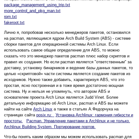
package_management_using_trip.txt
more_control_and_pkg_man.txt
rpm.txt
fakeroot.txt
Лично я, попробовав несколько менеджеров пакетов, остановился
на pacman, являющимся ядром Arch Build System (ABS) - системе
сборки пакетов для операционной системы Arch Linux. Если
использовать самое общее определение для ABS, то можно
сказать что это менеджер пакетов pacman плюс набор скриптов и
правил их создания. Но если pacman является "ответственным" за
доставку, установку бинарников и ведение базы данных пакетов, то
целью «скриптовой» части системы является создание пакетов из
исходников. Нужно также добавить, характеризуя ABS, что это
простая, ясно построенная и в тоже время достаточно мощная
система. Ну и нельзя не упомянуть, что автором ABS и
основателем проекта Arch Linux является Judd Vinet. Более
детальную информацию об Arch Linux, pacman и ABS вы можете
найти на сайте
Arch Linux
а также в статьях А.Федорчука на
страницах сайта
posix.ru:
Установка Archlinux: гармония гибкости и
простоты.
Pacman. Управление пакетами в Archlinux и не только.
Archlinux Building System. Портирование портов.
Что-бы понять каким образом мы можем использовать pacman для