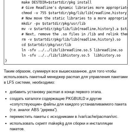
	make DESTDIR=$startdir/pkg install

	# Give Readline's dynamic libraries more appropriate permissions: 

	chmod -v 755 $startdir/pkg/lib/lib{readline,history}.so*

	# Now move the static libraries to a more appropriate location: 

	mkdir -pv $startdir/pkg/usr/lib 

	mv -v $startdir/pkg/lib/lib{readline,history}.a $startdir/pkg/usr/lib

	# Next, remove the .so files in /lib and relink them into /usr/lib: 

	rm -v $startdir/pkg/lib/lib{readline,history}.so

	cd $startdir/pkg/usr/lib

	ln -sfv ../../lib/libreadline.so.5 libreadline.so

	ln -sfv ../../lib/libhistory.so.5  libhistory.so

Таким образом, суммируя все вышесказанное, для того чтобы
использовать пакетный менеджер pacman для управления пакетами
в LFS системе, необходимо:
добавить установку pacman в конце первого этапа.
создать каталоги содержащие PKGBUILD и другие
«сопутствующие» файлы для каждого устанавливаемого пакета
(т.е. аналог ABS “дерева”).
переместить пакеты с исходниками в /var/cache/pacman/src.
использовать скрипт makepkg для сборки и инсталляции
пакетов.