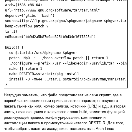
arch=(i686 x86_64)

url="http://www.gnu.org/software/tar/tar.html"

depends=('glibc' 'bash')

source=(ftp://ftp.gnu.org/gnu/$pkgname/$pkgname-$pkgver.tar.gz
heap-overflow.patch \

tar.1)

md5sums=('bb9d2a5b87d0ad825fb9d34e1617325d')

build() {

  cd $startdir/src/$pkgname-$pkgver

  patch -Np0 -i ../heap-overflow.patch || return 1

  ./configure --prefix=/usr --libexecdir=/usr/lib/tar --bindir
  make || return 1

  make DESTDIR=$startdir/pkg install

  install -D -m644 ../tar.1 $startdir/pkg/usr/man/man1/tar.1

Нетрудно заметить, что файл представляет из себя скрипт, где в
первой части переменным присваиваются параметры текущего
пакета такие как имя, номер релиза, источник (URL) и т.д., а вторая
часть, начинающаяся с ключевого слова build, является функцией
реализующей процесс конфигурирования, компиляции и
инсталляции пакета в промежуточный каталог DESTDIR. Для того,
чтобы собрать пакет из исходников, пользователь Arch Linux