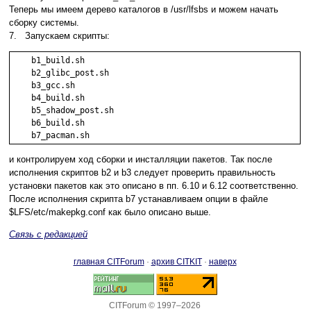
Теперь мы имеем дерево каталогов в /usr/lfsbs и можем начать
сборку системы.
7. Запускаем скрипты:
    b1_build.sh

    b2_glibc_post.sh

    b3_gcc.sh

    b4_build.sh

    b5_shadow_post.sh

    b6_build.sh

и контролируем ход сборки и инсталляции пакетов. Так после
исполнения скриптов b2 и b3 следует проверить правильность
установки пакетов как это описано в пп. 6.10 и 6.12 соответственно.
После исполнения скрипта b7 устанавливаем опции в файле
$LFS/etc/makepkg.conf как было описано выше.
Связь с редакцией
главная CITForum
·
архив CITKIT
·
наверх
CITForum © 1997–2026