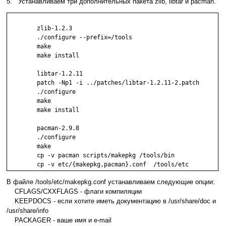
5. Устанавливаем три дополнительных пакета zlib, libtar и pacman.
	zlib-1.2.3 

	./configure --prefix=/tools

	make

	make install

	libtar-1.2.11

	patch -Np1 -i ../patches/libtar-1.2.11-2.patch

	./configure

	make

	make install

	pacman-2.9.8 

	./configure

	make

	cp -v pacman scripts/makepkg /tools/bin

В файле /tools/etc/makepkg.conf устанавливаем следующие опции:
CFLAGS/CXXFLAGS - флаги компиляции
KEEPDOCS - если хотите иметь документацию в /usr/share/doc и
/usr/share/info
PACKAGER - ваше имя и e-mail