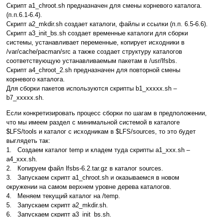
Скрипт a1_chroot.sh предназначен для смены корневого каталога.
(п.п.6.1-6.4).
Скрипт a2_mkdir.sh создает каталоги, файлы и ссылки (п.п. 6.5-6.6).
Скрипт a3_init_bs.sh создает временные каталоги для сборки
системы, устанавливает переменные, копирует исходники в
/var/cache/pacman/src а также создает структуру каталогов
соответствующую устанавливаемым пакетам в /usr/lfsbs.
Скрипт a4_chroot_2.sh предназначен для повторной смены
корневого каталога.
Для сборки пакетов используются скрипты b1_xxxxx.sh –
b7_xxxxx.sh.
Если конкретизировать процесс сборки по шагам в предположении,
что мы имеем раздел с минимальной системой в каталоге
$LFS/tools и каталог с исходникам в $LFS/sources, то это будет
выглядеть так:
1. Создаем каталог temp и кладем туда скрипты a1_xxx.sh –
a4_xxx.sh.
2. Копируем файл lfsbs-6.2.tar.gz в каталог sources.
3. Запускаем скрипт a1_chroot.sh и оказываемся в новом
окружении на самом верхнем уровне дерева каталогов.
4. Меняем текущий каталог на /temp.
5. Запускаем скрипт a2_mkdir.sh.
6. Запускаем скрипт a3_init_bs.sh.