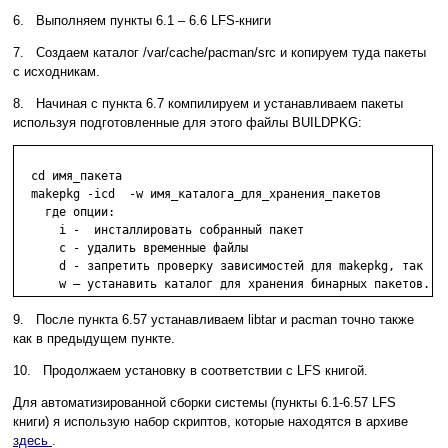
6. Выполняем пункты 6.1 – 6.6 LFS-книги
7. Создаем каталог /var/cache/pacman/src и копируем туда пакеты
с исходникам.
8. Начиная с пункта 6.7 компилируем и устанавливаем пакеты
используя подготовленные для этого файлы BUILDPKG:
  cd имя_пакета

  makepkg -icd  -w имя_каталога_для_хранения_пакетов 

    где опции:

      i -  инсталлировать собранный пакет

      c - удалить временные файлы 

      d - запретить проверку зависимостей для makepkg, так  ка
9. После пункта 6.57 устанавливаем libtar и pacman точно также
как в предыдущем пункте.
10. Продолжаем установку в соответствии с LFS книгой.
Для автоматизированной сборки системы (пункты 6.1-6.57 LFS
книги) я использую набор скриптов, которые находятся в архиве
здесь
.