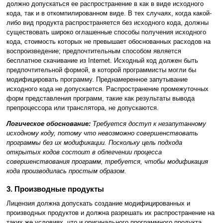
должно допускаться ее распространение в как в виде исходного
кода, так и в откомпилированном виде. В тех случаях, когда какой-
либо вид продукта распространяется без исходного кода, должны
существовать широко оглашенные способы получения исходного
кода, стоимость которых не превышает обоснованных расходов на
воспроизведение; предпочтительным способом является
бесплатное скачивание из Internet. Исходный код должен быть
предпочтительной формой, в которой программисты могли бы
модифицировать программу. Преднамеренное запутывание
исходного кода не допускается. Распространение промежуточных
форм представления программ, такие как результаты вывода
препроцессора или транслятора, не допускаются.
Логическое обоснование:
Требуется доступ к незапутанному
исходному коду, потому что невозможно совершенствовать
программы без их модификации. Поскольку цель подхода
открытых кодов состоит в облегчении процесса
совершенствования программ, требуется, чтобы модификация
кода производилась простым образом.
3. Производные продукты
Лицензия должна допускать создание модифицированных и
производных продуктов и должна разрешать их распространение на
таких же условиях, что и оригинального программного продукта.