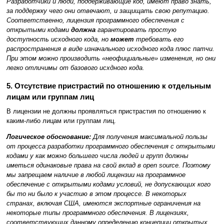
Разработчики и люди, поддерживающие код, имеют право знать,
за поддержку чего они отвечают, и защищать свою репутацию.
Соответственно, лицензия программного обеспечения с
открытыми кодами
должна
гарантировать простую
доступность исходного кода, но
может
требовать его
распространения в виде изначального исходного кода плюс патчи.
При этом можно производить «неофициальные» изменения, но они
легко отличимы от базового исхдного кода.
5. Отсутствие пристрастий по отношению к отдельным
лицам или группам лиц
В лицензии не должны проявляться пристрастия по отношению к
каким-либо лицам или группам лиц.
Логическое обоснование:
Для получения максимальной пользы
от процесса разработки программного обеспечения с открытыми
кодами у как можно большего числа людей и групп должны
иметься одинаковые права на свой вклад в open source. Поэтому
мы запрещаем наличие в любой лицензии на программное
обеспечение с открытыми кодами условий, не допускающих кого
бы то ни было к участию в этом процессе. В некоторых
странах, включая США, имеются экспортные ограничения на
некоторые типы программного обеспечения. В лицензиях,
соответствующих данному определению концепции открытых