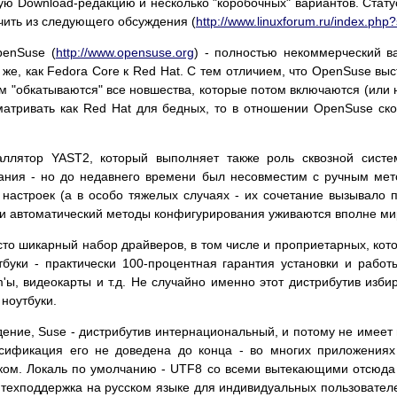
ную Download-редакцию и несколько "коробочных" вариантов. Стат
чить из следующего обсуждения (
http://www.linuxforum.ru/index.ph
penSuse (
http://www.opensuse.org
) - полностью некоммерческий в
же, как Fedora Core к Red Hat. С тем отличием, что OpenSuse выс
м "обкатываются" все новшества, которые потом включаются (или 
матривать как Red Hat для бедных, то в отношении OpenSuse ск
аллятор YAST2, который выполняет также роль сквозной систе
ания - но до недавнего времени был несовместим с ручным мет
 настроек (а в особо тяжелых случаях - их сочетание вызывало 
 и автоматический методы конфигурирования уживаются вполне ми
сто шикарный набор драйверов, в том числе и проприетарных, кото
тбуки - практически 100-процентная гарантия установки и раб
'ы, видеокарты и т.д. Не случайно именно этот дистрибутив изби
ноутбуки.
ение, Suse - дистрибутив интернациональный, и потому не имеет
усификация его не доведена до конца - во многих приложения
ком. Локаль по умолчанию - UTF8 со всеми вытекающими отсюда 
 техподдержка на русском языке для индивидуальных пользовател