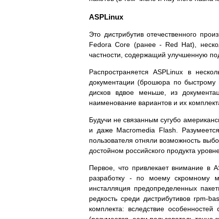
ASPLinux
Это дистрибутив отечественного прои
Fedora Core (ранее - Red Hat), нес
частности, содержащий улучшенную по
Распространяется ASPLinux в нескол
документации (брошюра по быстрому в
дисков вдвое меньше, из документа
наименование вариантов и их комплекта
Будучи не связанным сугубо американс
и даже Macromedia Flash. Разумеется
пользователя отняли возможность выбор
достойном российского продукта уровне
Первое, что привлекает внимание в A
разработку - по моему скромному м
инсталляция предопределенных пакетн
редкость среди дистрибутивов rpm-ba
комплекта: вследствие особенностей
(разумеется, если пользователь точно зн