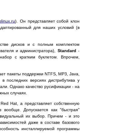
plinux.ru
). Он представляет собой клон
адаптированный для наших условий (в
тве дисков и с полным комплектом
ователя и администратора),
Standard
-
набор с кратким буклетом. Впрочем,
ает пакеты поддержки NTFS, MP3, Java,
 в последних версиях дистрибутива у
кали. Однако качество русификации - на
жных случаях.
 Red Hat, а представляет собственную
 вообще. Допускается как "быстрая"
ивидуальный их выбор. Причем - и это
зависимостей даже в составе базового
пособность инсталлируемой программы