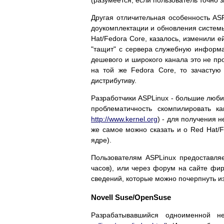
Другая отличительная особенность AS
доукомплектации и обновления системы.
Hat/Fedora Core, казалось, изменили е
"тащит" с сервера служебную информа
дешевого и широкого канала это не пр
на той же Fedora Core, то зачастую
дистрибутиву.
Разработчики ASPLinux - большие любит
проблематичность скомпилировать к
http://www.kernel.org
) - для получения 
же самое можно сказать и о Red Hat/
ядре).
Пользователям ASPLinux предоставляе
часов), или через форум на сайте фир
сведений, которые можно почерпнуть из
Novell Suse/OpenSuse
Разрабатывавшийся одноименной н