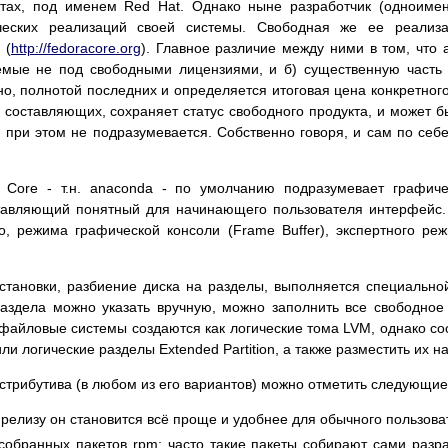
нтах, под именем Red Hat. Однако ныне разработчик (одноим
ческих реализаций своей системы. Свободная же ее реализа
 (
http://fedoracore.org
). Главное различие между ними в том, что 
мые не под свободными лицензиями, и б) существенную часть с
о, полнотой последних и определяется итоговая цена конкретного
составляющих, сохраняет статус свободного продукта, и может бы
и при этом не подразумевается. Собственно говоря, и сам по себе
a Core - т.н. anaconda - по умолчанию подразумевает графич
ставляющий понятный для начинающего пользователя интерфейс.
го, режима графической консоли (Frame Buffer), экспертного ре
становки, разбиение диска на разделы, выполняется специальной
раздела можно указать вручную, можно заполнить все свободное 
 файловые системы создаются как логические тома LVM, однако 
ли логические разделы Extended Partition, а также разместить их 
трибутива (в любом из его вариантов) можно отметить следующие
к релизу он становится всё проще и удобнее для обычного пользова
 собранных пакетов rpm; часто такие пакеты собирают сами раз