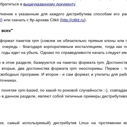
обратиться в
вышеуказанному документу
.
лнение к указанным для каждого дистрибутива способам его ра
/
) или скачать с ftp-архива Citkit (
http://citkit.ru
).
 всех"
 формат пакетов rpm (совсем не обязательно прямые клоны или 
очередь - благодаря корпоративным инсталляциям, тогда как п
 годы идет на убыль. Однако по справедливости начать следует им
е в этом разделе, базируются на пакетах формата rpm. Достоинств
 вторые, два достоинства формата rpm неоспоримы. Первое - т
вободных программ. И второе - и сам формат, и утилиты для раб
сточниках.
 понятие rpm-based, по какой-то роковой случайности :-), совпада
 в данном разделе, являют собой типичные примеры дистрибутивов u
ее, самый используемый) дистрибутив Linux на протяжении м