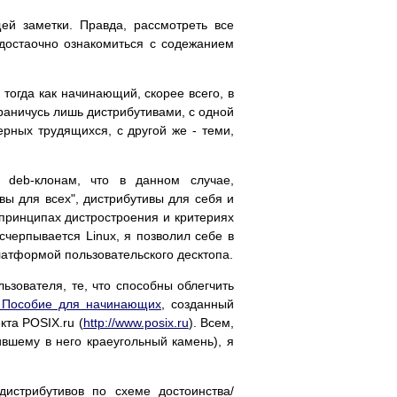
щей заметки. Правда, рассмотреть все
 достаочно ознакомиться с содежанием
 тогда как начинающий, скорее всего, в
граничусь лишь дистрибутивами, с одной
рных трудящихся, с другой же - теми,
и deb-клонам, что в данном случае,
вы для всех", дистрибутивы для себя и
 принципах дистростроения и критериях
исчерпывается Linux, я позволил себе в
латформой пользовательского десктопа.
зователя, те, что способны облегчить
. Пособие для начинающих
, созданный
кта POSIX.ru (
http://www.posix.ru
). Всем,
ившему в него краеугольный камень), я
дистрибутивов по схеме достоинства/