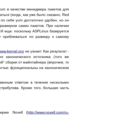
yum в качестве менеджера пакетов для
ься (когда, как уже было сказано, Red
м по себе yum достаточно удобен, но он
 размером самих пакетов. При наличии
 И еще: поскольку ASPLinux базируется
ут приближаться по размеру к самому
/www.kernel.org
не узнает. Как результат -
з канонического источника (того же
ой" сборки от майнтайнера (впрочем, то
ностью функциональны на каноническом
ованным ответом в течении нескольких
стрибутива. Кроме того, большая часть
ирме Novell (
http://www.novell.com/ru-