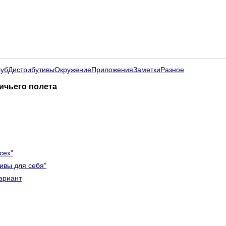
луб
Дистрибутивы
Окружение
Приложения
Заметки
Разное
тичьего полета
сех"
тивы для себя"
ариант