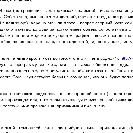
PLinux (по сравнению с материнской системой) - использование 
 Собственно, именно в этом дистрибутиве он и продолжал развиват
й в пользу apt). Хорошо это или плохо - вопрос спорный: хотя са
цию о пакетах, которая зачастую имеет объем, сопоставимый с
облема, но при модеме или дорогом трафике - весьма неприятно.
 обновления пакетов выходят с задержкой, и, опять таки, мог
ели патчить ядро, вплоть до того, что его и "папа родной" с
http:/
акую-то программу из исходников, а также обновления ядра и
неизменно превосходного результата необходимо ждать его "пакетн
Fedore Core - существуют большие сомнения, что они будут пол
тся техническая поддержка: по электронной почте (с гарантир
мы-производителя, в котором активно участвуют разработчики ди
 "толстых" книг про Red Hat, применима и к ASPLinux.
емецкой компанией, этот дистрибутив ныне принадлежит ф