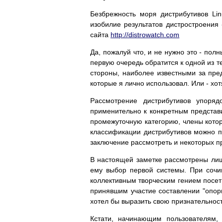
Безбрежность моря дистрибутивов Lin
изобилие результатов дистростроения
сайта
http://distrowatch.com
Да, пожалуй что, и не нужно это - пол
первую очередь обратится к одной из т
стороны, наиболее известными за пре
которые я лично использовал. Или - хо
Рассмотрение дистрибутивов упоряд
применительно к конкретным представи
промежуточную категорию, члены которо
классификации дистрибутивов можно 
заключение рассмотреть и некоторых п
В настоящей заметке рассмотрены лишь
ему выбор первой системы. При сочи
коллективным творческим гением посе
принявшим участие составлении "опорн
хотел бы выразить свою признательност
Кстати, начинающим пользователям, 