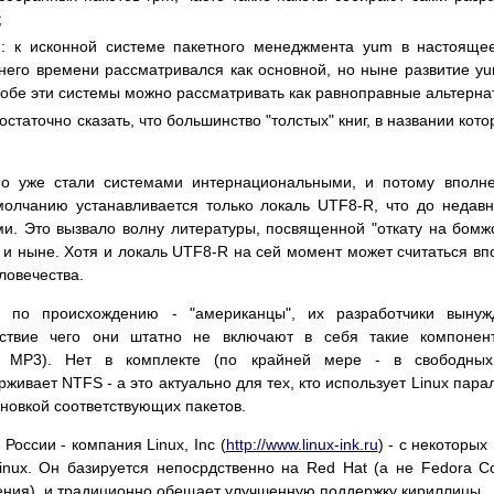
;
я: к исконной системе пакетного менеджмента yum в настояще
внего времени рассматривался как основной, но ныне развитие y
 обе эти системы можно рассматривать как равноправные альтерна
статочно сказать, что большинство "толстых" книг, в названии кот
но уже стали системами интернациональными, и потому вполн
умолчанию устанавливается только локаль UTF8-R, что до неда
. Это вызвало волну литературы, посвященной "откату на бомжо
и ныне. Хотя и локаль UTF8-R на сей момент может считаться вп
ловечества.
 по происхождению - "американцы", их разработчики вынужд
едствие чего они штатно не включают в себя такие компонен
 MP3). Нет в комплекте (по крайней мере - в свободных 
ивает NTFS - а это актуально для тех, кто использует Linux пара
новкой соответствующих пакетов.
оссии - компания Linux, Inc (
http://www.linux-ink.ru
) - с некоторых
 Linux. Он базируется непосрдственно на Red Hat (а не Fedora 
ачения), и традиционно обещает улучшенную поддержку кириллицы.