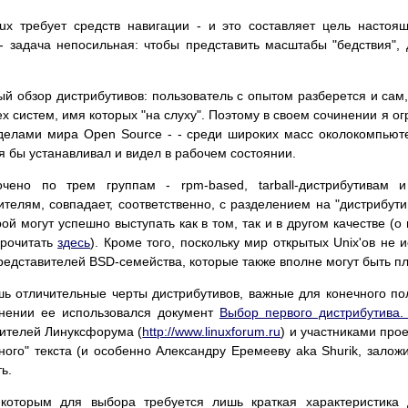
ux требует средств навигации - и это составляет цель настоя
 - задача непосильная: чтобы представить масштабы "бедствия",
ный обзор дистрибутивов: пользователь с опытом разберется и сам,
ех систем, имя которых "на слуху". Поэтому в своем сочинении я о
делами мира Open Source - - среди широких масс околокомпьюте
тя бы устанавливал и видел в рабочем состоянии.
очено по трем группам - rpm-based, tarball-дистрибутивам 
телям, совпадает, соответственно, с разделением на "дистрибути
й могут успешно выступать как в том, так и в другом качестве (о
прочитать
здесь
). Кроме того, поскольку мир открытых Unix'ов не 
редставителей BSD-семейства, которые также вполне могут быть п
 отличительные черты дистрибутивов, важные для конечного поль
нении ее использовался документ
Выбор первого дистрибутива
тителей Линуксфорума (
http://www.linuxforum.ru
) и участниками прое
ого" текста (и особенно Александру Еремееву aka Shurik, залож
ь.
которым для выбора требуется лишь краткая характеристика 