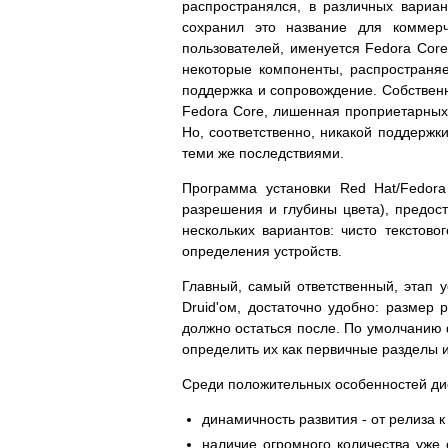
распространялся, в различных вариа
сохранил это название для коммер
пользователей, именуется Fedora Core
некоторые компоненты, распространяе
поддержка и сопровождение. Собственн
Fedora Core, лишенная проприетарных 
Но, соответственно, никакой поддержк
теми же последствиями.
Программа установки Red Hat/Fedor
разрешения и глубины цвета), предо
нескольких вариантов: чисто текстово
определения устройств.
Главный, самый ответственный, этап у
Druid'ом, достаточно удобно: размер 
должно остаться после. По умолчанию
определить их как первичные разделы и
Среди положительных особенностей дис
динамичность развития - от релиза 
наличие огромного количества уже