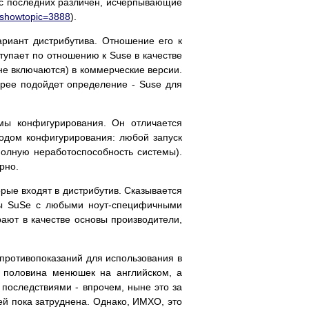
ус последних различен, исчерпывающие
p?showtopic=3888
).
ариант дистрибутива. Отношение его к
тупает по отношению к Suse в качестве
не включаются) в коммерческие версии.
орее подойдет определение - Suse для
мы конфигурирования. Он отличается
одом конфигурирования: любой запуск
полную неработоспособность системы).
рно.
рые входят в дистрибутив. Сказывается
оты SuSe с любыми ноут-специфичными
рают в качестве основы производители,
 противопоказаний для использования в
х половина менюшек на английском, а
последствиями - впрочем, ныне это за
ей пока затруднена. Однако, ИМХО, это