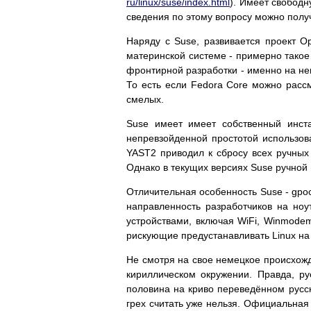
ru/linux/suse/index.html
). Имеет свобод
сведения по этому вопросу можно полу
Наряду с Suse, развивается проект O
материнской системе - примерно такое 
фронтирной разработки - именно на не
То есть если Fedora Core можно расс
смелых.
Suse имеет имеет собственный инст
непревзойденной простотой использов
YAST2 приводил к сбросу всех ручных
Однако в текущих версиях Suse ручной
Отличительная особенность Suse - gро
направленность разработчиков на ноу
устройствами, включая WiFi, Winmodem
рискующие предустанавливать Linux на 
Не смотря на свое немецкое происхожд
кириллическом окружении. Правда, р
половина на криво переведённом русс
грех считать уже нельзя. Официальная