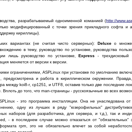
зводства, разрабатываемый одноименной команией (
http://www.as
колько модифицированный с точки зрения прикладного софта и 
ддержку кириллицы).
ьких вариантах (не считая чисто серверных):
Deluxe
о множес
хождению в тему, руководство по установке, руководства польз
ции лишь руководство по установке,
Express
- трехдисковый 
ция меняется от версии к версии.
кими ограничениями, ASPLinux при установке по умолчанию включ
, предусмотрена и работа в кириллическом окружении. Правда,
а между koi8-r, cp1251, и UTF8, оставив только две последние ло
. Вплоть до того, что man-страницы - русскоязычные во всех возмо
SPLinux - это программа инсталляции. Она не унаследована от
нению, одну из лучших в ряду "юзерофильных" дистрибутивов
ых наборов (для разработчика, для сервера, и т.д.), так и инд
sed, - в последнем случае можно отказаться от "обязательных" 
 формата rpm, это не обязательно влечет за собой неработос
ает, что делает).