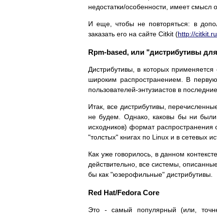
недостатки/особенности, имеет смысл 
И еще, чтобы не повторяться: в допо
заказать его на сайте Citkit (
http://citkit.ru
Rpm-based, или "дистрибутивы для
Дистрибутивы, в которых применяется
широким распространением. В первую 
пользователей-энтузиастов в последние
Итак, все дистрибутивы, перечисленны
не будем. Однако, каковы бы ни были
исходников) формат распространения с
"толстых" книгах по Linux и в сетевых и
Как уже говорилось, в данном контексте
действительно, все системы, описанные
бы как "юзерофильные" дистрибутивы.
Red Hat/Fedora Core
Это - самый популярный (или, точн