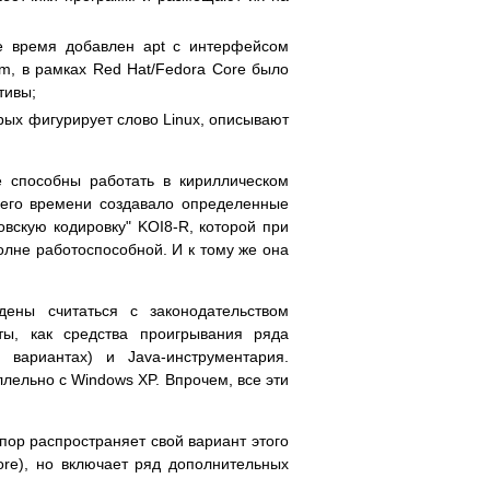
е время добавлен apt с интерфейсом
um, в рамках Red Hat/Fedora Core было
тивы;
орых фигурирует слово Linux, описывают
е способны работать в кириллическом
внего времени создавало определенные
вскую кодировку" KOI8-R, которой при
олне работоспособной. И к тому же она
ены считаться с законодательством
ты, как средства проигрывания ряда
вариантах) и Java-инструментария.
ллельно с Windows XP. Впрочем, все эти
 пор распространяет свой вариант этого
Core), но включает ряд дополнительных