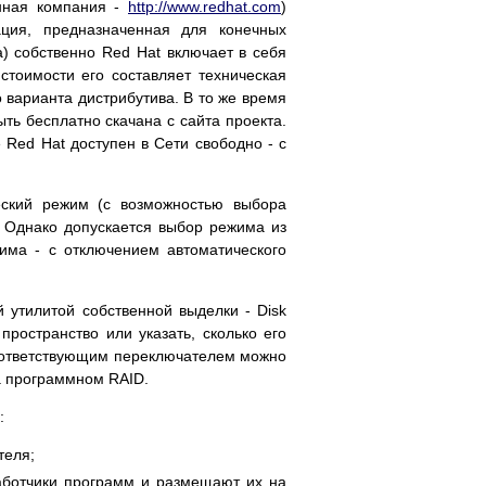
енная компания -
http://www.redhat.com
)
ция, предназначенная для конечных
а) собственно Red Hat включает в себя
тоимости его составляет техническая
 варианта дистрибутива. В то же время
ть бесплатно скачана с сайта проекта.
 Red Hat доступен в Сети свободно - с
еский режим (с возможностью выбора
 Однако допускается выбор режима из
жима - с отключением автоматического
 утилитой собственной выделки - Disk
пространство или указать, сколько его
соответствующим переключателем можно
на программном RAID.
:
теля;
работчики программ и размещают их на