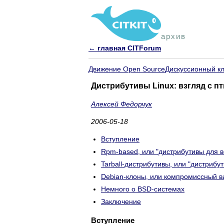
архив
← главная CITForum
Движение Open Source
Дискуссионный к
Дистрибутивы Linux: взгляд с п
Алексей Федорчук
2006-05-18
Вступление
Rpm-based, или "дистрибутивы для в
Tarball-дистрибутивы, или "дистрибу
Debian-клоны, или компромиссный в
Немного о BSD-системах
Заключение
Вступление