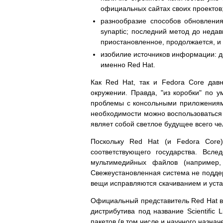
официальных сайтах своих проектов
разнообразие способов обновлени
synaptic; последний метод до неда
приостановленное, продолжается, и
изобилие источников информации: до
именно Red Hat.
Как Red Hat, так и Fedora Core дав
окружении. Правда, "из коробки" по 
проблемы с консольными приложениями
необходимости можно воспользоваться 
являет собой светлое будущее всего че
Поскольку Red Hat (и Fedora Core)
соответствующего государства. Всл
мультимедийных файлов (например,
Свежеустановленная система не поддерж
вещи исправляются скачиванием и уста
Официальный представитель Red Hat в Р
дистрибутива под название Scientific
пакетов (в том числе и научного назн