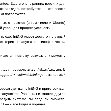
Gentoo. Еще в очень ранних версиях для
от вас здесь потребуется, — это ввести
ки потребуется.
ных отпрысков (в том числе и Ubuntu)
й упрощает процесс установки.
и плохо. InitNG имеет достаточно умный
ая скрипты запуска сервисов) и что за
вивается, поэтому, возможно, к моменту
ть ядру параметр
init=/sbin/initng
. В
'
append = «init=/sbin/initng»
' в желаемый
езагрузиться с InitNG и приготовиться
запустятся. Равно как и многие другие
редить системе вы вряд ли сможете,
it — и все будет в порядке.