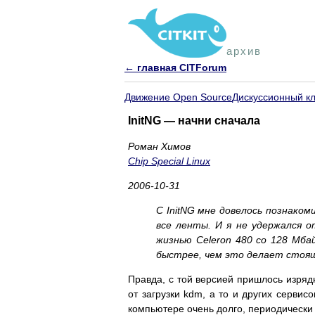
архив
← главная CITForum
Движение Open Source
Дискуссионный к
InitNG — начни сначала
Роман Химов
Chip Special Linux
2006-10-31
С InitNG мне довелось познаком
все ленты. И я не удержался о
жизнью Celeron 480 со 128 Мб
быстрее, чем это делает стоящ
Правда, с той версией пришлось изрядн
от загрузки kdm, а то и других серви
компьютере очень долго, периодически