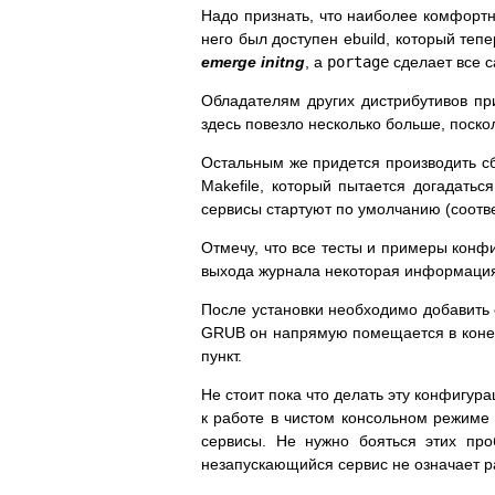
Надо признать, что наиболее комфортно
него был доступен ebuild, который тепе
emerge initng
, а
portage
сделает все с
Обладателям других дистрибутивов при
здесь повезло несколько больше, поско
Остальным же придется производить с
Makefile, который пытается догадатьс
сервисы стартуют по умолчанию (соответ
Отмечу, что все тесты и примеры конфи
выхода журнала некоторая информация 
После установки необходимо добавить 
GRUB он напрямую помещается в конец
пункт.
Не стоит пока что делать эту конфигур
к работе в чистом консольном режиме —
сервисы. Не нужно бояться этих пр
незапускающийся сервис не означает ра