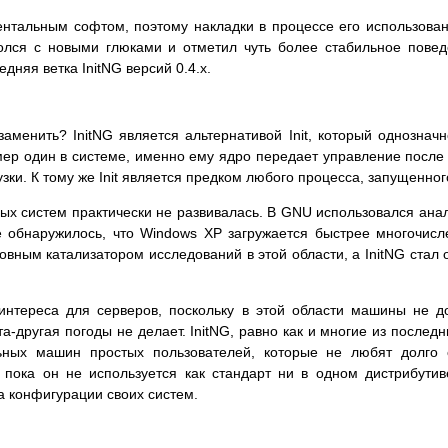
ментальным софтом, поэтому накладки в процессе его использова
ролся с новыми глюками и отметил чуть более стабильное пове
дняя ветка InitNG версий 0.4.x.
 заменить? InitNG является альтернативой Init, который однознач
омер один в системе, именно ему ядро передает управление после
грузки. К тому же Init является предком любого процесса, запущенно
ных систем практически не развивалась. В GNU использовался анал
не обнаружилось, что Windows XP загружается быстрее многочисл
овным катализатором исследований в этой области, а InitNG стал 
 интереса для серверов, поскольку в этой области машины не 
та-другая погоды не делает. InitNG, равно как и многие из после
льных машин простых пользователей, которые не любят долго
, пока он не используется как стандарт ни в одном дистрибути
ва конфигурации своих систем.