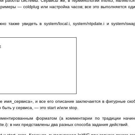
ни работы системы. Сервисы же, в терминологии InitNG, являютс
Примеры — coldplug или настройка часов; все это выполняется один
 также увидеть в system/local.i, system/ntpdate.i и system/sw


ce имя_сервиса», и все его описание заключается в фигурные скоб
быть у сервиса, — это start и/или stop.
мментированным форматом (а комментарии по традиции начин
ate.i): в них представлены два разных способа задания действий.
t и start_args. Команда, выполняемая InitNG при запуске такого 