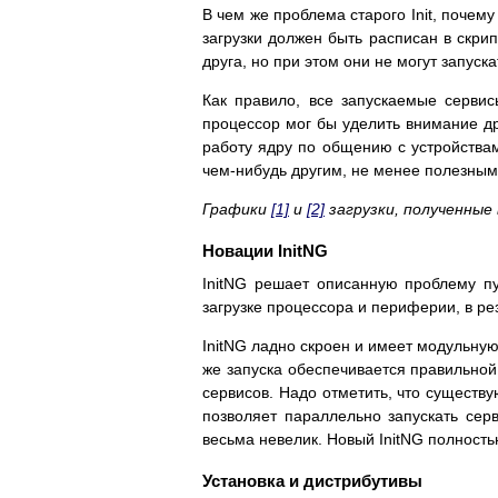
В чем же проблема старого Init, почем
загрузки должен быть расписан в скрип
друга, но при этом они не могут запуска
Как правило, все запускаемые сервис
процессор мог бы уделить внимание дру
работу ядру по общению с устройствам
чем-нибудь другим, не менее полезным
Графики
[1]
и
[2]
загрузки, полученные в 
Новации InitNG
InitNG решает описанную проблему пу
загрузке процессора и периферии, в ре
InitNG ладно скроен и имеет модульную
же запуска обеспечивается правильной
сервисов. Надо отметить, что существ
позволяет параллельно запускать серв
весьма невелик. Новый InitNG полност
Установка и дистрибутивы