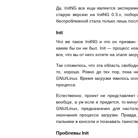
Да, InitNG все еще является экспери
старую версию на InitNG 0.3.x, побо
беспроблемной стала только лишь после
Init
Что же такое InitNG и что он призван
каким бы он ни был. Init — процесс н
все, что вы от него хотите на этапе за
Так сложилось, что эта область свобод
то, хорошо. Ровно до тех пор, пока 
GNU/Linux. Время загрузки явилось осн
процесса.
Естественно, проект не представляет
вообще, а уж если и придется, то мину
GNU/Linux, предназначен для насто
окончания процесса загрузки. Правда
пальчики в консоли и познавать таинст
Проблемы Init