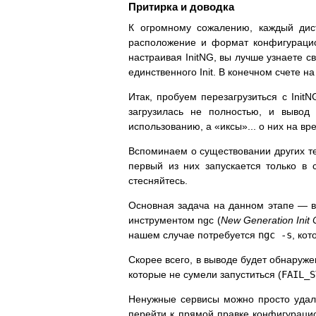
Притирка и доводка
К огромному сожалению, каждый дист
расположение и формат конфигураци
настраивая InitNG, вы лучше узнаете св
единственного Init. В конечном счете н
Итак, пробуем перезагрузиться с Init
загрузилась не полностью, и вывод
использованию, а «иксы»... о них на в
Вспоминаем о существовании других т
первый из них запускается только в 
стесняйтесь.
Основная задача на данном этапе — в
инструментом ngc (
New Generation Init 
нашем случае потребуется
ngc -s
, ко
Скорее всего, в выводе будет обнаруж
которые не сумели запуститься (
FAIL_S
Ненужные сервисы можно просто уда
перейти к прямой правке конфигурацио