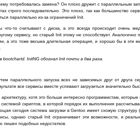
у ему потребовалась замена? Он плохо дружит с параллельным запу
тах строго последовательно. Это плохо, так как большинство серв
ться параллельно из-за ограничений Init.
ы что-то считывают с диска, а это всегда происходит очень ме
гому сервису, но старый Init этому не способствует. Аналогично п
и, а это тоже весьма длительная операция, и хорошо бы в эти м
.
bootchartd. InitNG обогнал Init почти в два раза.
тем параллельного запуска всех не зависимых друг от друга се
зультате все сервисы вместе успевают загрузиться значительно быс
 архитектуру, хотя это больше интересно программистам, которые 
 системой скриптов, в которой порядок их выполнения рассчитыв
ующая сегодня система загрузки в Gentoo имеет схожую структуру 
исы, однако старый Init ограничивает эти возможности, и реальн
ью лишен подобных недостатков.