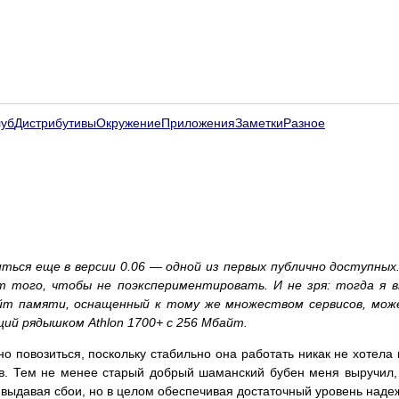
луб
Дистрибутивы
Окружение
Приложения
Заметки
Разное
иться еще в версии 0.06 — одной из первых публично доступных
т того, чтобы не поэкспериментировать. И не зря: тогда я в
айт памяти, оснащенный к тому же множеством сервисов, мож
ий рядышком Athlon 1700+ с 256 Мбайт.
о повозиться, поскольку стабильно она работать никак не хотела 
сов. Тем не менее старый добрый шаманский бубен меня выручил,
 выдавая сбои, но в целом обеспечивая достаточный уровень наде