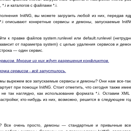
*.i и каталогов с файлами *.i.
сполнения InitNG, вы можете загрузить любой из них, передав я
 *.i описывают конкретные сервисы и демоны, запускаемые InitN
и к правке файлов system.runlevel или default.runlevel (нетрудн
зависит от параметра system) с целью удаления сервисов и демо
строка — один сервис.
ервисов. Многие из них ждут разрешения конфликтов.
очка сервисов - всё запустилось.
ли мы вырежем все запускаемые сервисы и демоны? Они нам все-так
артует при помощи InitNG. Стоит отметить, что сегодня также име
 не так наглядно, как использование формата *.i. Оставим XM
астройки; кто-нибудь из них, возможно, решится в следующем го
? Все очень просто, демоны — стандартные и привычные все