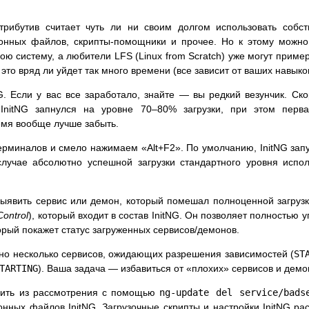
рибутив считает чуть ли ни своим долгом использовать собст
онных файлов, скрипты-помощники и прочее. Но к этому можно
ою систему, а любители LFS (Linux from Scratch) уже могут пример
а это вряд ли уйдет так много времени (все зависит от ваших навыко
NG. Если у вас все заработало, знайте — вы редкий везунчик. Ско
 InitNG запнулся на уровне 70–80% загрузки, при этом перв
ремя вообще лучше забыть.
ерминалов и смело нажимаем «Alt+F2». По умолчанию, InitNG зап
случае абсолютно успешной загрузки стандартного уровня испо
ыявить сервис или демон, который помешал полноценной загрузке
Control
), который входит в состав InitNG. Он позволяет полностью у
торый покажет статус загруженных сервисов/демонов.
ено несколько сервисов, ожидающих разрешения зависимостей (
ST
TARTING
). Ваша задача — избавиться от «плохих» сервисов и демо
лить из рассмотрения с помощью
ng-update del service/bads
нных файлов InitNG. Загрузочные скрипты и настройки InitNG р