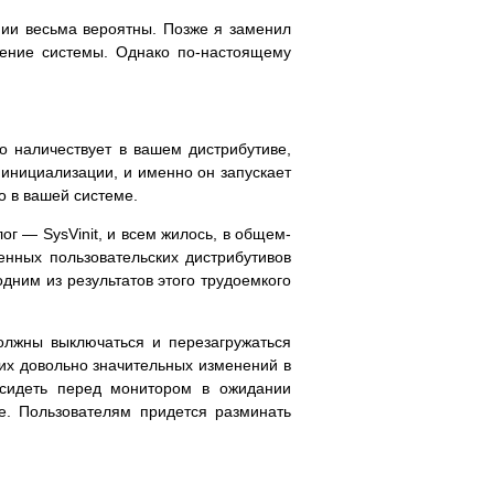
нии весьма вероятны. Позже я заменил
дение системы. Однако по-настоящему
но наличествует в вашем дистрибутиве,
 инициализации, и именно он запускает
го в вашей системе.
ог — SysVinit, и всем жилось, в общем-
енных пользовательских дистрибутивов
одним из результатов этого трудоемкого
должны выключаться и перезагружаться
дних довольно значительных изменений в
 сидеть перед монитором в ожидании
ве. Пользователям придется разминать