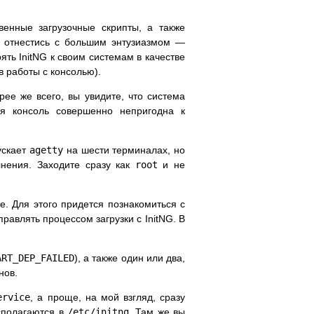
венные загрузочные скрипты, а также
 отнестись с большим энтузиазмом —
ять InitNG к своим системам в качестве
в работы с консолью).
рее же всего, вы увидите, что система
ая консоль совершенно непригодна к
ускает
agetty
на шести терминалах, но
лнения. Заходите сразу как
root
и не
. Для этого придется познакомиться с
правлять процессом загрузки с InitNG. В
ART_DEP_FAILED
), а также один или два,
нов.
ervice
, а проще, на мой взгляд, сразу
асполагаются в
/etc/initng
. Там же вы