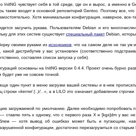
 InitNG чувствует себя в той среде, где он и вырос, а именно в 
рь также входит в основной репозиторий Gentoo. Поэтому все, что 
амостоятельно. Хотя минимальная конфигурация, наверное, все-та
дется засучить рукава. Пользователям Debian и его многочислен
льку для этих систем существует
специальный пакет
Debian, которы
борку своими руками из
исходников
, что на самом деле не так уж 
я, какой дистрибутив у вас установлен (соответственно подстраив
ственно, составляя список запуска у себя).
гураций основаны на InitNG версии 0.4.4. Проект очень бурно раз
будет уже не совсем точной.
еще один пункт в меню загрузки вашей системы и в нем прописа
 строки «
kernel (..)/...
», а в LILO это означает добавление строчки 
ацию загружаемой по умолчанию. Далее необходимо попробовать пер
 ставлю пять к одному, что с первого раза X и [kgx]dm у вас не 
облем — хотя вывод об ошибках может быть и пугающим, нав
зрушенной конфигурации, достаточно перезагрузиться со старым In