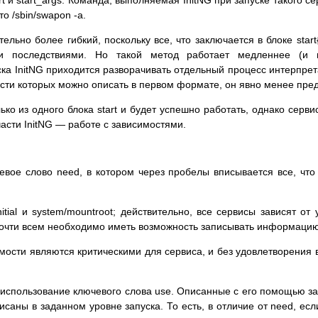
о /sbin/swapon -a.
льно более гибкий, поскольку все, что заключается в блоке start{
 последствиями. Но такой метод работает медленнее (и 
уска InitNG приходится разворачивать отдельный процесс интерпре
ости которых можно описать в первом формате, он явно менее пре
ко из одного блока start и будет успешно работать, однако сервис
асти InitNG — работе с зависимостями.
вое слово need, в котором через пробелы вписывается все, что т
nitial и system/mountroot; действительно, все сервисы зависят о
очти всем необходимо иметь возможность записывать информацию
мости являются критическими для сервиса, и без удовлетворения в
 использование ключевого слова use. Описанные с его помощью з
исаны в заданном уровне запуска. То есть, в отличие от need, есл