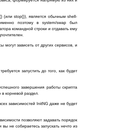
} (или stop{}), является обычным shell-
именно поэтому в system/swap был
татора командной строки и отдавать ему
дпочтителен.
ы могут зависеть от других сервисов, и
ребуется запустить до того, как будет
т успешного завершения работы скрипта
 в корневой раздел.
сех зависимостей InitNG даже не будет
ависимости позволяют задавать порядок
и вы не собираетесь запускать нечто из