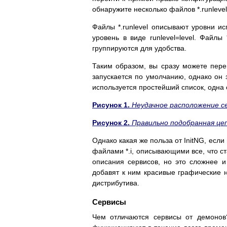
обнаружите несколько файлов *.runlevel, 
Файлы *.runlevel описывают уровни и
уровень в виде runlevel=level. Файлы
группируются для удобства.
Таким образом, вы сразу можете перейт
запускается по умолчанию, однако он 
используется простейший список, одна 
Рисунок 1.
Неудачное расположение с
Рисунок 2.
Правильно подобранная цеп
Однако какая же польза от InitNG, ес
файлами *.i, описывающими все, что ст
описания сервисов, но это сложнее и
добавят к ним красивые графические н
дистрибутива.
Сервисы
Чем отличаются сервисы от демонов