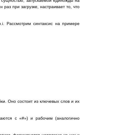
я сущностью, запускаемой единожды на
 раз при загрузке, настраивает то, что
ap.i. Рассмотрим синтаксис на примере
ки. Оно состоит из ключевых слов и их
аются с «#») и рабочим (аналогично
сервиса, формируется напрямую из них и