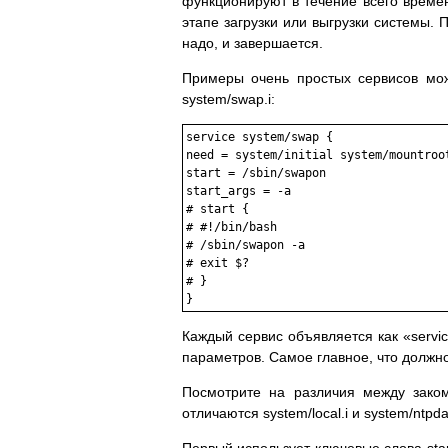
функционируют в течение всего време
этапе загрузки или выгрузки системы. 
надо, и завершается.
Примеры очень простых сервисов можно
system/swap.i:
service system/swap {

need = system/initial system/mountroot
start = /sbin/swapon

start_args = -a

# start {

# #!/bin/bash

# /sbin/swapon -a

# exit $?

# }

Каждый сервис объявляется как «servi
параметров. Самое главное, что должно 
Посмотрите на различия между зако
отличаются system/local.i и system/ntpd
Первый использует ключевые слова star