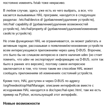
постоянно изменять fstab тоже некрасиво.
В любом случае, здесь уже есть из чего выбрать, а все, что
касается вызываемых HAL программ, находится в следующих
разделах: /etc/hal/device.d/ (добавление/удаление устройств),
/etc/hal/ capability.d/ (добавление/удаление возможностей
устройств), /etc/hal/property.d/ (добавление/удаление/изменение
свойств устройств).
Но этим функционал HAL не ограничивается, он может работать и
активным гидом, рассказывая о появлении/исчезновении устройств
всем интересующимся приложениям через шину D-BUS. Впрочем,
это было бы не слишком интересно в свете наличия udev (но стоит
помнить, что udev не экспортирует информацию на D-BUS, хотя так
было в ранних его версиях), поэтому самое интересное
заключается в том, что точно таким же способом HAL может
сообщать приложениям об изменениях состояний устройств.
Кроме того, HAL доступен и через D-BUS по адресу
/org/freedesktop/Hal/Manager, описание интерфейсов вместе с
исходниками HAL находится в doc/spec/hal-spec.html, там же есть
пример на Python, использующий этот интерфейс.
Новые возможности