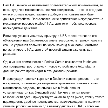
Сам HAL ничего не навязывает пользовательским приложениям, то
есть, куда что монтировать, как что отображать — это не его дело,
он всего лишь предоставляет удобную в использовании базу
данных устройств. Пользовательские приложения могут работать с
механизмом вызовов (callout) HAL, для того чтобы реализовать
необходимые действия.
Если вернуться к избитому примеру с USB-флеш, то после его
обнаружения нам бы хотелось иметь возможность примонтировать
его, не упражняя пальчики набором команд в консоли. Учитывая
ненавязчивость HAL, для этой простой задачи уже есть два
решения.
Одно из них применяется в Fedora Core и называется fstabsync —
эта программа просто заносит новое устройство в /etc/fstab, а
дальше работа происходит в стандартном режиме.
Второе уходит своими корнями в Debian и зовется pmount — это
программа, позволяющая непривилегированным пользователям
монтировать разделы, не описанные в fstab, pmount
устанавливается как бинарный suid. Так что с точки зрения
безопасности здесь присутствует какая-то доля риска, хотя у такого
подхода есть удобное преимущество, заключающееся в наличии
утилиты pmount не только для взаимодействия с HAL; к тому же