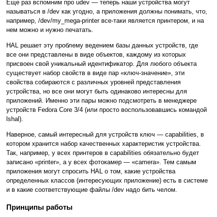
Еще раз вспомним про udev — теперь наши устройства могут
называться в /dev как угодно, а приложения должны понимать, что,
например, /dev/my_mega-printer все-таки является принтером, и на
нем можно и нужно печатать.
HAL решает эту проблему ведением базы данных устройств, где
все они представлены в виде объектов, каждому из которых
присвоен свой уникальный идентификатор. Для любого объекта
существует набор свойств в виде пар «ключ-значение», эти
свойства собираются с различных уровней представления
устройства, но все они могут быть одинаково интересны для
приложений. Именно эти пары можно подсмотреть в менеджере
устройств Fedora Core 3/4 (или просто воспользовавшись командой
lshal).
Наверное, самый интересный для устройств ключ — capabilities, в
котором хранится набор качественных характеристик устройства.
Так, например, у всех принтеров в capabilities обязательно будет
записано «printer», а у всех фотокамер — «camera». Тем самым
приложения могут спросить HAL о том, какие устройства
определенных классов (интересующих приложение) есть в системе
и в какие соответствующие файлы /dev надо бить челом.
Принципы работы