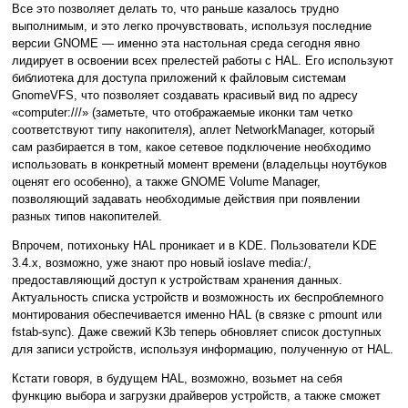
Все это позволяет делать то, что раньше казалось трудно
выполнимым, и это легко прочувствовать, используя последние
версии GNOME — именно эта настольная среда сегодня явно
лидирует в освоении всех прелестей работы с HAL. Его используют
библиотека для доступа приложений к файловым системам
GnomeVFS, что позволяет создавать красивый вид по адресу
«computer:///» (заметьте, что отображаемые иконки там четко
соответствуют типу накопителя), аплет NetworkManager, который
сам разбирается в том, какое сетевое подключение необходимо
использовать в конкретный момент времени (владельцы ноутбуков
оценят его особенно), а также GNOME Volume Manager,
позволяющий задавать необходимые действия при появлении
разных типов накопителей.
Впрочем, потихоньку HAL проникает и в KDE. Пользователи KDE
3.4.x, возможно, уже знают про новый ioslave media:/,
предоставляющий доступ к устройствам хранения данных.
Актуальность списка устройств и возможность их беспроблемного
монтирования обеспечивается именно HAL (в связке с pmount или
fstab-sync). Даже свежий K3b теперь обновляет список доступных
для записи устройств, используя информацию, полученную от HAL.
Кстати говоря, в будущем HAL, возможно, возьмет на себя
функцию выбора и загрузки драйверов устройств, а также сможет