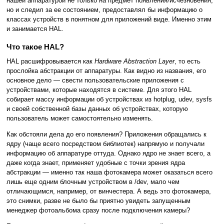
нашей аппаратурой не только на предмет появления/исчезновения,
но и следил за ее состоянием, предоставлял бы информацию о
классах устройств в понятном для приложений виде. Именно этим
и занимается HAL.
Что такое HAL?
HAL расшифровывается как
Hardware Abstraction Layer
, то есть
прослойка абстракции от аппаратуры. Как видно из названия, его
основное дело — свести пользовательские приложения с
устройствами, которые находятся в системе. Для этого HAL
собирает массу информации об устройствах из hotplug, udev, sysfs
и своей собственной базы данных об устройствах, которую
пользователь может самостоятельно изменять.
Как обстояли дела до его появления? Приложения обращались к
ядру (чаще всего посредством библиотек) напрямую и получали
информацию об аппаратуре оттуда. Однако ядро не знает всего, а
даже когда знает, применяет удобные с точки зрения ядра
абстракции — именно так наша фотокамера может оказаться всего
лишь еще одним блочным устройством в /dev, мало чем
отличающимся, например, от винчестера. А ведь это фотокамера,
это снимки, разве не было бы приятно увидеть запущенным
менеджер фотоальбома сразу после подключения камеры?