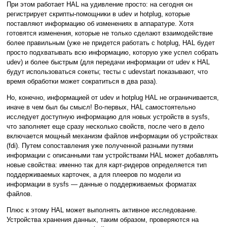
При этом работает HAL на удивление просто: на сегодня он
регистрирует скрипты-помощники в udev и hotplug, которые
поставляют информацию об изменениях в аппаратуре. Хотя
готовятся изменения, которые не только сделают взаимодействие
более правильным (уже не придется работать с hotplug, HAL будет
просто подхватывать всю информацию, которую уже успел собрать
udev) и более быстрым (для передачи информации от udev к HAL
будут использоваться сокеты; тесты с udevstart показывают, что
время обработки может сократиться в два раза).
Но, конечно, информацией от udev и hotplug HAL не ограничивается,
иначе в чем был бы смысл! Во-первых, HAL самостоятельно
исследует доступную информацию для новых устройств в sysfs,
что заполняет еще сразу несколько свойств, после чего в дело
включается мощный механизм файлов информации об устройствах
(fdi). Путем сопоставления уже полученной разными путями
информации с описанными там устройствами HAL может добавлять
новые свойства: именно так для карт-ридеров определяется тип
поддерживаемых карточек, а для плееров по модели из
информации в sysfs — данные о поддерживаемых форматах
файлов.
Плюс к этому HAL может выполнять активное исследование.
Устройства хранения данных, таким образом, проверяются на