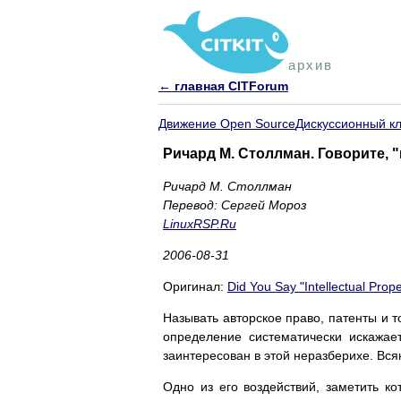
архив
← главная CITForum
Движение Open Source
Дискуссионный к
Ричард М. Столлман. Говорите,
Ричард М. Столлман
Перевод: Сергей Мороз
LinuxRSP.Ru
2006-08-31
Оригинал:
Did You Say "Intellectual Prope
Называть авторское право, патенты и 
определение систематически искажает
заинтересован в этой неразберихе. Вся
Одно из его воздействий, заметить ко