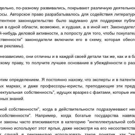
дельно, по-разному развивались, покрывают различную деятельност
сы. Авторское право разрабатывалось для содействия литературе
атентное законодательство было задумано для поддержки пуб
я в одной области, возможно, и худшая, а в иной нет. Законодате
й-нибудь деловой активности, а попросту для того, чтобы покупате
ственности" законодатели включили его в схему, которая обес
е рекламы).
езависимо, они отличны и в каждой своей детали так же, как и в б
скому праву, то получите лучшее основание в убеждённости о ра
тим определением. Я постоянно нахожу, что эксперты и в патентн
овых марках, и даже профессоры-юристы, преподающие эти пре
туальная собственность", идущих вразрез с фактами, которые им и
нных знаний.
ной собственности", когда в действительности подразумевают н
собственности". Например, когда богатые государства нав
и законы часто втискиваются в категорию "интеллектуальной собс
тоянно используют этот ярлык, даже несмотря на его несоответст
случай я рекомендую использовать такое понятие, как "зак