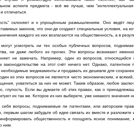
ьном аспекте предмета - всё же лучше, чем "интеллектуальная
и отличаться.
нность" склоняет и к упрощённым размышлениям. Оно ведёт лю
тавимых законов, что они-де создают специальные условия, на ко
ничения каждого из них возлагаются на общественность, а в резуль
могут усмотреть ни тех особых публичных вопросов, поднимае
ства, ни даже любого из прочих. Эти вопросы возникают именно
лоняет не замечать. Например, один из вопросов, относящийся
 законодательстве на этот счёт ничего нет. Однако, патентное 
 необходимые медикаменты и продавать их дешевле для сохранени
 один из этих вопросов не является чисто экономическим, и всяки
щения, ухватиться за них не может. Таким образом, любое заклю
о, глупость. Если вы думаете об этих правах, как о принадлежа
ктуют их так же. Которое из них выберете, уже никакого значения н
я себя вопросы, поднимаемые ли патентами, или авторским пра
ны, первым шагом забудьте об идее связать их вместе и разложите
ь информировать общественность и поощрять ясное понимание, 
о ним.