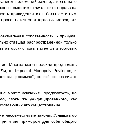
ваниям положений законодательства о
законы немногим отличаются от права на
мость приведения их в большее с ним
права, патентов и торговых марок, эти
ктуальная собственность" - причуда,
ельно ставшая распространённой только
 авторских прав, патентов и торговых
ания. Многие меня просили предложить
ы, от Imposed Monopoly Privileges, и
равовых режимах", но всё это означает
ние может исключить предвзятость, но
го, столь же унифицированного, как
дполагающих его существование.
орне несовместимые законы. Услышав об
к принятию примером для себя общего