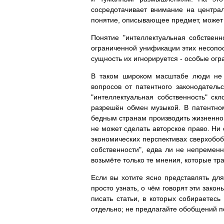
сосредотачивает внимание на централ
понятие, описывающее предмет, может 
Понятие "интеллектуальная собстве
ограниченной унификации этих несопос
сущность их игнорируется - особые огра
В таком широком масштабе люди не 
вопросов от патентного законодатель
"интеллектуальная собственность" ск
разрешён обмен музыкой. В патентном
бедным странам производить жизненно
не может сделать авторское право. Ни
экономических перспективах сверхобоб
собственности", едва ли не непременн
возьмёте только те мнения, которые тра
Если вы хотите ясно представлять дл
просто узнать, о чём говорят эти зако
писать статьи, в которых собираетес
отдельно; не предлагайте обобщений п