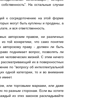
 собственность". На остальные случаи
дей к сосредоточению на этой форме
торых могут быть куплены и проданы, а
тате, и вся ответственность.
мых авторским правом, ни различных
 из той конкретики, что само понятие
 к авторскому праву - должен ли быть
право поднимает вопрос, позволять ли
я человеческих жизней. С этим ничего
й, рассматривающий их в поверхностных
чение по "вопросу об интеллектуальной
щих одной категории, то и во внимание
е имеет.
вом, или торговыми марками, или даже
 их по разным сторонам. Если вы хотите
каждый из этих законов раскладывайте