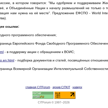
иссию, в котором говорится: "Мы одобряем и поддерживаем Же
 её, и Объединённые Нации к началу размышлений не только о т
изация нам нужна на её месте". Предложение ЕФСПО - World Intell
ва).
ие ссылки:
одного программного обеспечения;
траница Европейского Фонда Свободного Программного Обеспече
tml
- в поддержку акции с обращением к ВОИС;
po.en.html
- подборка документов и статей, посвящённых отношени
траница Всемирной Организации Интеллектуальной Собственности
главная CITForum
·
архив CITKIT
·
наверх
CITForum © 1997–2026