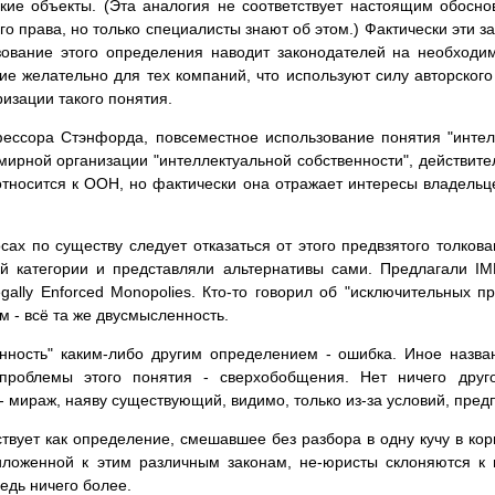
ие объекты. (Эта аналогия не соответствует настоящим обосно
ого права, но только специалисты знают об этом.) Фактически эти 
зование этого определения наводит законодателей на необходи
ие желательно для тех компаний, что используют силу авторского 
изации такого понятия.
сора Стэнфорда, повсеместное использование понятия "интелле
мирной организации "интеллектуальной собственности", действит
носится к ООН, но фактически она отражает интересы владельцев
ах по существу следует отказаться от этого предвзятого толков
й категории и представляли альтернативы сами. Предлагали IMP'
gally Enforced Monopolies. Кто-то говорил об "исключительных п
м - всё та же двусмысленность.
нность" каким-либо другим определением - ошибка. Иное назва
проблемы этого понятия - сверхобобщения. Нет ничего друго
 - мираж, наяву существующий, видимо, только из-за условий, пре
ствует как определение, смешавшее без разбора в одну кучу в к
приложенной к этим различным законам, не-юристы склоняются 
едь ничего более.