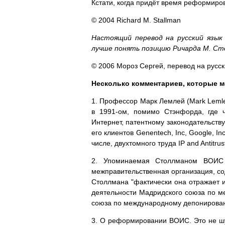
Кстати, когда придёт время реформиро
© 2004 Richard M. Stallman
Настоящий перевод на русский язык
лучше понять позицию Ричарда М. Сто
© 2006 Мороз Сергей, перевод на русск
Несколько комментариев, которые м
1. Профессор Марк Лемлей (Mark Lemle
в 1991-ом, помимо Стэнфорда, где ч
Интернет, патентному законодательств
его клиентов Genentech, Inc, Google, Inc
числе, двухтомного труда IP and Antitrus
2. Упоминаемая Столлманом ВОИС (W
межправительственная организация, со
Столлмана "фактически она отражает и
деятельности Мадридского союза по м
союза по международному депонирован
3. О реформировании ВОИС. Это не ш