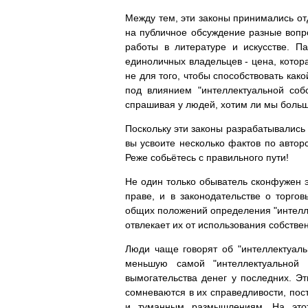
Между тем, эти законы принимались от
на публичное обсуждение разные вопро
работы в литературе и искусстве. П
единоличных владельцев - цена, котора
не для того, чтобы способствовать како
под влиянием "интеллектуальной соб
спрашивая у людей, хотим ли мы больш
Поскольку эти законы разрабатывались н
вы усвоите несколько фактов по автор
Реже собьётесь с правильного пути!
Не один только обыватель сконфужен э
праве, и в законодательстве о торг
общих положений определения "интеллек
отвлекает их от использования собстве
Люди чаще говорят об "интеллектуаль
меньшую самой "интеллектуальной 
вымогательства денег у последних. Эт
сомневаются в их справедливости, пос
и туманным размышлениям. На этот 