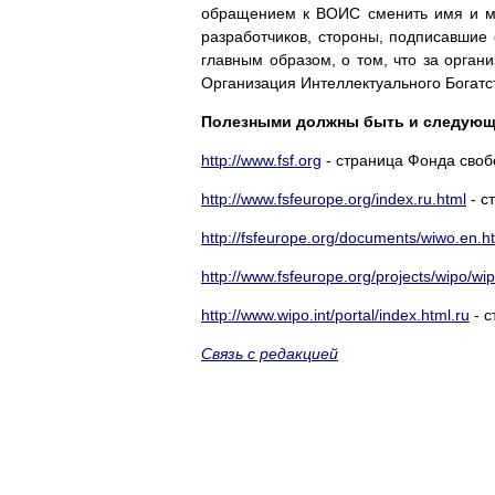
обращением к ВОИС сменить имя и м
разработчиков, стороны, подписавшие
главным образом, о том, что за орган
Организация Интеллектуального Богатст
Полезными должны быть и следующ
http://www.fsf.org
- страница Фонда своб
http://www.fsfeurope.org/index.ru.html
- с
http://fsfeurope.org/documents/wiwo.en.h
http://www.fsfeurope.org/projects/wipo/wi
http://www.wipo.int/portal/index.html.ru
- с
Связь с редакцией