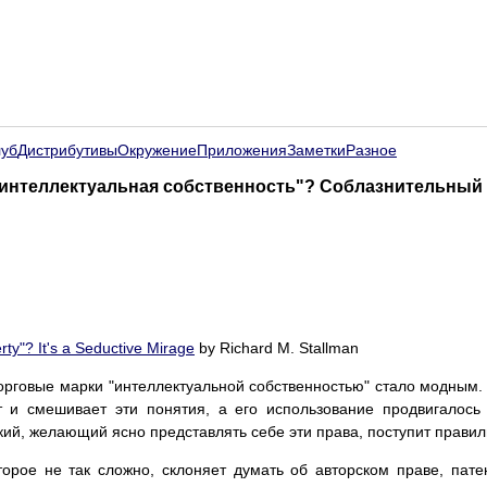
луб
Дистрибутивы
Окружение
Приложения
Заметки
Разное
 "интеллектуальная собственность"? Соблазнительный
rty"? It's a Seductive Mirage
by Richard M. Stallman
торговые марки "интеллектуальной собственностью" стало модным. 
 и смешивает эти понятия, а его использование продвигалось 
кий, желающий ясно представлять себе эти права, поступит правиль
торое не так сложно, склоняет думать об авторском праве, пате