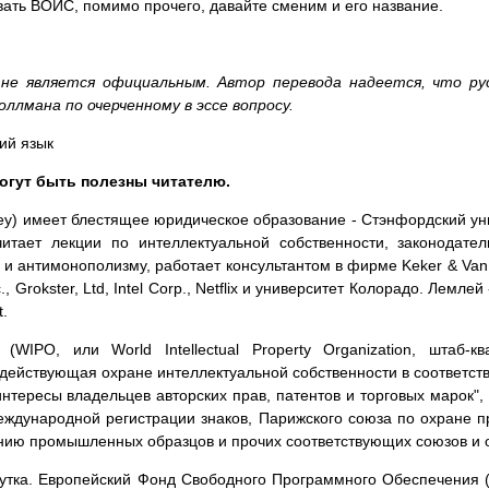
вать ВОИС, помимо прочего, давайте сменим и его название.
 не является официальным. Автор перевода надеется, что р
ллмана по очерченному в эссе вопросу.
ий язык
огут быть полезны читателю.
y) имеет блестящее юридическое образование - Стэнфордский уни
итает лекции по интеллектуальной собственности, законодате
у и антимонополизму, работает консультантом в фирме Keker & Van
., Grokster, Ltd, Intel Corp., Netflix и университет Колорадо. Лемле
t.
IPO, или World Intellectual Property Organization, штаб-
действующая охране интеллектуальной собственности в соответст
нтересы владельцев авторских прав, патентов и торговых марок"
еждународной регистрации знаков, Парижского союза по охране п
ию промышленных образцов и прочих соответствующих союзов и 
утка. Европейский Фонд Свободного Программного Обеспечения 