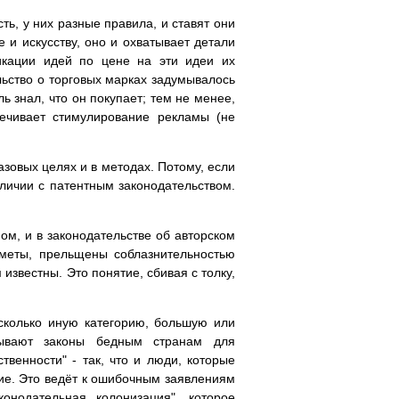
ь, у них разные правила, и ставят они
 и искусству, оно и охватывает детали
ликации идей по цене на эти идеи их
льство о торговых марках задумывалось
ль знал, что он покупает; тем не менее,
печивает стимулирование рекламы (не
азовых целях и в методах. Потому, если
зличии с патентным законодательством.
ом, и в законодательстве об авторском
дметы, прельщены соблазнительностью
звестны. Это понятие, сбивая с толку,
есколько иную категорию, большую или
язывают законы бедным странам для
твенности" - так, что и люди, которые
вие. Это ведёт к ошибочным заявлениям
онодательная колонизация", которое