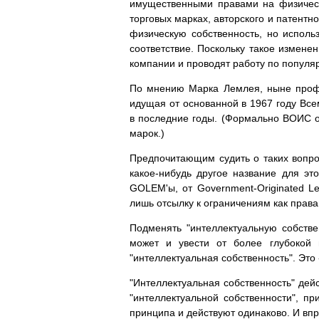
имущественными правами на физическ
торговых марках, авторского и патентн
физическую собственность, но исполь
соответствие. Поскольку такое изменен
компании и проводят работу по популяр
По мнению Марка Лемлея, ныне профес
идущая от основанной в 1967 году Все
в последние годы. (Формально ВОИС от
марок.)
Предпочитающим судить о таких вопрос
какое-нибудь другое название для это
GOLEM'ы, от Government-Originated Le
лишь отсылку к ограничениям как права
Подменять "интеллектуальную собстве
может и увести от более глубокой 
"интеллектуальная собственность". Это
"Интеллектуальная собственность" дей
"интеллектуальной собственности", 
принципа и действуют одинаково. И впр