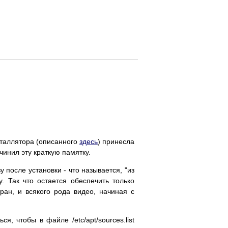
сталлятора (описанного
здесь
) принесла
чинил эту краткую памятку.
 после установки - что называется, "из
у. Так что остается обеспечить только
ан, и всякого рода видео, начиная с
, чтобы в файле /etc/apt/sources.list