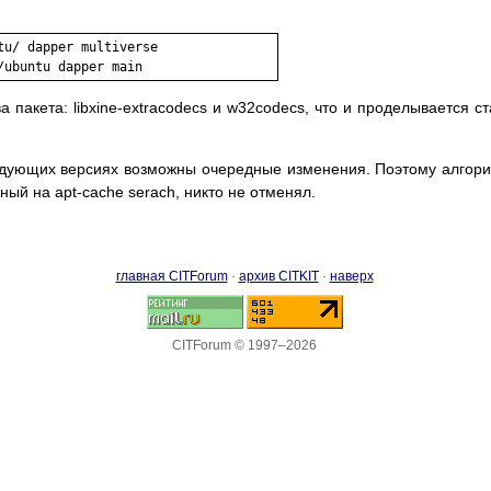
u/ dapper multiverse

а пакета: libxine-extracodecs и w32codecs, что и проделывается с
ледующих версиях возможны очередные изменения. Поэтому алгор
ный на apt-cache serach, никто не отменял.
главная CITForum
·
архив CITKIT
·
наверх
CITForum © 1997–2026