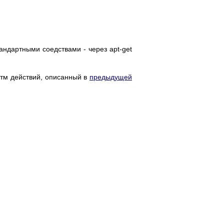
тандартными соедствами - через apt-get
итм действий, описанный в
предыдущей