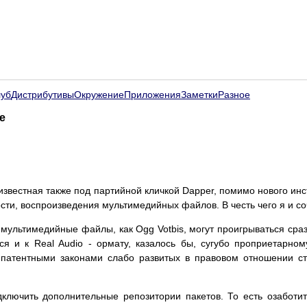
луб
Дистрибутивы
Окружение
Приложения
Заметки
Разное
е
 известная также под партийной кличкой Dapper, помимо нового ин
ости, воспроизведения мультимедийных файлов. В честь чего я и со
 мультимедийные файлы, как Ogg Votbis, могут проигрываться сразу
тся и к Real Audio - ормату, казалось бы, сугубо проприетарном
патентными законами слабо развитых в правовом отношении стр
лючить дополнительные репозитории пакетов. То есть озаботиться