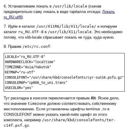
6. Устанавливаем локаль в
/usr/lib/locale
(скачав
предварительно саму локаль в виде тарбалла отсюда:
Локаль
ru_RU.utf8
).
7. Идём в каталог
/usr/X11R6/lib/X11/locale/
и копируем
каталог
ru_RU.UTF-8
в
/usr/lib/X11/locale
. Это необходимо
потому, что xlib-locale сбрасывает локаль не туда, куда нужно.
8. Правим
/etc/rc.conf
:
LOCALE="ru_RU.UTF-8"

HARDWARECLOCK="localtime"

TIMEZONE="Asia/Yakutsk"

KEYMAP="ru-utf"

CONSOLEFONT="/usr/share/kbd/consolefonts/cyr-sun16.psfu.gz"

CONSOLEMAP="cp866_to_uni.trans"

Тут раскладка в консоли переключается правым
Alt
. Ясное дело,
что значение
timezone
должно соответствовать собственному
местоположению. Если установлены шрифты terminus ,то в
CONSOLEFONT можно указать какой-либо шрифт из этого
комплекта, например
/usr/share/kbd/consolefonts/ter-
c14f.psf.gz
.