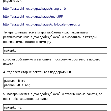
pkgbuild'ами:
http://aur.archlinux.org/packages/slang-utf8/
http://aur.archlinux.org/packages/mc-utf8/
http://aur.archlinux.org/packages/xlib-locale-ru-ru-utf8/
Теперь сливаем все эти три тарбалла и распаковываем
результирующую в
/var/abs/local
и выполняем в каждом
появившемся каталоге команду
которая собственно и выполняет построение соответствующего
пакета.
4. Удаляем старые пакеты без поддержки utf.
pacman -R mc 

5. Возвращаемся в
/var/abs/local
и ставим новые пакеты, во
всех трёх каталогах выполняя