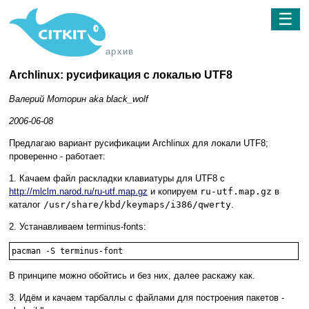
☰
архив
Archlinux: русификация с локалью UTF8
Валерий Моторин aka black_wolf
2006-06-08
Предлагаю вариант русификации Archlinux для локали UTF8;
проверенно - работает:
1. Качаем файл раскладки клавиатуры для UTF8 с
http://mlclm.narod.ru/ru-utf.map.gz
и копируем
ru-utf.map.gz
в
каталог
/usr/share/kbd/keymaps/i386/qwerty
.
2. Устанавливаем terminus-fonts:
В принципе можно обойтись и без них, далее раскажу как.
3. Идём и качаем тарбаллы с файлами для построения пакетов -