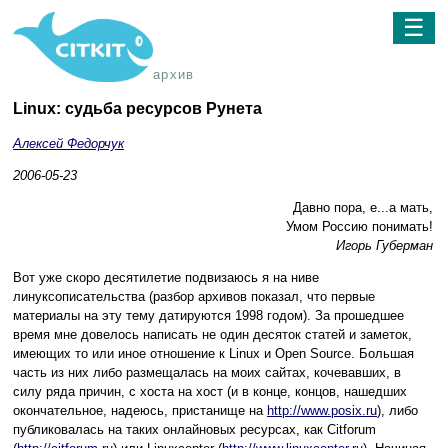
☰
архив
Linux: судьба ресурсов Рунета
Алексей Федорчук
2006-05-23
Давно пора, е...а мать,
Умом Россию понимать!
Игорь Губерман
Вот уже скоро десятилетие подвизаюсь я на ниве
линуксописательства (разбор архивов показал, что первые
материалы на эту тему датируются 1998 годом). За прошедшее
время мне довелось написать не один десяток статей и заметок,
имеющих то или иное отношение к Linux и Open Source. Большая
часть из них либо размещалась на моих сайтах, кочевавших, в
силу ряда причин, с хоста на хост (и в конце, концов, нашедших
окончательное, надеюсь, пристанище на
http://www.posix.ru
), либо
публиковалась на таких онлайновых ресурсах, как Citforum