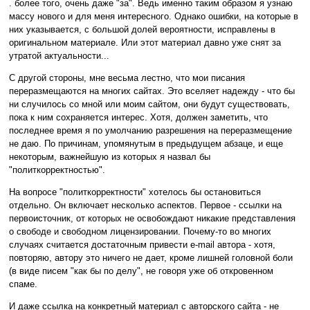
. более того, очень даже "за". Ведь именно таким образом я узнаю
массу нового и для меня интересного. Однако ошибки, на которые в
них указывается, с большой долей вероятности, исправлены в
оригинальном материале. Или этот материал давно уже снят за
утратой актуальности...
С другой стороны, мне весьма лестно, что мои писания
переразмещаются на многих сайтах. Это вселяет надежду - что бы
ни случилось со мной или моим сайтом, они будут существовать,
пока к ним сохраняется интерес. Хотя, должен заметить, что
последнее время я по умолчанию разрешения на переразмещение
не даю. По причинам, упомянутым в предыдущем абзаце, и еще
некоторым, важнейшую из которых я назвал бы
"политкорректностью".
На вопросе "политкорректности" хотелось бы остановиться
отдельно. Он включает несколько аспектов. Первое - ссылки на
первоисточник, от которых не освобождают никакие представления
о свободе и свободном лицензировании. Почему-то во многих
случаях считается достаточным привести e-mail автора - хотя,
повторяю, автору это ничего не дает, кроме лишней головной боли
(в виде писем "как бы по делу", не говоря уже об откровенном
спаме.
И даже ссылка на конкретный материал с авторского сайта - не