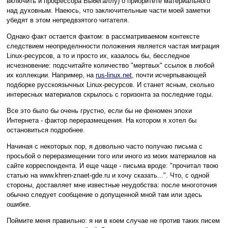
включить и профессора Выбегаллу) о приоритете материального
над духовным. Наеюсь, что заключительные части моей заметки
убедят в этом непредвзятого читателя.
Однако факт остается фактом: в рассматриваемом контексте
следствием неопределнности положения является частая миграция
Linux-ресурсов, а то и просто их, казалось бы, бесследное
исчезновение: подсчитайте количество "мертвых" ссылок в любой
их коллекции. Например, на
rus-linux.net
, почти исчерпывающей
подборке русскоязычных Linux-ресурсов. И станет ясным, сколько
интересных материалов скрылось с горизонта за последние годы.
Все это было бы очень грустно, если бы не феномен эпохи
Интернета - фактор переразмещения. На котором я хотел бы
остановиться подробнее.
Начиная с некоторых пор, я довольно часто получаю письма с
просьбой о переразмещении того или иного из моих материалов на
сайте корреспондента. И еще чаще - письма вроде: "прочитал твою
статью на www.khren-znaet-gde.ru и хочу сказать...". Что, с одной
стороны, доставляет мне известные неудобства: после многоточия
обычно следует сообщение о допущенной мной там или здесь
ошибке.
Поймите меня правильно: я ни в коем случае не против таких писем