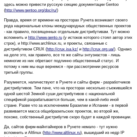
здесь можно привести русскую секцию документации Gentoo
(
http://www.gentoo.org/doc/ru/
)
Правда, время от времени на просторах Рунета возникают своего
рода национальные клоны международных общественных проектов
- как правило, посвященных отдельным дистрибутивам. Тут можно
вспомнить и
http://www.gento.ru
(у истоков которого стоял автор этих
строк), и http://www.archlinux.ru, и проекты, связанные с
дистрибутивом CRUX (
http://crux.isa.kz/
и
http://crux.org.ua/
). Однако
на деле это, как правило, все те же сайты энтузиастов - лишь
немногие из них обретают подлинно общественный статус. И
потому к ним мы еще вернемся - при рассмотрении ресурсов
третьей группы.
Разумеется, наличествуют в Рунете и сайты фирм - разработчиков
дистрибутивов. Тем паче, что на просторах несколько съежившейся
одной шестой Земной суши дистрибутивов c национальной
спецификой разрабатывается больше, чем в какой-либо иной
стране. Разве что за исключением Бразилии и Испании - в первой
развивается масса общебразильских проектов, во второй же,
похоже, собственный дистрибутив скоро будет в каждой провинции.
Да, сайтов фирм-майнтайнеров в Рунете немало - тут нужно
вспомнить и Altlinux (
http://www.altlinux.ru
), вышедший из недр IP