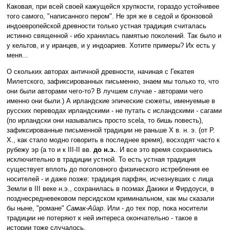
Каковая, при всей своей кажущейся хрупкости, гораздо устойчивее
того самого, "написанного пером". Не зря же в седой и бронзовой
индоевропейской древности только устная традиция считалась
истинно священной - ибо хранилась памятью поколений. Так было и
у кельтов, и у иранцев, и у индоариев. Хотите примеры? Их есть у
меня...
О скольких авторах античной древности, начиная с Гекатея
Милетского, зафиксированных письменно, знаем мы только то, что
они были авторами чего-то? В лучшем случае - авторами чего
именно они были.) А ирландские эпические сюжеты, именуемые в
русских переводах ирландскими - не путать с исландскими - сагами
(по ирландски они назывались просто scela, то бишь повесть),
зафиксированные письменной традиции не раньше X в. н. э. (от Р.
Х., как стало модно говорить в последнее время), восходят часто к
рубежу эр (а то и к III-II вв.
до н.э.
. И все это время сохранялись
исключительно в традиции устной. То есть устная традиция
существует вплоть до поголовного физического истребления ее
носителей - и даже позже: традиция парфян, исчезнувших с лица
Земли в III веке н.э., сохранилась в поэмах Дакики и Фирдоуси, в
позднесредневековом персидском криминальном, как мы сказали
бы ныне, "романе"
Самак-Айар
. Или - до тех пор, пока носители
традиции не потеряют к ней интереса окончательно - такое в
истории тоже случалось.