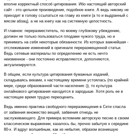
вполне корректный способ цитирования. Ибо настоящий авторский
сайт - это цельное произведение, подобное книге. А ведь никому не
приходит в голову ссылаться на главу из книги (а то и выдранный с
мясом абзац), а не на книгу как на системную целостность.
И главное: переразместитель, по моему глубокому убеждению,
должен не только пользоваться плодами чужого труда, но и
принимать на себя некоторые обязанности. Из которых важнейшая -
отслеживание изменений в оригинале переразмещенной статьи.
Ведь сетевые материалы по определению не есть нечто
неизменное - они постоянно исправляются, дополняются,
актуализируются.
В общем, если культура цитирования бумажных изданий,
складываясь веками, к настоящему времени устоялась (по крайней
мере, среди образованной части населения:-)), то культура
онлайнового цитирования находится в зародыше. Хотя роль ее в
настоящее время трудно переоценить.
Ведь именно практика свободного переразмещения в Сети спасла
от забвения множество вещей, забвения отнюдь не
заслуживающего. Для примера вспомним авторскую песню в своем
классическом выражении, казалось бы, прочно забытую к середине
80-х. И вдруг волшебным, как из небытия, образом возникшую