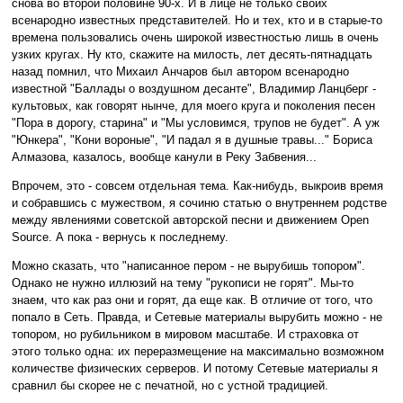
снова во второй половине 90-х. И в лице не только своих
всенародно известных представителей. Но и тех, кто и в старые-то
времена пользовались очень широкой известностью лишь в очень
узких кругах. Ну кто, скажите на милость, лет десять-пятнадцать
назад помнил, что Михаил Анчаров был автором всенародно
известной "Баллады о воздушном десанте", Владимир Ланцберг -
культовых, как говорят нынче, для моего круга и поколения песен
"Пора в дорогу, старина" и "Мы условимся, трупов не будет". А уж
"Юнкера", "Кони вороные", "И падал я в душные травы..." Бориса
Алмазова, казалось, вообще канули в Реку Забвения...
Впрочем, это - совсем отдельная тема. Как-нибудь, выкроив время
и собравшись с мужеством, я сочиню статью о внутреннем родстве
между явлениями советской авторской песни и движением Open
Source. А пока - вернусь к последнему.
Можно сказать, что "написанное пером - не вырубишь топором".
Однако не нужно иллюзий на тему "рукописи не горят". Мы-то
знаем, что как раз они и горят, да еще как. В отличие от того, что
попало в Сеть. Правда, и Сетевые материалы вырубить можно - не
топором, но рубильником в мировом масштабе. И страховка от
этого только одна: их переразмещение на максимально возможном
количестве физических серверов. И потому Сетевые материалы я
сравнил бы скорее не с печатной, но с устной традицией.