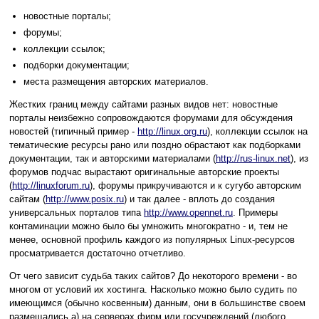
новостные порталы;
форумы;
коллекции ссылок;
подборки документации;
места размещения авторских материалов.
Жестких границ между сайтами разных видов нет: новостные
порталы неизбежно сопровождаются форумами для обсуждения
новостей (типичный пример -
http://linux.org.ru
), коллекции ссылок на
тематические ресурсы рано или поздно обрастают как подборками
документации, так и авторскими материалами (
http://rus-linux.net
), из
форумов подчас вырастают оригинальные авторские проекты
(
http://linuxforum.ru
), форумы прикручиваются и к сугубо авторским
сайтам (
http://www.posix.ru
) и так далее - вплоть до создания
универсальных порталов типа
http://www.opennet.ru
. Примеры
контаминации можно было бы умножить многократно - и, тем не
менее, основной профиль каждого из популярных Linux-ресурсов
просматривается достаточно отчетливо.
От чего зависит судьба таких сайтов? До некоторого времени - во
многом от условий их хостинга. Насколько можно было судить по
имеющимся (обычно косвенным) данным, они в большинстве своем
размещались а) на серверах фирм или госучреждений (любого