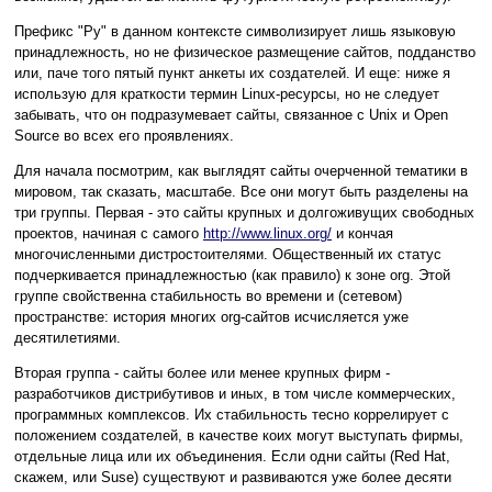
Префикс "Ру" в данном контексте символизирует лишь языковую
принадлежность, но не физическое размещение сайтов, подданство
или, паче того пятый пункт анкеты их создателей. И еще: ниже я
использую для краткости термин Linux-ресурсы, но не следует
забывать, что он подразумевает сайты, связанное с Unix и Open
Source во всех его проявлениях.
Для начала посмотрим, как выглядят сайты очерченной тематики в
мировом, так сказать, масштабе. Все они могут быть разделены на
три группы. Первая - это сайты крупных и долгоживущих свободных
проектов, начиная с самого
http://www.linux.org/
и кончая
многочисленными дистростоителями. Общественный их статус
подчеркивается принадлежностью (как правило) к зоне org. Этой
группе свойственна стабильность во времени и (сетевом)
пространстве: история многих org-сайтов исчисляется уже
десятилетиями.
Вторая группа - сайты более или менее крупных фирм -
разработчиков дистрибутивов и иных, в том числе коммерческих,
программных комплексов. Их стабильность тесно коррелирует с
положением создателей, в качестве коих могут выступать фирмы,
отдельные лица или их объединения. Если одни сайты (Red Hat,
скажем, или Suse) существуют и развиваются уже более десяти