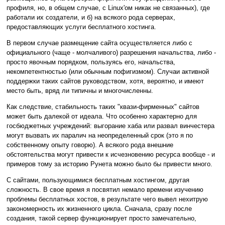
профиля, но, в общем случае, с Linux'ом никак не связанных), где
работали их создатели, и б) на всякого рода серверах,
предоставляющих услуги бесплатного хостинга.
В первом случае размещение сайта осуществляется либо с
официального (чаще - молчаливого) разрешения начальства, либо -
просто явочным порядком, пользуясь его, начальства,
некомпетентностью (или обычным пофигизмом). Случаи активной
поддержки таких сайтов руководством, хотя, вероятно, и имеют
место быть, вряд ли типичны и многочисленны.
Как следствие, стабильность таких "квази-фирменных" сайтов
может быть далекой от идеала. Что особенно характерно для
госбюджетных учреждений: выгорание хаба или развал винчестера
могут вызвать их паралич на неопределенный срок (это я по
собственному опыту говорю). А всякого рода внешние
обстоятельства могут привести к исчезновению ресурса вообще - и
примеров тому за историю Рунета можно было бы привести много.
С сайтами, пользующимися бесплатным хостингом, другая
сложность. В свое время я посвятил немало времени изучению
проблемы бесплатных хостов, в результате чего вывел нехитрую
закономерность их жизненного цикла. Сначала, сразу после
создания, такой сервер функционирует просто замечательно,