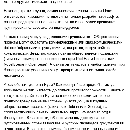
лет, то другие - исчезают в одночасье.
Наконец, третья группа, самая многочисленная - сайты Linux-
энтузиастов, каковыми являются не только разработчики софта,
разного рода группы пользователей, но и все более крепнущая
группировка пользователей-индивидуалов.
Четких границ между выделенными группами нет. Общественные
проекты могут обрастать коммерческими или квазикоммерческими
dot-com'образными структурами, и, напротив, вокруг сайтов
коммерческих фирм возникают сайты общественной поддержки
(типичные примеры - сопряженные пары Red Hat и Fedora, или
Novell/Suse и OpenSuse). А сайты энтузиастов в любой момент (при
благоприятных условиях) могут превратиться в источник хлеба
насущного.
А как обстоит дело на Руси? Как всегда, "все вроде бы так, да
вообще-то не так" - вплоть до полной противоположности. Начать с
того, что org-сайтов на Руси практически не водится - и оно
понятно: граждане нашей страны, участвующие в крупных
общественных проектах (таких, как Debian или Gentoo), на
соответствующих сайтах (например, htpp://www.debian.org) и
базируются. В частности, обеспечивая поддержку на них
русскоязычных страниц вообще и русских переводов документации
в частности. В качестве примера (в том числе и для подражания)