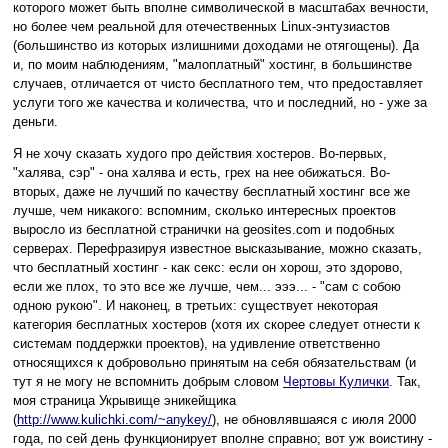
которого может быть вполне символической в масштабах вечности,
но более чем реальной для отечественных Linux-энтузиастов
(большинство из которых излишними доходами не отягощены). Да
и, по моим наблюдениям, "малоплатный" хостинг, в большинстве
случаев, отличается от чисто бесплатного тем, что предоставляет
услуги того же качества и количества, что и последний, но - уже за
деньги.
Я не хочу сказать худого про действия хостеров. Во-первых,
"халява, сэр" - она халява и есть, грех на нее обижаться. Во-
вторых, даже не лучший по качеству бесплатный хостинг все же
лучше, чем никакого: вспомним, сколько интересных проектов
выросло из бесплатной странички на geosites.com и подобных
серверах. Перефразируя известное высказывание, можно сказать,
что бесплатный хостинг - как секс: если он хорош, это здорово,
если же плох, то это все же лучше, чем... эээ... - "сам с собою
одною рукою". И наконец, в третьих: существует некоторая
категория бесплатных хостеров (хотя их скорее следует отнести к
системам поддержки проектов), на удивление ответственно
относящихся к добровольно принятым на себя обязательствам (и
тут я не могу не вспомнить добрым словом
Чертовы Кулички
. Так,
моя страница Укрывище эникейщика
(
http://www.kulichki.com/~anykey/
), не обновлявшаяся с июля 2000
года, по сей день функционирует вполне справно; вот уж воистину -