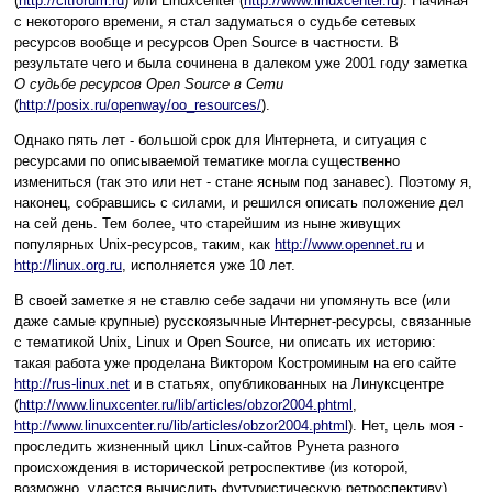
(
http://citforum.ru
) или Linuxcenter (
http://www.linuxcenter.ru
). Начиная
с некоторого времени, я стал задуматься о судьбе сетевых
ресурсов вообще и ресурсов Open Source в частности. В
результате чего и была сочинена в далеком уже 2001 году заметка
О судьбе ресурсов Open Source в Сети
(
http://posix.ru/openway/oo_resources/
).
Однако пять лет - большой срок для Интернета, и ситуация с
ресурсами по описываемой тематике могла существенно
измениться (так это или нет - стане ясным под занавес). Поэтому я,
наконец, собравшись с силами, и решился описать положение дел
на сей день. Тем более, что старейшим из ныне живущих
популярных Unix-ресурсов, таким, как
http://www.opennet.ru
и
http://linux.org.ru
, исполняется уже 10 лет.
В своей заметке я не ставлю себе задачи ни упомянуть все (или
даже самые крупные) русскоязычные Интернет-ресурсы, связанные
с тематикой Unix, Linux и Open Source, ни описать их историю:
такая работа уже проделана Виктором Костроминым на его сайте
http://rus-linux.net
и в статьях, опубликованных на Линуксцентре
(
http://www.linuxcenter.ru/lib/articles/obzor2004.phtml
,
http://www.linuxcenter.ru/lib/articles/obzor2004.phtml
). Нет, цель моя -
проследить жизненный цикл Linux-сайтов Рунета разного
происхождения в исторической ретроспективе (из которой,
возможно, удастся вычислить футуристическую ретроспективу).