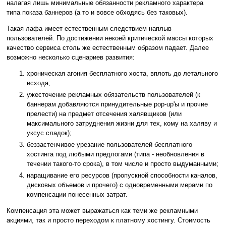
налагая лишь минимальные обязанности рекламного характера
типа показа баннеров (а то и вовсе обходясь без таковых).
Такая лафа имеет естественным следствием наплыв
пользователей. По достижении некоей критической массы которых
качество сервиса столь же естественным образом падает. Далее
возможно несколько сценариев развития:
хроническая агония бесплатного хоста, вплоть до летального
исхода;
ужесточение рекламных обязательств пользователей (к
баннерам добавляются принудительные pop-up'ы и прочие
прелести) на предмет отсечения халявщиков (или
максимального затруднения жизни для тех, кому на халяву и
уксус сладок);
беззастенчивое урезание пользователей бесплатного
хостинга под любыми предлогами (типа - необновления в
течении такого-то срока), в том числе и просто выдуманными;
наращивание его ресурсов (пропускной способности каналов,
дисковых объемов и прочего) с одновременными мерами по
компенсации понесенных затрат.
Компенсация эта может выражаться как теми же рекламными
акциями, так и просто переходом к платному хостингу. Стоимость