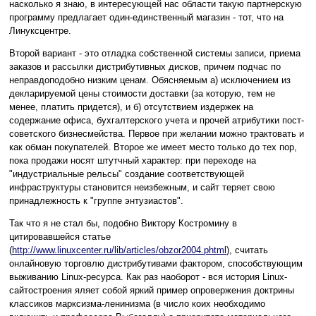
насколько я знаю, в интересующей нас области такую партнерскую
программу предлагает один-единственный магазин - тот, что на
Линуксцентре.
Второй вариант - это отладка собственной системы записи, приема
заказов и рассылки дистрибутивных дисков, причем подчас по
неправдоподобно низким ценам. Обясняемым а) исключением из
декларируемой цены стоимости доставки (за которую, тем не
менее, платить придется), и б) отсутствием издержек на
содержание офиса, бухгалтерского учета и прочей атрибутики пост-
советского бизнесмейства. Первое при желании можно трактовать и
как обман покупателей. Второе же имеет место только до тех пор,
пока продажи носят штутчный характер: при переходе на
"индустриальные рельсы" создание соответствующей
инфраструктуры становится неизбежным, и сайт теряет свою
принадлежность к "группе энтузиастов".
Так что я не стал бы, подобно Виктору Костромину в
цитировавшейся статье
(
http://www.linuxcenter.ru/lib/articles/obzor2004.phtml
), считать
онлайновую торговлю дистрибутивами фактором, способствующим
выживанию Linux-ресурса. Как раз наоборот - вся история Linux-
сайтостроения яляет собой яркий пример опровержения доктрины
классиков марксизма-ленинизма (в число коих необходимо