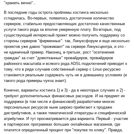
"хранить вечно"...
В последние годы острота проблемы хостинга несколько
сгладилась. Во-первых, появилось достаточное количество
серверов, стабильно предоставляющих достаточно качественные
услуги такого рода за вполне умеренную плату. Во-вторых, под
существующий интересный проект можно получить поддержку со
стороны серверов "фирменных": так, Линуксфорум и еще несколько
проектов уже давно "проживают" на сервере Линуксцентра, и это -
не единичный пример. Наконец, в-третьих, рост "осетенения
граждан" за счет "домотканных" провайдеров, провайдеров
районного масштаба и всякого рода ADSL-подключений приводит к
тому, что в ряде случаев собственный сервер с Linux-ресурсмо
становится реальным содержать чуть не в домашниху условиях (и
такого рода примеры чукча знает).
Конечно, варианты хостинга 1) и 3) - да в некоторых случаях и 2) -
требуют дополнительных финансовых расходов. И на предмет их
поддержки (в том числе и финансовой) разработчики многих
персональных ресурсов ныне широко прибегают к продаже
дистрибутивов, а также тематической лтературы и специфической
атрибутики. И тут просматривается два варианта. Первый - участие
в партнерских программах больших онлайновых магазинов, где
платится определенный процент при "покупке по клику". Правда,