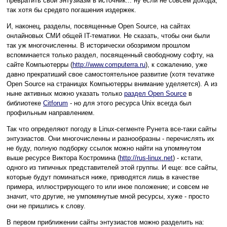
превратить свой энтузиазм в источник... ну если не совсем дохода,
так хотя бы средвто погашения издержек.
И, наконец, разделы, посвященные Open Source, на сайтах
онлайновых СМИ общей IT-тематики. Не сказать, чтобы они были
так уж многочисленны. В исторически обозримом прошлом
вспоминается только раздел, посвященный свободному софту, на
сайте Компьютерры (
http://www.computerra.ru
), к сожалению, уже
давно прекратиший свое самостоятельное развитие (хотя теvатике
Open Source на страницах Компьютерры внимание уделяется). А из
ныне активных можно указать только
раздел Open Source
в
библиотеке
Citforum
- но для этого ресурса Unix всегда был
профильным направлением.
Так что определяют погоду в Linux-сегменте Рунета все-таки сайты
энтузиастов. Они многочисленны и разнообразны - перечислять их
не буду, полную подборку ссылок можно найти на упомянутом
выше ресурсе Виктора Костромина (
http://rus-linux.net
) - кстати,
одного из типичных представителей этой группы. И еще: все сайты,
которые будут поминаться ниже, приводятся лишь в качестве
примера, иллюстрирующего то или иное положение; и совсем не
значит, что другие, не умпомянутые мной ресурсы, хуже - просто
они не пришлись к слову.
В первом приближении сайты энтузиастов можно разделить на: