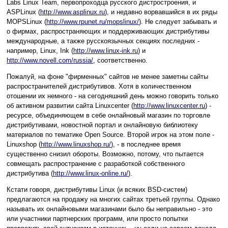
Labs Linux Team, первопроходца русского дистростроения, и
ASPLinux (
http://www.asplinux.ru
), и недавно ворвавшийся в их ряды
MOPSLinux (
http://www.rpunet.ru/mopslinux/
). Не следует забывать и
о фирмах, распространяющих и поддерживающих дистрибутивы
международные, а также русскоязычных секциях последних -
например, Linux, Ink (
http://www.linux-ink.ru
) и
http://www.novell.com/russia/
, соответственно.
Пожалуй, на фоне "фирменных" сайтов не менее заметны сайты
распространителей дистрибутивов. Хотя в количественном
отошении их немного - на сегодняшний день можно говорить только
об активном развитии сайта Linuxcenter (
http://www.linuxcenter.ru
) -
ресурсе, объединяющем в себе онлайновый магазин по торговле
дистрибутивами, новостной портал и онлайновую библиотеку
материалов по тематике Open Source. Второй игрок на этом поле -
Linuxshop (
http://www.linuxshop.ru/
), - в последнее время
существенно снизил обороты. Возможно, потому, что пытается
совмещать распространение с разработкой собственного
дистрибутива (
http://www.linux-online.ru/
).
Кстати говоря, дистрибутивы Linux (и всяких BSD-систем)
предлагаются на продажу на многих сайтах третьей группы. Однако
называть их онлайновыми магазинами было бы неправильно - это
или участники партнерских программ, или просто попытки