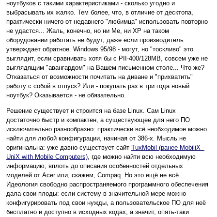
ноутбуков с такими характеристиками - сколько угодно и
выбрасывать их жалко. Тем более, что, в отличие от десктопа,
практически ничего от недавнего "любимца" использовать повторно
не удастся... Жаль, конечно, но ни Me, ни XP на таком
оборудовании работать не будут, даже если производитель
утверждает обратное. Windows 95/98 - могут, но "тоскливо" это
выглядит, если сравнивать хотя бы с PII-400/128MB, совсем уже не
выглядящим "авангардом" на Вашем письменном столе... Что же?
Отказаться от возможности почитать на диване и "прихватить"
работу с собой в отпуск? Или - покупать раз в три года новый
ноутбук? Оказывается - не обязательно.
Решение существует и строится на базе Linux. Сам Linux
достаточно быстр и компактен, а существующее для него ПО
исключительно разнообразно: практически всё необходимое можно
найти для любой конфигурации, начиная от 386-х. Мысль не
оригинальна: уже давно существует сайт
TuxMobil (ранее MobiliX -
UniX with Mobile Computers)
, где можно найти всю необходимую
информацию, вплоть до описания особенностей отдельных
моделей от Acer или, скажем, Compaq. Но это ещё не всё.
Идеология свободно распространяемого программного обеспечения
дала свои плоды: если систему в значительной мере можно
конфигурировать под свои нужды, а пользовательское ПО для неё
бесплатно и доступно в исходных кодах, а значит, опять-таки