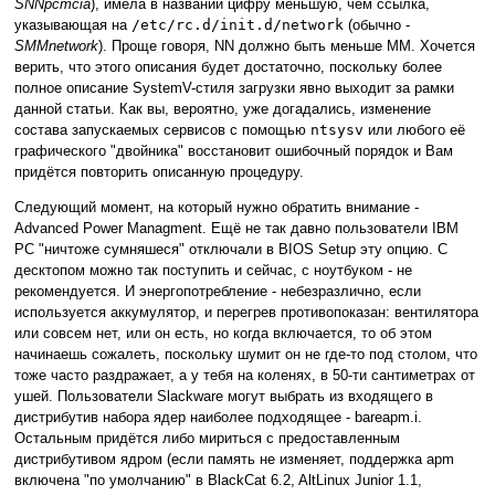
SNNpcmcia
), имела в названии цифру меньшую, чем ссылка,
указывающая на
/etc/rc.d/init.d/network
(обычно -
SMMnetwork
). Проще говоря, NN должно быть меньше MM. Хочется
верить, что этого описания будет достаточно, поскольку более
полное описание SystemV-стиля загрузки явно выходит за рамки
данной статьи. Как вы, вероятно, уже догадались, изменение
состава запускаемых сервисов с помощью
ntsysv
или любого её
графического "двойника" восстановит ошибочный порядок и Вам
придётся повторить описанную процедуру.
Следующий момент, на который нужно обратить внимание -
Advanced Power Managment. Ещё не так давно пользователи IBM
PC "ничтоже сумняшеся" отключали в BIOS Setup эту опцию. С
десктопом можно так поступить и сейчас, с ноутбуком - не
рекомендуется. И энергопотребление - небезразлично, если
используется аккумулятор, и перегрев противопоказан: вентилятора
или совсем нет, или он есть, но когда включается, то об этом
начинаешь сожалеть, поскольку шумит он не где-то под столом, что
тоже часто раздражает, а у тебя на коленях, в 50-ти сантиметрах от
ушей. Пользователи Slackware могут выбрать из входящего в
дистрибутив набора ядер наиболее подходящее - bareapm.i.
Остальным придётся либо мириться с предоставленным
дистрибутивом ядром (если память не изменяет, поддержка apm
включена "по умолчанию" в BlackCat 6.2, AltLinux Junior 1.1,