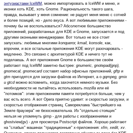
энтузиастами IceWM
, можно импортировать в IceWM и меню, и
иконки хоть KDE, хоть Gnome. Рациональность такого шага,
правда, вызывает у меня сомнение: не радует меня меню с сотней
и более позиций, но - дело вкуса. А вот любимыми приложениями -
почему бы не воспользоваться? Абсолютное большинство
приложений, разработанных для KDE и Gnome, запускается и под
другими оконными менеджерами. Вот только не все стоит
запускать: любимые многими
konqueror, kmail, konsole
, как,
впрочем, и все остальные приложения KDE могут разочаровать -
медленно. Это связано с архитектурой KDE и ничего тут не
поделаешь. А вот приложения Gnome в большинстве своём
работают под IceWM заметно быстрее:
gnumeric, gnotepad(gnp),
gnomecal, gnomecard
составят набор офисных приложений,
gftp
и
gtm
пригодятся для загрузки файлов из Интернет, а о
gqmpeg, gmix
и gtcd
можно вспомнить, когда захочется немного музыки. Без
необходимости не пытайтесь использовать
mozilla
или её
"потомков": этим приложениям памяти потребуется больше, чем у
вас есть всего. А вот Opera приятно удивит: и скоростью загрузки, и
скоростью отображения страниц. Самореклама "быстрейшего на
Земле браузера" не безосновательна. Из "отдельно стоящих"
нельзя не упомянуть gimp - для работы с изображениями и
ghostview(gv) - для просмотра Postscript файлов. Хорошо работают
на "слабых" машинах "традиционные" x-приложения:
xfm, xedit, xv
.