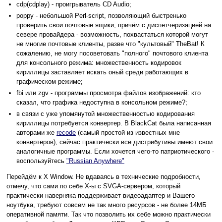
cdp(cdplay) - проигрыватель CD Audio;
poppy - небольшой Perl-script, позволяющий быстренько
проверить свои почтовые ящики, причём с диспетчеризацией на
севере провайдера - возможность, похвастаться которой могут
не многие почтовые клиенты, разве что "культовый" TheBat! К
сожалению, не могу посоветовать "полного" почтового клиента
для консольного режима: множественность кодировок
кириллицы заставляет искать оный среди работающих в
графическом режиме;
fbi или zgv - программы просмотра файлов изображений: кто
сказал, что графика недоступна в консольном режиме?;
в связи с уже упомянутой множественностью кодирования
кириллицы потребуется конвертер. В BlackCat была написанная
авторами же
recode
(самый простой из известных мне
конвертеров), сейчас практически все дистрибутивы имеют свои
аналогичные программы. Если хочется чего-то патриотического -
воспользуйтесь
"Russian Anywhere"
Перейдём к X Window. Не вдаваясь в технические подробности,
отмечу, что сами по себе Х-ы с SVGA-сервером, который
практически наверняка поддерживает видеоадаптер и Вашего
ноутбука, требуют совсем не так много ресурсов - не более 14МБ
оперативной памяти. Так что позволить их себе можно практически