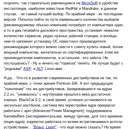
огорчить: так старательно равняющиеся на
MicroSoft
в удобстве
инсталляции, наиболее известные RedHat и Mandrake, в данном
случае, - не самый лучший выбор. По крайней мере - их последние
версии. Попытка пойти по пути наименьшего количества выборов
(рекомендуемому обычно новичкам) потребует от компьютера один,
а то и два гигабайта дискового пространства, установит немалое
количество сервисов, редко нужных рабочей станции, и вообще,
чем-то напомнит установку ОС известного производителя,
рекомендации которого можно свести к совету купить новый, более
мощный компьютер, желательно из сертифицированных этим же
производителем компонентов, а остальное - его забота. Не
послушались? - Ну и нечего на "тормоза" пенять. Не лучше будет с
"родными"
ASP
- и
ALT
- Linux-ами...
Н-да... Что-то в развитии современных дистрибутивов не так, по
крайней мере, с точки зрения Pentium-166. А вот предыдущее
"поколение" тех же дистрибутивов, базировавшееся на ядрах
2.2.хх, "уживалось" с ноутбуками прошлого века достаточно
хорошо. BlackCat 6.2, в своё время, успешно установился на
несколько ноутбуков, система без перестройки ядра прекрасно
работала с apm (Advanced Power Managment), поддерживала
framebuffers (экспериментальная, между прочим, для того времени
опция ядра), корректно работала со всеми встретившимися pcmcia-
устройствами...
"Bravo, Leon!"
- что ещё можно сказать? Но время