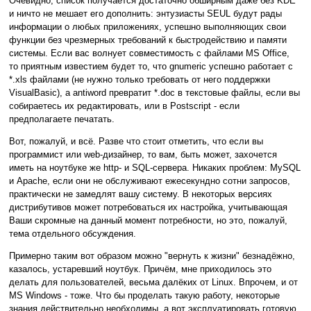
Очевидно, список получается достаточно обширным даже без KDE
и ничто не мешает его дополнить: энтузиасты SEUL будут рады
информации о любых приложениях, успешно выполняющих свои
функции без чрезмерных требований к быстродействию и памяти
системы. Если вас волнует совместимость с файлами MS Office,
то приятным известием будет то, что gnumeric успешно работает с
*.xls файлами (не нужно только требовать от него поддержки
VisualBasic), а antiword превратит *.doc в текстовые файлы, если вы
собираетесь их редактировать, или в Postscript - если
предполагаете печатать.
Вот, пожалуй, и всё. Разве что стоит отметить, что если вы
программист или web-дизайнер, то вам, быть может, захочется
иметь на ноутбуке же http- и SQL-сервера. Никаких проблем: MySQL
и Apache, если они не обслуживают ежесекундно сотни запросов,
практически не замедлят вашу систему. В некоторых версиях
дистрибутивов может потребоваться их настройка, учитывающая
Ваши скромные на данный момент потребности, но это, пожалуй,
тема отдельного обсуждения.
Примерно таким вот образом можно "вернуть к жизни" безнадёжно,
казалось, устаревший ноутбук. Причём, мне приходилось это
делать для пользователей, весьма далёких от Linux. Впрочем, и от
MS Windows - тоже. Что бы проделать такую работу, некоторые
знания действительно необходимы, а вот эксплуатировать готовую