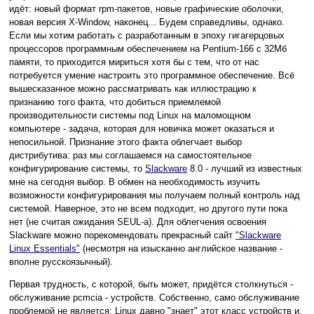
идёт: новый формат rpm-пакетов, новые графические оболочки,
новая версия X-Window, наконец... Будем справедливы, однако.
Если мы хотим работать с разработанным в эпоху гигагерцовых
процессоров программным обеспечением на Pentium-166 с 32Мб
памяти, то приходится мириться хотя бы с тем, что от нас
потребуется умение настроить это программное обеспечение. Всё
вышесказанное можно рассматривать как иллюстрацию к
признанию того факта, что добиться приемлемой
производительности системы под Linux на маломощном
компьютере - задача, которая для новичка может оказаться и
непосильной. Признание этого факта облегчает выбор
дистрибутива: раз мы соглашаемся на самостоятельное
конфигурирование системы, то
Slackware
8.0 - лучший из известных
мне на сегодня выбор. В обмен на необходимость изучить
возможности конфигурирования мы получаем полный контроль над
системой. Наверное, это не всем подходит, но другого пути пока
нет (не считая ожидания SEUL-а). Для облегчения освоения
Slackware можно порекомендовать прекрасный сайт
"Slackware
Linux Essentials"
(несмотря на изысканно английское название -
вполне русскоязычный).
Первая трудность, с которой, быть может, придётся столкнуться -
обслуживание pcmcia - устройств. Собственно, само обслуживание
проблемой не является: Linux давно "знает" этот класс устройств и,