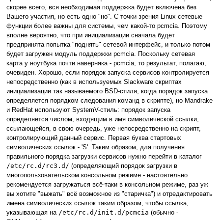
скорее всего, вся необходимая поддержка будет включена без
Вашего участия, но есть одно "но". С точки зрения Linux сетевые
функции более важны для системы, чем какой-то pcmcia. Поэтому
вполне вероятно, что при инициализации сначала будет
предпринята попытка "поднять" сетевой интерфейс, и только потом
будет загружен модуль поддержки pcmcia. Поскольку сетевая
карта у ноутбука почти наверняка - pcmcia, то результат, полагаю,
очевиден. Хорошо, если порядок запуска сервисов контролируется
непосредственно (как в используемых Slackware скриптах
инициализации так называемого BSD-стиля, когда порядок запуска
определяется порядком следования команд в скрипте), но Mandrake
и RedHat используют SystemV-стиль: порядок запуска
определяется числом, входящим в имя символической ссылки,
ссылающейся, в свою очередь, уже непосредственно на скрипт,
контролирующий данный сервис. Первая буква стартовых
символических ссылок - 'S'. Таким образом, для получения
правильного порядка загрузки сервисов нужно перейти в каталог
/etc/rc.d/rc3.d/
(определяющий порядок загрузки в
многопользовательском консольном режиме - настоятельно
рекомендуется загружаться всё-таки в консольном режиме, раз уж
вы хотите "выжать" всё возможное из "старичка") и отредактировать
имена символических ссылок таким образом, чтобы ссылка,
указывающая на
/etc/rc.d/init.d/pcmcia
(обычно -