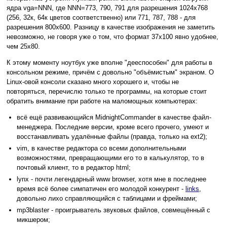
ядра vga=NNN, где NNN=773, 790, 791 для разрешения 1024х768
(256, 32к, 64к цветов соответственно) или 771, 787, 788 - для
разрешения 800х600. Разницу в качестве изображения не заметить
невозможно, не говоря уже о том, что формат 37х100 явно удобнее,
чем 25х80.
К этому моменту ноутбук уже вполне "дееспособен" для работы в
консольном режиме, причём с довольно "объёмистым" экраном. О
Linux-овой консоли сказано много хорошего и, чтобы не
повторяться, перечислю только те программы, на которые стоит
обратить внимание при работе на маломощных компьютерах:
всё ещё развивающийся MidnightCommander в качестве файл-
менеджера. Последние версии, кроме всего прочего, умеют и
восстанавливать удалённые файлы (правда, только на ext2);
vim, в качестве редактора со всеми дополнительными
возможностями, превращающими его то в калькулятор, то в
почтовый клиент, то в редактор html;
lynx - почти легендарный www browser, хотя мне в последнее
время всё более симпатичен его молодой конкурент -
links
,
довольно лихо справляющийся с таблицами и фреймами;
mp3blaster - проигрыватель звуковых файлов, совмещённый с
микшером;