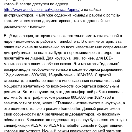
который всегда доступен по адресу
http://www.worldvisions.ca/~apenwarr/apmd/
и на сайтах
дистрибьюторов. Файл уже содержит команды работы с pcmcia-
картами и прекрасно документирован, так что дальнейшие
разъяснения - излишни.
Ещё одна опция, которую очень желательно иметь включённой в
ядре - возможность работы с framebuffers. В отличие от apm, эта
опция включена по умолчанию во всех известных мне современных
дистрибутивах, но если вы будете перекомпилировать ядро - не
посчитайте её лишней. Для ноутбука, или, точнее, для LCD-
мониторов эта опция особенно важна. Эти мониторы "идеально"
воспроизводят изображение только в каком-то одном разрешении:
12-дюймовые - 800х600, 15-дюймовые - 1024х768. С другой
стороны, для наиболее полного использования вычислительной
мощности желательно по возможности обходиться консольным
режимом. Вот и получается, что для комфортной работы консоль
должна быть в графическом режиме 800х600 или 1024х768 в
зависимости от того, какая LCD-панель используется в ноутбуке, а
это возможно только в режиме framebuffer. Данный режим имеет
свои особенности для различных видеоадаптеров, но поскольку
абсолютное большинство видеоадаптеров ноутбуков соответствуют
спецификации VESA, то VESA framebuffer console и будет опцией,
которая нас устроит. Нужный режим включается опцией загрузки