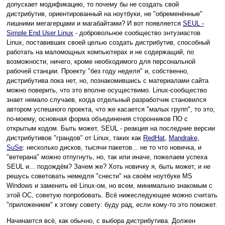
допускает модификацию, то почему бы не создать свой
дистрибутив, ориентированный на ноутбуки, не "обременённые"
лишними мегагерцами и магабайтами? И вот появляется
SEUL -
Simple End User Linux
- добровольное сообщество энтузиастов
Linux, поставивших своей целью создать дистрибутив, способный
работать на маломощных компьютерах и не содержащий, по
возможности, ничего, кроме необходимого для персональной
рабочей станции. Проекту "без году неделя" и, собственно,
дистрибутива пока нет, но, познакомившись с материалами сайта
можно поверить, что это вполне осуществимо. Linux-сообщество
знает немало случаев, когда отдельный разработчик становился
автором успешного проекта, что же касается "малых групп", то это,
по-моему, основная форма объединения сторонников ПО с
открытым кодом. Быть может, SEUL - реакция на последние версии
дистрибутивов "грандов" от Linux, таких как
RedHat
,
Mandrake
,
SuSe
: несколько дисков, тысячи пакетов... не то что новичка, и
"ветерана" можно отпугнуть, но, так или иначе, пожелаем успеха
SEUL и... подождём? Зачем же? Хоть новичку я, быть может, и не
решусь советовать немедля "снести" на своём ноутбуке MS
Windows и заменить её Linux-ом, но всем, минимально знакомым с
этой ОС, советую попробовать. Всё нижеследующее можно считать
"приложением" к этому совету: буду рад, если кому-то это поможет.
Начинается всё, как обычно, с выбора дистрибутива. Должен