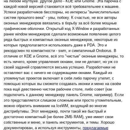
на любом ноутбуке. Другое дело - KDE или Gnome. Эта парочка с
каждой новой версией становится всё требовательнее к машине.
Успехи разработчиков бесспорны, но интересы "вычислительных
систем прошлого века" - увы, побоку. К счастью, не все авторы
оконных менеджеров ввязались в борьбу за всё более мощные
графические оболочки. Открытый код X-Window и разработанных
ранее window менеджеров сделали возможным появление целого
ряда быстрых и компактных оконных менеджеров, некоторые из
которых предполагается использовать даже в PDA. Это и
рекордсмен по компактности - swm, и симпатичный Oroborus. В
отличие от KDE и Gnome, всё это "чистые" оконные менеджеры, то
есть ничего, кроме управления окнами, они не делают, но уж со
своей задачей справляются весьма успешно. Разработчики не
оставляют вас с ничего не содержащими окнами. Каждый из
упомянутых проектов включает в себя либо парочку утилит, с
помощью которых вы сможете создавать иконки и меню на своём
пока ещё девственно чистом рабочем столе, либо совет (как
подключить к данному менеджеру панель Gnome, например). Если
это представляется слишком сложным или просто утомительным,
можно обратить внимание на IceWM, входящий во многие
дистрибутивы. Этот менеджер, почти такой же быстрый и
достаточно компактный (не более 2МБ RAM), уже имеет свои
собственные и меню, и панель инструментов, и темы. Хорошо
документирован, а используя инструменты,
предлагаемые