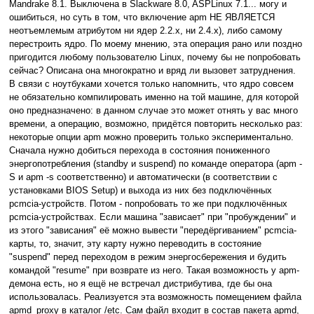
Mandrake 8.1. Выключена в Slackware 8.0, ASPLinux 7.1... могу и
ошибиться, но суть в том, что включение apm НЕ ЯВЛЯЕТСЯ
неотъемлемым атрибутом ни ядер 2.2.х, ни 2.4.х), либо самому
перестроить ядро. По моему мнению, эта операция рано или поздно
пригодится любому пользователю Linux, почему бы не попробовать
сейчас? Описана она многократно и вряд ли вызовет затруднения.
В связи с ноутбуками хочется только напомнить, что ядро совсем
не обязательно компилировать именно на той машине, для которой
оно предназначено: в данном случае это может отнять у вас много
времени, а операцию, возможно, придётся повторить несколько раз:
некоторые опции apm можно проверить только экспериментально.
Сначала нужно добиться перехода в состояния пониженного
энергопотребления (standby и suspend) по команде оператора (apm -
S и apm -s соответственно) и автоматически (в соответствии с
установками BIOS Setup) и выхода из них без подключённых
pcmcia-устройств. Потом - попробовать то же при подключённых
pcmcia-устройствах. Если машина "зависает" при "пробуждении" и
из этого "зависания" её можно вывести "передёргиванием" pcmcia-
карты, то, значит, эту карту нужно переводить в состояние
"suspend" перед переходом в режим энергосбережения и будить
командой "resume" при возврате из него. Такая возможность у apm-
демона есть, но я ещё не встречал дистрибутива, где бы она
использовалась. Реализуется эта возможность помещением файла
apmd_proxy в каталог /etc. Сам файл входит в состав пакета apmd,