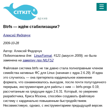
☰
архив
Btrfs — ждём стабилизации?
Алексей Федорчук
2009-10-28
Автор: Алексей Федорчук
Подготовлена для:
LinuxFormat
, #121 (август 2009), но была
заменена на
заметку про NILFS2
Файловая система btrfs не так давно стала полноправным членом
семейства нативных ФС для Linux (начиная с ядра 2.6.29). И едва
это случилось — она претерпела кардинальное изменение
формата, что ознаменовалось выходом, после почти полугодичного
перерыва, инструментария для работы с ним — btrfs-progs 0.19,
рассчитанным на грядущее ядро 2.6.31. Который, по уверению
разработчика, Криса Мэзона, способен создавать файловую
систему с кардинально повышенным быстродействием.
Несовместимую, однако, с инструментарием предыдущей версии.