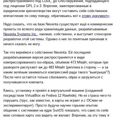
распространяемого под CDDL, до GNU-окружения, подпадающего
под лицензии GPL 2 и 3. Впрочем, заинтересованные в
юридическом крючкотворстве могут составить себе собственное
впечатление по сему поводу, обратившись вот к
этому документу
;.
Надо сказать, что на базе Nexenta существуют ещё и коммерческие
проекты по всякого рода хранилищам данных, разрабатываемые
Nexenta Systems Inc.
, каковая, собственно, и выступает спонсором
разработки этой системы. Однако о них по понятным причинам я
ничего сказать не могу.
Так что вернёмся к собственно Nexenta. Её последняя
разрабатываемая версия распространяется в виде
компрессированного iso-образа, объёмом 473 Мбайт, которые при
развороте распухают аж до 483 Мбайт (реплика в сторону — а за
каким зелёным заниматься компрессией ради такого “выигрыша”?).
После чего остаётся только сболванить образ и загрузиться с
получившегося компакта.
Каюсь, установку я провёл в виртуальной машине (созданной
посредством VirtualBox из Fedora 12 Rawhide). Не из страха чего-то
порушить (трус, как известно, в карты не играет и с ОСями не
экспериментирует). Просто будучи научен горьким опытом:
общение с системами на ядре SunOS показало, что само по себе
мою сетевую карту оно видеть не желает. Впрочем, на эту тему я