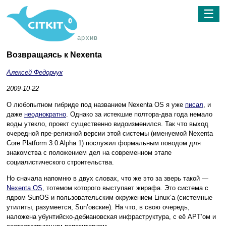
☰
архив
Возвращаясь к Nexenta
Алексей Федорчук
2009-10-22
О любопытном гибриде под названием Nexenta OS я уже
писал
, и
даже
неоднократно
. Однако за истекшие полтора-два года немало
воды утекло, проект существенно видоизменился. Так что выход
очередной пре-релизной версии этой системы (именуемой Nexenta
Core Platform 3.0 Alpha 1) послужил формальным поводом для
знакомства с положением дел на современном этапе
социалистического строительства.
Но сначала напомню в двух словах, что же это за зверь такой —
Nexenta OS
, тотемом которого выступает жирафа. Это система с
ядром SunOS и пользовательским окружением Linux’а (системные
утилиты, разумеется, Sun’овские). На что, в свою очередь,
наложена убунтийско-дебиановская инфраструктура, с её APT’ом и