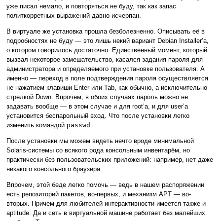
уже писал немало, и повторяться не буду, так как запас
политкорретных выражений давно исчерпан.
В виртуале же установка прошла безболезненно. Описывать её в
подробностях не буду — это лишь некий вариант Debian Installer’а,
о котором говорилось достаточно. Единственный момент, который
вызвал некоторое замешательство, касался задания пароля для
администратора и определяемого при установке пользователя. А
именно — переход в поле подтверждения пароля осуществляется
не нажатием клавиши Enter или Tab, как обычно, а исключительно
стрелкой Down. Впрочем, в обоих случаях пароль можно не
задавать вообще — в этом случае и для root’а, и для user’а
установится беспарольный вход. Что после установки легко
изменить командой
passwd
.
После установки мы можем видеть нечто вроде минимальной
Solaris-системы со всякого рода консольным инвентарём, но
практически без пользовательских приложений: например, нет даже
никакого консольного браузера.
Впрочем, этой беде легко помочь — ведь в нашем распоряжении
есть репозиторий пакетов, во-первых, и механизм APT — во-
вторых. Причем для любителей интерактивности имеется также и
aptitude. Да и сеть в виртуальной машине работает без малейших