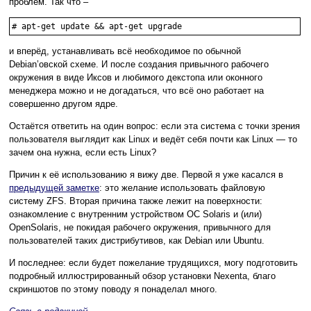
проблем. Так что –
# apt-get update && apt-get upgrade
и вперёд, устанавливать всё необходимое по обычной
Debian’овской схеме. И после создания привычного рабочего
окружения в виде Иксов и любимого декстопа или оконного
менеджера можно и не догадаться, что всё оно работает на
совершенно другом ядре.
Остаётся ответить на один вопрос: если эта система с точки зрения
пользователя выглядит как Linux и ведёт себя почти как Linux — то
зачем она нужна, если есть Linux?
Причин к её использованию я вижу две. Первой я уже касался в
предыдущей заметке
: это желание использовать файловую
систему ZFS. Вторая причина также лежит на поверхности:
ознакомление с внутренним устройством ОС Solaris и (или)
OpenSolaris, не покидая рабочего окружения, привычного для
пользователей таких дистрибутивов, как Debian или Ubuntu.
И последнее: если будет пожелание трудящихся, могу подготовить
подробный иллюстрированный обзор установки Nexenta, благо
скриншотов по этому поводу я понаделал много.