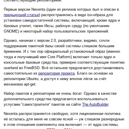
соответствующим репозиторием.
Первые версии Nexenta (один из релизов которых был и описан в
предыдущей статье
) распространялись в виде iso-образа для
установки самодостаточной системы, включающей, кроме ядра и
базовых утилит, также Иксы, рабочую среду (по умолчанию
GNOME) и некоторый набор пользовательских приложений.
Однако, начиная с версии 2.0, разработчики, видимо, сочли
поддержание пакетной базы своей системы слишком большим
бременем. И с тех пор официальный установочный образ (именно
тогда и получивший имя Core Platform) включает только ядро и
консольные базовые средства, примерно соответствующие понятию
userland во FreeBSD. Всё остальное предлагается доустанавливать
самостоятельно из
репозитория проекта
. Благо он основан на
репозитории Ubuntu, а доступ к нему вполне лёгок за счёт
механизма apt-get.
Набор пакетов в репозитории не очень богат. Однако в качестве
дополнительного средства предлагается воспользоваться
услугами “самостроителя” пакетов на сайте
The AutoBuilder
.
Nexenta распространяется свободно, хотя лицензионная политика
её осталась для меня не совсем ясной — уж слишком разнородные
в этом отношении компоненты она включает — от ядра системы,