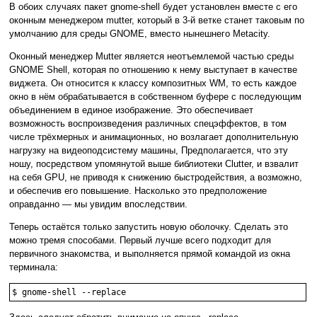
В обоих случаях пакет gnome-shell будет установлен вместе с его
оконным менеджером mutter, который в 3-й ветке станет таковым по
умолчанию для среды GNOME, вместо нынешнего Metacity.
Оконный менеджер Mutter является неотъемлемой частью среды
GNOME Shell, которая по отношению к нему выступает в качестве
виджета. Он относится к классу композитных WM, то есть каждое
окно в нём обрабатывается в собственном буфере с последующим
объединением в единое изображение. Это обеспечивает
возможность воспроизведения различных спецэффектов, в том
числе трёхмерных и анимационных, но возлагает дополнительную
нагрузку на видеоподсистему машины, Предполагается, что эту
ношу, посредством упомянутой выше библиотеки Clutter, и взвалит
на себя GPU, не приводя к снижению быстродействия, а возможно,
и обеспечив его повышение. Насколько это предположение
оправданно — мы увидим впоследствии.
Теперь остаётся только запустить новую оболочку. Сделать это
можно тремя способами. Первый лучше всего подходит для
первичного знакомства, и выполняется прямой командой из окна
терминала:
$ gnome-shell --replace