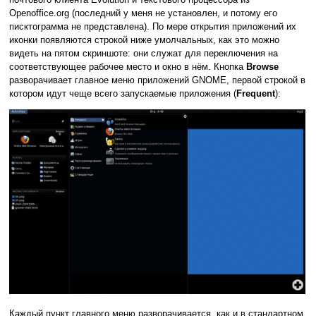
Openoffice.org (последний у меня не установлен, и потому его
писктограмма не представлена). По мере открытия приложений их
иконки появляются строкой ниже умолчальных, как это можно
видеть на пятом скриншоте: они служат для переключения на
соответствующее рабочее место и окно в нём. Кнопка
Browse
разворачивает главное меню приложений GNOME, первой строкой в
котором идут чеще всего запускаемые приложения (
Frequent
):
Каждый пункт главного меню разворачивается, как и в стандартном