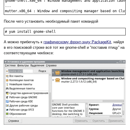
gnome-shell.x86_64 : Window management and application launchi
...

mutter.x86_64 : Window and compositing manager based on Clutt
После чего установить необходимый пакет командой
# yum install gnome-shell
А можно прибегнуть к
графическому фронт-энду PackageKit
, найдя
в его поисковой строке всё тот же gnome-shell и “поставив птицу” на
соответствующем чекбоксе: