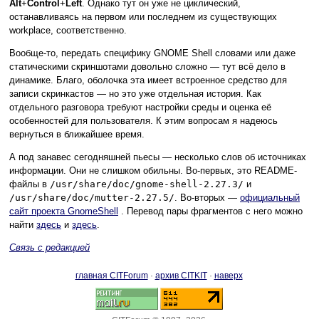
Alt
+
Control
+
Left
. Однако тут он уже не циклический,
останавливаясь на первом или последнем из существующих
workplace, соответственно.
Вообще-то, передать специфику GNOME Shell словами или даже
статическими скриншотами довольно сложно — тут всё дело в
динамике. Благо, оболочка эта имеет встроенное средство для
записи скринкастов — но это уже отдельная история. Как
отдельного разговора требуют настройки среды и оценка её
особенностей для пользователя. К этим вопросам я надеюсь
вернуться в ближайшее время.
А под занавес сегодняшней пьесы — несколько слов об источниках
информации. Они не слишком обильны. Во-первых, это README-
файлы в
/usr/share/doc/gnome-shell-2.27.3/
и
/usr/share/doc/mutter-2.27.5/
. Во-вторых —
официальный
сайт проекта GnomeShell
. Перевод пары фрагментов с него можно
найти
здесь
и
здесь
.
Связь с редакцией
главная CITForum
·
архив CITKIT
·
наверх