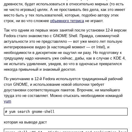
древности, будет использоваться в относительно мирных (то есть
не чисто игровых) целях. А не простаивать без дела, как это имеет
место быть у тех пользователей, которые, подобно автору этих
строк, ни во что сложнее
объемного тетриса
не играют.
Так что одним из первых моих занятий после установки 12-й версии
Fedora стало знакомство с GNOME Shell. Правда, сиюминутной
актуальности это не представляло — вот уже много лет пользую
интегрированное видео (в настоящий момент — от Intel), и
необходимости в дискретном не ощутил ни разу. Но подготовку к
грядущему надо начинать уже сейчас, дабы, как в случае с KDE 4,
не испытать удивления, увидев, во что в одночасье превратился
некогда привычный и знакомый десктоп.
По умолчанию в 12-й Fedora используется традиционный рабочий
стол GNOME, и использование новой оболочки требует
доустановки соответствующих пакетов. Впрочем, ни малейшего
труда это не составляет. Можно отыскать необходимое командой
yum
# yum search gnome-shell
которая на выводе даст