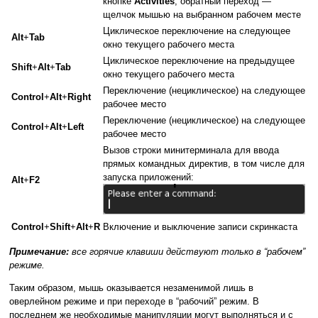
кнопке
Activities
; обратный переход —
щелчок мышью на выбранном рабочем месте
Циклическое переключение на следующее
Alt
+
Tab
окно текущего рабочего места
Циклическое переключение на предыдущее
Shift
+
Alt
+
Tab
окно текущего рабочего места
Переключение (нециклическое) на следующее
Control
+
Alt
+
Right
рабочее место
Переключение (нециклическое) на следующее
Control
+
Alt
+
Left
рабочее место
Вызов строки минитерминала для ввода
прямых командных директив, в том числе для
запуска приложений:
Alt
+
F2
Control
+
Shift
+
Alt
+
R
Включение и выключение записи скринкаста
Примечание:
все горячие клавиши действуют только в “рабочем”
режиме.
Таким образом, мышь оказывается незаменимой лишь в
оверлейном режиме и при переходе в “рабочий” режим. В
последнем же необходимые манипуляции могут выполняться и с